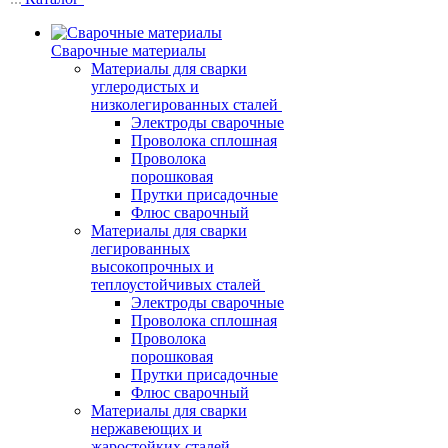
Сварочные материалы
Материалы для сварки
углеродистых и
низколегированных сталей
Электроды сварочные
Проволока сплошная
Проволока
порошковая
Прутки присадочные
Флюс сварочный
Материалы для сварки
легированных
высокопрочных и
теплоустойчивых сталей
Электроды сварочные
Проволока сплошная
Проволока
порошковая
Прутки присадочные
Флюс сварочный
Материалы для сварки
нержавеющих и
жаростойких сталей