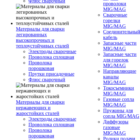
Флюс сварочный
проволоки
MIG/MAG
Сварочные
горелки
MIG/MAG
Материалы для сварки
Соединительны
легированных
кабель
высокопрочных и
Запасные части
теплоустойчивых сталей
MIG/MAG
Электроды сварочные
Запасные части
Проволока сплошная
для горелок
Проволока
MIG/MAG
порошковая
Направляющие
Прутки присадочные
каналы
Флюс сварочный
MIG/MAG
Токосъемники
MIG/MAG
Газовые сопла
Материалы для сварки
MIG/MAG
нержавеющих и
Пружины для
жаростойких сталей
сопла MIG/MAG
Электроды сварочные
Диффузоры
Проволока сплошная
газовые
Проволока
MIG/MAG
порошковая
Ролики подачи