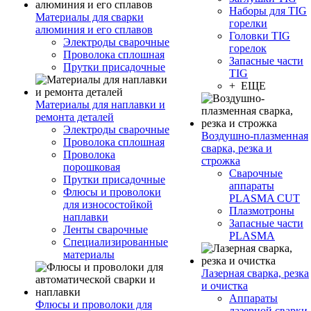
Наборы для TIG
Материалы для сварки
горелки
алюминия и его сплавов
Головки TIG
Электроды сварочные
горелок
Проволока сплошная
Запасные части
Прутки присадочные
TIG
+ ЕЩЕ
Материалы для наплавки и
ремонта деталей
Электроды сварочные
Воздушно-плазменная
Проволока сплошная
сварка, резка и
Проволока
строжка
порошковая
Сварочные
Прутки присадочные
аппараты
Флюсы и проволоки
PLASMA CUT
для износостойкой
Плазмотроны
наплавки
Запасные части
Ленты сварочные
PLASMA
Специализированные
материалы
Лазерная сварка, резка
и очистка
Аппараты
Флюсы и проволоки для
лазерной сварки