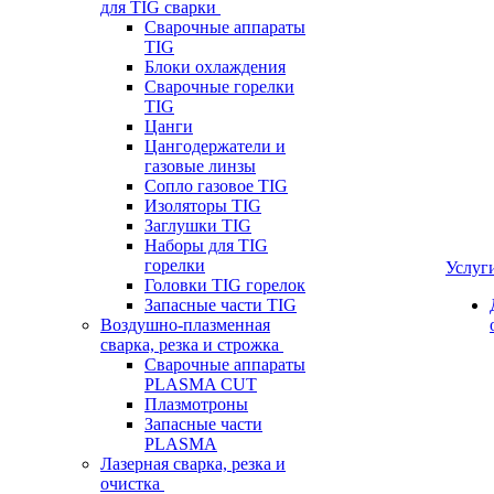
для TIG сварки
Сварочные аппараты
TIG
Блоки охлаждения
Сварочные горелки
TIG
Цанги
Цангодержатели и
газовые линзы
Сопло газовое TIG
Изоляторы TIG
Заглушки TIG
Наборы для TIG
горелки
Услуг
Головки TIG горелок
Запасные части TIG
Воздушно-плазменная
сварка, резка и строжка
Сварочные аппараты
PLASMA CUT
Плазмотроны
Запасные части
PLASMA
Лазерная сварка, резка и
очистка