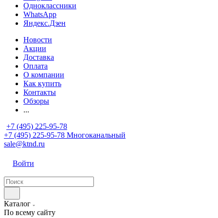
Одноклассники
WhatsApp
Яндекс.Дзен
Новости
Акции
Доставка
Оплата
О компании
Как купить
Контакты
Обзоры
...
+7 (495) 225-95-78
+7 (495) 225-95-78
Многоканальный
sale@ktnd.ru
Войти
Каталог
По всему сайту