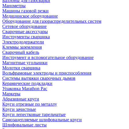
Баллоны для газосварки
Манометры
Машины газовой резки
Медицинское оборудование
Оборудование для газораспределительных систем
Сетевое оборудование
Сварочные аксессуары
Инструменты сварщика
Электрододержатели
Клеммы заземления
Сварочный кабель
Инструмент и вспомогательное оборудование
Магнитные угольники
Молотки сварщика
Вольфрамовые электроды и приспособления
Системы вытяжки сварочных дымов
Керамические подкладки
Упаковка Marathon Pac
Маркеры
Абразивные круги
Круги отрезные по металлу
Круги зачистные
Круги лепестковые тарельчатые
Самозацепляемые шлифовальные круги
Шлифовальные листы