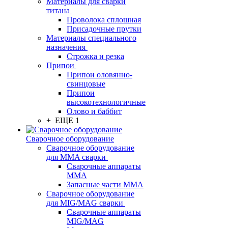
Материалы для сварки
титана
Проволока сплошная
Присадочные прутки
Материалы специального
назначения
Строжка и резка
Припои
Припои оловянно-
свинцовые
Припои
высокотехнологичные
Олово и баббит
+ ЕЩЕ 1
Сварочное оборудование
Сварочное оборудование
для MMA сварки
Сварочные аппараты
MMA
Запасные части MMA
Сварочное оборудование
для MIG/MAG сварки
Сварочные аппараты
MIG/MAG