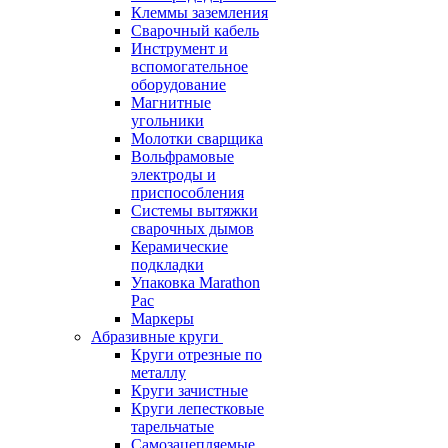
Клеммы заземления
Сварочный кабель
Инструмент и
вспомогательное
оборудование
Магнитные
угольники
Молотки сварщика
Вольфрамовые
электроды и
приспособления
Системы вытяжки
сварочных дымов
Керамические
подкладки
Упаковка Marathon
Pac
Маркеры
Абразивные круги
Круги отрезные по
металлу
Круги зачистные
Круги лепестковые
тарельчатые
Самозацепляемые