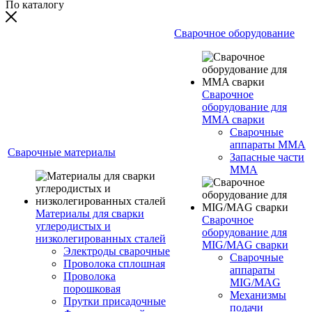
По каталогу
Сварочное оборудование
Сварочное
оборудование для
MMA сварки
Сварочные
аппараты MMA
Сварочные материалы
Запасные части
MMA
Материалы для сварки
Сварочное
углеродистых и
оборудование для
низколегированных сталей
MIG/MAG сварки
Электроды сварочные
Сварочные
Проволока сплошная
аппараты
Проволока
MIG/MAG
порошковая
Механизмы
Прутки присадочные
подачи