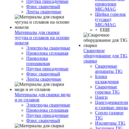
Прутки присадочные
проволоки
Флюс сварочный
MIG/MAG
Ленты сварочные
Шейки горелок
(гусаки)
MIG/MAG
+ ЕЩЕ
Материалы для сварки
чугуна и сплавов на основе
никеля
Электроды сварочные
Сварочное
Проволока сплошная
оборудование для TIG
Проволока
сварки
порошковая
Сварочные
Прутки присадочные
аппараты TIG
Флюс сварочный
Блоки
Ленты сварочные
охлаждения
Сварочные
горелки TIG
Материалы для сварки меди
Цанги
и ее сплавов
Цангодержатели
Электроды сварочные
и газовые линзы
Проволока сплошная
Сопло газовое
Прутки присадочные
TIG
Флюс сварочный
Изоляторы TIG
Заглушки TIG