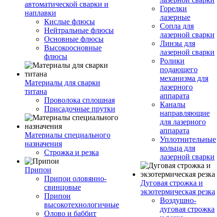
автоматической сварки и
Горелки
наплавки
лазерные
Кислые флюсы
Сопла для
Нейтральные флюсы
лазерной сварки
Основные флюсы
Линзы для
Высокоосновные
лазерной сварки
флюсы
Ролики
подающего
механизма для
Материалы для сварки
лазерного
титана
аппарата
Проволока сплошная
Каналы
Присадочные прутки
направляющие
для лазерного
аппарата
Материалы специального
Уплотнительные
назначения
кольца для
Строжка и резка
лазерной сварки
Припои
Припои оловянно-
Дуговая строжка и
свинцовые
экзотермическая резка
Припои
Воздушно-
высокотехнологичные
дуговая строжка
Олово и баббит