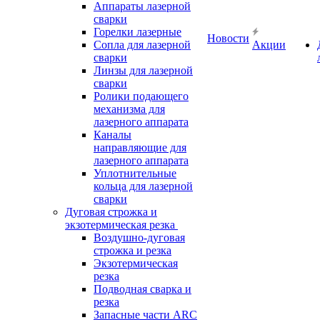
Аппараты лазерной
сварки
Горелки лазерные
Новости
Сопла для лазерной
Акции
сварки
Линзы для лазерной
сварки
Ролики подающего
механизма для
лазерного аппарата
Каналы
направляющие для
лазерного аппарата
Уплотнительные
кольца для лазерной
сварки
Дуговая строжка и
экзотермическая резка
Воздушно-дуговая
строжка и резка
Экзотермическая
резка
Подводная сварка и
резка
Запасные части ARC