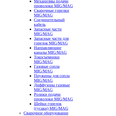
Механизмы подачи
проволоки MIG/MAG
Сварочные горелки
MIG/MAG
Соединительный
кабель
Запасные части
MIG/MAG
Запасные части для
горелок MIG/MAG
Направляющие
каналы MIG/MAG
Токосъемники
MIG/MAG
Газовые сопла
MIG/MAG
Пружины для сопла
MIG/MAG
Диффузоры газовые
MIG/MAG
Ролики подачи
проволоки MIG/MAG
Шейки горелок
(гусаки) MIG/MAG
Сварочное оборудование