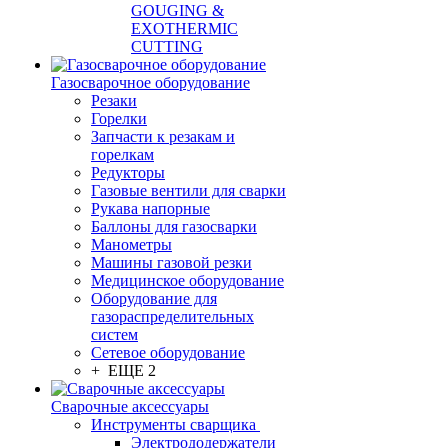
GOUGING &
EXOTHERMIC
CUTTING
Газосварочное оборудование
Резаки
Горелки
Запчасти к резакам и
горелкам
Редукторы
Газовые вентили для сварки
Рукава напорные
Баллоны для газосварки
Манометры
Машины газовой резки
Медицинское оборудование
Оборудование для
газораспределительных
систем
Сетевое оборудование
+ ЕЩЕ 2
Сварочные аксессуары
Инструменты сварщика
Электрододержатели