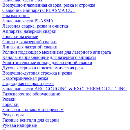
Воздушно-плазменная сварка, резка и строжка
Сварочные аппараты PLASMA CUT
Плазмотроны
Запасные части PLASMA
Лазерная сварка, резка и очистка
Аппараты лазерной сварки
Горелки лазерные
Сопла для лазерной сварки
Линзы для лазерной сварки
Ролики подающего механизма для лазерного аппарата
Каналы направляющие для лазерного аппарата
Уплотнительные кольца для лазерной сварки
Дуговая строжка и экзотермическая резка
Воздушно-дуговая строжка и резка
Экзотермическая резка
Подводная сварка и резка
Запасные части ARC GOUGING & EXOTHERMIC CUTTING
Газосварочное оборудование
Резаки
Горелки
Запчасти к резакам и горелкам
Редукторы
Газовые вентили для сварки
Рукава напорные