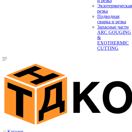
и резка
Экзотермическая
резка
Подводная
сварка и резка
Запасные части
ARC GOUGING
&
EXOTHERMIC
CUTTING
Каталог