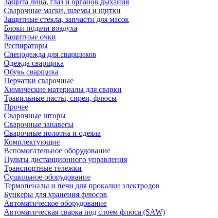
Защита лица, глаз и органов дыхания
Сварочные маски, шлемы и щитки
Защитные стекла, запчасти для масок
Блоки подачи воздуха
Защитные очки
Респираторы
Спецодежда для сварщиков
Одежда сварщика
Обувь сварщика
Перчатки сварочные
Химические материалы для сварки
Травильные пасты, спреи, флюсы
Прочее
Сварочные шторы
Сварочные занавесы
Сварочные полотна и одеяла
Комплектующие
Вспомогательное оборудование
Пульты дистанционного управления
Транспортные тележки
Сушильное оборудование
Термопеналы и печи для прокалки электродов
Бункеры для хранения флюсов
Автоматическое оборудование
Автоматическая сварка под слоем флюса (SAW)