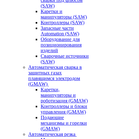
сварки под флюсом
(SAW)
Каретки и
манипуляторы (SAW)
Контроллеры (SAW)
Запасные части
Automation (SAW)
Оборудование для
позиционирования
изделий
Сварочные источники
(SAW)
Автоматическая сварка в
защитных газах
плавящимся электродом
(GMAW)
Каретки,
манипуляторы и
роботизация (GMAW)
Контроллеры и блоки
управления (GMAW)
Подающие
механизмы и горелки
(GMAW)
Автоматическая резка