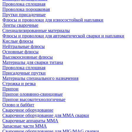
Проволока сплошная
Проволока порошковая
Прутки присадочные
Флюсы и проволоки для износостойкой наплавки
Ленты сварочные
Специализированные материалы
Флюсы и проволоки для автоматической сварки и наплавки
Кислые флюсы
Нейтральные флюсы
Основные флюсы
Высокоосновные флюсы
Материалы для сварки титана
Проволока сплошная
Присадочные прутки
Материалы специального назначения
Строжка и резка
Припои
Припои оловянно-свинцовые
Припои высокотехнологичные
Олово и баббит
Сварочное оборудование
Сварочное оборудование для MMA сварки
Сварочные аппараты MMA
Запасные части MMA
Сварочное оборудование для MIG/MAG сварки