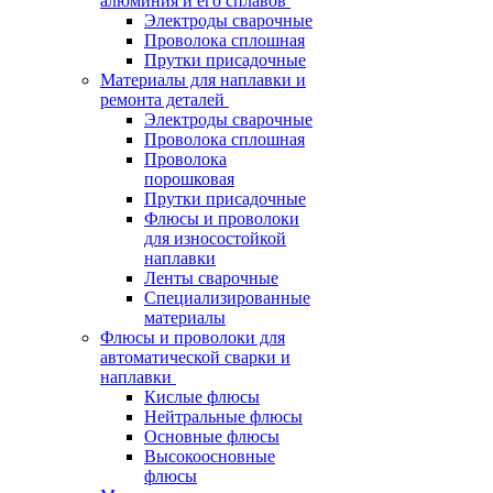
алюминия и его сплавов
Электроды сварочные
Проволока сплошная
Прутки присадочные
Материалы для наплавки и
ремонта деталей
Электроды сварочные
Проволока сплошная
Проволока
порошковая
Прутки присадочные
Флюсы и проволоки
для износостойкой
наплавки
Ленты сварочные
Специализированные
материалы
Флюсы и проволоки для
автоматической сварки и
наплавки
Кислые флюсы
Нейтральные флюсы
Основные флюсы
Высокоосновные
флюсы