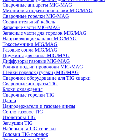
Сварочные аппараты MIG/MAG
Механизмы подачи проволоки MIG/MAG
Сварочные горелки MIG/MAG
Соединительный кабель
Запасные части MIG/MAG
Запасные части для горелок MIG/MAG
Направляющие каналы MIG/MAG
Токосъемники MIG/MAG
Газовые сопла MIG/MAG
Пружины для сопла MIG/MAG
Диффузоры газовые MIG/MAG
Ролики подачи проволоки MIG/MAG
Шейки горелок (гусаки) MIG/MAG
Сварочное оборудование для TIG сварки
Сварочные аппараты TIG
Блоки охлаждения
Сварочные горелки TIG
Цанги
Цангодержатели и газовые линзы
Сопло газовое TIG
Изоляторы TIG
Заглушки TIG
Наборы для TIG горелки
Головки TIG горелок
Запасные части TIG