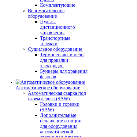
Комплектующие
Вспомогательное
оборудование
Пульты
дистанционного
управления
Транспортные
тележки
Сушильное оборудование
Термопеналы и печи
для прокалки
электродов
Бункеры для хранения
флюсов
Автоматическое оборудование
Автоматическая сварка под
слоем флюса (SAW)
Головки и горелки
(SAW)
Дополнительные
оснащение и опции
для оборудования
автоматической