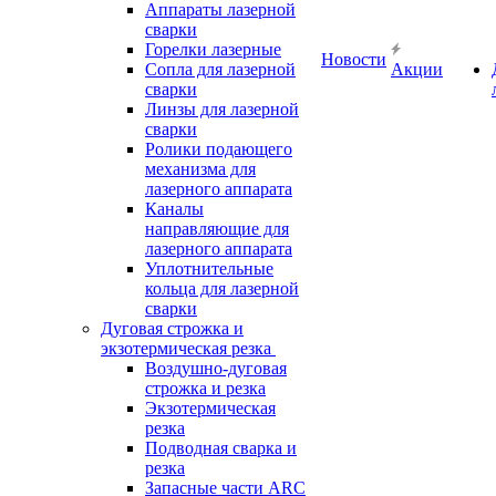
Аппараты лазерной
сварки
Горелки лазерные
Новости
Сопла для лазерной
Акции
сварки
Линзы для лазерной
сварки
Ролики подающего
механизма для
лазерного аппарата
Каналы
направляющие для
лазерного аппарата
Уплотнительные
кольца для лазерной
сварки
Дуговая строжка и
экзотермическая резка
Воздушно-дуговая
строжка и резка
Экзотермическая
резка
Подводная сварка и
резка
Запасные части ARC