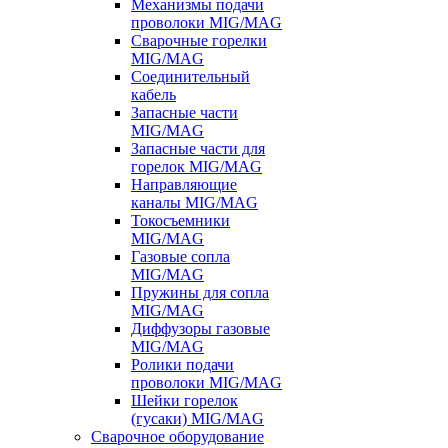
Механизмы подачи
проволоки MIG/MAG
Сварочные горелки
MIG/MAG
Соединительный
кабель
Запасные части
MIG/MAG
Запасные части для
горелок MIG/MAG
Направляющие
каналы MIG/MAG
Токосъемники
MIG/MAG
Газовые сопла
MIG/MAG
Пружины для сопла
MIG/MAG
Диффузоры газовые
MIG/MAG
Ролики подачи
проволоки MIG/MAG
Шейки горелок
(гусаки) MIG/MAG
Сварочное оборудование