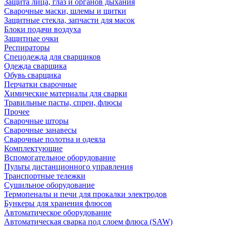
Защита лица, глаз и органов дыхания
Сварочные маски, шлемы и щитки
Защитные стекла, запчасти для масок
Блоки подачи воздуха
Защитные очки
Респираторы
Спецодежда для сварщиков
Одежда сварщика
Обувь сварщика
Перчатки сварочные
Химические материалы для сварки
Травильные пасты, спреи, флюсы
Прочее
Сварочные шторы
Сварочные занавесы
Сварочные полотна и одеяла
Комплектующие
Вспомогательное оборудование
Пульты дистанционного управления
Транспортные тележки
Сушильное оборудование
Термопеналы и печи для прокалки электродов
Бункеры для хранения флюсов
Автоматическое оборудование
Автоматическая сварка под слоем флюса (SAW)