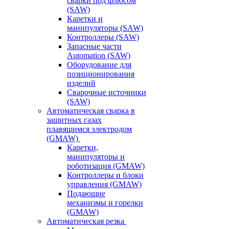
сварки под флюсом
(SAW)
Каретки и
манипуляторы (SAW)
Контроллеры (SAW)
Запасные части
Automation (SAW)
Оборудование для
позиционирования
изделий
Сварочные источники
(SAW)
Автоматическая сварка в
защитных газах
плавящимся электродом
(GMAW)
Каретки,
манипуляторы и
роботизация (GMAW)
Контроллеры и блоки
управления (GMAW)
Подающие
механизмы и горелки
(GMAW)
Автоматическая резка