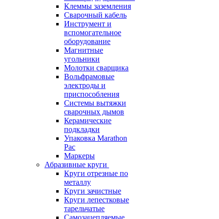
Клеммы заземления
Сварочный кабель
Инструмент и
вспомогательное
оборудование
Магнитные
угольники
Молотки сварщика
Вольфрамовые
электроды и
приспособления
Системы вытяжки
сварочных дымов
Керамические
подкладки
Упаковка Marathon
Pac
Маркеры
Абразивные круги
Круги отрезные по
металлу
Круги зачистные
Круги лепестковые
тарельчатые
Самозацепляемые