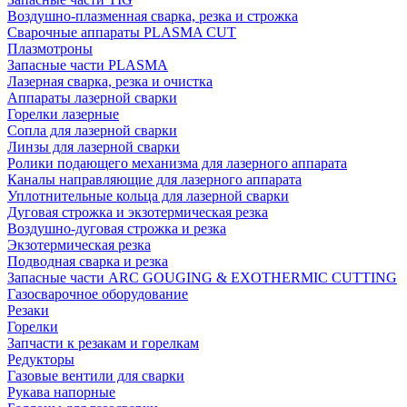
Воздушно-плазменная сварка, резка и строжка
Сварочные аппараты PLASMA CUT
Плазмотроны
Запасные части PLASMA
Лазерная сварка, резка и очистка
Аппараты лазерной сварки
Горелки лазерные
Сопла для лазерной сварки
Линзы для лазерной сварки
Ролики подающего механизма для лазерного аппарата
Каналы направляющие для лазерного аппарата
Уплотнительные кольца для лазерной сварки
Дуговая строжка и экзотермическая резка
Воздушно-дуговая строжка и резка
Экзотермическая резка
Подводная сварка и резка
Запасные части ARC GOUGING & EXOTHERMIC CUTTING
Газосварочное оборудование
Резаки
Горелки
Запчасти к резакам и горелкам
Редукторы
Газовые вентили для сварки
Рукава напорные