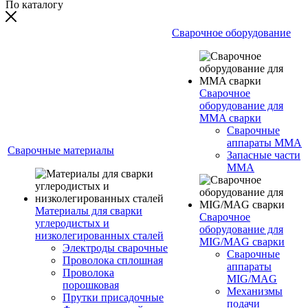
По каталогу
Сварочное оборудование
Сварочное
оборудование для
MMA сварки
Сварочные
аппараты MMA
Сварочные материалы
Запасные части
MMA
Материалы для сварки
Сварочное
углеродистых и
оборудование для
низколегированных сталей
MIG/MAG сварки
Электроды сварочные
Сварочные
Проволока сплошная
аппараты
Проволока
MIG/MAG
порошковая
Механизмы
Прутки присадочные
подачи