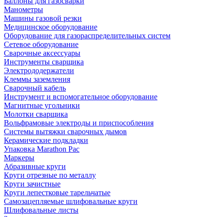
Баллоны для газосварки
Манометры
Машины газовой резки
Медицинское оборудование
Оборудование для газораспределительных систем
Сетевое оборудование
Сварочные аксессуары
Инструменты сварщика
Электрододержатели
Клеммы заземления
Сварочный кабель
Инструмент и вспомогательное оборудование
Магнитные угольники
Молотки сварщика
Вольфрамовые электроды и приспособления
Системы вытяжки сварочных дымов
Керамические подкладки
Упаковка Marathon Pac
Маркеры
Абразивные круги
Круги отрезные по металлу
Круги зачистные
Круги лепестковые тарельчатые
Самозацепляемые шлифовальные круги
Шлифовальные листы