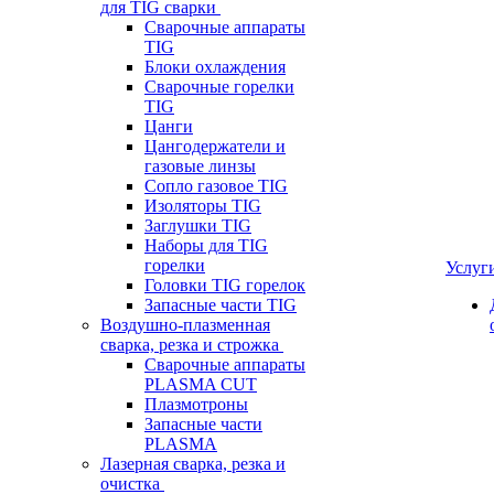
для TIG сварки
Сварочные аппараты
TIG
Блоки охлаждения
Сварочные горелки
TIG
Цанги
Цангодержатели и
газовые линзы
Сопло газовое TIG
Изоляторы TIG
Заглушки TIG
Наборы для TIG
горелки
Услуг
Головки TIG горелок
Запасные части TIG
Воздушно-плазменная
сварка, резка и строжка
Сварочные аппараты
PLASMA CUT
Плазмотроны
Запасные части
PLASMA
Лазерная сварка, резка и
очистка