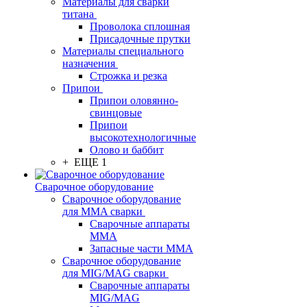
Материалы для сварки
титана
Проволока сплошная
Присадочные прутки
Материалы специального
назначения
Строжка и резка
Припои
Припои оловянно-
свинцовые
Припои
высокотехнологичные
Олово и баббит
+ ЕЩЕ 1
Сварочное оборудование
Сварочное оборудование
для MMA сварки
Сварочные аппараты
MMA
Запасные части MMA
Сварочное оборудование
для MIG/MAG сварки
Сварочные аппараты
MIG/MAG