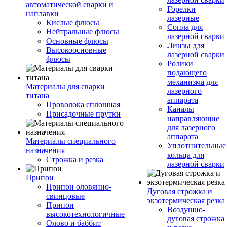
автоматической сварки и
Горелки
наплавки
лазерные
Кислые флюсы
Сопла для
Нейтральные флюсы
лазерной сварки
Основные флюсы
Линзы для
Высокоосновные
лазерной сварки
флюсы
Ролики
подающего
механизма для
Материалы для сварки
лазерного
титана
аппарата
Проволока сплошная
Каналы
Присадочные прутки
направляющие
для лазерного
аппарата
Материалы специального
Уплотнительные
назначения
кольца для
Строжка и резка
лазерной сварки
Припои
Припои оловянно-
Дуговая строжка и
свинцовые
экзотермическая резка
Припои
Воздушно-
высокотехнологичные
дуговая строжка
Олово и баббит