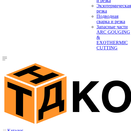
и резка
Экзотермическая
резка
Подводная
сварка и резка
Запасные части
ARC GOUGING
&
EXOTHERMIC
CUTTING
Каталог