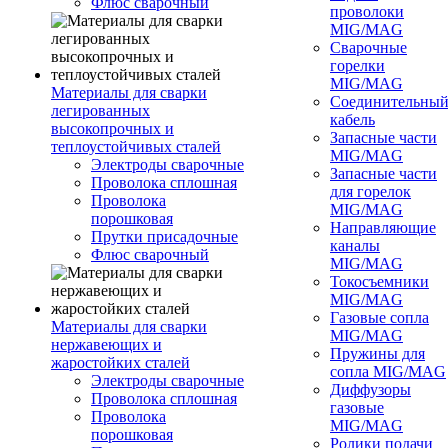
Флюс сварочный
проволоки
MIG/MAG
Сварочные
горелки
MIG/MAG
Материалы для сварки
Соединительны
легированных
кабель
высокопрочных и
Запасные части
теплоустойчивых сталей
MIG/MAG
Электроды сварочные
Запасные части
Проволока сплошная
для горелок
Проволока
MIG/MAG
порошковая
Направляющие
Прутки присадочные
каналы
Флюс сварочный
MIG/MAG
Токосъемники
MIG/MAG
Газовые сопла
Материалы для сварки
MIG/MAG
нержавеющих и
Пружины для
жаростойких сталей
сопла MIG/MAG
Электроды сварочные
Диффузоры
Проволока сплошная
газовые
Проволока
MIG/MAG
порошковая
Ролики подачи