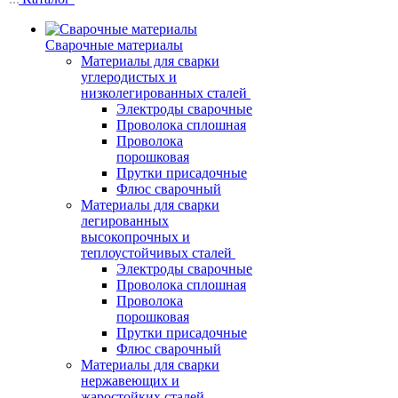
Сварочные материалы
Материалы для сварки
углеродистых и
низколегированных сталей
Электроды сварочные
Проволока сплошная
Проволока
порошковая
Прутки присадочные
Флюс сварочный
Материалы для сварки
легированных
высокопрочных и
теплоустойчивых сталей
Электроды сварочные
Проволока сплошная
Проволока
порошковая
Прутки присадочные
Флюс сварочный
Материалы для сварки
нержавеющих и
жаростойких сталей