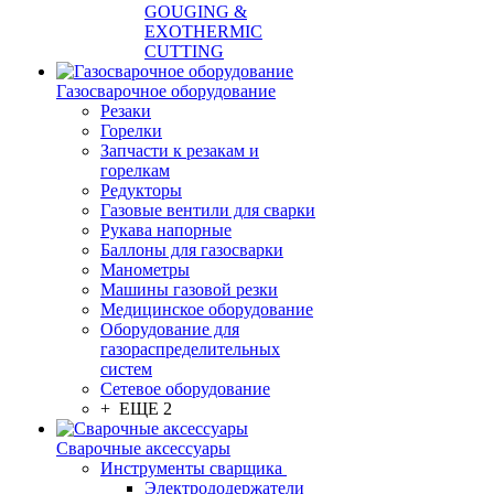
GOUGING &
EXOTHERMIC
CUTTING
Газосварочное оборудование
Резаки
Горелки
Запчасти к резакам и
горелкам
Редукторы
Газовые вентили для сварки
Рукава напорные
Баллоны для газосварки
Манометры
Машины газовой резки
Медицинское оборудование
Оборудование для
газораспределительных
систем
Сетевое оборудование
+ ЕЩЕ 2
Сварочные аксессуары
Инструменты сварщика
Электрододержатели