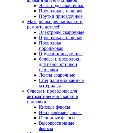
алюминия и его сплавов
Электроды сварочные
Проволока сплошная
Прутки присадочные
Материалы для наплавки и
ремонта деталей
Электроды сварочные
Проволока сплошная
Проволока
порошковая
Прутки присадочные
Флюсы и проволоки
для износостойкой
наплавки
Ленты сварочные
Специализированные
материалы
Флюсы и проволоки для
автоматической сварки и
наплавки
Кислые флюсы
Нейтральные флюсы
Основные флюсы
Высокоосновные
флюсы