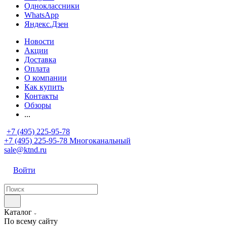
Одноклассники
WhatsApp
Яндекс.Дзен
Новости
Акции
Доставка
Оплата
О компании
Как купить
Контакты
Обзоры
...
+7 (495) 225-95-78
+7 (495) 225-95-78
Многоканальный
sale@ktnd.ru
Войти
Каталог
По всему сайту