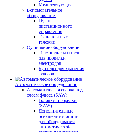
Комплектующие
Вспомогательное
оборудование
Пульты
дистанционного
управления
Транспортные
тележки
Сушильное оборудование
Термопеналы и печи
для прокалки
электродов
Бункеры для хранения
флюсов
Автоматическое оборудование
Автоматическая сварка под
слоем флюса (SAW)
Головки и горелки
(SAW)
Дополнительные
оснащение и опции
для оборудования
автоматической