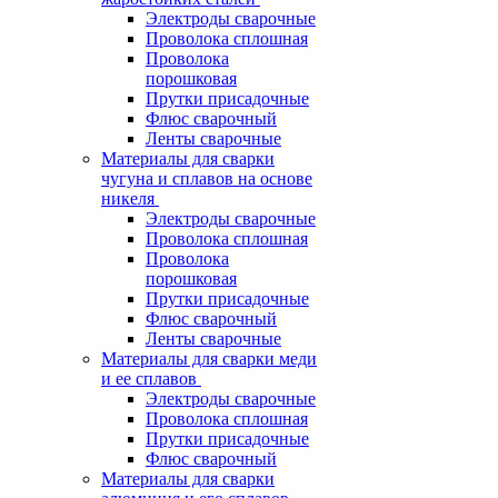
Электроды сварочные
Проволока сплошная
Проволока
порошковая
Прутки присадочные
Флюс сварочный
Ленты сварочные
Материалы для сварки
чугуна и сплавов на основе
никеля
Электроды сварочные
Проволока сплошная
Проволока
порошковая
Прутки присадочные
Флюс сварочный
Ленты сварочные
Материалы для сварки меди
и ее сплавов
Электроды сварочные
Проволока сплошная
Прутки присадочные
Флюс сварочный
Материалы для сварки