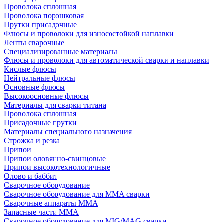
Проволока сплошная
Проволока порошковая
Прутки присадочные
Флюсы и проволоки для износостойкой наплавки
Ленты сварочные
Специализированные материалы
Флюсы и проволоки для автоматической сварки и наплавки
Кислые флюсы
Нейтральные флюсы
Основные флюсы
Высокоосновные флюсы
Материалы для сварки титана
Проволока сплошная
Присадочные прутки
Материалы специального назначения
Строжка и резка
Припои
Припои оловянно-свинцовые
Припои высокотехнологичные
Олово и баббит
Сварочное оборудование
Сварочное оборудование для MMA сварки
Сварочные аппараты MMA
Запасные части MMA
Сварочное оборудование для MIG/MAG сварки