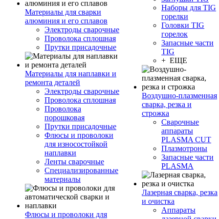
Наборы для TIG
Материалы для сварки
горелки
алюминия и его сплавов
Головки TIG
Электроды сварочные
горелок
Проволока сплошная
Запасные части
Прутки присадочные
TIG
+ ЕЩЕ
Материалы для наплавки и
ремонта деталей
Электроды сварочные
Воздушно-плазменная
Проволока сплошная
сварка, резка и
Проволока
строжка
порошковая
Сварочные
Прутки присадочные
аппараты
Флюсы и проволоки
PLASMA CUT
для износостойкой
Плазмотроны
наплавки
Запасные части
Ленты сварочные
PLASMA
Специализированные
материалы
Лазерная сварка, резка
и очистка
Аппараты
Флюсы и проволоки для
лазерной сварки