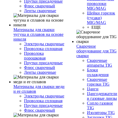
Прутки присадочные
проволоки
Флюс сварочный
MIG/MAG
Ленты сварочные
Шейки горелок
(гусаки)
MIG/MAG
+ ЕЩЕ
Материалы для сварки
чугуна и сплавов на основе
никеля
Электроды сварочные
Сварочное
Проволока сплошная
оборудование для TIG
Проволока
сварки
порошковая
Сварочные
Прутки присадочные
аппараты TIG
Флюс сварочный
Блоки
Ленты сварочные
охлаждения
Сварочные
горелки TIG
Материалы для сварки меди
Цанги
и ее сплавов
Цангодержатели
Электроды сварочные
и газовые линзы
Проволока сплошная
Сопло газовое
Прутки присадочные
TIG
Флюс сварочный
Изоляторы TIG
Заглушки TIG