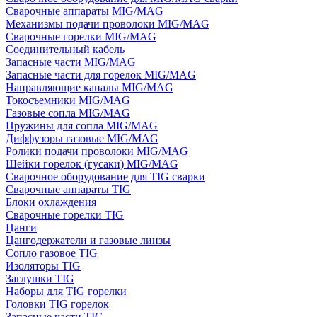
Сварочные аппараты MIG/MAG
Механизмы подачи проволоки MIG/MAG
Сварочные горелки MIG/MAG
Соединительный кабель
Запасные части MIG/MAG
Запасные части для горелок MIG/MAG
Направляющие каналы MIG/MAG
Токосъемники MIG/MAG
Газовые сопла MIG/MAG
Пружины для сопла MIG/MAG
Диффузоры газовые MIG/MAG
Ролики подачи проволоки MIG/MAG
Шейки горелок (гусаки) MIG/MAG
Сварочное оборудование для TIG сварки
Сварочные аппараты TIG
Блоки охлаждения
Сварочные горелки TIG
Цанги
Цангодержатели и газовые линзы
Сопло газовое TIG
Изоляторы TIG
Заглушки TIG
Наборы для TIG горелки
Головки TIG горелок
Запасные части TIG