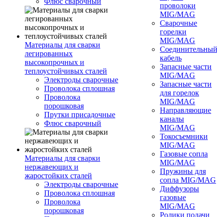
Флюс сварочный
проволоки
MIG/MAG
Сварочные
горелки
MIG/MAG
Материалы для сварки
Соединительны
легированных
кабель
высокопрочных и
Запасные части
теплоустойчивых сталей
MIG/MAG
Электроды сварочные
Запасные части
Проволока сплошная
для горелок
Проволока
MIG/MAG
порошковая
Направляющие
Прутки присадочные
каналы
Флюс сварочный
MIG/MAG
Токосъемники
MIG/MAG
Газовые сопла
Материалы для сварки
MIG/MAG
нержавеющих и
Пружины для
жаростойких сталей
сопла MIG/MAG
Электроды сварочные
Диффузоры
Проволока сплошная
газовые
Проволока
MIG/MAG
порошковая
Ролики подачи