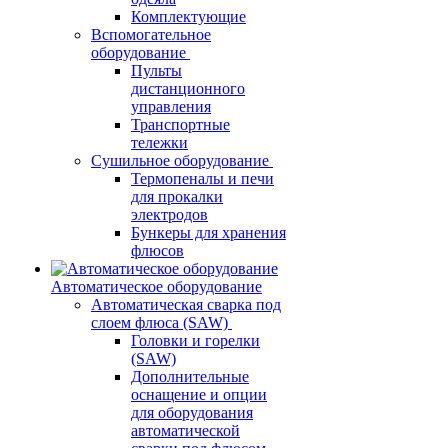
Комплектующие
Вспомогательное
оборудование
Пульты
дистанционного
управления
Транспортные
тележки
Сушильное оборудование
Термопеналы и печи
для прокалки
электродов
Бункеры для хранения
флюсов
Автоматическое оборудование
Автоматическая сварка под
слоем флюса (SAW)
Головки и горелки
(SAW)
Дополнительные
оснащение и опции
для оборудования
автоматической