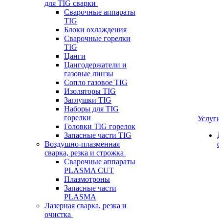
для TIG сварки
Сварочные аппараты
TIG
Блоки охлаждения
Сварочные горелки
TIG
Цанги
Цангодержатели и
газовые линзы
Сопло газовое TIG
Изоляторы TIG
Заглушки TIG
Наборы для TIG
горелки
Услуг
Головки TIG горелок
Запасные части TIG
Воздушно-плазменная
сварка, резка и строжка
Сварочные аппараты
PLASMA CUT
Плазмотроны
Запасные части
PLASMA
Лазерная сварка, резка и
очистка