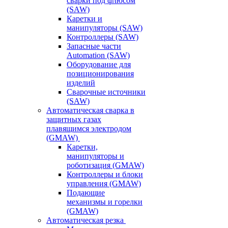
сварки под флюсом
(SAW)
Каретки и
манипуляторы (SAW)
Контроллеры (SAW)
Запасные части
Automation (SAW)
Оборудование для
позиционирования
изделий
Сварочные источники
(SAW)
Автоматическая сварка в
защитных газах
плавящимся электродом
(GMAW)
Каретки,
манипуляторы и
роботизация (GMAW)
Контроллеры и блоки
управления (GMAW)
Подающие
механизмы и горелки
(GMAW)
Автоматическая резка