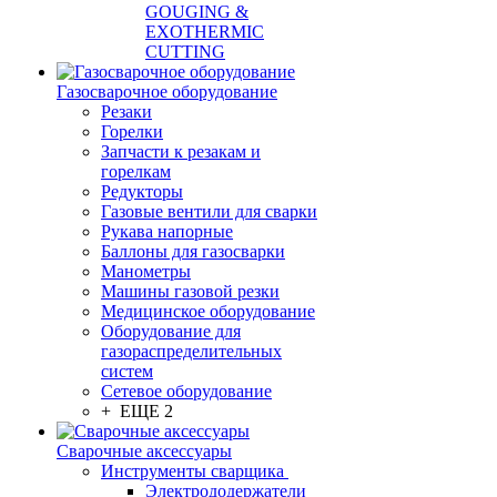
GOUGING &
EXOTHERMIC
CUTTING
Газосварочное оборудование
Резаки
Горелки
Запчасти к резакам и
горелкам
Редукторы
Газовые вентили для сварки
Рукава напорные
Баллоны для газосварки
Манометры
Машины газовой резки
Медицинское оборудование
Оборудование для
газораспределительных
систем
Сетевое оборудование
+ ЕЩЕ 2
Сварочные аксессуары
Инструменты сварщика
Электрододержатели