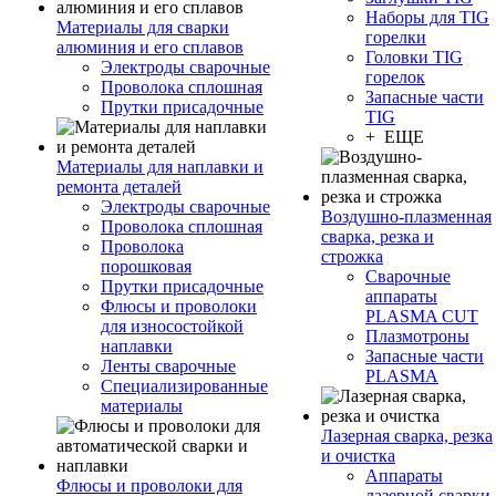
Наборы для TIG
Материалы для сварки
горелки
алюминия и его сплавов
Головки TIG
Электроды сварочные
горелок
Проволока сплошная
Запасные части
Прутки присадочные
TIG
+ ЕЩЕ
Материалы для наплавки и
ремонта деталей
Электроды сварочные
Воздушно-плазменная
Проволока сплошная
сварка, резка и
Проволока
строжка
порошковая
Сварочные
Прутки присадочные
аппараты
Флюсы и проволоки
PLASMA CUT
для износостойкой
Плазмотроны
наплавки
Запасные части
Ленты сварочные
PLASMA
Специализированные
материалы
Лазерная сварка, резка
и очистка
Аппараты
Флюсы и проволоки для
лазерной сварки