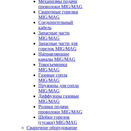
Механизмы подачи
проволоки MIG/MAG
Сварочные горелки
MIG/MAG
Соединительный
кабель
Запасные части
MIG/MAG
Запасные части для
горелок MIG/MAG
Направляющие
каналы MIG/MAG
Токосъемники
MIG/MAG
Газовые сопла
MIG/MAG
Пружины для сопла
MIG/MAG
Диффузоры газовые
MIG/MAG
Ролики подачи
проволоки MIG/MAG
Шейки горелок
(гусаки) MIG/MAG
Сварочное оборудование