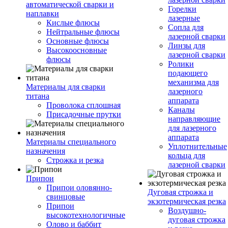
автоматической сварки и
Горелки
наплавки
лазерные
Кислые флюсы
Сопла для
Нейтральные флюсы
лазерной сварки
Основные флюсы
Линзы для
Высокоосновные
лазерной сварки
флюсы
Ролики
подающего
механизма для
Материалы для сварки
лазерного
титана
аппарата
Проволока сплошная
Каналы
Присадочные прутки
направляющие
для лазерного
аппарата
Материалы специального
Уплотнительные
назначения
кольца для
Строжка и резка
лазерной сварки
Припои
Припои оловянно-
Дуговая строжка и
свинцовые
экзотермическая резка
Припои
Воздушно-
высокотехнологичные
дуговая строжка
Олово и баббит