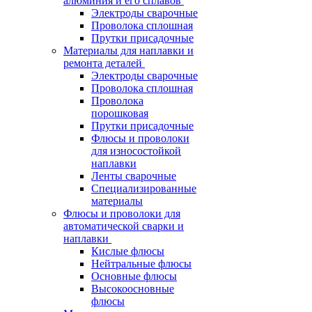
алюминия и его сплавов
Электроды сварочные
Проволока сплошная
Прутки присадочные
Материалы для наплавки и
ремонта деталей
Электроды сварочные
Проволока сплошная
Проволока
порошковая
Прутки присадочные
Флюсы и проволоки
для износостойкой
наплавки
Ленты сварочные
Специализированные
материалы
Флюсы и проволоки для
автоматической сварки и
наплавки
Кислые флюсы
Нейтральные флюсы
Основные флюсы
Высокоосновные
флюсы