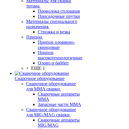
Материалы для сварки
титана
Проволока сплошная
Присадочные прутки
Материалы специального
назначения
Строжка и резка
Припои
Припои оловянно-
свинцовые
Припои
высокотехнологичные
Олово и баббит
+ ЕЩЕ 1
Сварочное оборудование
Сварочное оборудование
для MMA сварки
Сварочные аппараты
MMA
Запасные части MMA
Сварочное оборудование
для MIG/MAG сварки
Сварочные аппараты
MIG/MAG