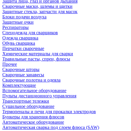
Защита лица, глаз и органов дыхания
Сварочные маски, шлемы и щитки
Защитные стекла, запчасти для масок
Блоки подачи воздуха
Защитные очки
Респираторы
Спецодежда для сварщиков
Одежда сварщика
Обувь сварщика
Перчатки сварочные
Химические материалы для сварки
Травильные пасты, спреи, флюсы
Прочее
Сварочные шторы
Сварочные занавесы
Сварочные полотна и одеяла
Комплектующие
Вспомогательное оборудование
Пульты дистанционного управления
Транспортные тележки
Сушильное оборудование
Термопеналы и печи для прокалки электродов
Бункеры для хранения флюсов
Автоматическое оборудование
Автоматическая сварка под слоем флюса (SAW)