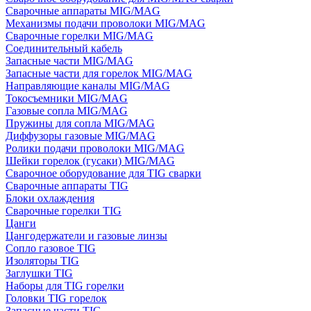
Сварочные аппараты MIG/MAG
Механизмы подачи проволоки MIG/MAG
Сварочные горелки MIG/MAG
Соединительный кабель
Запасные части MIG/MAG
Запасные части для горелок MIG/MAG
Направляющие каналы MIG/MAG
Токосъемники MIG/MAG
Газовые сопла MIG/MAG
Пружины для сопла MIG/MAG
Диффузоры газовые MIG/MAG
Ролики подачи проволоки MIG/MAG
Шейки горелок (гусаки) MIG/MAG
Сварочное оборудование для TIG сварки
Сварочные аппараты TIG
Блоки охлаждения
Сварочные горелки TIG
Цанги
Цангодержатели и газовые линзы
Сопло газовое TIG
Изоляторы TIG
Заглушки TIG
Наборы для TIG горелки
Головки TIG горелок
Запасные части TIG