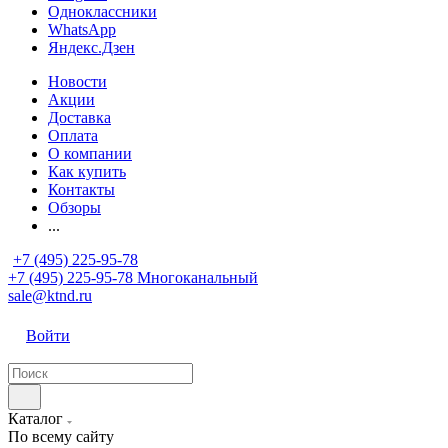
Одноклассники
WhatsApp
Яндекс.Дзен
Новости
Акции
Доставка
Оплата
О компании
Как купить
Контакты
Обзоры
...
+7 (495) 225-95-78
+7 (495) 225-95-78
Многоканальный
sale@ktnd.ru
Войти
Каталог
По всему сайту