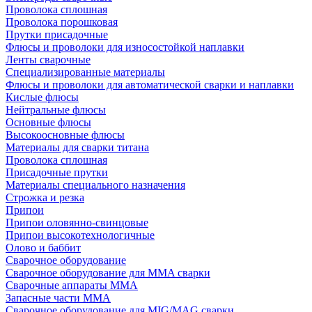
Проволока сплошная
Проволока порошковая
Прутки присадочные
Флюсы и проволоки для износостойкой наплавки
Ленты сварочные
Специализированные материалы
Флюсы и проволоки для автоматической сварки и наплавки
Кислые флюсы
Нейтральные флюсы
Основные флюсы
Высокоосновные флюсы
Материалы для сварки титана
Проволока сплошная
Присадочные прутки
Материалы специального назначения
Строжка и резка
Припои
Припои оловянно-свинцовые
Припои высокотехнологичные
Олово и баббит
Сварочное оборудование
Сварочное оборудование для MMA сварки
Сварочные аппараты MMA
Запасные части MMA
Сварочное оборудование для MIG/MAG сварки