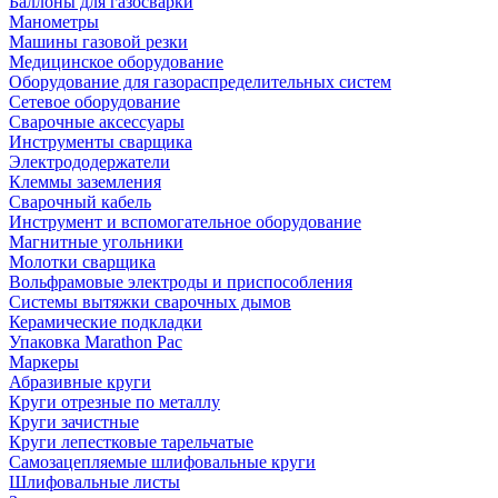
Баллоны для газосварки
Манометры
Машины газовой резки
Медицинское оборудование
Оборудование для газораспределительных систем
Сетевое оборудование
Сварочные аксессуары
Инструменты сварщика
Электрододержатели
Клеммы заземления
Сварочный кабель
Инструмент и вспомогательное оборудование
Магнитные угольники
Молотки сварщика
Вольфрамовые электроды и приспособления
Системы вытяжки сварочных дымов
Керамические подкладки
Упаковка Marathon Pac
Маркеры
Абразивные круги
Круги отрезные по металлу
Круги зачистные
Круги лепестковые тарельчатые
Самозацепляемые шлифовальные круги
Шлифовальные листы