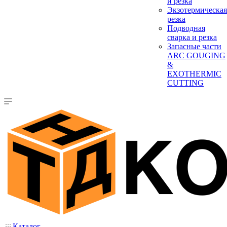
и резка
Экзотермическая
резка
Подводная
сварка и резка
Запасные части
ARC GOUGING
&
EXOTHERMIC
CUTTING
Каталог