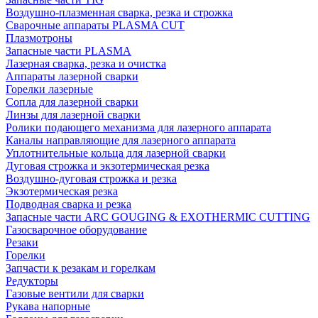
Воздушно-плазменная сварка, резка и строжка
Сварочные аппараты PLASMA CUT
Плазмотроны
Запасные части PLASMA
Лазерная сварка, резка и очистка
Аппараты лазерной сварки
Горелки лазерные
Сопла для лазерной сварки
Линзы для лазерной сварки
Ролики подающего механизма для лазерного аппарата
Каналы направляющие для лазерного аппарата
Уплотнительные кольца для лазерной сварки
Дуговая строжка и экзотермическая резка
Воздушно-дуговая строжка и резка
Экзотермическая резка
Подводная сварка и резка
Запасные части ARC GOUGING & EXOTHERMIC CUTTING
Газосварочное оборудование
Резаки
Горелки
Запчасти к резакам и горелкам
Редукторы
Газовые вентили для сварки
Рукава напорные