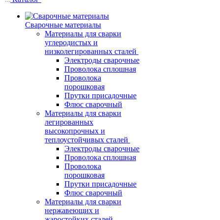
Сварочные материалы
Материалы для сварки
углеродистых и
низколегированных сталей
Электроды сварочные
Проволока сплошная
Проволока
порошковая
Прутки присадочные
Флюс сварочный
Материалы для сварки
легированных
высокопрочных и
теплоустойчивых сталей
Электроды сварочные
Проволока сплошная
Проволока
порошковая
Прутки присадочные
Флюс сварочный
Материалы для сварки
нержавеющих и
жаростойких сталей