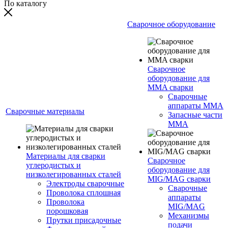
По каталогу
Сварочное оборудование
Сварочное
оборудование для
MMA сварки
Сварочные
аппараты MMA
Сварочные материалы
Запасные части
MMA
Материалы для сварки
Сварочное
углеродистых и
оборудование для
низколегированных сталей
MIG/MAG сварки
Электроды сварочные
Сварочные
Проволока сплошная
аппараты
Проволока
MIG/MAG
порошковая
Механизмы
Прутки присадочные
подачи