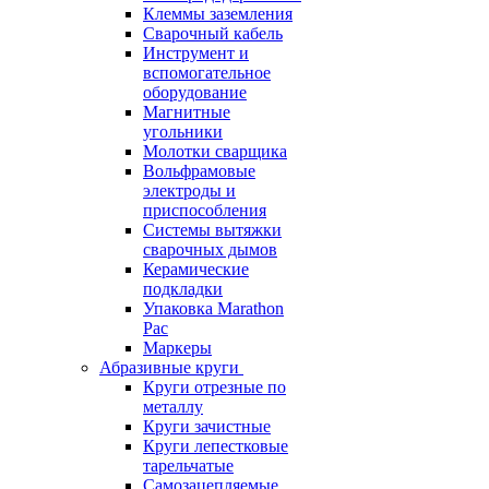
Клеммы заземления
Сварочный кабель
Инструмент и
вспомогательное
оборудование
Магнитные
угольники
Молотки сварщика
Вольфрамовые
электроды и
приспособления
Системы вытяжки
сварочных дымов
Керамические
подкладки
Упаковка Marathon
Pac
Маркеры
Абразивные круги
Круги отрезные по
металлу
Круги зачистные
Круги лепестковые
тарельчатые
Самозацепляемые