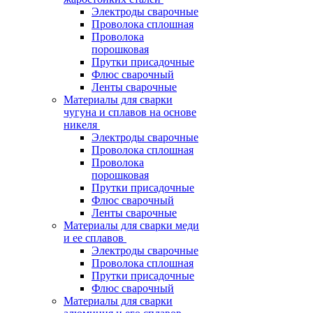
Электроды сварочные
Проволока сплошная
Проволока
порошковая
Прутки присадочные
Флюс сварочный
Ленты сварочные
Материалы для сварки
чугуна и сплавов на основе
никеля
Электроды сварочные
Проволока сплошная
Проволока
порошковая
Прутки присадочные
Флюс сварочный
Ленты сварочные
Материалы для сварки меди
и ее сплавов
Электроды сварочные
Проволока сплошная
Прутки присадочные
Флюс сварочный
Материалы для сварки