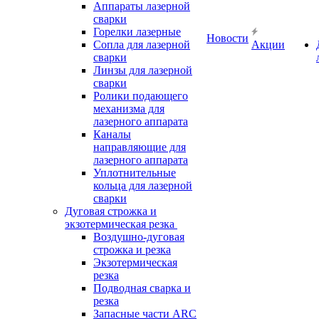
Аппараты лазерной
сварки
Горелки лазерные
Новости
Сопла для лазерной
Акции
сварки
Линзы для лазерной
сварки
Ролики подающего
механизма для
лазерного аппарата
Каналы
направляющие для
лазерного аппарата
Уплотнительные
кольца для лазерной
сварки
Дуговая строжка и
экзотермическая резка
Воздушно-дуговая
строжка и резка
Экзотермическая
резка
Подводная сварка и
резка
Запасные части ARC