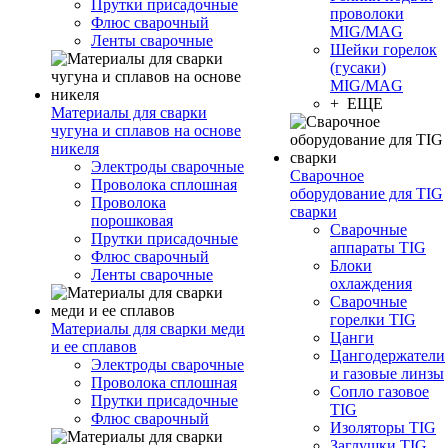
Прутки присадочные
проволоки
Флюс сварочный
MIG/MAG
Ленты сварочные
Шейки горелок
(гусаки)
MIG/MAG
+ ЕЩЕ
Материалы для сварки
чугуна и сплавов на основе
никеля
Электроды сварочные
Сварочное
Проволока сплошная
оборудование для TIG
Проволока
сварки
порошковая
Сварочные
Прутки присадочные
аппараты TIG
Флюс сварочный
Блоки
Ленты сварочные
охлаждения
Сварочные
горелки TIG
Материалы для сварки меди
Цанги
и ее сплавов
Цангодержатели
Электроды сварочные
и газовые линзы
Проволока сплошная
Сопло газовое
Прутки присадочные
TIG
Флюс сварочный
Изоляторы TIG
Заглушки TIG