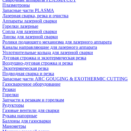
Плазмотроны
Запасные части PLASMA
Лазерная сварка, резка и очистка
Аппараты лазерной сварки
Горелки лазерные
Сопла для лазерной сварки
Линзы для лазерной сварки
Ролики подающего механизма для лазерного аппарата
Каналы направляющие для лазерного аппарата
Уплотнительные кольца для лазерной сварки
Дуговая строжка и экзотермическая резка
Воздушно-дуговая строжка и резка
Экзотермическая резка
Подводная сварка и резка
Запасные части ARC GOUGING & EXOTHERMIC CUTTING
Газосварочное оборудование
Резаки
Горелки
Запчасти к резакам и горелкам
Редукторы
Газовые вентили для сварки
Рукава напорные
Баллоны для газосварки
Манометры