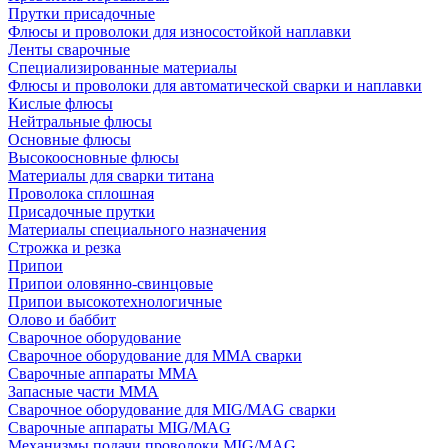
Прутки присадочные
Флюсы и проволоки для износостойкой наплавки
Ленты сварочные
Специализированные материалы
Флюсы и проволоки для автоматической сварки и наплавки
Кислые флюсы
Нейтральные флюсы
Основные флюсы
Высокоосновные флюсы
Материалы для сварки титана
Проволока сплошная
Присадочные прутки
Материалы специального назначения
Строжка и резка
Припои
Припои оловянно-свинцовые
Припои высокотехнологичные
Олово и баббит
Сварочное оборудование
Сварочное оборудование для MMA сварки
Сварочные аппараты MMA
Запасные части MMA
Сварочное оборудование для MIG/MAG сварки
Сварочные аппараты MIG/MAG
Механизмы подачи проволоки MIG/MAG