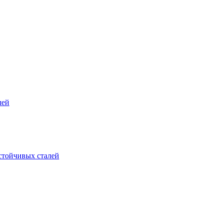
лей
стойчивых сталей