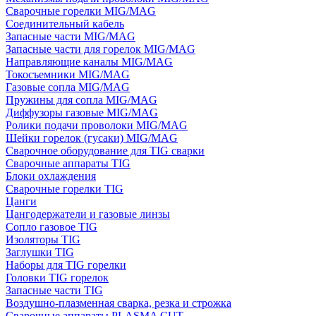
Сварочные горелки MIG/MAG
Соединительный кабель
Запасные части MIG/MAG
Запасные части для горелок MIG/MAG
Направляющие каналы MIG/MAG
Токосъемники MIG/MAG
Газовые сопла MIG/MAG
Пружины для сопла MIG/MAG
Диффузоры газовые MIG/MAG
Ролики подачи проволоки MIG/MAG
Шейки горелок (гусаки) MIG/MAG
Сварочное оборудование для TIG сварки
Сварочные аппараты TIG
Блоки охлаждения
Сварочные горелки TIG
Цанги
Цангодержатели и газовые линзы
Сопло газовое TIG
Изоляторы TIG
Заглушки TIG
Наборы для TIG горелки
Головки TIG горелок
Запасные части TIG
Воздушно-плазменная сварка, резка и строжка
Сварочные аппараты PLASMA CUT