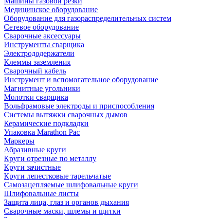
Машины газовой резки
Медицинское оборудование
Оборудование для газораспределительных систем
Сетевое оборудование
Сварочные аксессуары
Инструменты сварщика
Электрододержатели
Клеммы заземления
Сварочный кабель
Инструмент и вспомогательное оборудование
Магнитные угольники
Молотки сварщика
Вольфрамовые электроды и приспособления
Системы вытяжки сварочных дымов
Керамические подкладки
Упаковка Marathon Pac
Маркеры
Абразивные круги
Круги отрезные по металлу
Круги зачистные
Круги лепестковые тарельчатые
Самозацепляемые шлифовальные круги
Шлифовальные листы
Защита лица, глаз и органов дыхания
Сварочные маски, шлемы и щитки