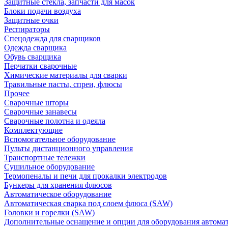
Защитные стекла, запчасти для масок
Блоки подачи воздуха
Защитные очки
Респираторы
Спецодежда для сварщиков
Одежда сварщика
Обувь сварщика
Перчатки сварочные
Химические материалы для сварки
Травильные пасты, спреи, флюсы
Прочее
Сварочные шторы
Сварочные занавесы
Сварочные полотна и одеяла
Комплектующие
Вспомогательное оборудование
Пульты дистанционного управления
Транспортные тележки
Сушильное оборудование
Термопеналы и печи для прокалки электродов
Бункеры для хранения флюсов
Автоматическое оборудование
Автоматическая сварка под слоем флюса (SAW)
Головки и горелки (SAW)
Дополнительные оснащение и опции для оборудования автома