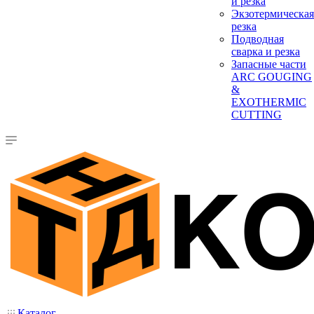
и резка
Экзотермическая
резка
Подводная
сварка и резка
Запасные части
ARC GOUGING
&
EXOTHERMIC
CUTTING
Каталог