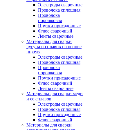
Электроды сварочные
Проволока сплошная
Проволока
порошковая
Прутки присадочные
Флюс сварочный
Ленты сварочные
Материалы для сварки
чугуна и сплавов на основе
никеля
Электроды сварочные
Проволока сплошная
Проволока
порошковая
Прутки присадочные
Флюс сварочный
Ленты сварочные
Материалы для сварки меди
и ее сплавов
Электроды сварочные
Проволока сплошная
Прутки присадочные
Флюс сварочный
Материалы для сварки