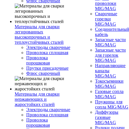
Флюс сварочный
проволоки
MIG/MAG
Сварочные
горелки
MIG/MAG
Материалы для сварки
Соединительны
легированных
кабель
высокопрочных и
Запасные части
теплоустойчивых сталей
MIG/MAG
Электроды сварочные
Запасные части
Проволока сплошная
для горелок
Проволока
MIG/MAG
порошковая
Направляющие
Прутки присадочные
каналы
Флюс сварочный
MIG/MAG
Токосъемники
MIG/MAG
Газовые сопла
Материалы для сварки
MIG/MAG
нержавеющих и
Пружины для
жаростойких сталей
сопла MIG/MAG
Электроды сварочные
Диффузоры
Проволока сплошная
газовые
Проволока
MIG/MAG
порошковая
Ролики подачи