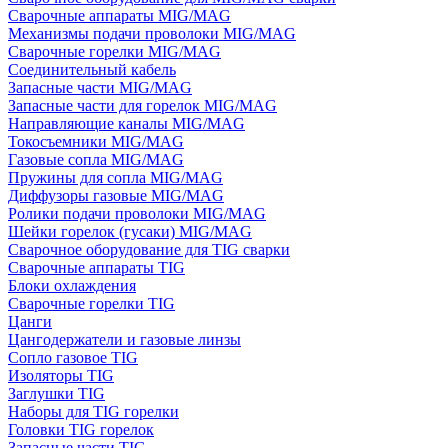
Сварочные аппараты MIG/MAG
Механизмы подачи проволоки MIG/MAG
Сварочные горелки MIG/MAG
Соединительный кабель
Запасные части MIG/MAG
Запасные части для горелок MIG/MAG
Направляющие каналы MIG/MAG
Токосъемники MIG/MAG
Газовые сопла MIG/MAG
Пружины для сопла MIG/MAG
Диффузоры газовые MIG/MAG
Ролики подачи проволоки MIG/MAG
Шейки горелок (гусаки) MIG/MAG
Сварочное оборудование для TIG сварки
Сварочные аппараты TIG
Блоки охлаждения
Сварочные горелки TIG
Цанги
Цангодержатели и газовые линзы
Сопло газовое TIG
Изоляторы TIG
Заглушки TIG
Наборы для TIG горелки
Головки TIG горелок
Запасные части TIG