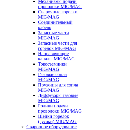
Механизмы подачи
проволоки MIG/MAG
Сварочные горелки
MIG/MAG
Соединительный
кабель
Запасные части
MIG/MAG
Запасные части для
горелок MIG/MAG
Направляющие
каналы MIG/MAG
Токосъемники
MIG/MAG
Газовые сопла
MIG/MAG
Пружины для сопла
MIG/MAG
Диффузоры газовые
MIG/MAG
Ролики подачи
проволоки MIG/MAG
Шейки горелок
(гусаки) MIG/MAG
Сварочное оборудование