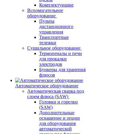
Комплектующие
Вспомогательное
оборудование
Пульты
дистанционного
управления
Транспортные
тележки
Сушильное оборудование
Термопеналы и печи
для прокалки
электродов
Бункеры для хранения
флюсов
Автоматическое оборудование
Автоматическая сварка под
слоем флюса (SAW)
Головки и горелки
(SAW)
Дополнительные
оснащение и опции
для оборудования
автоматической