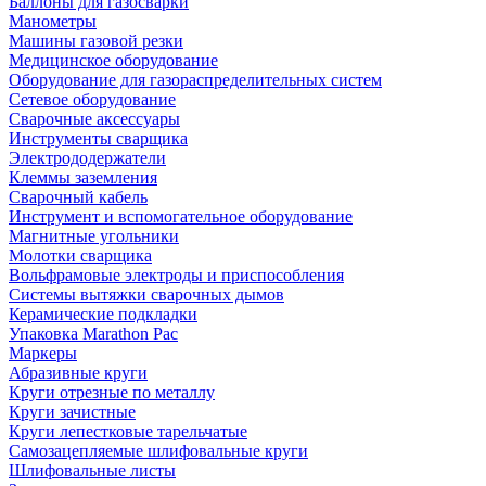
Баллоны для газосварки
Манометры
Машины газовой резки
Медицинское оборудование
Оборудование для газораспределительных систем
Сетевое оборудование
Сварочные аксессуары
Инструменты сварщика
Электрододержатели
Клеммы заземления
Сварочный кабель
Инструмент и вспомогательное оборудование
Магнитные угольники
Молотки сварщика
Вольфрамовые электроды и приспособления
Системы вытяжки сварочных дымов
Керамические подкладки
Упаковка Marathon Pac
Маркеры
Абразивные круги
Круги отрезные по металлу
Круги зачистные
Круги лепестковые тарельчатые
Самозацепляемые шлифовальные круги
Шлифовальные листы