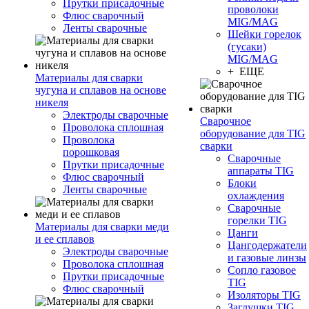
Прутки присадочные
проволоки
Флюс сварочный
MIG/MAG
Ленты сварочные
Шейки горелок
(гусаки)
MIG/MAG
+ ЕЩЕ
Материалы для сварки
чугуна и сплавов на основе
никеля
Электроды сварочные
Сварочное
Проволока сплошная
оборудование для TIG
Проволока
сварки
порошковая
Сварочные
Прутки присадочные
аппараты TIG
Флюс сварочный
Блоки
Ленты сварочные
охлаждения
Сварочные
горелки TIG
Материалы для сварки меди
Цанги
и ее сплавов
Цангодержатели
Электроды сварочные
и газовые линзы
Проволока сплошная
Сопло газовое
Прутки присадочные
TIG
Флюс сварочный
Изоляторы TIG
Заглушки TIG