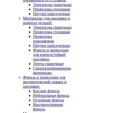
алюминия и его сплавов
Электроды сварочные
Проволока сплошная
Прутки присадочные
Материалы для наплавки и
ремонта деталей
Электроды сварочные
Проволока сплошная
Проволока
порошковая
Прутки присадочные
Флюсы и проволоки
для износостойкой
наплавки
Ленты сварочные
Специализированные
материалы
Флюсы и проволоки для
автоматической сварки и
наплавки
Кислые флюсы
Нейтральные флюсы
Основные флюсы
Высокоосновные
флюсы