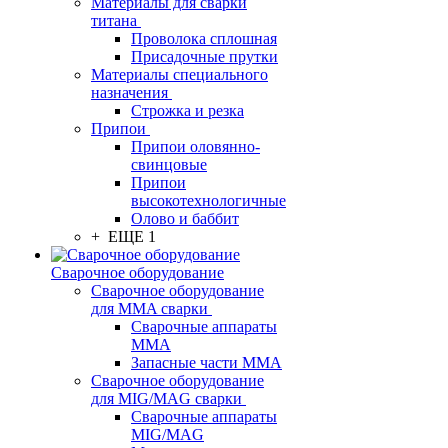
Материалы для сварки
титана
Проволока сплошная
Присадочные прутки
Материалы специального
назначения
Строжка и резка
Припои
Припои оловянно-
свинцовые
Припои
высокотехнологичные
Олово и баббит
+ ЕЩЕ 1
Сварочное оборудование
Сварочное оборудование
для MMA сварки
Сварочные аппараты
MMA
Запасные части MMA
Сварочное оборудование
для MIG/MAG сварки
Сварочные аппараты
MIG/MAG