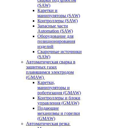
сварки под флюсом
(SAW)
Каретки и
манипуляторы (SAW)
Контроллеры (SAW)
Запасные части
Automation (SAW)
Оборудование для
позиционирования
изделий
Сварочные источники
(SAW)
Автоматическая сварка в
защитных газах
плавящимся электродом
(GMAW)
Каретки,
манипуляторы и
роботизация (GMAW)
Контроллеры и блоки
управления (GMAW)
Подающие
механизмы и горелки
(GMAW)
Автоматическая резка