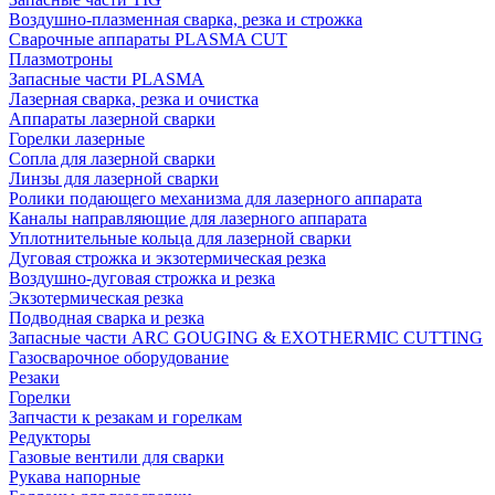
Воздушно-плазменная сварка, резка и строжка
Сварочные аппараты PLASMA CUT
Плазмотроны
Запасные части PLASMA
Лазерная сварка, резка и очистка
Аппараты лазерной сварки
Горелки лазерные
Сопла для лазерной сварки
Линзы для лазерной сварки
Ролики подающего механизма для лазерного аппарата
Каналы направляющие для лазерного аппарата
Уплотнительные кольца для лазерной сварки
Дуговая строжка и экзотермическая резка
Воздушно-дуговая строжка и резка
Экзотермическая резка
Подводная сварка и резка
Запасные части ARC GOUGING & EXOTHERMIC CUTTING
Газосварочное оборудование
Резаки
Горелки
Запчасти к резакам и горелкам
Редукторы
Газовые вентили для сварки
Рукава напорные