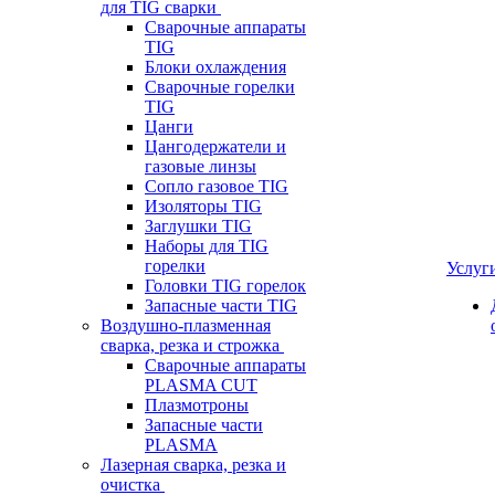
для TIG сварки
Сварочные аппараты
TIG
Блоки охлаждения
Сварочные горелки
TIG
Цанги
Цангодержатели и
газовые линзы
Сопло газовое TIG
Изоляторы TIG
Заглушки TIG
Наборы для TIG
горелки
Услуг
Головки TIG горелок
Запасные части TIG
Воздушно-плазменная
сварка, резка и строжка
Сварочные аппараты
PLASMA CUT
Плазмотроны
Запасные части
PLASMA
Лазерная сварка, резка и
очистка