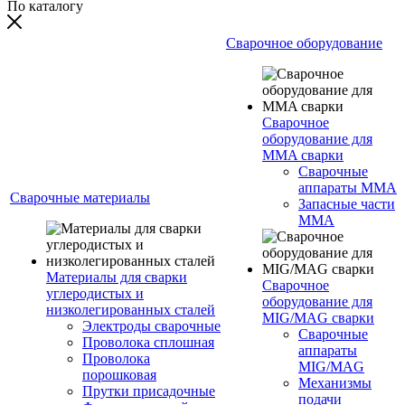
По каталогу
Сварочное оборудование
Сварочное
оборудование для
MMA сварки
Сварочные
аппараты MMA
Сварочные материалы
Запасные части
MMA
Материалы для сварки
Сварочное
углеродистых и
оборудование для
низколегированных сталей
MIG/MAG сварки
Электроды сварочные
Сварочные
Проволока сплошная
аппараты
Проволока
MIG/MAG
порошковая
Механизмы
Прутки присадочные
подачи