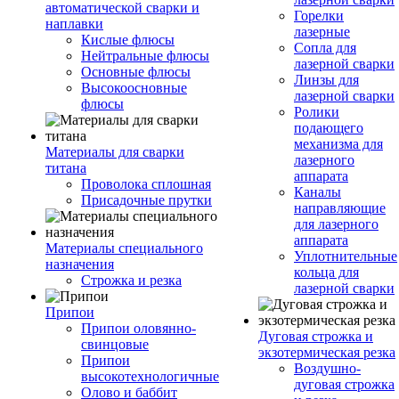
автоматической сварки и
Горелки
наплавки
лазерные
Кислые флюсы
Сопла для
Нейтральные флюсы
лазерной сварки
Основные флюсы
Линзы для
Высокоосновные
лазерной сварки
флюсы
Ролики
подающего
механизма для
Материалы для сварки
лазерного
титана
аппарата
Проволока сплошная
Каналы
Присадочные прутки
направляющие
для лазерного
аппарата
Материалы специального
Уплотнительные
назначения
кольца для
Строжка и резка
лазерной сварки
Припои
Припои оловянно-
Дуговая строжка и
свинцовые
экзотермическая резка
Припои
Воздушно-
высокотехнологичные
дуговая строжка
Олово и баббит