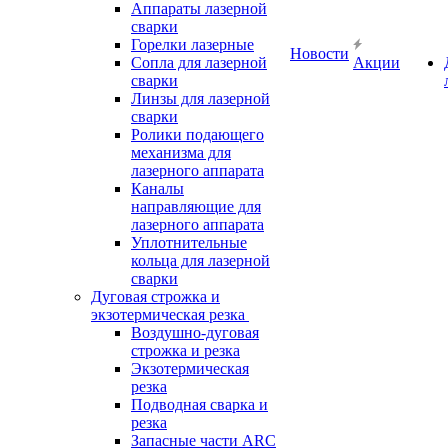
Аппараты лазерной
сварки
Горелки лазерные
Новости
Сопла для лазерной
Акции
сварки
Линзы для лазерной
сварки
Ролики подающего
механизма для
лазерного аппарата
Каналы
направляющие для
лазерного аппарата
Уплотнительные
кольца для лазерной
сварки
Дуговая строжка и
экзотермическая резка
Воздушно-дуговая
строжка и резка
Экзотермическая
резка
Подводная сварка и
резка
Запасные части ARC