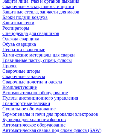
Защита лица, глаз и органов дыхания
Сварочные маски, шлемы и щитки
Защитные стекла, запчасти для масок
Блоки подачи воздуха
Защитные очки
Респираторы
Спецодежда для сварщиков
Одежда сварщика
Обувь сварщика
Перчатки сварочные
Химические материалы для сварки
Травильные пасты, спреи, флюсы
Прочее
Сварочные шторы
Сварочные занавесы
Сварочные полотна и одеяла
Комплектующие
Вспомогательное оборудование
Пульты дистанционного управления
Транспортные тележки
Сушильное оборудование
Термопеналы и печи для прокалки электродов
Бункеры для хранения флюсов
Автоматическое оборудование
Автоматическая сварка под слоем флюса (SAW)