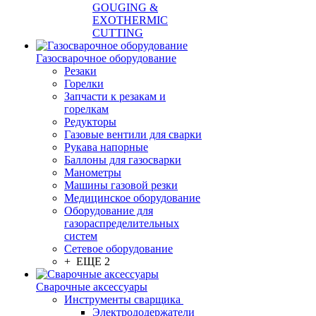
GOUGING &
EXOTHERMIC
CUTTING
Газосварочное оборудование
Резаки
Горелки
Запчасти к резакам и
горелкам
Редукторы
Газовые вентили для сварки
Рукава напорные
Баллоны для газосварки
Манометры
Машины газовой резки
Медицинское оборудование
Оборудование для
газораспределительных
систем
Сетевое оборудование
+ ЕЩЕ 2
Сварочные аксессуары
Инструменты сварщика
Электрододержатели