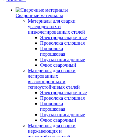
Сварочные материалы
Материалы для сварки
углеродистых и
низколегированных сталей
Электроды сварочные
Проволока сплошная
Проволока
порошковая
Прутки присадочные
Флюс сварочный
Материалы для сварки
легированных
высокопрочных и
теплоустойчивых сталей
Электроды сварочные
Проволока сплошная
Проволока
порошковая
Прутки присадочные
Флюс сварочный
Материалы для сварки
нержавеющих и
жаростойких сталей