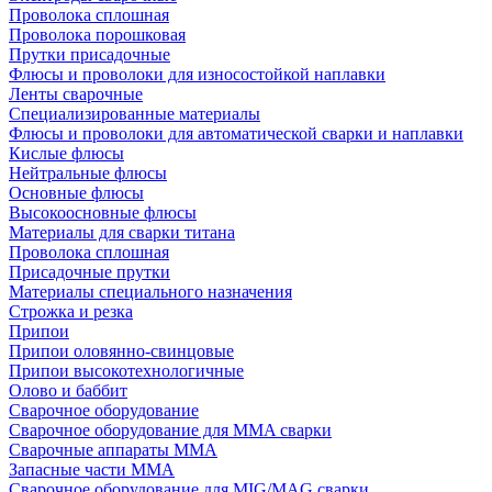
Проволока сплошная
Проволока порошковая
Прутки присадочные
Флюсы и проволоки для износостойкой наплавки
Ленты сварочные
Специализированные материалы
Флюсы и проволоки для автоматической сварки и наплавки
Кислые флюсы
Нейтральные флюсы
Основные флюсы
Высокоосновные флюсы
Материалы для сварки титана
Проволока сплошная
Присадочные прутки
Материалы специального назначения
Строжка и резка
Припои
Припои оловянно-свинцовые
Припои высокотехнологичные
Олово и баббит
Сварочное оборудование
Сварочное оборудование для MMA сварки
Сварочные аппараты MMA
Запасные части MMA
Сварочное оборудование для MIG/MAG сварки