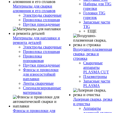
Наборы для TIG
Материалы для сварки
горелки
алюминия и его сплавов
Головки TIG
Электроды сварочные
горелок
Проволока сплошная
Запасные части
Прутки присадочные
TIG
+ ЕЩЕ
Материалы для наплавки и
ремонта деталей
Электроды сварочные
Воздушно-плазменная
Проволока сплошная
сварка, резка и
Проволока
строжка
порошковая
Сварочные
Прутки присадочные
аппараты
Флюсы и проволоки
PLASMA CUT
для износостойкой
Плазмотроны
наплавки
Запасные части
Ленты сварочные
PLASMA
Специализированные
материалы
Лазерная сварка, резка
и очистка
Аппараты
Флюсы и проволоки для
лазерной сварки