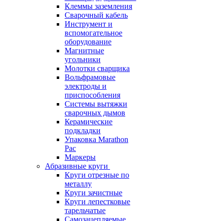
Клеммы заземления
Сварочный кабель
Инструмент и
вспомогательное
оборудование
Магнитные
угольники
Молотки сварщика
Вольфрамовые
электроды и
приспособления
Системы вытяжки
сварочных дымов
Керамические
подкладки
Упаковка Marathon
Pac
Маркеры
Абразивные круги
Круги отрезные по
металлу
Круги зачистные
Круги лепестковые
тарельчатые
Самозацепляемые