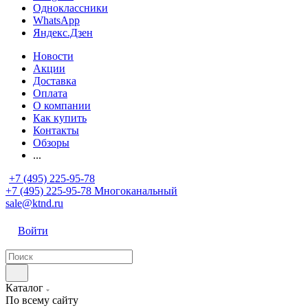
Одноклассники
WhatsApp
Яндекс.Дзен
Новости
Акции
Доставка
Оплата
О компании
Как купить
Контакты
Обзоры
...
+7 (495) 225-95-78
+7 (495) 225-95-78
Многоканальный
sale@ktnd.ru
Войти
Каталог
По всему сайту