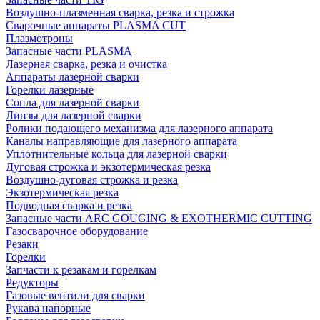
Воздушно-плазменная сварка, резка и строжка
Сварочные аппараты PLASMA CUT
Плазмотроны
Запасные части PLASMA
Лазерная сварка, резка и очистка
Аппараты лазерной сварки
Горелки лазерные
Сопла для лазерной сварки
Линзы для лазерной сварки
Ролики подающего механизма для лазерного аппарата
Каналы направляющие для лазерного аппарата
Уплотнительные кольца для лазерной сварки
Дуговая строжка и экзотермическая резка
Воздушно-дуговая строжка и резка
Экзотермическая резка
Подводная сварка и резка
Запасные части ARC GOUGING & EXOTHERMIC CUTTING
Газосварочное оборудование
Резаки
Горелки
Запчасти к резакам и горелкам
Редукторы
Газовые вентили для сварки
Рукава напорные