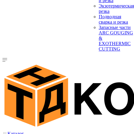
и резка
Экзотермическая
резка
Подводная
сварка и резка
Запасные части
ARC GOUGING
&
EXOTHERMIC
CUTTING
Каталог