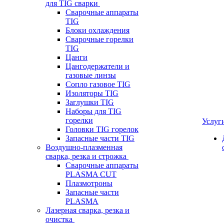
для TIG сварки
Сварочные аппараты
TIG
Блоки охлаждения
Сварочные горелки
TIG
Цанги
Цангодержатели и
газовые линзы
Сопло газовое TIG
Изоляторы TIG
Заглушки TIG
Наборы для TIG
горелки
Услуг
Головки TIG горелок
Запасные части TIG
Воздушно-плазменная
сварка, резка и строжка
Сварочные аппараты
PLASMA CUT
Плазмотроны
Запасные части
PLASMA
Лазерная сварка, резка и
очистка