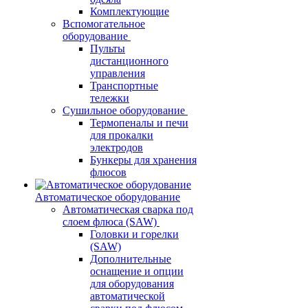
Комплектующие
Вспомогательное
оборудование
Пульты
дистанционного
управления
Транспортные
тележки
Сушильное оборудование
Термопеналы и печи
для прокалки
электродов
Бункеры для хранения
флюсов
Автоматическое оборудование
Автоматическая сварка под
слоем флюса (SAW)
Головки и горелки
(SAW)
Дополнительные
оснащение и опции
для оборудования
автоматической