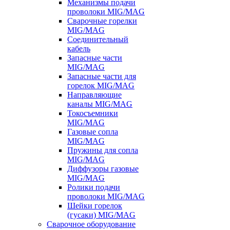
Механизмы подачи
проволоки MIG/MAG
Сварочные горелки
MIG/MAG
Соединительный
кабель
Запасные части
MIG/MAG
Запасные части для
горелок MIG/MAG
Направляющие
каналы MIG/MAG
Токосъемники
MIG/MAG
Газовые сопла
MIG/MAG
Пружины для сопла
MIG/MAG
Диффузоры газовые
MIG/MAG
Ролики подачи
проволоки MIG/MAG
Шейки горелок
(гусаки) MIG/MAG
Сварочное оборудование