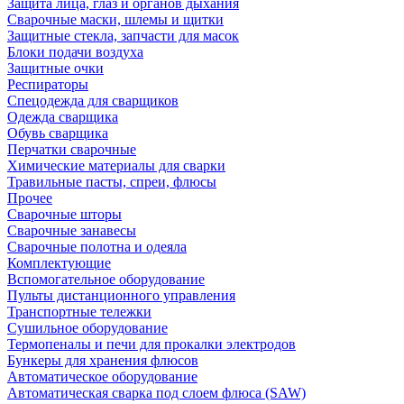
Защита лица, глаз и органов дыхания
Сварочные маски, шлемы и щитки
Защитные стекла, запчасти для масок
Блоки подачи воздуха
Защитные очки
Респираторы
Спецодежда для сварщиков
Одежда сварщика
Обувь сварщика
Перчатки сварочные
Химические материалы для сварки
Травильные пасты, спреи, флюсы
Прочее
Сварочные шторы
Сварочные занавесы
Сварочные полотна и одеяла
Комплектующие
Вспомогательное оборудование
Пульты дистанционного управления
Транспортные тележки
Сушильное оборудование
Термопеналы и печи для прокалки электродов
Бункеры для хранения флюсов
Автоматическое оборудование
Автоматическая сварка под слоем флюса (SAW)