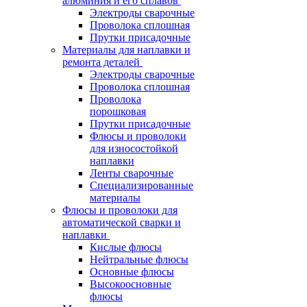
алюминия и его сплавов
Электроды сварочные
Проволока сплошная
Прутки присадочные
Материалы для наплавки и
ремонта деталей
Электроды сварочные
Проволока сплошная
Проволока
порошковая
Прутки присадочные
Флюсы и проволоки
для износостойкой
наплавки
Ленты сварочные
Специализированные
материалы
Флюсы и проволоки для
автоматической сварки и
наплавки
Кислые флюсы
Нейтральные флюсы
Основные флюсы
Высокоосновные
флюсы