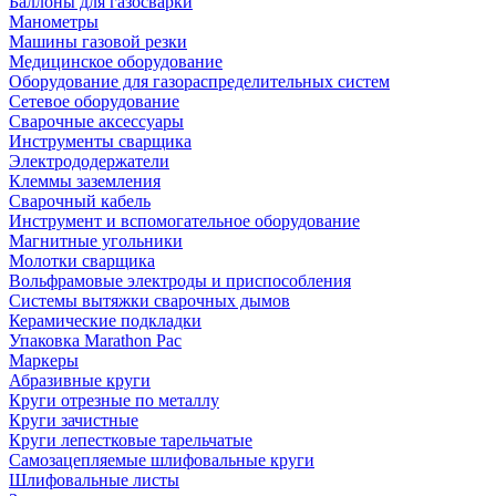
Баллоны для газосварки
Манометры
Машины газовой резки
Медицинское оборудование
Оборудование для газораспределительных систем
Сетевое оборудование
Сварочные аксессуары
Инструменты сварщика
Электрододержатели
Клеммы заземления
Сварочный кабель
Инструмент и вспомогательное оборудование
Магнитные угольники
Молотки сварщика
Вольфрамовые электроды и приспособления
Системы вытяжки сварочных дымов
Керамические подкладки
Упаковка Marathon Pac
Маркеры
Абразивные круги
Круги отрезные по металлу
Круги зачистные
Круги лепестковые тарельчатые
Самозацепляемые шлифовальные круги
Шлифовальные листы