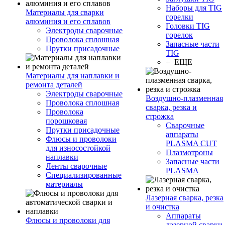
Наборы для TIG
Материалы для сварки
горелки
алюминия и его сплавов
Головки TIG
Электроды сварочные
горелок
Проволока сплошная
Запасные части
Прутки присадочные
TIG
+ ЕЩЕ
Материалы для наплавки и
ремонта деталей
Электроды сварочные
Воздушно-плазменная
Проволока сплошная
сварка, резка и
Проволока
строжка
порошковая
Сварочные
Прутки присадочные
аппараты
Флюсы и проволоки
PLASMA CUT
для износостойкой
Плазмотроны
наплавки
Запасные части
Ленты сварочные
PLASMA
Специализированные
материалы
Лазерная сварка, резка
и очистка
Аппараты
Флюсы и проволоки для
лазерной сварки