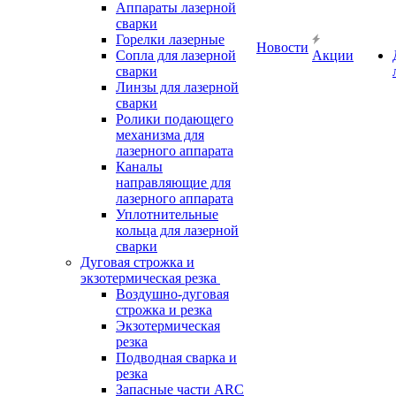
Аппараты лазерной
сварки
Горелки лазерные
Новости
Сопла для лазерной
Акции
сварки
Линзы для лазерной
сварки
Ролики подающего
механизма для
лазерного аппарата
Каналы
направляющие для
лазерного аппарата
Уплотнительные
кольца для лазерной
сварки
Дуговая строжка и
экзотермическая резка
Воздушно-дуговая
строжка и резка
Экзотермическая
резка
Подводная сварка и
резка
Запасные части ARC