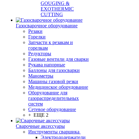
GOUGING &
EXOTHERMIC
CUTTING
Газосварочное оборудование
Резаки
Горелки
Запчасти к резакам и
горелкам
Редукторы
Газовые вентили для сварки
Рукава напорные
Баллоны для газосварки
Манометры
Машины газовой резки
Медицинское оборудование
Оборудование для
газораспределительных
систем
Сетевое оборудование
+ ЕЩЕ 2
Сварочные аксессуары
Инструменты сварщика
Электрододержатели