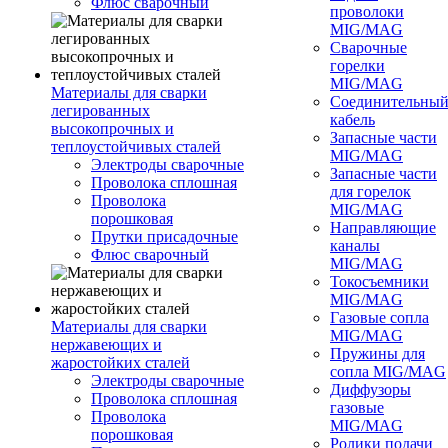
Флюс сварочный
проволоки
MIG/MAG
Сварочные
горелки
MIG/MAG
Материалы для сварки
Соединительны
легированных
кабель
высокопрочных и
Запасные части
теплоустойчивых сталей
MIG/MAG
Электроды сварочные
Запасные части
Проволока сплошная
для горелок
Проволока
MIG/MAG
порошковая
Направляющие
Прутки присадочные
каналы
Флюс сварочный
MIG/MAG
Токосъемники
MIG/MAG
Газовые сопла
Материалы для сварки
MIG/MAG
нержавеющих и
Пружины для
жаростойких сталей
сопла MIG/MAG
Электроды сварочные
Диффузоры
Проволока сплошная
газовые
Проволока
MIG/MAG
порошковая
Ролики подачи