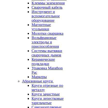
Клеммы заземления
Сварочный кабель
Инструмент и
вспомогательное
оборудование
Магнитные
угольники
Молотки сварщика
Вольфрамовые
электроды и
приспособления
Системы вытяжки
сварочных дымов
Керамические
подкладки
Упаковка Marathon
Pac
Маркеры
Абразивные круги
Круги отрезные по
металлу
Круги зачистные
Круги лепестковые
тарельчатые
Самозацепляемые