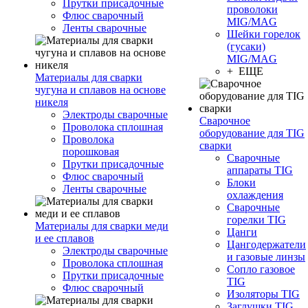
Прутки присадочные
проволоки
Флюс сварочный
MIG/MAG
Ленты сварочные
Шейки горелок
(гусаки)
MIG/MAG
+ ЕЩЕ
Материалы для сварки
чугуна и сплавов на основе
никеля
Электроды сварочные
Сварочное
Проволока сплошная
оборудование для TIG
Проволока
сварки
порошковая
Сварочные
Прутки присадочные
аппараты TIG
Флюс сварочный
Блоки
Ленты сварочные
охлаждения
Сварочные
горелки TIG
Материалы для сварки меди
Цанги
и ее сплавов
Цангодержатели
Электроды сварочные
и газовые линзы
Проволока сплошная
Сопло газовое
Прутки присадочные
TIG
Флюс сварочный
Изоляторы TIG
Заглушки TIG