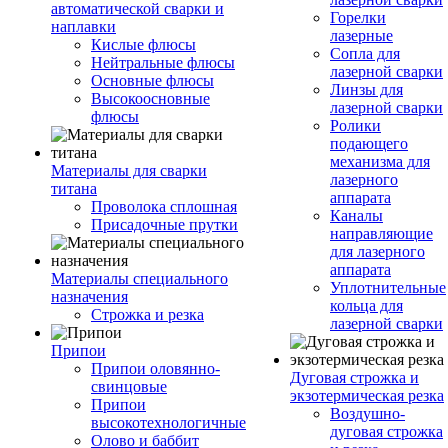
автоматической сварки и
Горелки
наплавки
лазерные
Кислые флюсы
Сопла для
Нейтральные флюсы
лазерной сварки
Основные флюсы
Линзы для
Высокоосновные
лазерной сварки
флюсы
Ролики
подающего
механизма для
Материалы для сварки
лазерного
титана
аппарата
Проволока сплошная
Каналы
Присадочные прутки
направляющие
для лазерного
аппарата
Материалы специального
Уплотнительные
назначения
кольца для
Строжка и резка
лазерной сварки
Припои
Припои оловянно-
Дуговая строжка и
свинцовые
экзотермическая резка
Припои
Воздушно-
высокотехнологичные
дуговая строжка
Олово и баббит