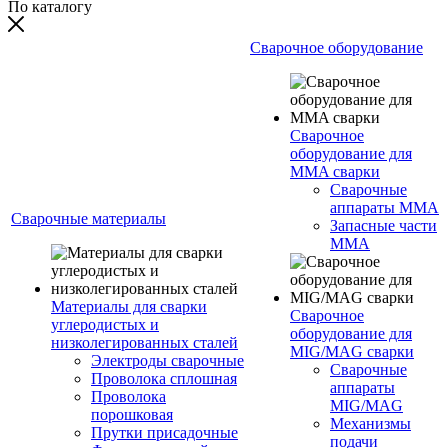
По каталогу
Сварочное оборудование
Сварочное
оборудование для
MMA сварки
Сварочные
аппараты MMA
Сварочные материалы
Запасные части
MMA
Материалы для сварки
Сварочное
углеродистых и
оборудование для
низколегированных сталей
MIG/MAG сварки
Электроды сварочные
Сварочные
Проволока сплошная
аппараты
Проволока
MIG/MAG
порошковая
Механизмы
Прутки присадочные
подачи