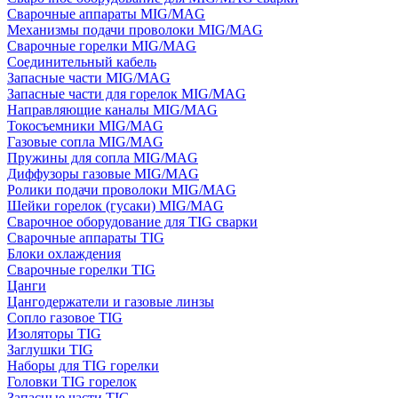
Сварочные аппараты MIG/MAG
Механизмы подачи проволоки MIG/MAG
Сварочные горелки MIG/MAG
Соединительный кабель
Запасные части MIG/MAG
Запасные части для горелок MIG/MAG
Направляющие каналы MIG/MAG
Токосъемники MIG/MAG
Газовые сопла MIG/MAG
Пружины для сопла MIG/MAG
Диффузоры газовые MIG/MAG
Ролики подачи проволоки MIG/MAG
Шейки горелок (гусаки) MIG/MAG
Сварочное оборудование для TIG сварки
Сварочные аппараты TIG
Блоки охлаждения
Сварочные горелки TIG
Цанги
Цангодержатели и газовые линзы
Сопло газовое TIG
Изоляторы TIG
Заглушки TIG
Наборы для TIG горелки
Головки TIG горелок
Запасные части TIG