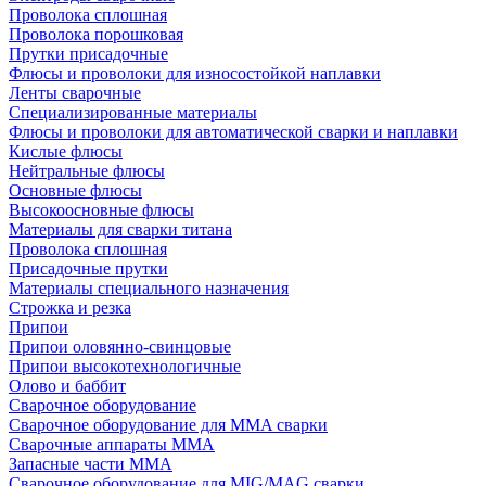
Проволока сплошная
Проволока порошковая
Прутки присадочные
Флюсы и проволоки для износостойкой наплавки
Ленты сварочные
Специализированные материалы
Флюсы и проволоки для автоматической сварки и наплавки
Кислые флюсы
Нейтральные флюсы
Основные флюсы
Высокоосновные флюсы
Материалы для сварки титана
Проволока сплошная
Присадочные прутки
Материалы специального назначения
Строжка и резка
Припои
Припои оловянно-свинцовые
Припои высокотехнологичные
Олово и баббит
Сварочное оборудование
Сварочное оборудование для MMA сварки
Сварочные аппараты MMA
Запасные части MMA
Сварочное оборудование для MIG/MAG сварки