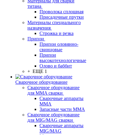
Материалы для сварки
титана
Проволока сплошная
Присадочные прутки
Материалы специального
назначения
Строжка и резка
Припои
Припои оловянно-
свинцовые
Припои
высокотехнологичные
Олово и баббит
+ ЕЩЕ 1
Сварочное оборудование
Сварочное оборудование
для MMA сварки
Сварочные аппараты
MMA
Запасные части MMA
Сварочное оборудование
для MIG/MAG сварки
Сварочные аппараты
MIG/MAG