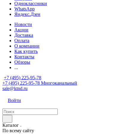
Одноклассники
WhatsApp
Яндекс.Дзен
Новости
Акции
Доставка
Оплата
О компании
Как купить
Контакты
Обзоры
...
+7 (495) 225-95-78
+7 (495) 225-95-78
Многоканальный
sale@ktnd.ru
Войти
Каталог
По всему сайту