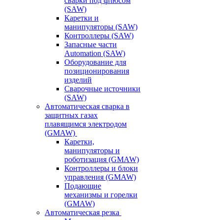
сварки под флюсом
(SAW)
Каретки и
манипуляторы (SAW)
Контроллеры (SAW)
Запасные части
Automation (SAW)
Оборудование для
позиционирования
изделий
Сварочные источники
(SAW)
Автоматическая сварка в
защитных газах
плавящимся электродом
(GMAW)
Каретки,
манипуляторы и
роботизация (GMAW)
Контроллеры и блоки
управления (GMAW)
Подающие
механизмы и горелки
(GMAW)
Автоматическая резка