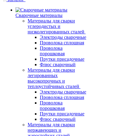
Сварочные материалы
Материалы для сварки
углеродистых и
низколегированных сталей
Электроды сварочные
Проволока сплошная
Проволока
порошковая
Прутки присадочные
Флюс сварочный
Материалы для сварки
легированных
высокопрочных и
теплоустойчивых сталей
Электроды сварочные
Проволока сплошная
Проволока
порошковая
Прутки присадочные
Флюс сварочный
Материалы для сварки
нержавеющих и
жаростойких сталей