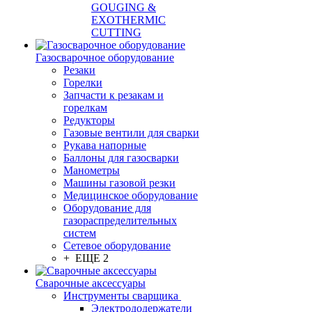
GOUGING &
EXOTHERMIC
CUTTING
Газосварочное оборудование
Резаки
Горелки
Запчасти к резакам и
горелкам
Редукторы
Газовые вентили для сварки
Рукава напорные
Баллоны для газосварки
Манометры
Машины газовой резки
Медицинское оборудование
Оборудование для
газораспределительных
систем
Сетевое оборудование
+ ЕЩЕ 2
Сварочные аксессуары
Инструменты сварщика
Электрододержатели