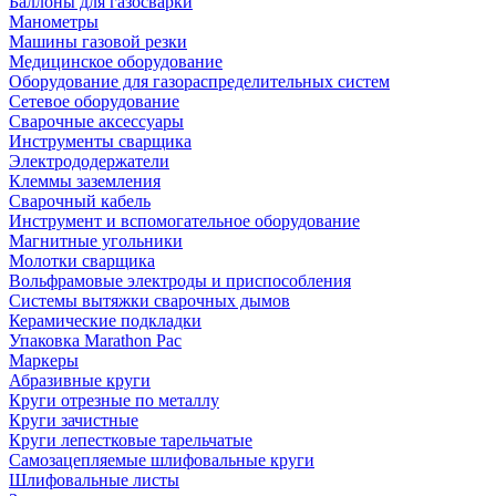
Баллоны для газосварки
Манометры
Машины газовой резки
Медицинское оборудование
Оборудование для газораспределительных систем
Сетевое оборудование
Сварочные аксессуары
Инструменты сварщика
Электрододержатели
Клеммы заземления
Сварочный кабель
Инструмент и вспомогательное оборудование
Магнитные угольники
Молотки сварщика
Вольфрамовые электроды и приспособления
Системы вытяжки сварочных дымов
Керамические подкладки
Упаковка Marathon Pac
Маркеры
Абразивные круги
Круги отрезные по металлу
Круги зачистные
Круги лепестковые тарельчатые
Самозацепляемые шлифовальные круги
Шлифовальные листы