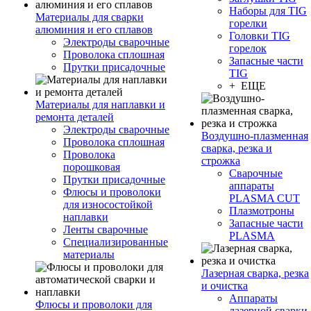
Наборы для TIG
Материалы для сварки
горелки
алюминия и его сплавов
Головки TIG
Электроды сварочные
горелок
Проволока сплошная
Запасные части
Прутки присадочные
TIG
+ ЕЩЕ
Материалы для наплавки и
ремонта деталей
Электроды сварочные
Воздушно-плазменная
Проволока сплошная
сварка, резка и
Проволока
строжка
порошковая
Сварочные
Прутки присадочные
аппараты
Флюсы и проволоки
PLASMA CUT
для износостойкой
Плазмотроны
наплавки
Запасные части
Ленты сварочные
PLASMA
Специализированные
материалы
Лазерная сварка, резка
и очистка
Аппараты
Флюсы и проволоки для
лазерной сварки