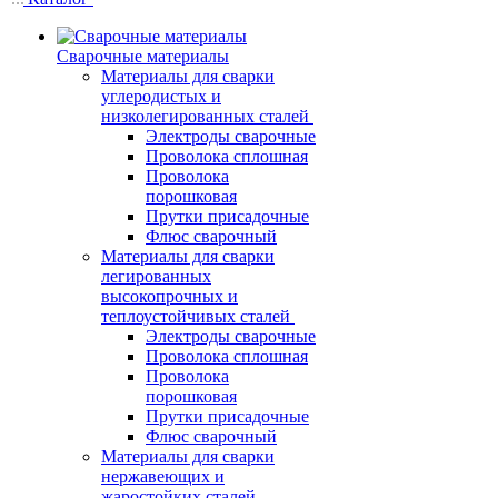
Сварочные материалы
Материалы для сварки
углеродистых и
низколегированных сталей
Электроды сварочные
Проволока сплошная
Проволока
порошковая
Прутки присадочные
Флюс сварочный
Материалы для сварки
легированных
высокопрочных и
теплоустойчивых сталей
Электроды сварочные
Проволока сплошная
Проволока
порошковая
Прутки присадочные
Флюс сварочный
Материалы для сварки
нержавеющих и
жаростойких сталей