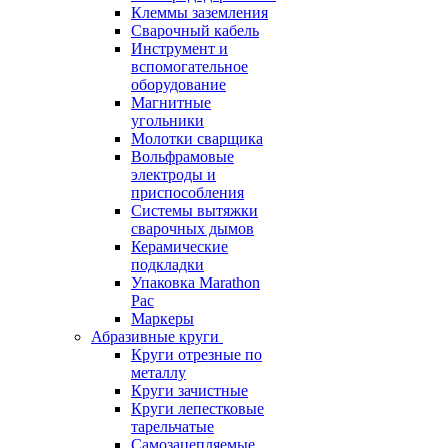
Клеммы заземления
Сварочный кабель
Инструмент и
вспомогательное
оборудование
Магнитные
угольники
Молотки сварщика
Вольфрамовые
электроды и
приспособления
Системы вытяжки
сварочных дымов
Керамические
подкладки
Упаковка Marathon
Pac
Маркеры
Абразивные круги
Круги отрезные по
металлу
Круги зачистные
Круги лепестковые
тарельчатые
Самозацепляемые