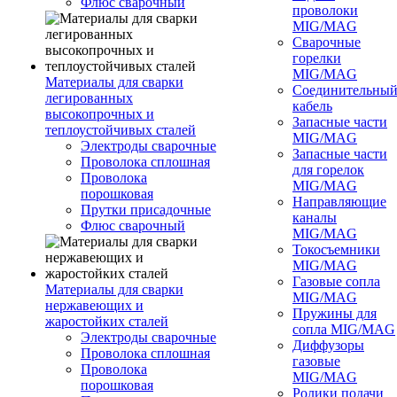
Флюс сварочный
проволоки
MIG/MAG
Сварочные
горелки
MIG/MAG
Материалы для сварки
Соединительны
легированных
кабель
высокопрочных и
Запасные части
теплоустойчивых сталей
MIG/MAG
Электроды сварочные
Запасные части
Проволока сплошная
для горелок
Проволока
MIG/MAG
порошковая
Направляющие
Прутки присадочные
каналы
Флюс сварочный
MIG/MAG
Токосъемники
MIG/MAG
Газовые сопла
Материалы для сварки
MIG/MAG
нержавеющих и
Пружины для
жаростойких сталей
сопла MIG/MAG
Электроды сварочные
Диффузоры
Проволока сплошная
газовые
Проволока
MIG/MAG
порошковая
Ролики подачи