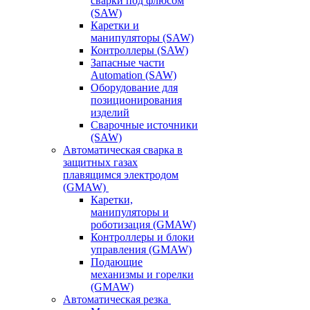
сварки под флюсом
(SAW)
Каретки и
манипуляторы (SAW)
Контроллеры (SAW)
Запасные части
Automation (SAW)
Оборудование для
позиционирования
изделий
Сварочные источники
(SAW)
Автоматическая сварка в
защитных газах
плавящимся электродом
(GMAW)
Каретки,
манипуляторы и
роботизация (GMAW)
Контроллеры и блоки
управления (GMAW)
Подающие
механизмы и горелки
(GMAW)
Автоматическая резка