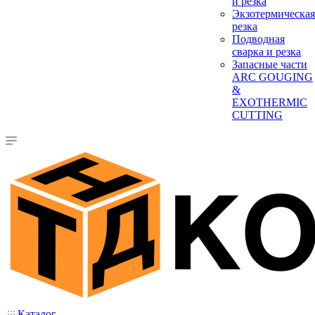
и резка
Экзотермическая
резка
Подводная
сварка и резка
Запасные части
ARC GOUGING
&
EXOTHERMIC
CUTTING
Каталог