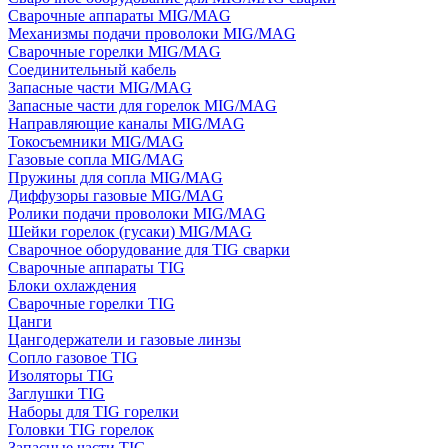
Сварочные аппараты MIG/MAG
Механизмы подачи проволоки MIG/MAG
Сварочные горелки MIG/MAG
Соединительный кабель
Запасные части MIG/MAG
Запасные части для горелок MIG/MAG
Направляющие каналы MIG/MAG
Токосъемники MIG/MAG
Газовые сопла MIG/MAG
Пружины для сопла MIG/MAG
Диффузоры газовые MIG/MAG
Ролики подачи проволоки MIG/MAG
Шейки горелок (гусаки) MIG/MAG
Сварочное оборудование для TIG сварки
Сварочные аппараты TIG
Блоки охлаждения
Сварочные горелки TIG
Цанги
Цангодержатели и газовые линзы
Сопло газовое TIG
Изоляторы TIG
Заглушки TIG
Наборы для TIG горелки
Головки TIG горелок
Запасные части TIG