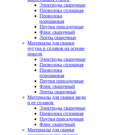
Электроды сварочные
Проволока сплошная
Проволока
порошковая
Прутки присадочные
Флюс сварочный
Ленты сварочные
Материалы для сварки
чугуна и сплавов на основе
никеля
Электроды сварочные
Проволока сплошная
Проволока
порошковая
Прутки присадочные
Флюс сварочный
Ленты сварочные
Материалы для сварки меди
и ее сплавов
Электроды сварочные
Проволока сплошная
Прутки присадочные
Флюс сварочный
Материалы для сварки