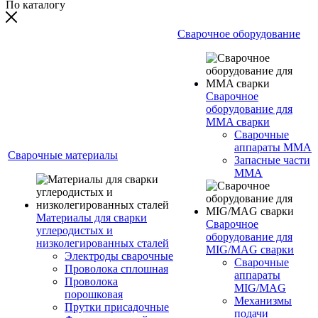
По каталогу
Сварочное оборудование
Сварочное
оборудование для
MMA сварки
Сварочные
аппараты MMA
Сварочные материалы
Запасные части
MMA
Материалы для сварки
Сварочное
углеродистых и
оборудование для
низколегированных сталей
MIG/MAG сварки
Электроды сварочные
Сварочные
Проволока сплошная
аппараты
Проволока
MIG/MAG
порошковая
Механизмы
Прутки присадочные
подачи