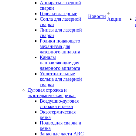
Аппараты лазерной
сварки
Горелки лазерные
Новости
Сопла для лазерной
Акции
сварки
Линзы для лазерной
сварки
Ролики подающего
механизма для
лазерного аппарата
Каналы
направляющие для
лазерного аппарата
Уплотнительные
кольца для лазерной
сварки
Дуговая строжка и
экзотермическая резка
Воздушно-дуговая
строжка и резка
Экзотермическая
резка
Подводная сварка и
резка
Запасные части ARC