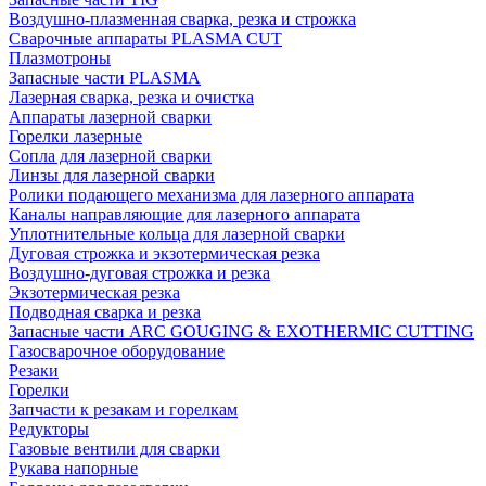
Воздушно-плазменная сварка, резка и строжка
Сварочные аппараты PLASMA CUT
Плазмотроны
Запасные части PLASMA
Лазерная сварка, резка и очистка
Аппараты лазерной сварки
Горелки лазерные
Сопла для лазерной сварки
Линзы для лазерной сварки
Ролики подающего механизма для лазерного аппарата
Каналы направляющие для лазерного аппарата
Уплотнительные кольца для лазерной сварки
Дуговая строжка и экзотермическая резка
Воздушно-дуговая строжка и резка
Экзотермическая резка
Подводная сварка и резка
Запасные части ARC GOUGING & EXOTHERMIC CUTTING
Газосварочное оборудование
Резаки
Горелки
Запчасти к резакам и горелкам
Редукторы
Газовые вентили для сварки
Рукава напорные