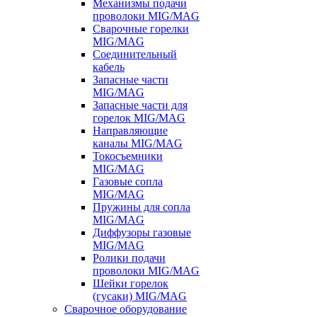
Механизмы подачи
проволоки MIG/MAG
Сварочные горелки
MIG/MAG
Соединительный
кабель
Запасные части
MIG/MAG
Запасные части для
горелок MIG/MAG
Направляющие
каналы MIG/MAG
Токосъемники
MIG/MAG
Газовые сопла
MIG/MAG
Пружины для сопла
MIG/MAG
Диффузоры газовые
MIG/MAG
Ролики подачи
проволоки MIG/MAG
Шейки горелок
(гусаки) MIG/MAG
Сварочное оборудование