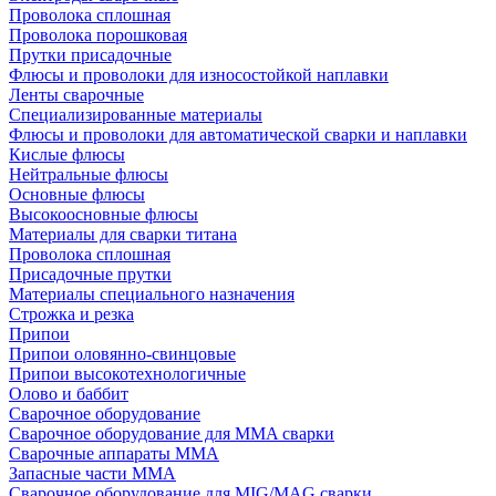
Проволока сплошная
Проволока порошковая
Прутки присадочные
Флюсы и проволоки для износостойкой наплавки
Ленты сварочные
Специализированные материалы
Флюсы и проволоки для автоматической сварки и наплавки
Кислые флюсы
Нейтральные флюсы
Основные флюсы
Высокоосновные флюсы
Материалы для сварки титана
Проволока сплошная
Присадочные прутки
Материалы специального назначения
Строжка и резка
Припои
Припои оловянно-свинцовые
Припои высокотехнологичные
Олово и баббит
Сварочное оборудование
Сварочное оборудование для MMA сварки
Сварочные аппараты MMA
Запасные части MMA
Сварочное оборудование для MIG/MAG сварки