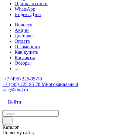
Одноклассники
WhatsApp
Яндекс.Дзен
Новости
Акции
Доставка
Оплата
О компании
Как купить
Контакты
Обзоры
...
+7 (495) 225-95-78
+7 (495) 225-95-78
Многоканальный
sale@ktnd.ru
Войти
Каталог
По всему сайту