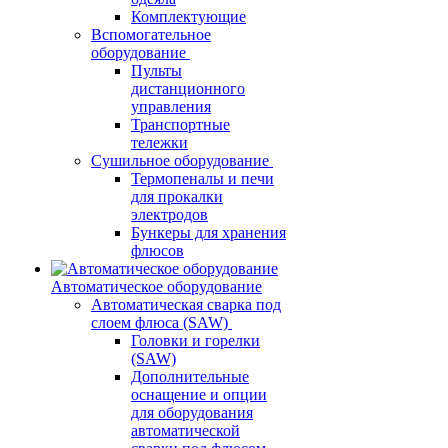
Комплектующие
Вспомогательное
оборудование
Пульты
дистанционного
управления
Транспортные
тележки
Сушильное оборудование
Термопеналы и печи
для прокалки
электродов
Бункеры для хранения
флюсов
Автоматическое оборудование
Автоматическая сварка под
слоем флюса (SAW)
Головки и горелки
(SAW)
Дополнительные
оснащение и опции
для оборудования
автоматической