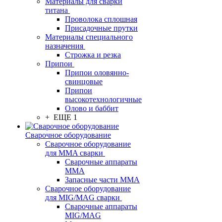
Материалы для сварки
титана
Проволока сплошная
Присадочные прутки
Материалы специального
назначения
Строжка и резка
Припои
Припои оловянно-
свинцовые
Припои
высокотехнологичные
Олово и баббит
+ ЕЩЕ 1
Сварочное оборудование
Сварочное оборудование
для MMA сварки
Сварочные аппараты
MMA
Запасные части MMA
Сварочное оборудование
для MIG/MAG сварки
Сварочные аппараты
MIG/MAG