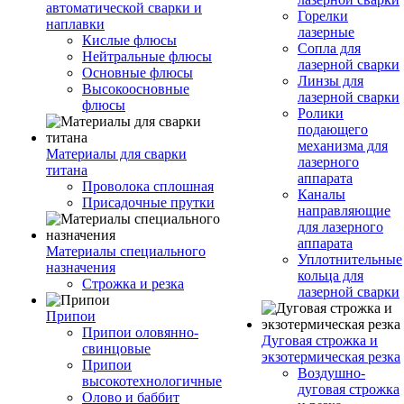
автоматической сварки и
Горелки
наплавки
лазерные
Кислые флюсы
Сопла для
Нейтральные флюсы
лазерной сварки
Основные флюсы
Линзы для
Высокоосновные
лазерной сварки
флюсы
Ролики
подающего
механизма для
Материалы для сварки
лазерного
титана
аппарата
Проволока сплошная
Каналы
Присадочные прутки
направляющие
для лазерного
аппарата
Материалы специального
Уплотнительные
назначения
кольца для
Строжка и резка
лазерной сварки
Припои
Припои оловянно-
Дуговая строжка и
свинцовые
экзотермическая резка
Припои
Воздушно-
высокотехнологичные
дуговая строжка
Олово и баббит