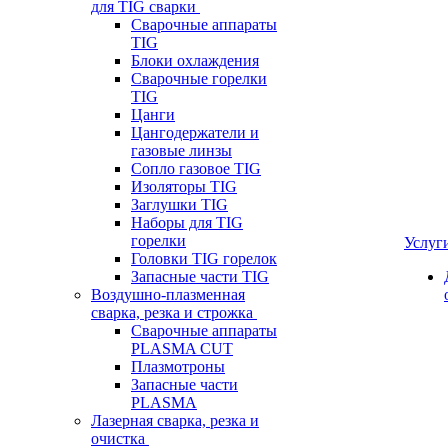
для TIG сварки
Сварочные аппараты
TIG
Блоки охлаждения
Сварочные горелки
TIG
Цанги
Цангодержатели и
газовые линзы
Сопло газовое TIG
Изоляторы TIG
Заглушки TIG
Наборы для TIG
горелки
Услуг
Головки TIG горелок
Запасные части TIG
Воздушно-плазменная
сварка, резка и строжка
Сварочные аппараты
PLASMA CUT
Плазмотроны
Запасные части
PLASMA
Лазерная сварка, резка и
очистка