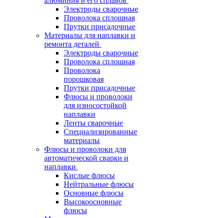
алюминия и его сплавов
Электроды сварочные
Проволока сплошная
Прутки присадочные
Материалы для наплавки и
ремонта деталей
Электроды сварочные
Проволока сплошная
Проволока
порошковая
Прутки присадочные
Флюсы и проволоки
для износостойкой
наплавки
Ленты сварочные
Специализированные
материалы
Флюсы и проволоки для
автоматической сварки и
наплавки
Кислые флюсы
Нейтральные флюсы
Основные флюсы
Высокоосновные
флюсы