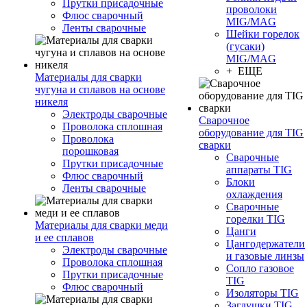
Прутки присадочные
проволоки
Флюс сварочный
MIG/MAG
Ленты сварочные
Шейки горелок
(гусаки)
MIG/MAG
+ ЕЩЕ
Материалы для сварки
чугуна и сплавов на основе
никеля
Электроды сварочные
Сварочное
Проволока сплошная
оборудование для TIG
Проволока
сварки
порошковая
Сварочные
Прутки присадочные
аппараты TIG
Флюс сварочный
Блоки
Ленты сварочные
охлаждения
Сварочные
горелки TIG
Материалы для сварки меди
Цанги
и ее сплавов
Цангодержатели
Электроды сварочные
и газовые линзы
Проволока сплошная
Сопло газовое
Прутки присадочные
TIG
Флюс сварочный
Изоляторы TIG
Заглушки TIG