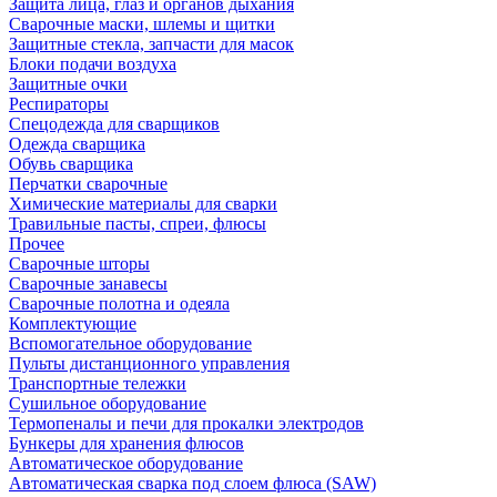
Защита лица, глаз и органов дыхания
Сварочные маски, шлемы и щитки
Защитные стекла, запчасти для масок
Блоки подачи воздуха
Защитные очки
Респираторы
Спецодежда для сварщиков
Одежда сварщика
Обувь сварщика
Перчатки сварочные
Химические материалы для сварки
Травильные пасты, спреи, флюсы
Прочее
Сварочные шторы
Сварочные занавесы
Сварочные полотна и одеяла
Комплектующие
Вспомогательное оборудование
Пульты дистанционного управления
Транспортные тележки
Сушильное оборудование
Термопеналы и печи для прокалки электродов
Бункеры для хранения флюсов
Автоматическое оборудование
Автоматическая сварка под слоем флюса (SAW)