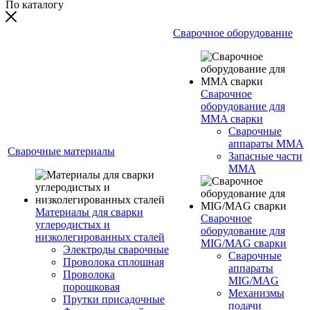
По каталогу
Сварочное оборудование
Сварочное
оборудование для
MMA сварки
Сварочные
аппараты MMA
Сварочные материалы
Запасные части
MMA
Материалы для сварки
Сварочное
углеродистых и
оборудование для
низколегированных сталей
MIG/MAG сварки
Электроды сварочные
Сварочные
Проволока сплошная
аппараты
Проволока
MIG/MAG
порошковая
Механизмы
Прутки присадочные
подачи