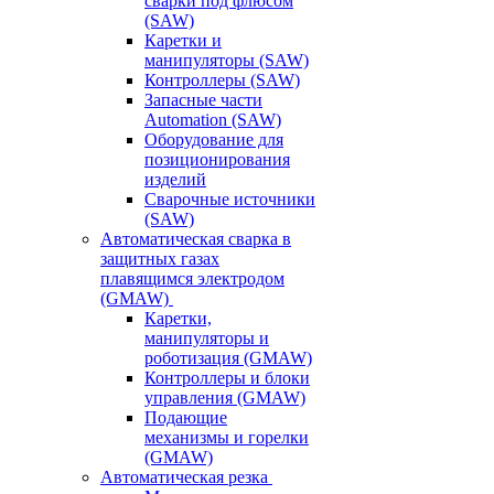
сварки под флюсом
(SAW)
Каретки и
манипуляторы (SAW)
Контроллеры (SAW)
Запасные части
Automation (SAW)
Оборудование для
позиционирования
изделий
Сварочные источники
(SAW)
Автоматическая сварка в
защитных газах
плавящимся электродом
(GMAW)
Каретки,
манипуляторы и
роботизация (GMAW)
Контроллеры и блоки
управления (GMAW)
Подающие
механизмы и горелки
(GMAW)
Автоматическая резка