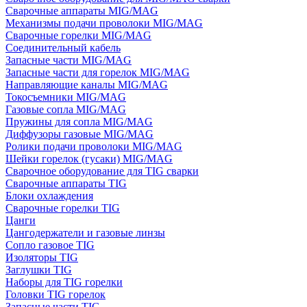
Сварочные аппараты MIG/MAG
Механизмы подачи проволоки MIG/MAG
Сварочные горелки MIG/MAG
Соединительный кабель
Запасные части MIG/MAG
Запасные части для горелок MIG/MAG
Направляющие каналы MIG/MAG
Токосъемники MIG/MAG
Газовые сопла MIG/MAG
Пружины для сопла MIG/MAG
Диффузоры газовые MIG/MAG
Ролики подачи проволоки MIG/MAG
Шейки горелок (гусаки) MIG/MAG
Сварочное оборудование для TIG сварки
Сварочные аппараты TIG
Блоки охлаждения
Сварочные горелки TIG
Цанги
Цангодержатели и газовые линзы
Сопло газовое TIG
Изоляторы TIG
Заглушки TIG
Наборы для TIG горелки
Головки TIG горелок
Запасные части TIG