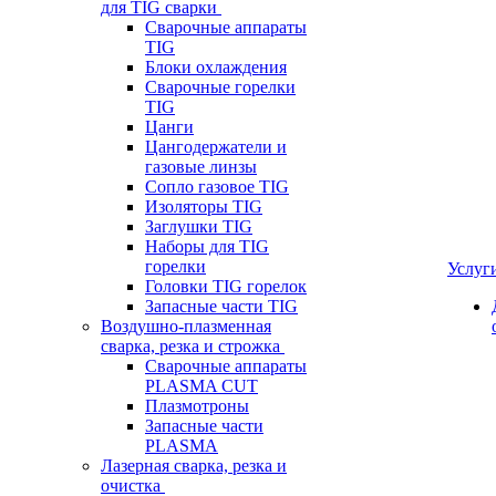
для TIG сварки
Сварочные аппараты
TIG
Блоки охлаждения
Сварочные горелки
TIG
Цанги
Цангодержатели и
газовые линзы
Сопло газовое TIG
Изоляторы TIG
Заглушки TIG
Наборы для TIG
горелки
Услуг
Головки TIG горелок
Запасные части TIG
Воздушно-плазменная
сварка, резка и строжка
Сварочные аппараты
PLASMA CUT
Плазмотроны
Запасные части
PLASMA
Лазерная сварка, резка и
очистка