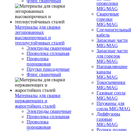
Флюс сварочный
проволоки
MIG/MAG
Сварочные
горелки
MIG/MAG
Материалы для сварки
Соединительны
легированных
кабель
высокопрочных и
Запасные части
теплоустойчивых сталей
MIG/MAG
Электроды сварочные
Запасные части
Проволока сплошная
для горелок
Проволока
MIG/MAG
порошковая
Направляющие
Прутки присадочные
каналы
Флюс сварочный
MIG/MAG
Токосъемники
MIG/MAG
Газовые сопла
Материалы для сварки
MIG/MAG
нержавеющих и
Пружины для
жаростойких сталей
сопла MIG/MAG
Электроды сварочные
Диффузоры
Проволока сплошная
газовые
Проволока
MIG/MAG
порошковая
Ролики подачи