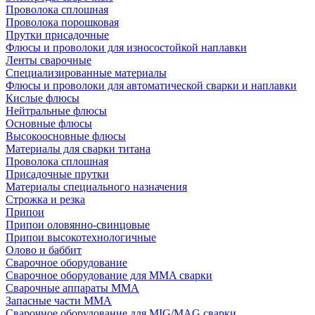
Проволока сплошная
Проволока порошковая
Прутки присадочные
Флюсы и проволоки для износостойкой наплавки
Ленты сварочные
Специализированные материалы
Флюсы и проволоки для автоматической сварки и наплавки
Кислые флюсы
Нейтральные флюсы
Основные флюсы
Высокоосновные флюсы
Материалы для сварки титана
Проволока сплошная
Присадочные прутки
Материалы специального назначения
Строжка и резка
Припои
Припои оловянно-свинцовые
Припои высокотехнологичные
Олово и баббит
Сварочное оборудование
Сварочное оборудование для MMA сварки
Сварочные аппараты MMA
Запасные части MMA
Сварочное оборудование для MIG/MAG сварки