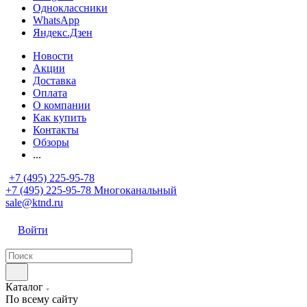
Одноклассники
WhatsApp
Яндекс.Дзен
Новости
Акции
Доставка
Оплата
О компании
Как купить
Контакты
Обзоры
...
+7 (495) 225-95-78
+7 (495) 225-95-78
Многоканальный
sale@ktnd.ru
Войти
Каталог
По всему сайту