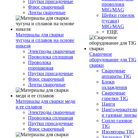
Прутки присадочные
проволоки
Флюс сварочный
MIG/MAG
Ленты сварочные
Шейки горелок
(гусаки)
MIG/MAG
+ ЕЩЕ
Материалы для сварки
чугуна и сплавов на основе
никеля
Электроды сварочные
Сварочное
Проволока сплошная
оборудование для TIG
Проволока
сварки
порошковая
Сварочные
Прутки присадочные
аппараты TIG
Флюс сварочный
Блоки
Ленты сварочные
охлаждения
Сварочные
горелки TIG
Материалы для сварки меди
Цанги
и ее сплавов
Цангодержатели
Электроды сварочные
и газовые линзы
Проволока сплошная
Сопло газовое
Прутки присадочные
TIG
Флюс сварочный
Изоляторы TIG
Заглушки TIG