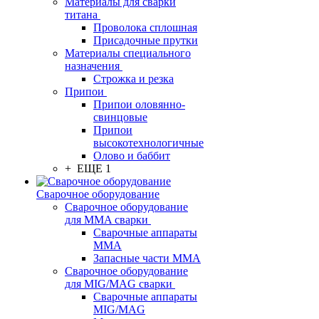
Материалы для сварки
титана
Проволока сплошная
Присадочные прутки
Материалы специального
назначения
Строжка и резка
Припои
Припои оловянно-
свинцовые
Припои
высокотехнологичные
Олово и баббит
+ ЕЩЕ 1
Сварочное оборудование
Сварочное оборудование
для MMA сварки
Сварочные аппараты
MMA
Запасные части MMA
Сварочное оборудование
для MIG/MAG сварки
Сварочные аппараты
MIG/MAG