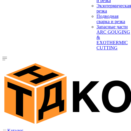
и резка
Экзотермическая
резка
Подводная
сварка и резка
Запасные части
ARC GOUGING
&
EXOTHERMIC
CUTTING
Каталог