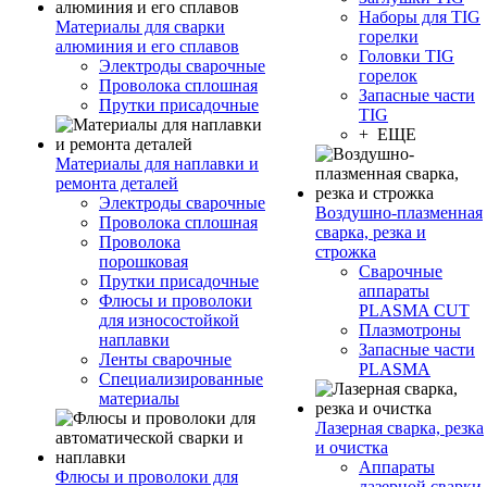
Наборы для TIG
Материалы для сварки
горелки
алюминия и его сплавов
Головки TIG
Электроды сварочные
горелок
Проволока сплошная
Запасные части
Прутки присадочные
TIG
+ ЕЩЕ
Материалы для наплавки и
ремонта деталей
Электроды сварочные
Воздушно-плазменная
Проволока сплошная
сварка, резка и
Проволока
строжка
порошковая
Сварочные
Прутки присадочные
аппараты
Флюсы и проволоки
PLASMA CUT
для износостойкой
Плазмотроны
наплавки
Запасные части
Ленты сварочные
PLASMA
Специализированные
материалы
Лазерная сварка, резка
и очистка
Аппараты
Флюсы и проволоки для
лазерной сварки