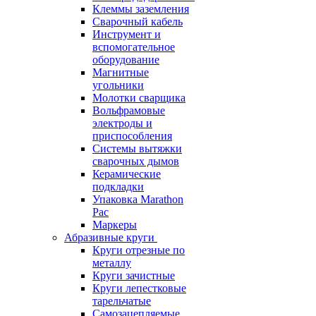
Клеммы заземления
Сварочный кабель
Инструмент и
вспомогательное
оборудование
Магнитные
угольники
Молотки сварщика
Вольфрамовые
электроды и
приспособления
Системы вытяжки
сварочных дымов
Керамические
подкладки
Упаковка Marathon
Pac
Маркеры
Абразивные круги
Круги отрезные по
металлу
Круги зачистные
Круги лепестковые
тарельчатые
Самозацепляемые