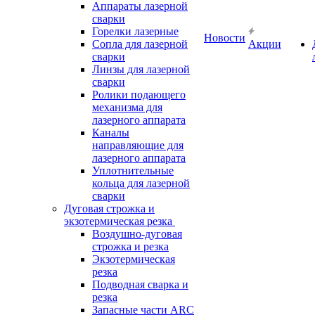
Аппараты лазерной
сварки
Горелки лазерные
Новости
Сопла для лазерной
Акции
сварки
Линзы для лазерной
сварки
Ролики подающего
механизма для
лазерного аппарата
Каналы
направляющие для
лазерного аппарата
Уплотнительные
кольца для лазерной
сварки
Дуговая строжка и
экзотермическая резка
Воздушно-дуговая
строжка и резка
Экзотермическая
резка
Подводная сварка и
резка
Запасные части ARC