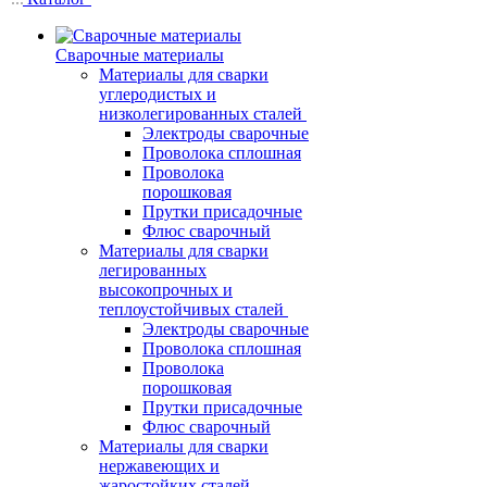
Сварочные материалы
Материалы для сварки
углеродистых и
низколегированных сталей
Электроды сварочные
Проволока сплошная
Проволока
порошковая
Прутки присадочные
Флюс сварочный
Материалы для сварки
легированных
высокопрочных и
теплоустойчивых сталей
Электроды сварочные
Проволока сплошная
Проволока
порошковая
Прутки присадочные
Флюс сварочный
Материалы для сварки
нержавеющих и
жаростойких сталей