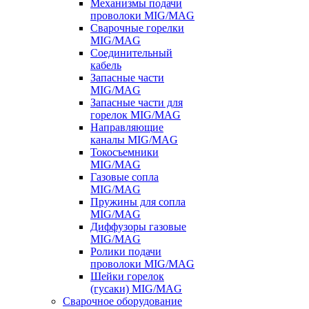
Механизмы подачи
проволоки MIG/MAG
Сварочные горелки
MIG/MAG
Соединительный
кабель
Запасные части
MIG/MAG
Запасные части для
горелок MIG/MAG
Направляющие
каналы MIG/MAG
Токосъемники
MIG/MAG
Газовые сопла
MIG/MAG
Пружины для сопла
MIG/MAG
Диффузоры газовые
MIG/MAG
Ролики подачи
проволоки MIG/MAG
Шейки горелок
(гусаки) MIG/MAG
Сварочное оборудование