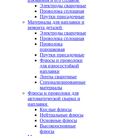
алюминия и его сплавов
Электроды сварочные
Проволока сплошная
Прутки присадочные
Материалы для наплавки и
ремонта деталей
Электроды сварочные
Проволока сплошная
Проволока
порошковая
Прутки присадочные
Флюсы и проволоки
для износостойкой
наплавки
Ленты сварочные
Специализированные
материалы
Флюсы и проволоки для
автоматической сварки и
наплавки
Кислые флюсы
Нейтральные флюсы
Основные флюсы
Высокоосновные
флюсы