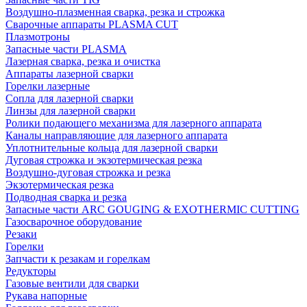
Воздушно-плазменная сварка, резка и строжка
Сварочные аппараты PLASMA CUT
Плазмотроны
Запасные части PLASMA
Лазерная сварка, резка и очистка
Аппараты лазерной сварки
Горелки лазерные
Сопла для лазерной сварки
Линзы для лазерной сварки
Ролики подающего механизма для лазерного аппарата
Каналы направляющие для лазерного аппарата
Уплотнительные кольца для лазерной сварки
Дуговая строжка и экзотермическая резка
Воздушно-дуговая строжка и резка
Экзотермическая резка
Подводная сварка и резка
Запасные части ARC GOUGING & EXOTHERMIC CUTTING
Газосварочное оборудование
Резаки
Горелки
Запчасти к резакам и горелкам
Редукторы
Газовые вентили для сварки
Рукава напорные