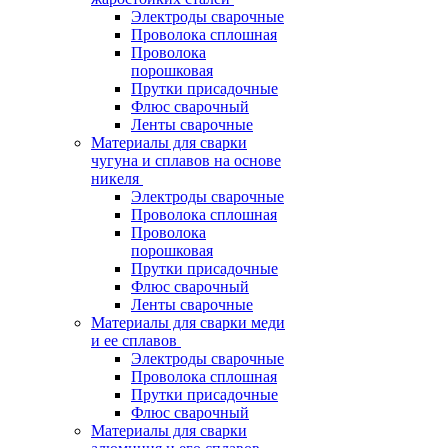
Электроды сварочные
Проволока сплошная
Проволока
порошковая
Прутки присадочные
Флюс сварочный
Ленты сварочные
Материалы для сварки
чугуна и сплавов на основе
никеля
Электроды сварочные
Проволока сплошная
Проволока
порошковая
Прутки присадочные
Флюс сварочный
Ленты сварочные
Материалы для сварки меди
и ее сплавов
Электроды сварочные
Проволока сплошная
Прутки присадочные
Флюс сварочный
Материалы для сварки