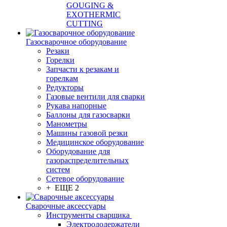
GOUGING &
EXOTHERMIC
CUTTING
Газосварочное оборудование
Резаки
Горелки
Запчасти к резакам и
горелкам
Редукторы
Газовые вентили для сварки
Рукава напорные
Баллоны для газосварки
Манометры
Машины газовой резки
Медицинское оборудование
Оборудование для
газораспределительных
систем
Сетевое оборудование
+ ЕЩЕ 2
Сварочные аксессуары
Инструменты сварщика
Электрододержатели