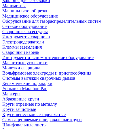
Баллоны для газосварки
Манометры
Машины газовой резки
Медицинское оборудование
Оборудование для газораспределительных систем
Сетевое оборудование
Сварочные аксессуары
Инструменты сварщика
Электрододержатели
Клеммы заземления
Сварочный кабель
Инструмент и вспомогательное оборудование
Магнитные угольники
Молотки сварщика
Вольфрамовые электроды и приспособления
Системы вытяжки сварочных дымов
Керамические подкладки
Упаковка Marathon Pac
Маркеры
Абразивные круги
Круги отрезные по металлу
Круги зачистные
Круги лепестковые тарельчатые
Самозацепляемые шлифовальные круги
Шлифовальные листы