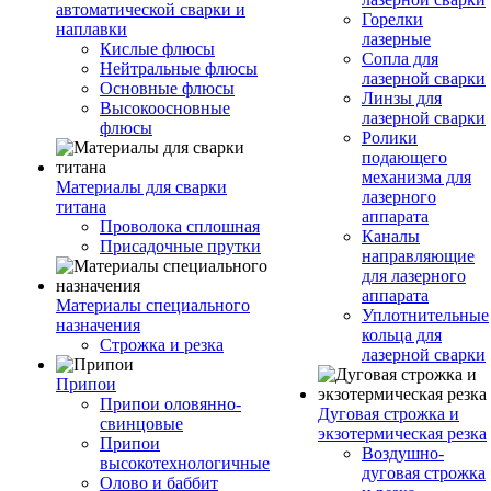
автоматической сварки и
Горелки
наплавки
лазерные
Кислые флюсы
Сопла для
Нейтральные флюсы
лазерной сварки
Основные флюсы
Линзы для
Высокоосновные
лазерной сварки
флюсы
Ролики
подающего
механизма для
Материалы для сварки
лазерного
титана
аппарата
Проволока сплошная
Каналы
Присадочные прутки
направляющие
для лазерного
аппарата
Материалы специального
Уплотнительные
назначения
кольца для
Строжка и резка
лазерной сварки
Припои
Припои оловянно-
Дуговая строжка и
свинцовые
экзотермическая резка
Припои
Воздушно-
высокотехнологичные
дуговая строжка
Олово и баббит