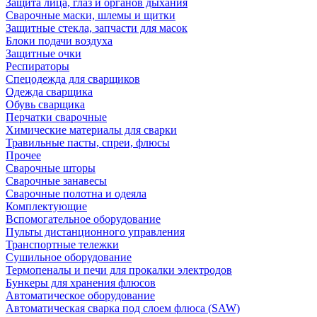
Защита лица, глаз и органов дыхания
Сварочные маски, шлемы и щитки
Защитные стекла, запчасти для масок
Блоки подачи воздуха
Защитные очки
Респираторы
Спецодежда для сварщиков
Одежда сварщика
Обувь сварщика
Перчатки сварочные
Химические материалы для сварки
Травильные пасты, спреи, флюсы
Прочее
Сварочные шторы
Сварочные занавесы
Сварочные полотна и одеяла
Комплектующие
Вспомогательное оборудование
Пульты дистанционного управления
Транспортные тележки
Сушильное оборудование
Термопеналы и печи для прокалки электродов
Бункеры для хранения флюсов
Автоматическое оборудование
Автоматическая сварка под слоем флюса (SAW)