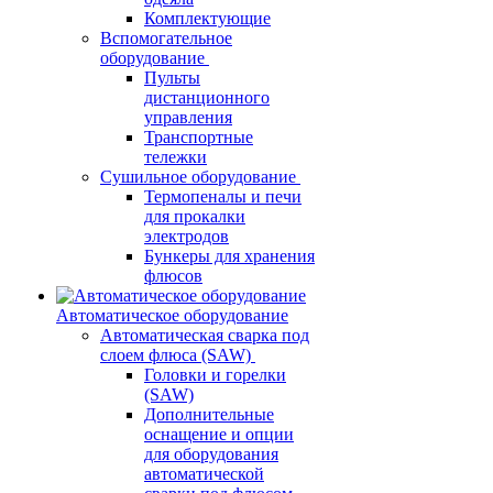
Комплектующие
Вспомогательное
оборудование
Пульты
дистанционного
управления
Транспортные
тележки
Сушильное оборудование
Термопеналы и печи
для прокалки
электродов
Бункеры для хранения
флюсов
Автоматическое оборудование
Автоматическая сварка под
слоем флюса (SAW)
Головки и горелки
(SAW)
Дополнительные
оснащение и опции
для оборудования
автоматической