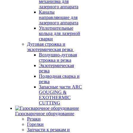
механизма для
лазерного аппарата
Каналы
направляющие для
лазерного аппарата
Уплотнительные
кольца для лазерной
сварки
Дуговая строжка и
экзотермическая резка
Воздушно-дуговая
строжка и резка
Экзотермическая
резка
Подводная сварка и
резка
Запасные части ARC
GOUGING &
EXOTHERMIC
CUTTING
Газосварочное оборудование
Резаки
Горелки
Запчасти к резакам и