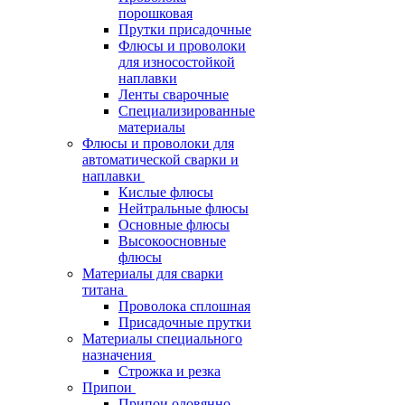
порошковая
Прутки присадочные
Флюсы и проволоки
для износостойкой
наплавки
Ленты сварочные
Специализированные
материалы
Флюсы и проволоки для
автоматической сварки и
наплавки
Кислые флюсы
Нейтральные флюсы
Основные флюсы
Высокоосновные
флюсы
Материалы для сварки
титана
Проволока сплошная
Присадочные прутки
Материалы специального
назначения
Строжка и резка
Припои
Припои оловянно-