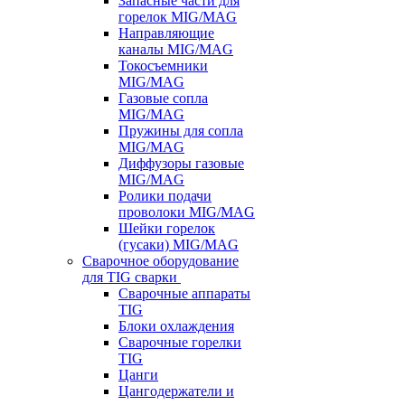
Запасные части для
горелок MIG/MAG
Направляющие
каналы MIG/MAG
Токосъемники
MIG/MAG
Газовые сопла
MIG/MAG
Пружины для сопла
MIG/MAG
Диффузоры газовые
MIG/MAG
Ролики подачи
проволоки MIG/MAG
Шейки горелок
(гусаки) MIG/MAG
Сварочное оборудование
для TIG сварки
Сварочные аппараты
TIG
Блоки охлаждения
Сварочные горелки
TIG
Цанги
Цангодержатели и