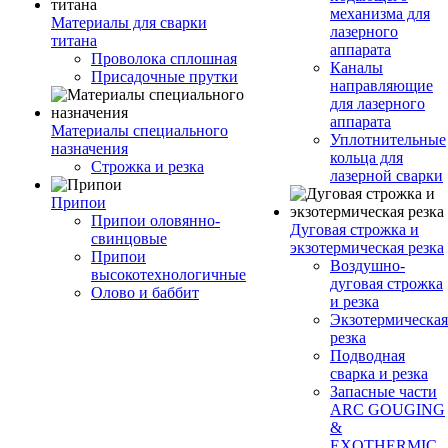
механизма для
Материалы для сварки
лазерного
титана
аппарата
Проволока сплошная
Каналы
Присадочные прутки
направляющие
для лазерного
аппарата
Материалы специального
Уплотнительные
назначения
кольца для
Строжка и резка
лазерной сварки
Припои
Припои оловянно-
Дуговая строжка и
свинцовые
экзотермическая резка
Припои
Воздушно-
высокотехнологичные
дуговая строжка
Олово и баббит
и резка
Экзотермическая
резка
Подводная
сварка и резка
Запасные части
ARC GOUGING
&
EXOTHERMIC