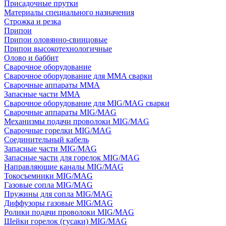
Присадочные прутки
Материалы специального назначения
Строжка и резка
Припои
Припои оловянно-свинцовые
Припои высокотехнологичные
Олово и баббит
Сварочное оборудование
Сварочное оборудование для MMA сварки
Сварочные аппараты MMA
Запасные части MMA
Сварочное оборудование для MIG/MAG сварки
Сварочные аппараты MIG/MAG
Механизмы подачи проволоки MIG/MAG
Сварочные горелки MIG/MAG
Соединительный кабель
Запасные части MIG/MAG
Запасные части для горелок MIG/MAG
Направляющие каналы MIG/MAG
Токосъемники MIG/MAG
Газовые сопла MIG/MAG
Пружины для сопла MIG/MAG
Диффузоры газовые MIG/MAG
Ролики подачи проволоки MIG/MAG
Шейки горелок (гусаки) MIG/MAG