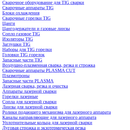
Сварочное оборудование для TIG сварки
Сварочные аппараты TIG
Блоки охлаждения
Сварочные горелки TIG
Цанги
Цангодержатели и газовые линзы
Сопло газовое TIG
Изоляторы TIG
Заглушки TIG
Наборы для TIG горелки
Головки TIG горелок
Запасные части TIG
Воздушно-плазменная сварка, резка и строжка
Сварочные аппараты PLASMA CUT
Плазмотроны
Запасные части PLASMA
Лазерная сварка, резка и очистка
Аппараты лазерной сварки
Горелки лазерные
Сопла для лазерной сварки
Линзы для лазерной сварки
Ролики подающего механизма для лазерного аппарата
Каналы направляющие для лазерного аппарата
Уплотнительные кольца для лазерной сварки
Дуговая строжка и экзотермическая резка