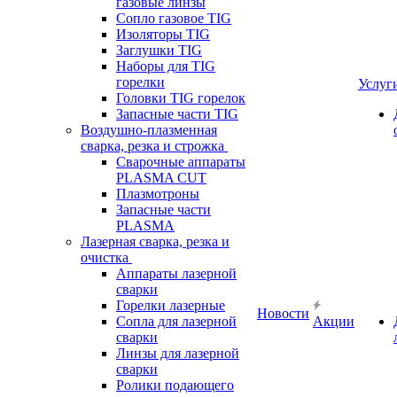
газовые линзы
Сопло газовое TIG
Изоляторы TIG
Заглушки TIG
Наборы для TIG
горелки
Услуг
Головки TIG горелок
Запасные части TIG
Воздушно-плазменная
сварка, резка и строжка
Сварочные аппараты
PLASMA CUT
Плазмотроны
Запасные части
PLASMA
Лазерная сварка, резка и
очистка
Аппараты лазерной
сварки
Горелки лазерные
Новости
Сопла для лазерной
Акции
сварки
Линзы для лазерной
сварки
Ролики подающего