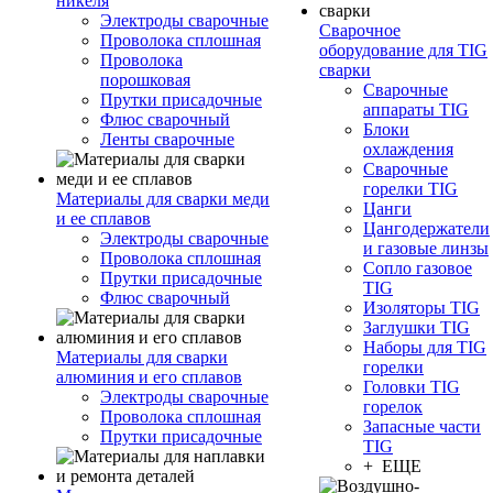
никеля
Электроды сварочные
Сварочное
Проволока сплошная
оборудование для TIG
Проволока
сварки
порошковая
Сварочные
Прутки присадочные
аппараты TIG
Флюс сварочный
Блоки
Ленты сварочные
охлаждения
Сварочные
горелки TIG
Материалы для сварки меди
Цанги
и ее сплавов
Цангодержатели
Электроды сварочные
и газовые линзы
Проволока сплошная
Сопло газовое
Прутки присадочные
TIG
Флюс сварочный
Изоляторы TIG
Заглушки TIG
Наборы для TIG
Материалы для сварки
горелки
алюминия и его сплавов
Головки TIG
Электроды сварочные
горелок
Проволока сплошная
Запасные части
Прутки присадочные
TIG
+ ЕЩЕ