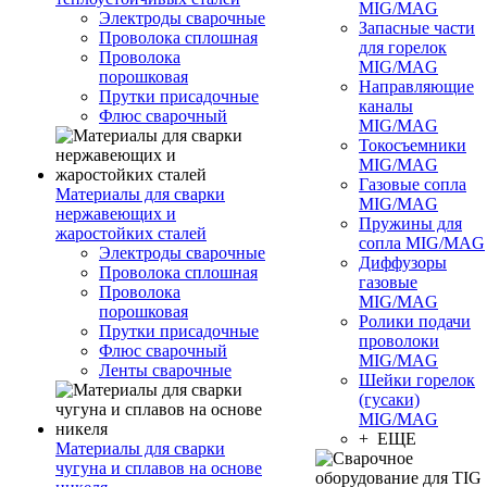
MIG/MAG
Электроды сварочные
Запасные части
Проволока сплошная
для горелок
Проволока
MIG/MAG
порошковая
Направляющие
Прутки присадочные
каналы
Флюс сварочный
MIG/MAG
Токосъемники
MIG/MAG
Газовые сопла
Материалы для сварки
MIG/MAG
нержавеющих и
Пружины для
жаростойких сталей
сопла MIG/MAG
Электроды сварочные
Диффузоры
Проволока сплошная
газовые
Проволока
MIG/MAG
порошковая
Ролики подачи
Прутки присадочные
проволоки
Флюс сварочный
MIG/MAG
Ленты сварочные
Шейки горелок
(гусаки)
MIG/MAG
+ ЕЩЕ
Материалы для сварки
чугуна и сплавов на основе