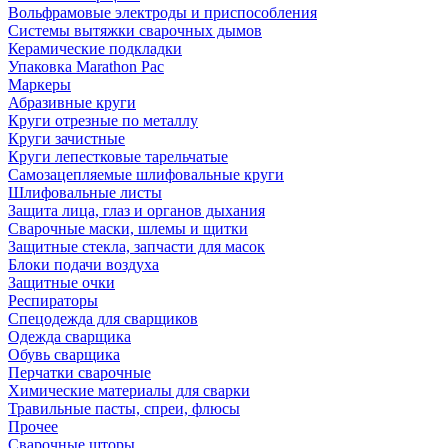
Вольфрамовые электроды и приспособления
Системы вытяжки сварочных дымов
Керамические подкладки
Упаковка Marathon Pac
Маркеры
Абразивные круги
Круги отрезные по металлу
Круги зачистные
Круги лепестковые тарельчатые
Самозацепляемые шлифовальные круги
Шлифовальные листы
Защита лица, глаз и органов дыхания
Сварочные маски, шлемы и щитки
Защитные стекла, запчасти для масок
Блоки подачи воздуха
Защитные очки
Респираторы
Спецодежда для сварщиков
Одежда сварщика
Обувь сварщика
Перчатки сварочные
Химические материалы для сварки
Травильные пасты, спреи, флюсы
Прочее
Сварочные шторы