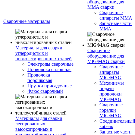
оборудование для
MMA сварки
Сварочные
аппараты MMA
Сварочные материалы
Запасные части
MMA
Материалы для сварки
Сварочное
углеродистых и
оборудование для
низколегированных сталей
MIG/MAG сварки
Электроды сварочные
Сварочные
Проволока сплошная
аппараты
Проволока
MIG/MAG
порошковая
Механизмы
Прутки присадочные
подачи
Флюс сварочный
проволоки
MIG/MAG
Сварочные
горелки
MIG/MAG
Материалы для сварки
Соединительны
легированных
кабель
высокопрочных и
Запасные части
теплоустойчивых сталей