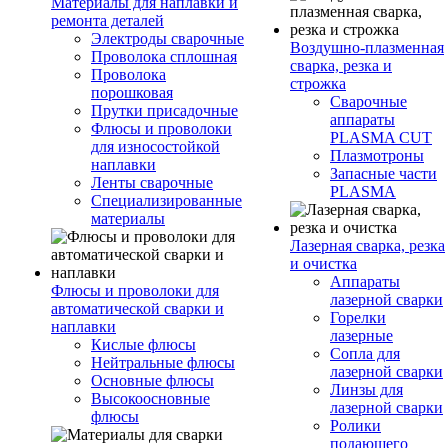
Материалы для наплавки и
ремонта деталей
Электроды сварочные
Воздушно-плазменная
Проволока сплошная
сварка, резка и
Проволока
строжка
порошковая
Сварочные
Прутки присадочные
аппараты
Флюсы и проволоки
PLASMA CUT
для износостойкой
Плазмотроны
наплавки
Запасные части
Ленты сварочные
PLASMA
Специализированные
материалы
Лазерная сварка, резка
и очистка
Аппараты
Флюсы и проволоки для
лазерной сварки
автоматической сварки и
Горелки
наплавки
лазерные
Кислые флюсы
Сопла для
Нейтральные флюсы
лазерной сварки
Основные флюсы
Линзы для
Высокоосновные
лазерной сварки
флюсы
Ролики
подающего