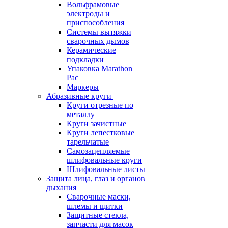
Вольфрамовые
электроды и
приспособления
Системы вытяжки
сварочных дымов
Керамические
подкладки
Упаковка Marathon
Pac
Маркеры
Абразивные круги
Круги отрезные по
металлу
Круги зачистные
Круги лепестковые
тарельчатые
Самозацепляемые
шлифовальные круги
Шлифовальные листы
Защита лица, глаз и органов
дыхания
Сварочные маски,
шлемы и щитки
Защитные стекла,
запчасти для масок