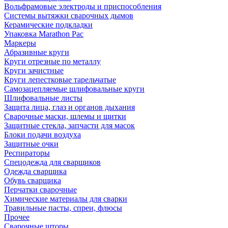
Вольфрамовые электроды и приспособления
Системы вытяжки сварочных дымов
Керамические подкладки
Упаковка Marathon Pac
Маркеры
Абразивные круги
Круги отрезные по металлу
Круги зачистные
Круги лепестковые тарельчатые
Самозацепляемые шлифовальные круги
Шлифовальные листы
Защита лица, глаз и органов дыхания
Сварочные маски, шлемы и щитки
Защитные стекла, запчасти для масок
Блоки подачи воздуха
Защитные очки
Респираторы
Спецодежда для сварщиков
Одежда сварщика
Обувь сварщика
Перчатки сварочные
Химические материалы для сварки
Травильные пасты, спреи, флюсы
Прочее
Сварочные шторы