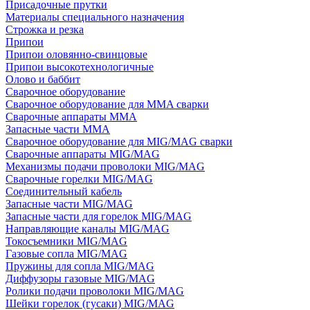
Присадочные прутки
Материалы специального назначения
Строжка и резка
Припои
Припои оловянно-свинцовые
Припои высокотехнологичные
Олово и баббит
Сварочное оборудование
Сварочное оборудование для MMA сварки
Сварочные аппараты MMA
Запасные части MMA
Сварочное оборудование для MIG/MAG сварки
Сварочные аппараты MIG/MAG
Механизмы подачи проволоки MIG/MAG
Сварочные горелки MIG/MAG
Соединительный кабель
Запасные части MIG/MAG
Запасные части для горелок MIG/MAG
Направляющие каналы MIG/MAG
Токосъемники MIG/MAG
Газовые сопла MIG/MAG
Пружины для сопла MIG/MAG
Диффузоры газовые MIG/MAG
Ролики подачи проволоки MIG/MAG
Шейки горелок (гусаки) MIG/MAG