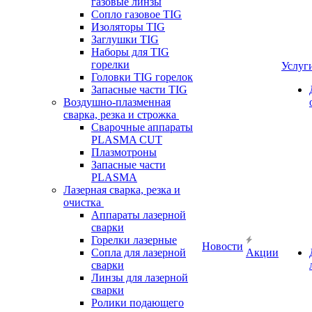
газовые линзы
Сопло газовое TIG
Изоляторы TIG
Заглушки TIG
Наборы для TIG
горелки
Услуг
Головки TIG горелок
Запасные части TIG
Воздушно-плазменная
сварка, резка и строжка
Сварочные аппараты
PLASMA CUT
Плазмотроны
Запасные части
PLASMA
Лазерная сварка, резка и
очистка
Аппараты лазерной
сварки
Горелки лазерные
Новости
Сопла для лазерной
Акции
сварки
Линзы для лазерной
сварки
Ролики подающего