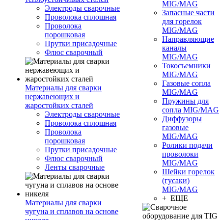
MIG/MAG
Электроды сварочные
Запасные части
Проволока сплошная
для горелок
Проволока
MIG/MAG
порошковая
Направляющие
Прутки присадочные
каналы
Флюс сварочный
MIG/MAG
Токосъемники
MIG/MAG
Газовые сопла
Материалы для сварки
MIG/MAG
нержавеющих и
Пружины для
жаростойких сталей
сопла MIG/MAG
Электроды сварочные
Диффузоры
Проволока сплошная
газовые
Проволока
MIG/MAG
порошковая
Ролики подачи
Прутки присадочные
проволоки
Флюс сварочный
MIG/MAG
Ленты сварочные
Шейки горелок
(гусаки)
MIG/MAG
+ ЕЩЕ
Материалы для сварки
чугуна и сплавов на основе