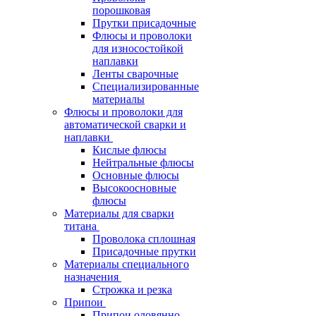
порошковая
Прутки присадочные
Флюсы и проволоки
для износостойкой
наплавки
Ленты сварочные
Специализированные
материалы
Флюсы и проволоки для
автоматической сварки и
наплавки
Кислые флюсы
Нейтральные флюсы
Основные флюсы
Высокоосновные
флюсы
Материалы для сварки
титана
Проволока сплошная
Присадочные прутки
Материалы специального
назначения
Строжка и резка
Припои
Припои оловянно-