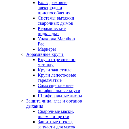
Вольфрамовые
электроды и
приспособления
Системы вытяжки
сварочных дымов
Керамические
подкладки
Упаковка Marathon
Pac
Маркеры
Абразивные круги
Круги отрезные по
металлу
Круги зачистные
Круги лепестковые
тарельчатые
Самозацепляемые
шлифовальные круги
Шлифовальные листы
Защита лица, глаз и органов
дыхания
Сварочные маски,
шлемы и щитки
Защитные стекла,
запчасти для масок