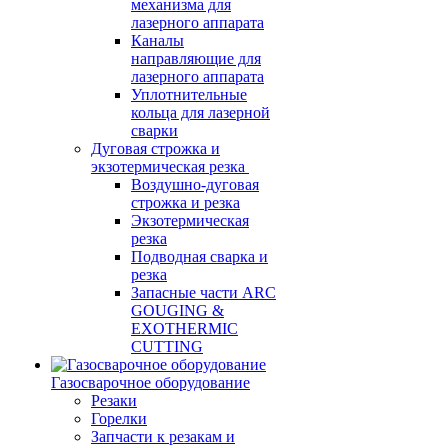
механизма для
лазерного аппарата
Каналы
направляющие для
лазерного аппарата
Уплотнительные
кольца для лазерной
сварки
Дуговая строжка и
экзотермическая резка
Воздушно-дуговая
строжка и резка
Экзотермическая
резка
Подводная сварка и
резка
Запасные части ARC
GOUGING &
EXOTHERMIC
CUTTING
Газосварочное оборудование
Резаки
Горелки
Запчасти к резакам и