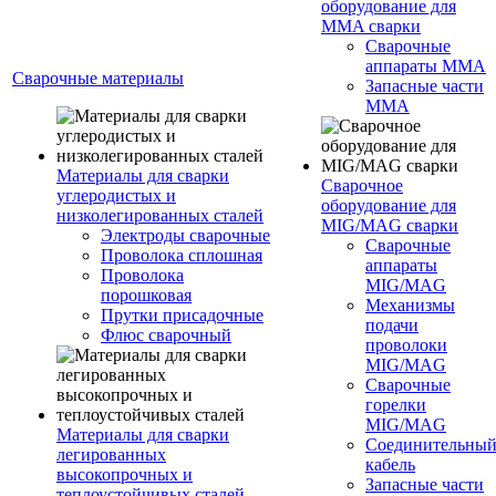
оборудование для
MMA сварки
Сварочные
аппараты MMA
Сварочные материалы
Запасные части
MMA
Материалы для сварки
Сварочное
углеродистых и
оборудование для
низколегированных сталей
MIG/MAG сварки
Электроды сварочные
Сварочные
Проволока сплошная
аппараты
Проволока
MIG/MAG
порошковая
Механизмы
Прутки присадочные
подачи
Флюс сварочный
проволоки
MIG/MAG
Сварочные
горелки
MIG/MAG
Материалы для сварки
Соединительны
легированных
кабель
высокопрочных и
Запасные части
теплоустойчивых сталей