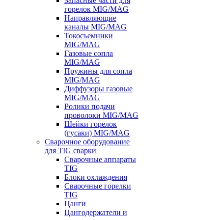
Запасные части для
горелок MIG/MAG
Направляющие
каналы MIG/MAG
Токосъемники
MIG/MAG
Газовые сопла
MIG/MAG
Пружины для сопла
MIG/MAG
Диффузоры газовые
MIG/MAG
Ролики подачи
проволоки MIG/MAG
Шейки горелок
(гусаки) MIG/MAG
Сварочное оборудование
для TIG сварки
Сварочные аппараты
TIG
Блоки охлаждения
Сварочные горелки
TIG
Цанги
Цангодержатели и