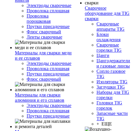
никеля
Электроды сварочные
Сварочное
Проволока сплошная
оборудование для TIG
Проволока
сварки
порошковая
Сварочные
Прутки присадочные
аппараты TIG
Флюс сварочный
Блоки
Ленты сварочные
охлаждения
Сварочные
горелки TIG
Материалы для сварки меди
Цанги
и ее сплавов
Цангодержатели
Электроды сварочные
и газовые линзы
Проволока сплошная
Сопло газовое
Прутки присадочные
TIG
Флюс сварочный
Изоляторы TIG
Заглушки TIG
Наборы для TIG
Материалы для сварки
горелки
алюминия и его сплавов
Головки TIG
Электроды сварочные
горелок
Проволока сплошная
Запасные части
Прутки присадочные
TIG
+ ЕЩЕ