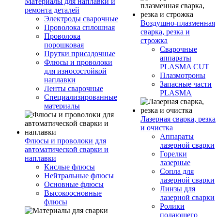
Материалы для наплавки и
ремонта деталей
Электроды сварочные
Воздушно-плазменная
Проволока сплошная
сварка, резка и
Проволока
строжка
порошковая
Сварочные
Прутки присадочные
аппараты
Флюсы и проволоки
PLASMA CUT
для износостойкой
Плазмотроны
наплавки
Запасные части
Ленты сварочные
PLASMA
Специализированные
материалы
Лазерная сварка, резка
и очистка
Аппараты
Флюсы и проволоки для
лазерной сварки
автоматической сварки и
Горелки
наплавки
лазерные
Кислые флюсы
Сопла для
Нейтральные флюсы
лазерной сварки
Основные флюсы
Линзы для
Высокоосновные
лазерной сварки
флюсы
Ролики
подающего