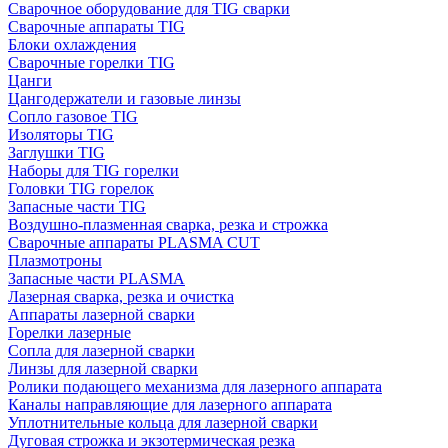
Сварочное оборудование для TIG сварки
Сварочные аппараты TIG
Блоки охлаждения
Сварочные горелки TIG
Цанги
Цангодержатели и газовые линзы
Сопло газовое TIG
Изоляторы TIG
Заглушки TIG
Наборы для TIG горелки
Головки TIG горелок
Запасные части TIG
Воздушно-плазменная сварка, резка и строжка
Сварочные аппараты PLASMA CUT
Плазмотроны
Запасные части PLASMA
Лазерная сварка, резка и очистка
Аппараты лазерной сварки
Горелки лазерные
Сопла для лазерной сварки
Линзы для лазерной сварки
Ролики подающего механизма для лазерного аппарата
Каналы направляющие для лазерного аппарата
Уплотнительные кольца для лазерной сварки
Дуговая строжка и экзотермическая резка