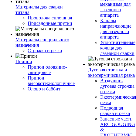
механизма для
Материалы для сварки
лазерного
титана
аппарата
Проволока сплошная
Каналы
Присадочные прутки
направляющие
для лазерного
аппарата
Материалы специального
Уплотнительные
назначения
кольца для
Строжка и резка
лазерной сварки
Припои
Припои оловянно-
Дуговая строжка и
свинцовые
экзотермическая резка
Припои
Воздушно-
высокотехнологичные
дуговая строжка
Олово и баббит
и резка
Экзотермическая
резка
Подводная
сварка и резка
Запасные части
ARC GOUGING
&
EXOTHERMIC