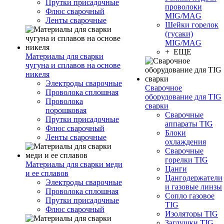
Прутки присадочные
проволоки
Флюс сварочный
MIG/MAG
Ленты сварочные
Шейки горелок
(гусаки)
MIG/MAG
+ ЕЩЕ
Материалы для сварки
чугуна и сплавов на основе
никеля
Электроды сварочные
Сварочное
Проволока сплошная
оборудование для TIG
Проволока
сварки
порошковая
Сварочные
Прутки присадочные
аппараты TIG
Флюс сварочный
Блоки
Ленты сварочные
охлаждения
Сварочные
горелки TIG
Материалы для сварки меди
Цанги
и ее сплавов
Цангодержатели
Электроды сварочные
и газовые линзы
Проволока сплошная
Сопло газовое
Прутки присадочные
TIG
Флюс сварочный
Изоляторы TIG
Заглушки TIG