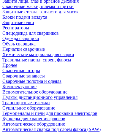
Защита лица, глаз и органов дыхания
Сварочные маски, шлемы и щитки
Защитные стекла, запчасти для масок
Блоки подачи воздуха
Защитные очки
Респираторы
Спецодежда для сварщиков
Одежда сварщика
Обувь сварщика
Перчатки сварочные
Химические материалы для сварки
Травильные пасты, спреи, флюсы
Прочее
Сварочные шторы
Сварочные занавесы
Сварочные полотна и одеяла
Комплектующие
Вспомогательное оборудование
Пульты дистанционного управления
Транспортные тележки
Сушильное оборудование
Термопеналы и печи для прокалки электродов
Бункеры для хранения флюсов
Автоматическое оборудование
Автоматическая сварка под слоем флюса (SAW)