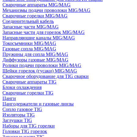
Сварочные аппараты MIG/MAG
Механизмы подачи проволоки MIG/MAG
Сварочные горелки MIG/MAG
Соединительный кабель
Запасные части MIG/MAG
Запасные части для горелок MIG/MAG
Направляющие каналы MIG/MAG
Токосъемники MIG/MAG
Газовые сопла MIG/MAG
Пружины для сопла MIG/MAG
Диффузоры газовые MIG/MAG
Ролики подачи проволоки MIG/MAG
Шейки горелок (гусаки) MIG/MAG
Сварочное оборудование для TIG сварки
Сварочные аппараты TIG
Блоки охлаждения
Сварочные горелки TIG
Цанги
Цангодержатели и газовые линзы
Сопло газовое TIG
Изоляторы TIG
Заглушки TIG
Наборы для TIG горелки
Головки TIG горелок
Запасные части TIG