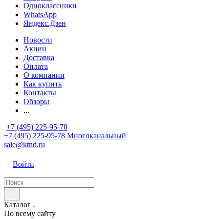
Одноклассники
WhatsApp
Яндекс.Дзен
Новости
Акции
Доставка
Оплата
О компании
Как купить
Контакты
Обзоры
...
+7 (495) 225-95-78
+7 (495) 225-95-78
Многоканальный
sale@ktnd.ru
Войти
Каталог
По всему сайту