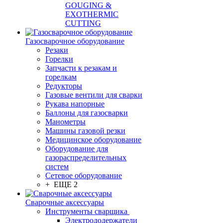
GOUGING &
EXOTHERMIC
CUTTING
Газосварочное оборудование
Резаки
Горелки
Запчасти к резакам и
горелкам
Редукторы
Газовые вентили для сварки
Рукава напорные
Баллоны для газосварки
Манометры
Машины газовой резки
Медицинское оборудование
Оборудование для
газораспределительных
систем
Сетевое оборудование
+ ЕЩЕ 2
Сварочные аксессуары
Инструменты сварщика
Электрододержатели