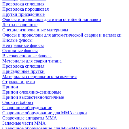
Проволока сплошная
Проволока порошковая
Прутки присадочные
Флюсы и проволоки для износостойкой наплавки
Ленты сварочные
Специализированные материалы
Флюсы и проволоки для автоматической сварки и наплавки
Кислые флюсы
Нейтральные флюсы
Основные флюсы
Высокоосновные флюсы
Материалы для сварки титана
Проволока сплошная
Присадочные прутки
Материалы специального назначения
Строжка и резка
Припои
Припои оловянно-свинцовые
Припои высокотехнологичные
Олово и баббит
Сварочное оборудование
Сварочное оборудование для MMA сварки
Сварочные аппараты MMA
Запасные части MMA
Сварочное оборудование для MIG/MAG сварки