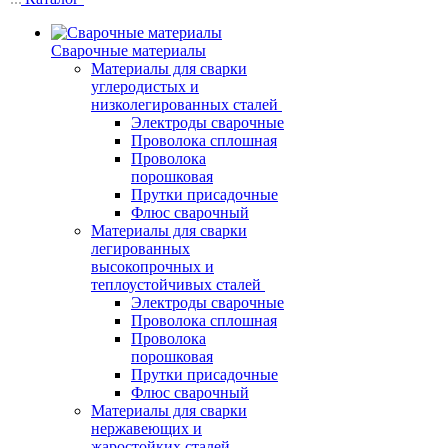
Сварочные материалы
Материалы для сварки
углеродистых и
низколегированных сталей
Электроды сварочные
Проволока сплошная
Проволока
порошковая
Прутки присадочные
Флюс сварочный
Материалы для сварки
легированных
высокопрочных и
теплоустойчивых сталей
Электроды сварочные
Проволока сплошная
Проволока
порошковая
Прутки присадочные
Флюс сварочный
Материалы для сварки
нержавеющих и
жаростойких сталей