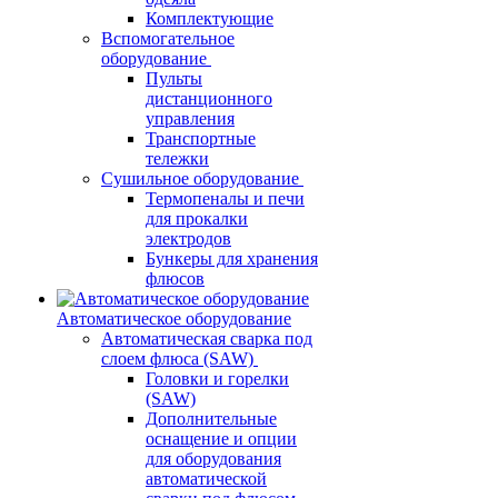
Комплектующие
Вспомогательное
оборудование
Пульты
дистанционного
управления
Транспортные
тележки
Сушильное оборудование
Термопеналы и печи
для прокалки
электродов
Бункеры для хранения
флюсов
Автоматическое оборудование
Автоматическая сварка под
слоем флюса (SAW)
Головки и горелки
(SAW)
Дополнительные
оснащение и опции
для оборудования
автоматической