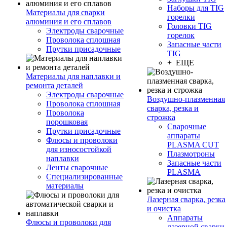
Наборы для TIG
Материалы для сварки
горелки
алюминия и его сплавов
Головки TIG
Электроды сварочные
горелок
Проволока сплошная
Запасные части
Прутки присадочные
TIG
+ ЕЩЕ
Материалы для наплавки и
ремонта деталей
Электроды сварочные
Воздушно-плазменная
Проволока сплошная
сварка, резка и
Проволока
строжка
порошковая
Сварочные
Прутки присадочные
аппараты
Флюсы и проволоки
PLASMA CUT
для износостойкой
Плазмотроны
наплавки
Запасные части
Ленты сварочные
PLASMA
Специализированные
материалы
Лазерная сварка, резка
и очистка
Аппараты
Флюсы и проволоки для
лазерной сварки