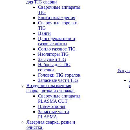
для TIG сварки
Сварочные аппараты
TIG
Блоки охлаждения
Сварочные горелки
TIG
Цанги
Цангодержатели и
газовые линзы
Сопло газовое TIG
Изоляторы TIG
Заглушки TIG
Наборы для TIG
горелки
Услуг
Головки TIG горелок
Запасные части TIG
Воздушно-плазменная
сварка, резка и строжка
Сварочные аппараты
PLASMA CUT
Плазмотроны
Запасные части
PLASMA
Лазерная сварка, резка и
очистка