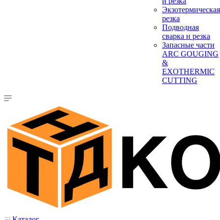
и резка
Экзотермическая
резка
Подводная
сварка и резка
Запасные части
ARC GOUGING
&
EXOTHERMIC
CUTTING
Каталог