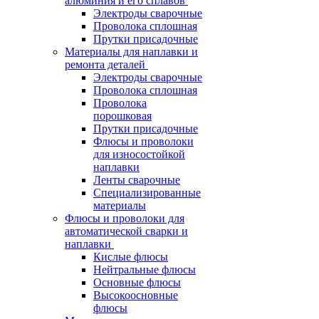
алюминия и его сплавов
Электроды сварочные
Проволока сплошная
Прутки присадочные
Материалы для наплавки и
ремонта деталей
Электроды сварочные
Проволока сплошная
Проволока
порошковая
Прутки присадочные
Флюсы и проволоки
для износостойкой
наплавки
Ленты сварочные
Специализированные
материалы
Флюсы и проволоки для
автоматической сварки и
наплавки
Кислые флюсы
Нейтральные флюсы
Основные флюсы
Высокоосновные
флюсы