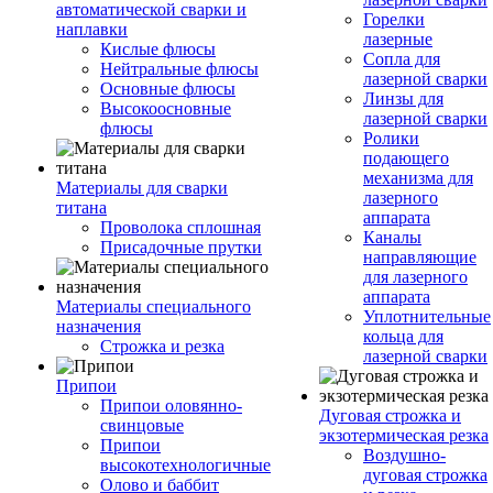
автоматической сварки и
Горелки
наплавки
лазерные
Кислые флюсы
Сопла для
Нейтральные флюсы
лазерной сварки
Основные флюсы
Линзы для
Высокоосновные
лазерной сварки
флюсы
Ролики
подающего
механизма для
Материалы для сварки
лазерного
титана
аппарата
Проволока сплошная
Каналы
Присадочные прутки
направляющие
для лазерного
аппарата
Материалы специального
Уплотнительные
назначения
кольца для
Строжка и резка
лазерной сварки
Припои
Припои оловянно-
Дуговая строжка и
свинцовые
экзотермическая резка
Припои
Воздушно-
высокотехнологичные
дуговая строжка
Олово и баббит