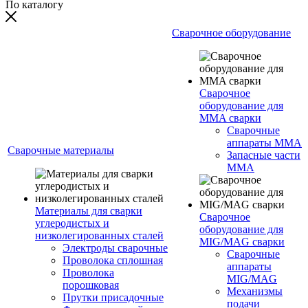
По каталогу
Сварочное оборудование
Сварочное
оборудование для
MMA сварки
Сварочные
аппараты MMA
Сварочные материалы
Запасные части
MMA
Материалы для сварки
Сварочное
углеродистых и
оборудование для
низколегированных сталей
MIG/MAG сварки
Электроды сварочные
Сварочные
Проволока сплошная
аппараты
Проволока
MIG/MAG
порошковая
Механизмы
Прутки присадочные
подачи