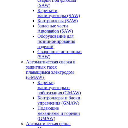
сварки под флюсом
(SAW)
Каретки и
манипуляторы (SAW)
Контроллеры (SAW)
Запасные части
Automation (SAW)
Оборудование для
позиционирования
изделий
Сварочные источники
(SAW)
Автоматическая сварка в
защитных газах
плавящимся электродом
(GMAW)
Каретки,
манипуляторы и
роботизация (GMAW)
Контроллеры и блоки
управления (GMAW)
Подающие
механизмы и горелки
(GMAW)
Автоматическая резка