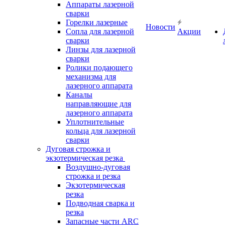
Аппараты лазерной
сварки
Горелки лазерные
Новости
Сопла для лазерной
Акции
сварки
Линзы для лазерной
сварки
Ролики подающего
механизма для
лазерного аппарата
Каналы
направляющие для
лазерного аппарата
Уплотнительные
кольца для лазерной
сварки
Дуговая строжка и
экзотермическая резка
Воздушно-дуговая
строжка и резка
Экзотермическая
резка
Подводная сварка и
резка
Запасные части ARC