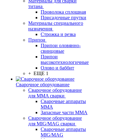
Материалы для сварки
титана
Проволока сплошная
Присадочные прутки
Материалы специального
назначения
Строжка и резка
Припои
Припои оловянно-
свинцовые
Припои
высокотехнологичные
Олово и баббит
+ ЕЩЕ 1
Сварочное оборудование
Сварочное оборудование
для MMA сварки
Сварочные аппараты
MMA
Запасные части MMA
Сварочное оборудование
для MIG/MAG сварки
Сварочные аппараты
MIG/MAG