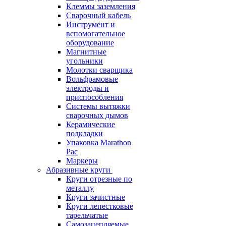
Клеммы заземления
Сварочный кабель
Инструмент и
вспомогательное
оборудование
Магнитные
угольники
Молотки сварщика
Вольфрамовые
электроды и
приспособления
Системы вытяжки
сварочных дымов
Керамические
подкладки
Упаковка Marathon
Pac
Маркеры
Абразивные круги
Круги отрезные по
металлу
Круги зачистные
Круги лепестковые
тарельчатые
Самозацепляемые