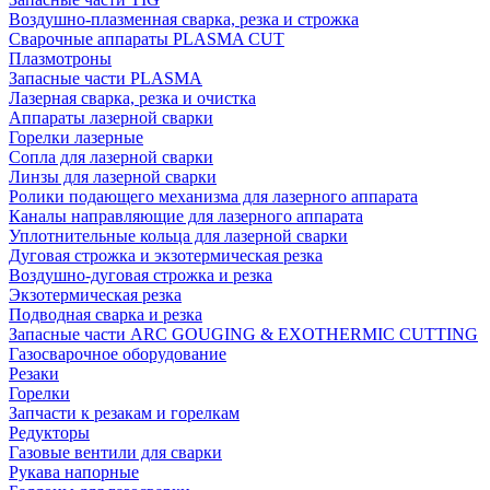
Воздушно-плазменная сварка, резка и строжка
Сварочные аппараты PLASMA CUT
Плазмотроны
Запасные части PLASMA
Лазерная сварка, резка и очистка
Аппараты лазерной сварки
Горелки лазерные
Сопла для лазерной сварки
Линзы для лазерной сварки
Ролики подающего механизма для лазерного аппарата
Каналы направляющие для лазерного аппарата
Уплотнительные кольца для лазерной сварки
Дуговая строжка и экзотермическая резка
Воздушно-дуговая строжка и резка
Экзотермическая резка
Подводная сварка и резка
Запасные части ARC GOUGING & EXOTHERMIC CUTTING
Газосварочное оборудование
Резаки
Горелки
Запчасти к резакам и горелкам
Редукторы
Газовые вентили для сварки
Рукава напорные