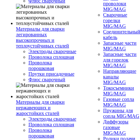
Флюс сварочный
проволоки
MIG/MAG
Сварочные
горелки
MIG/MAG
Материалы для сварки
Соединительны
легированных
кабель
высокопрочных и
Запасные части
теплоустойчивых сталей
MIG/MAG
Электроды сварочные
Запасные части
Проволока сплошная
для горелок
Проволока
MIG/MAG
порошковая
Направляющие
Прутки присадочные
каналы
Флюс сварочный
MIG/MAG
Токосъемники
MIG/MAG
Газовые сопла
Материалы для сварки
MIG/MAG
нержавеющих и
Пружины для
жаростойких сталей
сопла MIG/MAG
Электроды сварочные
Диффузоры
Проволока сплошная
газовые
Проволока
MIG/MAG
порошковая
Ролики подачи