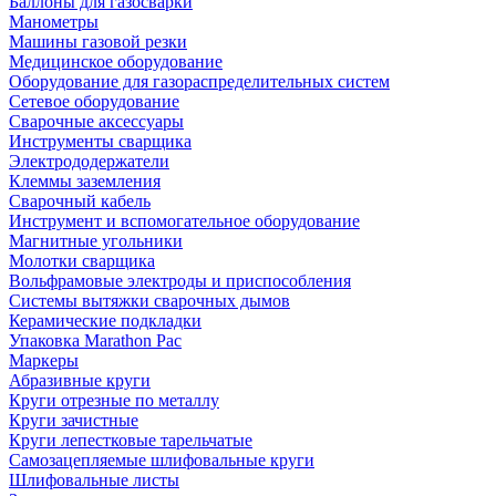
Баллоны для газосварки
Манометры
Машины газовой резки
Медицинское оборудование
Оборудование для газораспределительных систем
Сетевое оборудование
Сварочные аксессуары
Инструменты сварщика
Электрододержатели
Клеммы заземления
Сварочный кабель
Инструмент и вспомогательное оборудование
Магнитные угольники
Молотки сварщика
Вольфрамовые электроды и приспособления
Системы вытяжки сварочных дымов
Керамические подкладки
Упаковка Marathon Pac
Маркеры
Абразивные круги
Круги отрезные по металлу
Круги зачистные
Круги лепестковые тарельчатые
Самозацепляемые шлифовальные круги
Шлифовальные листы