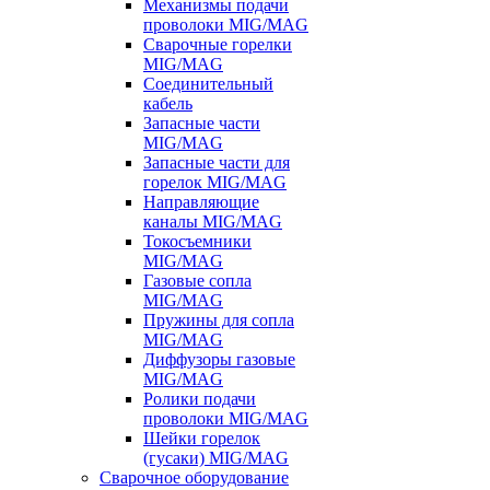
Механизмы подачи
проволоки MIG/MAG
Сварочные горелки
MIG/MAG
Соединительный
кабель
Запасные части
MIG/MAG
Запасные части для
горелок MIG/MAG
Направляющие
каналы MIG/MAG
Токосъемники
MIG/MAG
Газовые сопла
MIG/MAG
Пружины для сопла
MIG/MAG
Диффузоры газовые
MIG/MAG
Ролики подачи
проволоки MIG/MAG
Шейки горелок
(гусаки) MIG/MAG
Сварочное оборудование