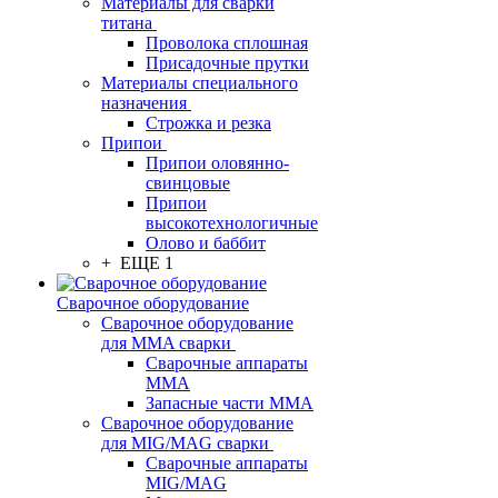
Материалы для сварки
титана
Проволока сплошная
Присадочные прутки
Материалы специального
назначения
Строжка и резка
Припои
Припои оловянно-
свинцовые
Припои
высокотехнологичные
Олово и баббит
+ ЕЩЕ 1
Сварочное оборудование
Сварочное оборудование
для MMA сварки
Сварочные аппараты
MMA
Запасные части MMA
Сварочное оборудование
для MIG/MAG сварки
Сварочные аппараты
MIG/MAG