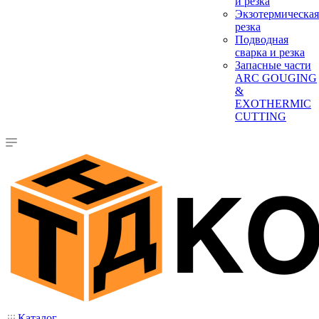
и резка
Экзотермическая
резка
Подводная
сварка и резка
Запасные части
ARC GOUGING
&
EXOTHERMIC
CUTTING
Каталог