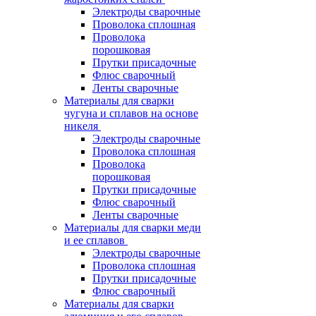
Электроды сварочные
Проволока сплошная
Проволока
порошковая
Прутки присадочные
Флюс сварочный
Ленты сварочные
Материалы для сварки
чугуна и сплавов на основе
никеля
Электроды сварочные
Проволока сплошная
Проволока
порошковая
Прутки присадочные
Флюс сварочный
Ленты сварочные
Материалы для сварки меди
и ее сплавов
Электроды сварочные
Проволока сплошная
Прутки присадочные
Флюс сварочный
Материалы для сварки