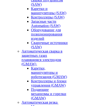
сварки под флюсом
(SAW)
Каретки и
манипуляторы (SAW)
Контроллеры (SAW)
Запасные части
Automation (SAW)
Оборудование для
позиционирования
изделий
Сварочные источники
(SAW)
Автоматическая сварка в
защитных газах
плавящимся электродом
(GMAW)
Каретки,
манипуляторы и
роботизация (GMAW)
Контроллеры и блоки
управления (GMAW)
Подающие
механизмы и горелки
(GMAW)
Автоматическая резка