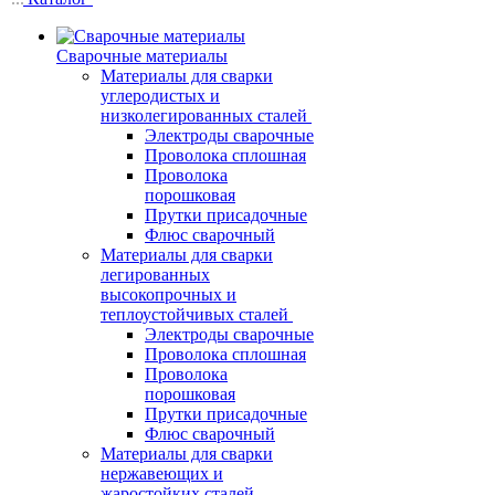
Сварочные материалы
Материалы для сварки
углеродистых и
низколегированных сталей
Электроды сварочные
Проволока сплошная
Проволока
порошковая
Прутки присадочные
Флюс сварочный
Материалы для сварки
легированных
высокопрочных и
теплоустойчивых сталей
Электроды сварочные
Проволока сплошная
Проволока
порошковая
Прутки присадочные
Флюс сварочный
Материалы для сварки
нержавеющих и
жаростойких сталей