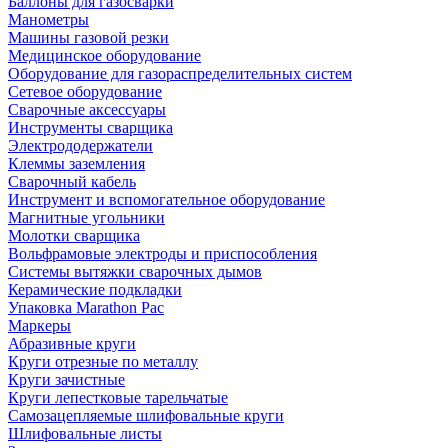
Баллоны для газосварки
Манометры
Машины газовой резки
Медицинское оборудование
Оборудование для газораспределительных систем
Сетевое оборудование
Сварочные аксессуары
Инструменты сварщика
Электрододержатели
Клеммы заземления
Сварочный кабель
Инструмент и вспомогательное оборудование
Магнитные угольники
Молотки сварщика
Вольфрамовые электроды и приспособления
Системы вытяжки сварочных дымов
Керамические подкладки
Упаковка Marathon Pac
Маркеры
Абразивные круги
Круги отрезные по металлу
Круги зачистные
Круги лепестковые тарельчатые
Самозацепляемые шлифовальные круги
Шлифовальные листы