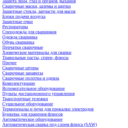
Защита лица, глаз и органов дыхания
Сварочные маски, шлемы и щитки
Защитные стекла, запчасти для масок
Блоки подачи воздуха
Защитные очки
Респираторы
Спецодежда для сварщиков
Одежда сварщика
Обувь сварщика
Перчатки сварочные
Химические материалы для сварки
Травильные пасты, спреи, флюсы
Прочее
Сварочные шторы
Сварочные занавесы
Сварочные полотна и одеяла
Комплектующие
Вспомогательное оборудование
Пульты дистанционного управления
Транспортные тележки
Сушильное оборудование
Термопеналы и печи для прокалки электродов
Бункеры для хранения флюсов
Автоматическое оборудование
Автоматическая сварка под слоем флюса (SAW)