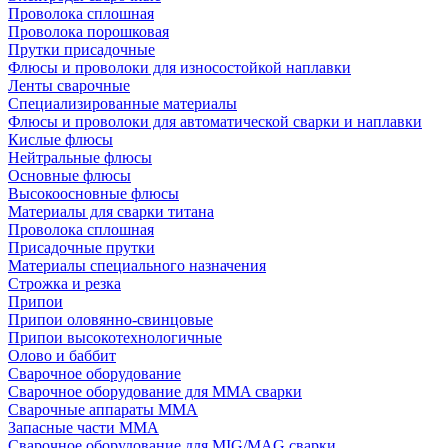
Проволока сплошная
Проволока порошковая
Прутки присадочные
Флюсы и проволоки для износостойкой наплавки
Ленты сварочные
Специализированные материалы
Флюсы и проволоки для автоматической сварки и наплавки
Кислые флюсы
Нейтральные флюсы
Основные флюсы
Высокоосновные флюсы
Материалы для сварки титана
Проволока сплошная
Присадочные прутки
Материалы специального назначения
Строжка и резка
Припои
Припои оловянно-свинцовые
Припои высокотехнологичные
Олово и баббит
Сварочное оборудование
Сварочное оборудование для MMA сварки
Сварочные аппараты MMA
Запасные части MMA
Сварочное оборудование для MIG/MAG сварки