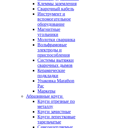
Клеммы заземления
Сварочный кабель
Инструмент и
вспомогательное
оборудование
Магнитные
угольники
Молотки сварщика
Вольфрамовые
электроды и
приспособления
Системы вытяжки
сварочных дымов
Керамические
подкладки
Упаковка Marathon
Pac
Маркеры
Абразивные круги
Круги отрезные по
металлу
Круги зачистные
Круги лепестковые
тарельчатые
Самозацепляемые