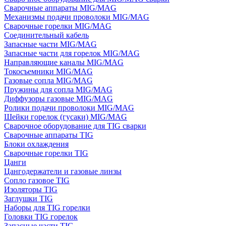
Сварочные аппараты MIG/MAG
Механизмы подачи проволоки MIG/MAG
Сварочные горелки MIG/MAG
Соединительный кабель
Запасные части MIG/MAG
Запасные части для горелок MIG/MAG
Направляющие каналы MIG/MAG
Токосъемники MIG/MAG
Газовые сопла MIG/MAG
Пружины для сопла MIG/MAG
Диффузоры газовые MIG/MAG
Ролики подачи проволоки MIG/MAG
Шейки горелок (гусаки) MIG/MAG
Сварочное оборудование для TIG сварки
Сварочные аппараты TIG
Блоки охлаждения
Сварочные горелки TIG
Цанги
Цангодержатели и газовые линзы
Сопло газовое TIG
Изоляторы TIG
Заглушки TIG
Наборы для TIG горелки
Головки TIG горелок
Запасные части TIG