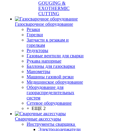
GOUGING &
EXOTHERMIC
CUTTING
Газосварочное оборудование
Резаки
Горелки
Запчасти к резакам и
горелкам
Редукторы
Газовые вентили для сварки
Рукава напорные
Баллоны для газосварки
Манометры
Машины газовой резки
Медицинское оборудование
Оборудование для
газораспределительных
систем
Сетевое оборудование
+ ЕЩЕ 2
Сварочные аксессуары
Инструменты сварщика
Электрододержатели