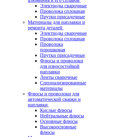
алюминия и его сплавов
Электроды сварочные
Проволока сплошная
Прутки присадочные
Материалы для наплавки и
ремонта деталей
Электроды сварочные
Проволока сплошная
Проволока
порошковая
Прутки присадочные
Флюсы и проволоки
для износостойкой
наплавки
Ленты сварочные
Специализированные
материалы
Флюсы и проволоки для
автоматической сварки и
наплавки
Кислые флюсы
Нейтральные флюсы
Основные флюсы
Высокоосновные
флюсы