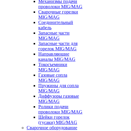
Механизмы подачи
проволоки MIG/MAG
Сварочные горелки
MIG/MAG
Соединительный
кабель
Запасные части
MIG/MAG
Запасные части для
горелок MIG/MAG
Направляющие
каналы MIG/MAG
Токосъемники
MIG/MAG
Газовые сопла
MIG/MAG
Пружины для сопла
MIG/MAG
Диффузоры газовые
MIG/MAG
Ролики подачи
проволоки MIG/MAG
Шейки горелок
(гусаки) MIG/MAG
Сварочное оборудование