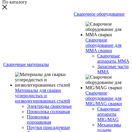
По каталогу
Сварочное оборудование
Сварочное
оборудование для
MMA сварки
Сварочные
аппараты MMA
Сварочные материалы
Запасные части
MMA
Материалы для сварки
Сварочное
углеродистых и
оборудование для
низколегированных сталей
MIG/MAG сварки
Электроды сварочные
Сварочные
Проволока сплошная
аппараты
Проволока
MIG/MAG
порошковая
Механизмы
Прутки присадочные
подачи