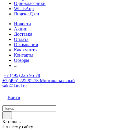
Одноклассники
WhatsApp
Яндекс.Дзен
Новости
Акции
Доставка
Оплата
О компании
Как купить
Контакты
Обзоры
...
+7 (495) 225-95-78
+7 (495) 225-95-78
Многоканальный
sale@ktnd.ru
Войти
Каталог
По всему сайту