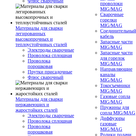
Флюс сварочный
проволоки
MIG/MAG
Сварочные
горелки
MIG/MAG
Материалы для сварки
Соединительны
легированных
кабель
высокопрочных и
Запасные части
теплоустойчивых сталей
MIG/MAG
Электроды сварочные
Запасные части
Проволока сплошная
для горелок
Проволока
MIG/MAG
порошковая
Направляющие
Прутки присадочные
каналы
Флюс сварочный
MIG/MAG
Токосъемники
MIG/MAG
Газовые сопла
Материалы для сварки
MIG/MAG
нержавеющих и
Пружины для
жаростойких сталей
сопла MIG/MAG
Электроды сварочные
Диффузоры
Проволока сплошная
газовые
Проволока
MIG/MAG
порошковая
Ролики подачи