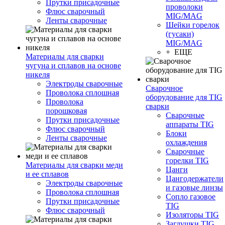
Прутки присадочные
проволоки
Флюс сварочный
MIG/MAG
Ленты сварочные
Шейки горелок
(гусаки)
MIG/MAG
+ ЕЩЕ
Материалы для сварки
чугуна и сплавов на основе
никеля
Электроды сварочные
Сварочное
Проволока сплошная
оборудование для TIG
Проволока
сварки
порошковая
Сварочные
Прутки присадочные
аппараты TIG
Флюс сварочный
Блоки
Ленты сварочные
охлаждения
Сварочные
горелки TIG
Материалы для сварки меди
Цанги
и ее сплавов
Цангодержатели
Электроды сварочные
и газовые линзы
Проволока сплошная
Сопло газовое
Прутки присадочные
TIG
Флюс сварочный
Изоляторы TIG
Заглушки TIG