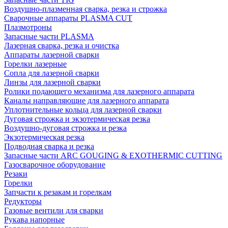
Воздушно-плазменная сварка, резка и строжка
Сварочные аппараты PLASMA CUT
Плазмотроны
Запасные части PLASMA
Лазерная сварка, резка и очистка
Аппараты лазерной сварки
Горелки лазерные
Сопла для лазерной сварки
Линзы для лазерной сварки
Ролики подающего механизма для лазерного аппарата
Каналы направляющие для лазерного аппарата
Уплотнительные кольца для лазерной сварки
Дуговая строжка и экзотермическая резка
Воздушно-дуговая строжка и резка
Экзотермическая резка
Подводная сварка и резка
Запасные части ARC GOUGING & EXOTHERMIC CUTTING
Газосварочное оборудование
Резаки
Горелки
Запчасти к резакам и горелкам
Редукторы
Газовые вентили для сварки
Рукава напорные