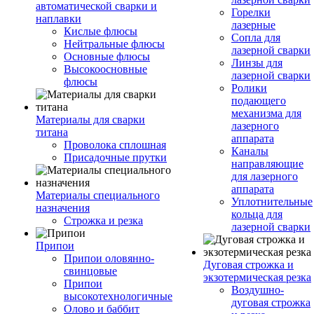
автоматической сварки и
Горелки
наплавки
лазерные
Кислые флюсы
Сопла для
Нейтральные флюсы
лазерной сварки
Основные флюсы
Линзы для
Высокоосновные
лазерной сварки
флюсы
Ролики
подающего
механизма для
Материалы для сварки
лазерного
титана
аппарата
Проволока сплошная
Каналы
Присадочные прутки
направляющие
для лазерного
аппарата
Материалы специального
Уплотнительные
назначения
кольца для
Строжка и резка
лазерной сварки
Припои
Припои оловянно-
Дуговая строжка и
свинцовые
экзотермическая резка
Припои
Воздушно-
высокотехнологичные
дуговая строжка
Олово и баббит