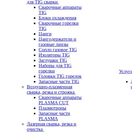
для TIG сварки
Сварочные аппараты
TIG
Блоки охлаждения
Сварочные горелки
TIG
Цанги
Цангодержатели и
газовые линзы
Сопло газовое TIG
Изоляторы TIG
Заглушки TIG
Наборы для TIG
горелки
Услуг
Головки TIG горелок
Запасные части TIG
Воздушно-плазменная
сварка, резка и строжка
Сварочные аппараты
PLASMA CUT
Плазмотроны
Запасные части
PLASMA
Лазерная сварка, резка и
очистка