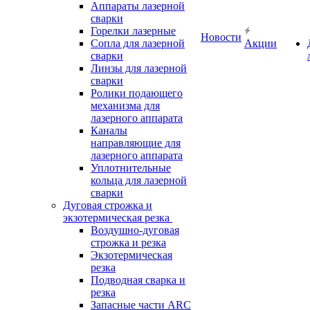
Аппараты лазерной
сварки
Горелки лазерные
Новости
Сопла для лазерной
Акции
сварки
Линзы для лазерной
сварки
Ролики подающего
механизма для
лазерного аппарата
Каналы
направляющие для
лазерного аппарата
Уплотнительные
кольца для лазерной
сварки
Дуговая строжка и
экзотермическая резка
Воздушно-дуговая
строжка и резка
Экзотермическая
резка
Подводная сварка и
резка
Запасные части ARC