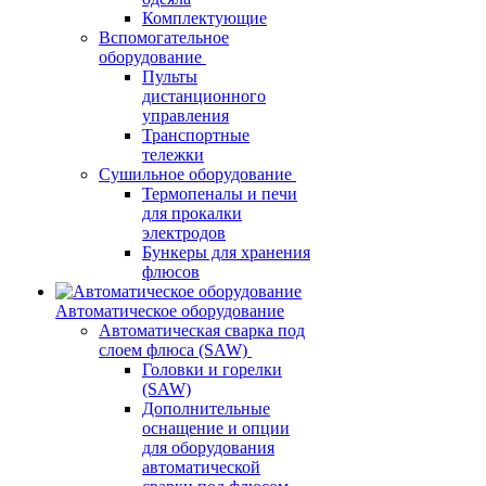
Комплектующие
Вспомогательное
оборудование
Пульты
дистанционного
управления
Транспортные
тележки
Сушильное оборудование
Термопеналы и печи
для прокалки
электродов
Бункеры для хранения
флюсов
Автоматическое оборудование
Автоматическая сварка под
слоем флюса (SAW)
Головки и горелки
(SAW)
Дополнительные
оснащение и опции
для оборудования
автоматической