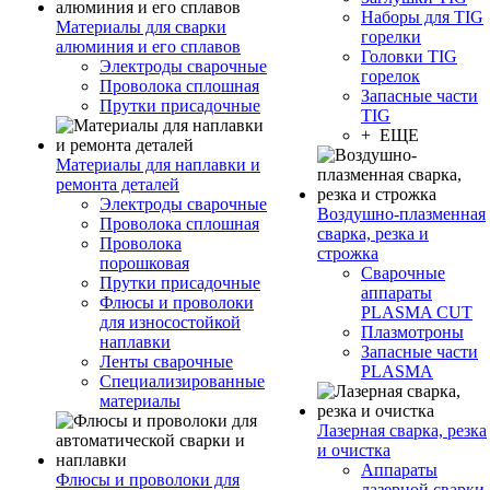
Наборы для TIG
Материалы для сварки
горелки
алюминия и его сплавов
Головки TIG
Электроды сварочные
горелок
Проволока сплошная
Запасные части
Прутки присадочные
TIG
+ ЕЩЕ
Материалы для наплавки и
ремонта деталей
Электроды сварочные
Воздушно-плазменная
Проволока сплошная
сварка, резка и
Проволока
строжка
порошковая
Сварочные
Прутки присадочные
аппараты
Флюсы и проволоки
PLASMA CUT
для износостойкой
Плазмотроны
наплавки
Запасные части
Ленты сварочные
PLASMA
Специализированные
материалы
Лазерная сварка, резка
и очистка
Аппараты
Флюсы и проволоки для
лазерной сварки