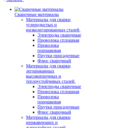
Сварочные материалы
Материалы для сварки
углеродистых и
низколегированных сталей
Электроды сварочные
Проволока сплошная
Проволока
порошковая
Прутки присадочные
Флюс сварочный
Материалы для сварки
легированных
высокопрочных и
теплоустойчивых сталей
Электроды сварочные
Проволока сплошная
Проволока
порошковая
Прутки присадочные
Флюс сварочный
Материалы для сварки
нержавеющих и
жаростойких сталей