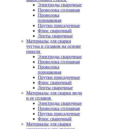
Электроды сварочные
Проволока сплошная
Проволока
порошковая
Прутки присадочные
Флюс сварочный
Ленты сварочные
Материалы для сварки
чугуна и сплавов на основе
никеля
Электроды сварочные
Проволока сплошная
Проволока
порошковая
Прутки присадочные
Флюс сварочный
Ленты сварочные
Материалы для сварки меди
и ее сплавов
Электроды сварочные
Проволока сплошная
Прутки присадочные
Флюс сварочный
Материалы для сварки