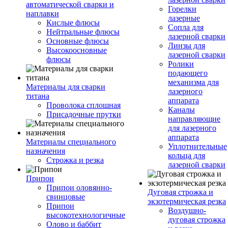
автоматической сварки и
Горелки
наплавки
лазерные
Кислые флюсы
Сопла для
Нейтральные флюсы
лазерной сварки
Основные флюсы
Линзы для
Высокоосновные
лазерной сварки
флюсы
Ролики
подающего
механизма для
Материалы для сварки
лазерного
титана
аппарата
Проволока сплошная
Каналы
Присадочные прутки
направляющие
для лазерного
аппарата
Материалы специального
Уплотнительные
назначения
кольца для
Строжка и резка
лазерной сварки
Припои
Припои оловянно-
Дуговая строжка и
свинцовые
экзотермическая резка
Припои
Воздушно-
высокотехнологичные
дуговая строжка
Олово и баббит