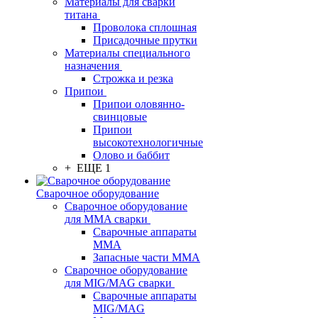
Материалы для сварки
титана
Проволока сплошная
Присадочные прутки
Материалы специального
назначения
Строжка и резка
Припои
Припои оловянно-
свинцовые
Припои
высокотехнологичные
Олово и баббит
+ ЕЩЕ 1
Сварочное оборудование
Сварочное оборудование
для MMA сварки
Сварочные аппараты
MMA
Запасные части MMA
Сварочное оборудование
для MIG/MAG сварки
Сварочные аппараты
MIG/MAG