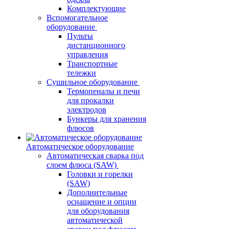
Комплектующие
Вспомогательное
оборудование
Пульты
дистанционного
управления
Транспортные
тележки
Сушильное оборудование
Термопеналы и печи
для прокалки
электродов
Бункеры для хранения
флюсов
Автоматическое оборудование
Автоматическая сварка под
слоем флюса (SAW)
Головки и горелки
(SAW)
Дополнительные
оснащение и опции
для оборудования
автоматической