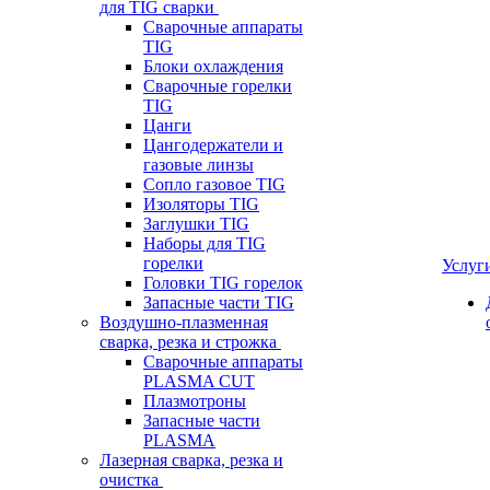
для TIG сварки
Сварочные аппараты
TIG
Блоки охлаждения
Сварочные горелки
TIG
Цанги
Цангодержатели и
газовые линзы
Сопло газовое TIG
Изоляторы TIG
Заглушки TIG
Наборы для TIG
горелки
Услуг
Головки TIG горелок
Запасные части TIG
Воздушно-плазменная
сварка, резка и строжка
Сварочные аппараты
PLASMA CUT
Плазмотроны
Запасные части
PLASMA
Лазерная сварка, резка и
очистка