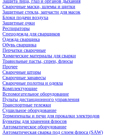
Защита лица, глаз и органов дыхания
Сварочные маски, шлемы и щитки
Защитные стекла, запчасти для масок
Блоки подачи воздуха
Защитные очки
Респираторы
Спецодежда для сварщиков
Одежда сварщика
Обувь сварщика
Перчатки сварочные
Химические материалы для сварки
Травильные пасты, спреи, флюсы
Прочее
Сварочные шторы
Сварочные занавесы
Сварочные полотна и одеяла
Комплектующие
Вспомогательное оборудование
Пульты дистанционного управления
Транспортные тележки
Сушильное оборудование
Термопеналы и печи для прокалки электродов
Бункеры для хранения флюсов
Автоматическое оборудование
Автоматическая сварка под слоем флюса (SAW)