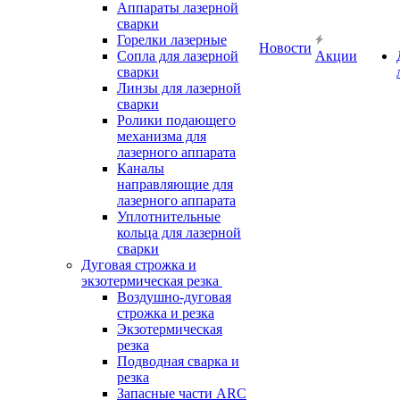
Аппараты лазерной
сварки
Горелки лазерные
Новости
Сопла для лазерной
Акции
сварки
Линзы для лазерной
сварки
Ролики подающего
механизма для
лазерного аппарата
Каналы
направляющие для
лазерного аппарата
Уплотнительные
кольца для лазерной
сварки
Дуговая строжка и
экзотермическая резка
Воздушно-дуговая
строжка и резка
Экзотермическая
резка
Подводная сварка и
резка
Запасные части ARC