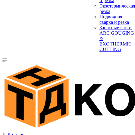
и резка
Экзотермическая
резка
Подводная
сварка и резка
Запасные части
ARC GOUGING
&
EXOTHERMIC
CUTTING
Каталог