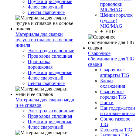
Прутки присадочные
проволоки
Флюс сварочный
MIG/MAG
Ленты сварочные
Шейки горелок
(гусаки)
MIG/MAG
+ ЕЩЕ
Материалы для сварки
чугуна и сплавов на основе
никеля
Электроды сварочные
Сварочное
Проволока сплошная
оборудование для TIG
Проволока
сварки
порошковая
Сварочные
Прутки присадочные
аппараты TIG
Флюс сварочный
Блоки
Ленты сварочные
охлаждения
Сварочные
горелки TIG
Материалы для сварки меди
Цанги
и ее сплавов
Цангодержатели
Электроды сварочные
и газовые линзы
Проволока сплошная
Сопло газовое
Прутки присадочные
TIG
Флюс сварочный
Изоляторы TIG
Заглушки TIG