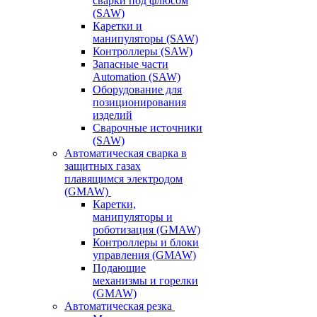
сварки под флюсом
(SAW)
Каретки и
манипуляторы (SAW)
Контроллеры (SAW)
Запасные части
Automation (SAW)
Оборудование для
позиционирования
изделий
Сварочные источники
(SAW)
Автоматическая сварка в
защитных газах
плавящимся электродом
(GMAW)
Каретки,
манипуляторы и
роботизация (GMAW)
Контроллеры и блоки
управления (GMAW)
Подающие
механизмы и горелки
(GMAW)
Автоматическая резка