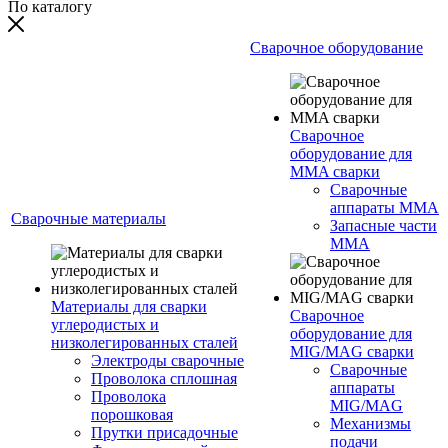
По каталогу
Сварочное оборудование
Сварочное
оборудование для
MMA сварки
Сварочные
аппараты MMA
Сварочные материалы
Запасные части
MMA
Материалы для сварки
Сварочное
углеродистых и
оборудование для
низколегированных сталей
MIG/MAG сварки
Электроды сварочные
Сварочные
Проволока сплошная
аппараты
Проволока
MIG/MAG
порошковая
Механизмы
Прутки присадочные
подачи