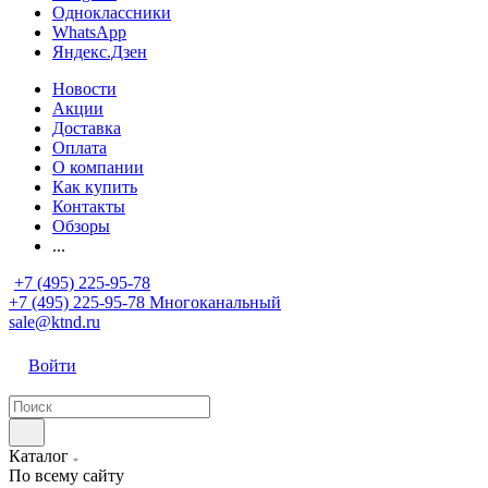
Одноклассники
WhatsApp
Яндекс.Дзен
Новости
Акции
Доставка
Оплата
О компании
Как купить
Контакты
Обзоры
...
+7 (495) 225-95-78
+7 (495) 225-95-78
Многоканальный
sale@ktnd.ru
Войти
Каталог
По всему сайту