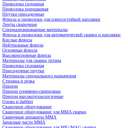
Проволока сплошная
Проволока порошковая
Прутки присадочные
Флюсы и проволоки для износостойкой наплавки
Ленты сварочные
Специализированные материалы
Флюсы и проволоки для автоматической сварки и наплавки
Кислые флюсы
Нейтральные флюсы
Основные флюсы
Высокоосновные флюсы
Материалы для сварки титана
Проволока сплошная
Присадочные прутки
Материалы специального назначения
Строжка и резка
Припои
Припои оловянно-свинцовые
Припои высокотехнологичные
Олово и баббит
Сварочное оборудование
Сварочное оборудование для MMA сварки
Сварочные аппараты MMA
Запасные части MMA
Сварочное оборудование для MIG/MAG сварки