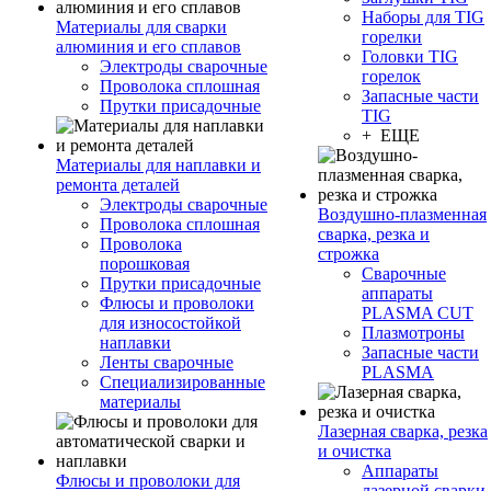
Наборы для TIG
Материалы для сварки
горелки
алюминия и его сплавов
Головки TIG
Электроды сварочные
горелок
Проволока сплошная
Запасные части
Прутки присадочные
TIG
+ ЕЩЕ
Материалы для наплавки и
ремонта деталей
Электроды сварочные
Воздушно-плазменная
Проволока сплошная
сварка, резка и
Проволока
строжка
порошковая
Сварочные
Прутки присадочные
аппараты
Флюсы и проволоки
PLASMA CUT
для износостойкой
Плазмотроны
наплавки
Запасные части
Ленты сварочные
PLASMA
Специализированные
материалы
Лазерная сварка, резка
и очистка
Аппараты
Флюсы и проволоки для
лазерной сварки