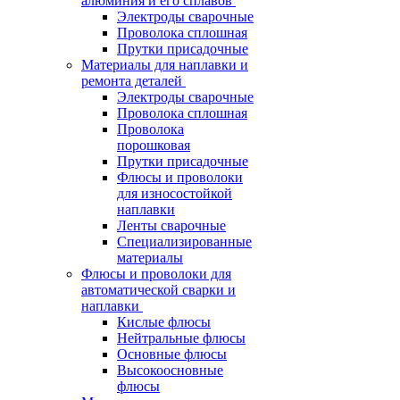
алюминия и его сплавов
Электроды сварочные
Проволока сплошная
Прутки присадочные
Материалы для наплавки и
ремонта деталей
Электроды сварочные
Проволока сплошная
Проволока
порошковая
Прутки присадочные
Флюсы и проволоки
для износостойкой
наплавки
Ленты сварочные
Специализированные
материалы
Флюсы и проволоки для
автоматической сварки и
наплавки
Кислые флюсы
Нейтральные флюсы
Основные флюсы
Высокоосновные
флюсы