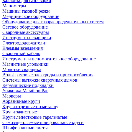
Баллоны для газосварки
Манометры
Машины газовой резки
Медицинское оборудование
Оборудование для газораспределительных систем
Сетевое оборудование
Сварочные аксессуары
Инструменты сварщика
Электрододержатели
Клеммы заземления
Сварочный кабель
Инструмент и вспомогательное оборудование
Магнитные угольники
Молотки сварщика
Вольфрамовые электроды и приспособления
Системы вытяжки сварочных дымов
Керамические подкладки
Упаковка Marathon Pac
Маркеры
Абразивные круги
Круги отрезные по металлу
Круги зачистные
Круги лепестковые тарельчатые
Самозацепляемые шлифовальные круги
Шлифовальные листы