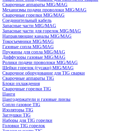
Сварочные аппараты MIG/MAG
Механизмы подачи проволоки MIG/MAG
Сварочные горелки MIG/MAG
Соединительный кабель
Запасные части MIG/MAG
Запасные части для горелок MIG/MAG
Направляющие каналы MIG/MAG
Токосъемники MIG/MAG
Газовые сопла MIG/MAG
Пружины для сопла MIG/MAG
Диффузоры газовые MIG/MAG
Ролики подачи проволоки MIG/MAG
Шейки горелок (гусаки) MIG/MAG
Сварочное оборудование для TIG сварки
Сварочные аппараты TIG
Блоки охлаждения
Сварочные горелки TIG
Цанги
Цангодержатели и газовые линзы
Сопло газовое TIG
Изоляторы TIG
Заглушки TIG
Наборы для TIG горелки
Головки TIG горелок
Запасные части TIG