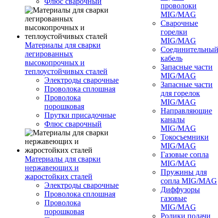
Флюс сварочный
проволоки
MIG/MAG
Сварочные
горелки
MIG/MAG
Материалы для сварки
Соединительны
легированных
кабель
высокопрочных и
Запасные части
теплоустойчивых сталей
MIG/MAG
Электроды сварочные
Запасные части
Проволока сплошная
для горелок
Проволока
MIG/MAG
порошковая
Направляющие
Прутки присадочные
каналы
Флюс сварочный
MIG/MAG
Токосъемники
MIG/MAG
Газовые сопла
Материалы для сварки
MIG/MAG
нержавеющих и
Пружины для
жаростойких сталей
сопла MIG/MAG
Электроды сварочные
Диффузоры
Проволока сплошная
газовые
Проволока
MIG/MAG
порошковая
Ролики подачи