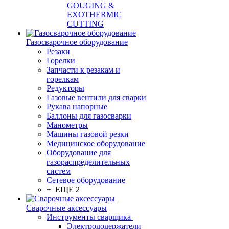
GOUGING &
EXOTHERMIC
CUTTING
Газосварочное оборудование
Резаки
Горелки
Запчасти к резакам и
горелкам
Редукторы
Газовые вентили для сварки
Рукава напорные
Баллоны для газосварки
Манометры
Машины газовой резки
Медицинское оборудование
Оборудование для
газораспределительных
систем
Сетевое оборудование
+ ЕЩЕ 2
Сварочные аксессуары
Инструменты сварщика
Электрододержатели