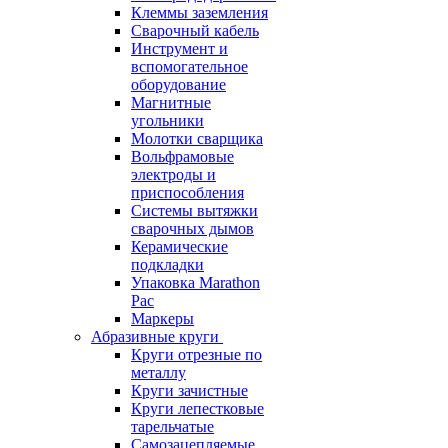
Клеммы заземления
Сварочный кабель
Инструмент и
вспомогательное
оборудование
Магнитные
угольники
Молотки сварщика
Вольфрамовые
электроды и
приспособления
Системы вытяжки
сварочных дымов
Керамические
подкладки
Упаковка Marathon
Pac
Маркеры
Абразивные круги
Круги отрезные по
металлу
Круги зачистные
Круги лепестковые
тарельчатые
Самозацепляемые