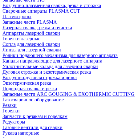
Воздушно-плазменная сварка, резка и строжка
Сварочные аппараты PLASMA CUT
Плазмотроны
Запасные части PLASMA
Лазерная сварка, резка и очистка
Аппараты лазерной сварки
Горелки лазерные
Сопла для лазерной сварки
Линзы для лазерной сварки
Ролики подающего механизма для лазерного аппарата
Каналы направляющие для лазерного аппарата
Уплотнительные кольца для лазерной сварки
Дуговая строжка и экзотермическая резка
Воздушно-дуговая строжка и резка
Экзотермическая резка
Подводная сварка и резка
Запасные части ARC GOUGING & EXOTHERMIC CUTTING
Газосварочное оборудование
Резаки
Горелки
Запчасти к резакам и горелкам
Редукторы
Газовые вентили для сварки
Рукава напорные