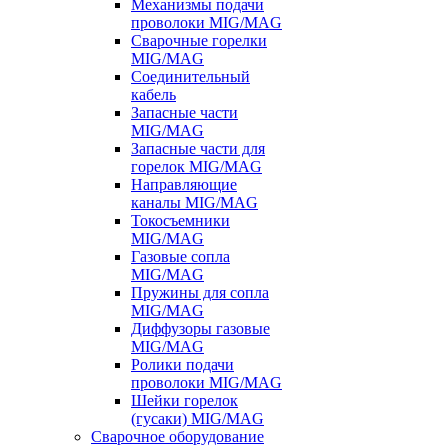
Механизмы подачи
проволоки MIG/MAG
Сварочные горелки
MIG/MAG
Соединительный
кабель
Запасные части
MIG/MAG
Запасные части для
горелок MIG/MAG
Направляющие
каналы MIG/MAG
Токосъемники
MIG/MAG
Газовые сопла
MIG/MAG
Пружины для сопла
MIG/MAG
Диффузоры газовые
MIG/MAG
Ролики подачи
проволоки MIG/MAG
Шейки горелок
(гусаки) MIG/MAG
Сварочное оборудование