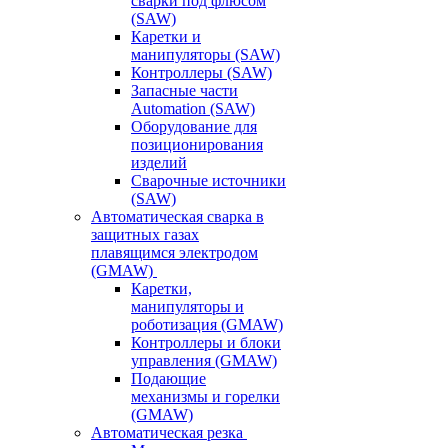
сварки под флюсом
(SAW)
Каретки и
манипуляторы (SAW)
Контроллеры (SAW)
Запасные части
Automation (SAW)
Оборудование для
позиционирования
изделий
Сварочные источники
(SAW)
Автоматическая сварка в
защитных газах
плавящимся электродом
(GMAW)
Каретки,
манипуляторы и
роботизация (GMAW)
Контроллеры и блоки
управления (GMAW)
Подающие
механизмы и горелки
(GMAW)
Автоматическая резка