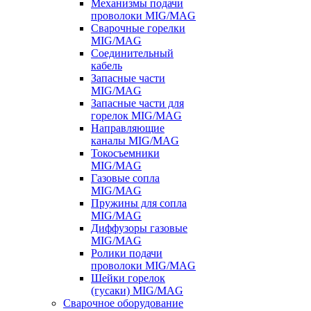
Механизмы подачи
проволоки MIG/MAG
Сварочные горелки
MIG/MAG
Соединительный
кабель
Запасные части
MIG/MAG
Запасные части для
горелок MIG/MAG
Направляющие
каналы MIG/MAG
Токосъемники
MIG/MAG
Газовые сопла
MIG/MAG
Пружины для сопла
MIG/MAG
Диффузоры газовые
MIG/MAG
Ролики подачи
проволоки MIG/MAG
Шейки горелок
(гусаки) MIG/MAG
Сварочное оборудование