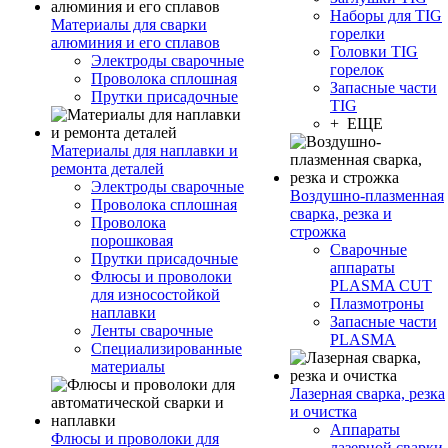
Наборы для TIG
Материалы для сварки
горелки
алюминия и его сплавов
Головки TIG
Электроды сварочные
горелок
Проволока сплошная
Запасные части
Прутки присадочные
TIG
+ ЕЩЕ
Материалы для наплавки и
ремонта деталей
Электроды сварочные
Воздушно-плазменная
Проволока сплошная
сварка, резка и
Проволока
строжка
порошковая
Сварочные
Прутки присадочные
аппараты
Флюсы и проволоки
PLASMA CUT
для износостойкой
Плазмотроны
наплавки
Запасные части
Ленты сварочные
PLASMA
Специализированные
материалы
Лазерная сварка, резка
и очистка
Аппараты
Флюсы и проволоки для
лазерной сварки