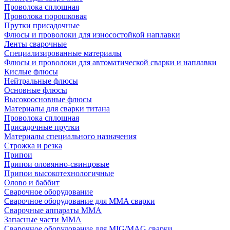
Проволока сплошная
Проволока порошковая
Прутки присадочные
Флюсы и проволоки для износостойкой наплавки
Ленты сварочные
Специализированные материалы
Флюсы и проволоки для автоматической сварки и наплавки
Кислые флюсы
Нейтральные флюсы
Основные флюсы
Высокоосновные флюсы
Материалы для сварки титана
Проволока сплошная
Присадочные прутки
Материалы специального назначения
Строжка и резка
Припои
Припои оловянно-свинцовые
Припои высокотехнологичные
Олово и баббит
Сварочное оборудование
Сварочное оборудование для MMA сварки
Сварочные аппараты MMA
Запасные части MMA
Сварочное оборудование для MIG/MAG сварки