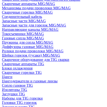
Сварочные аппараты MIG/MAG
Механизмы подачи проволоки MIG/MAG
Сварочные горелки MIG/MAG
Соединительный кабель
Запасные части MIG/MAG
Запасные части для горелок MIG/MAG
Направляющие каналы MIG/MAG
Токосъемники MIG/MAG
Газовые сопла MIG/MAG
Пружины для сопла MIG/MAG
Диффузоры газовые MIG/MAG
Ролики подачи проволоки MIG/MAG
Шейки горелок (гусаки) MIG/MAG
Сварочное оборудование для TIG сварки
Сварочные аппараты TIG
Блоки охлаждения
Сварочные горелки TIG
Цанги
Цангодержатели и газовые линзы
Сопло газовое TIG
Изоляторы TIG
Заглушки TIG
Наборы для TIG горелки
Головки TIG горелок
Запасные части TIG