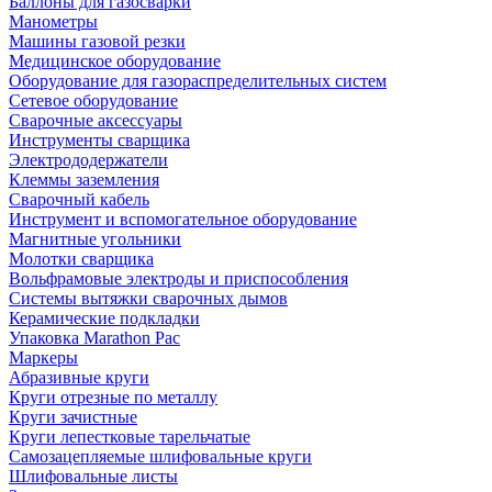
Баллоны для газосварки
Манометры
Машины газовой резки
Медицинское оборудование
Оборудование для газораспределительных систем
Сетевое оборудование
Сварочные аксессуары
Инструменты сварщика
Электрододержатели
Клеммы заземления
Сварочный кабель
Инструмент и вспомогательное оборудование
Магнитные угольники
Молотки сварщика
Вольфрамовые электроды и приспособления
Системы вытяжки сварочных дымов
Керамические подкладки
Упаковка Marathon Pac
Маркеры
Абразивные круги
Круги отрезные по металлу
Круги зачистные
Круги лепестковые тарельчатые
Самозацепляемые шлифовальные круги
Шлифовальные листы