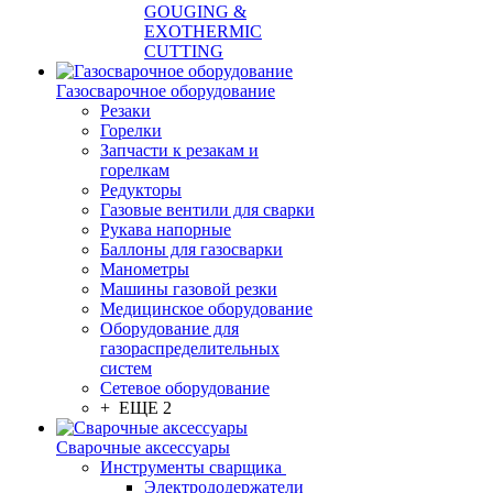
GOUGING &
EXOTHERMIC
CUTTING
Газосварочное оборудование
Резаки
Горелки
Запчасти к резакам и
горелкам
Редукторы
Газовые вентили для сварки
Рукава напорные
Баллоны для газосварки
Манометры
Машины газовой резки
Медицинское оборудование
Оборудование для
газораспределительных
систем
Сетевое оборудование
+ ЕЩЕ 2
Сварочные аксессуары
Инструменты сварщика
Электрододержатели