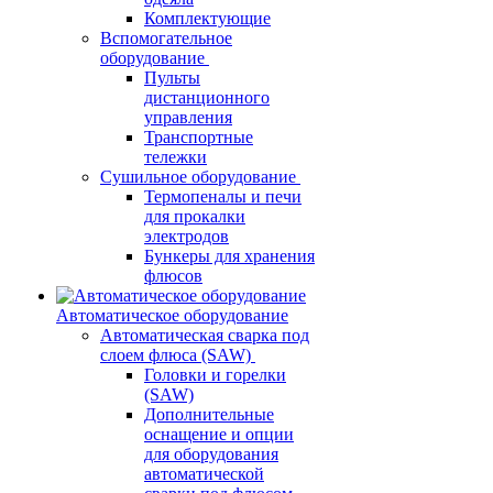
Комплектующие
Вспомогательное
оборудование
Пульты
дистанционного
управления
Транспортные
тележки
Сушильное оборудование
Термопеналы и печи
для прокалки
электродов
Бункеры для хранения
флюсов
Автоматическое оборудование
Автоматическая сварка под
слоем флюса (SAW)
Головки и горелки
(SAW)
Дополнительные
оснащение и опции
для оборудования
автоматической