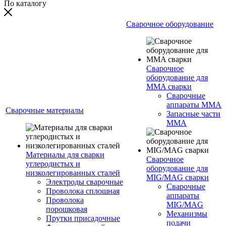
По каталогу
Сварочное оборудование
Сварочное
оборудование для
MMA сварки
Сварочные
аппараты MMA
Сварочные материалы
Запасные части
MMA
Материалы для сварки
Сварочное
углеродистых и
оборудование для
низколегированных сталей
MIG/MAG сварки
Электроды сварочные
Сварочные
Проволока сплошная
аппараты
Проволока
MIG/MAG
порошковая
Механизмы
Прутки присадочные
подачи