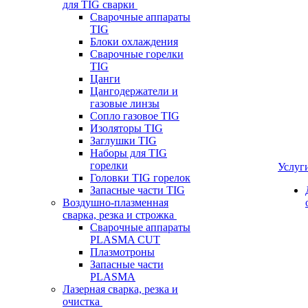
для TIG сварки
Сварочные аппараты
TIG
Блоки охлаждения
Сварочные горелки
TIG
Цанги
Цангодержатели и
газовые линзы
Сопло газовое TIG
Изоляторы TIG
Заглушки TIG
Наборы для TIG
горелки
Услуг
Головки TIG горелок
Запасные части TIG
Воздушно-плазменная
сварка, резка и строжка
Сварочные аппараты
PLASMA CUT
Плазмотроны
Запасные части
PLASMA
Лазерная сварка, резка и
очистка