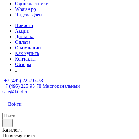
Одноклассники
WhatsApp
Яндекс.Дзен
Новости
Акции
Доставка
Оплата
О компании
Как купить
Контакты
Обзоры
...
+7 (495) 225-95-78
+7 (495) 225-95-78
Многоканальный
sale@ktnd.ru
Войти
Каталог
По всему сайту