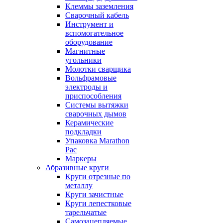
Клеммы заземления
Сварочный кабель
Инструмент и
вспомогательное
оборудование
Магнитные
угольники
Молотки сварщика
Вольфрамовые
электроды и
приспособления
Системы вытяжки
сварочных дымов
Керамические
подкладки
Упаковка Marathon
Pac
Маркеры
Абразивные круги
Круги отрезные по
металлу
Круги зачистные
Круги лепестковые
тарельчатые
Самозацепляемые