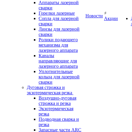
Аппараты лазерной
сварки
Горелки лазерные
Новости
Сопла для лазерной
Акции
сварки
Линзы для лазерной
сварки
Ролики подающего
механизма для
лазерного аппарата
Каналы
направляющие для
лазерного аппарата
Уплотнительные
кольца для лазерной
сварки
Дуговая строжка и
экзотермическая резка
Воздушно-дуговая
строжка и резка
Экзотермическая
резка
Подводная сварка и
резка
Запасные части ARC