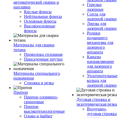
автоматической сварки и
Горелки
наплавки
лазерные
Кислые флюсы
Сопла для
Нейтральные флюсы
лазерной сварки
Основные флюсы
Линзы для
Высокоосновные
лазерной сварки
флюсы
Ролики
подающего
механизма для
Материалы для сварки
лазерного
титана
аппарата
Проволока сплошная
Каналы
Присадочные прутки
направляющие
для лазерного
аппарата
Материалы специального
Уплотнительные
назначения
кольца для
Строжка и резка
лазерной сварки
Припои
Припои оловянно-
Дуговая строжка и
свинцовые
экзотермическая резка
Припои
Воздушно-
высокотехнологичные
дуговая строжка
Олово и баббит