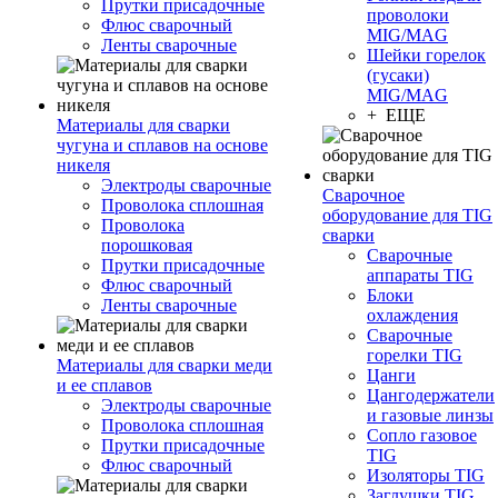
Прутки присадочные
проволоки
Флюс сварочный
MIG/MAG
Ленты сварочные
Шейки горелок
(гусаки)
MIG/MAG
+ ЕЩЕ
Материалы для сварки
чугуна и сплавов на основе
никеля
Электроды сварочные
Сварочное
Проволока сплошная
оборудование для TIG
Проволока
сварки
порошковая
Сварочные
Прутки присадочные
аппараты TIG
Флюс сварочный
Блоки
Ленты сварочные
охлаждения
Сварочные
горелки TIG
Материалы для сварки меди
Цанги
и ее сплавов
Цангодержатели
Электроды сварочные
и газовые линзы
Проволока сплошная
Сопло газовое
Прутки присадочные
TIG
Флюс сварочный
Изоляторы TIG
Заглушки TIG