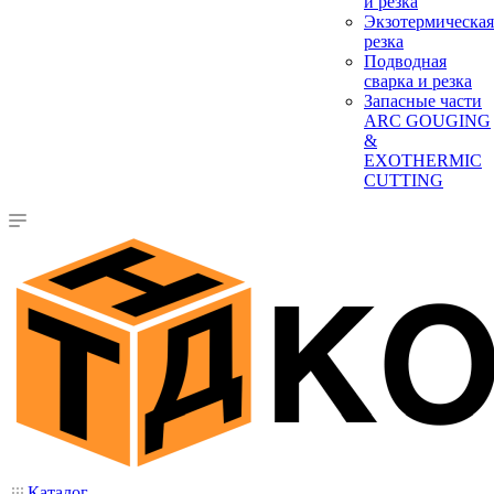
и резка
Экзотермическая
резка
Подводная
сварка и резка
Запасные части
ARC GOUGING
&
EXOTHERMIC
CUTTING
Каталог