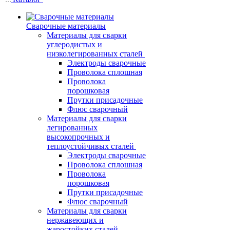
Сварочные материалы
Материалы для сварки
углеродистых и
низколегированных сталей
Электроды сварочные
Проволока сплошная
Проволока
порошковая
Прутки присадочные
Флюс сварочный
Материалы для сварки
легированных
высокопрочных и
теплоустойчивых сталей
Электроды сварочные
Проволока сплошная
Проволока
порошковая
Прутки присадочные
Флюс сварочный
Материалы для сварки
нержавеющих и
жаростойких сталей