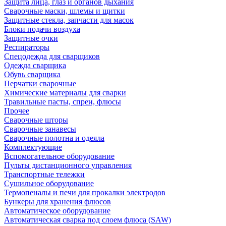
Защита лица, глаз и органов дыхания
Сварочные маски, шлемы и щитки
Защитные стекла, запчасти для масок
Блоки подачи воздуха
Защитные очки
Респираторы
Спецодежда для сварщиков
Одежда сварщика
Обувь сварщика
Перчатки сварочные
Химические материалы для сварки
Травильные пасты, спреи, флюсы
Прочее
Сварочные шторы
Сварочные занавесы
Сварочные полотна и одеяла
Комплектующие
Вспомогательное оборудование
Пульты дистанционного управления
Транспортные тележки
Сушильное оборудование
Термопеналы и печи для прокалки электродов
Бункеры для хранения флюсов
Автоматическое оборудование
Автоматическая сварка под слоем флюса (SAW)