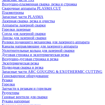
Воздушно-плазменная сварка, резка и строжка
Сварочные аппараты PLASMA CUT
Плазмотроны
Запасные части PLASMA
Лазерная сварка, резка и очистка
Аппараты лазерной сварки
Горелки лазерные
Сопла для лазерной сварки
Линзы для лазерной сварки
Ролики подающего механизма для лазерного аппарата
Каналы направляющие для лазерного аппарата
Уплотнительные кольца для лазерной сварки
Дуговая строжка и экзотермическая резка
Воздушно-дуговая строжка и резка
Экзотермическая резка
Подводная сварка и резка
Запасные части ARC GOUGING & EXOTHERMIC CUTTING
Газосварочное оборудование
Резаки
Горелки
Запчасти к резакам и горелкам
Редукторы
Газовые вентили для сварки
Рукава напорные