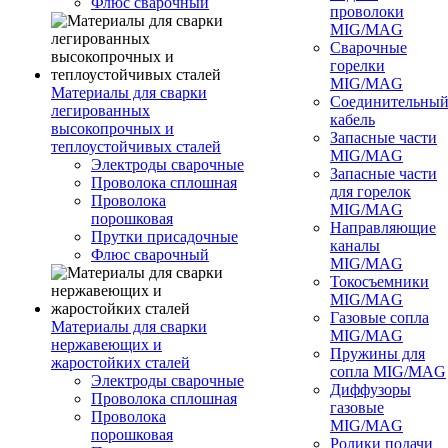
Флюс сварочный
проволоки
MIG/MAG
Сварочные
горелки
MIG/MAG
Материалы для сварки
Соединительны
легированных
кабель
высокопрочных и
Запасные части
теплоустойчивых сталей
MIG/MAG
Электроды сварочные
Запасные части
Проволока сплошная
для горелок
Проволока
MIG/MAG
порошковая
Направляющие
Прутки присадочные
каналы
Флюс сварочный
MIG/MAG
Токосъемники
MIG/MAG
Газовые сопла
Материалы для сварки
MIG/MAG
нержавеющих и
Пружины для
жаростойких сталей
сопла MIG/MAG
Электроды сварочные
Диффузоры
Проволока сплошная
газовые
Проволока
MIG/MAG
порошковая
Ролики подачи