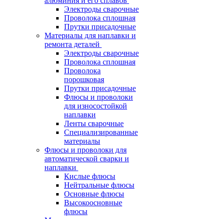
алюминия и его сплавов
Электроды сварочные
Проволока сплошная
Прутки присадочные
Материалы для наплавки и
ремонта деталей
Электроды сварочные
Проволока сплошная
Проволока
порошковая
Прутки присадочные
Флюсы и проволоки
для износостойкой
наплавки
Ленты сварочные
Специализированные
материалы
Флюсы и проволоки для
автоматической сварки и
наплавки
Кислые флюсы
Нейтральные флюсы
Основные флюсы
Высокоосновные
флюсы