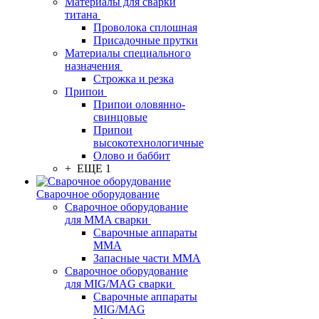
Материалы для сварки
титана
Проволока сплошная
Присадочные прутки
Материалы специального
назначения
Строжка и резка
Припои
Припои оловянно-
свинцовые
Припои
высокотехнологичные
Олово и баббит
+ ЕЩЕ 1
Сварочное оборудование
Сварочное оборудование
для MMA сварки
Сварочные аппараты
MMA
Запасные части MMA
Сварочное оборудование
для MIG/MAG сварки
Сварочные аппараты
MIG/MAG