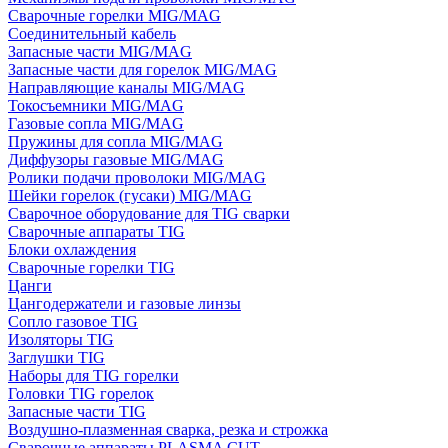
Сварочные горелки MIG/MAG
Соединительный кабель
Запасные части MIG/MAG
Запасные части для горелок MIG/MAG
Направляющие каналы MIG/MAG
Токосъемники MIG/MAG
Газовые сопла MIG/MAG
Пружины для сопла MIG/MAG
Диффузоры газовые MIG/MAG
Ролики подачи проволоки MIG/MAG
Шейки горелок (гусаки) MIG/MAG
Сварочное оборудование для TIG сварки
Сварочные аппараты TIG
Блоки охлаждения
Сварочные горелки TIG
Цанги
Цангодержатели и газовые линзы
Сопло газовое TIG
Изоляторы TIG
Заглушки TIG
Наборы для TIG горелки
Головки TIG горелок
Запасные части TIG
Воздушно-плазменная сварка, резка и строжка
Сварочные аппараты PLASMA CUT