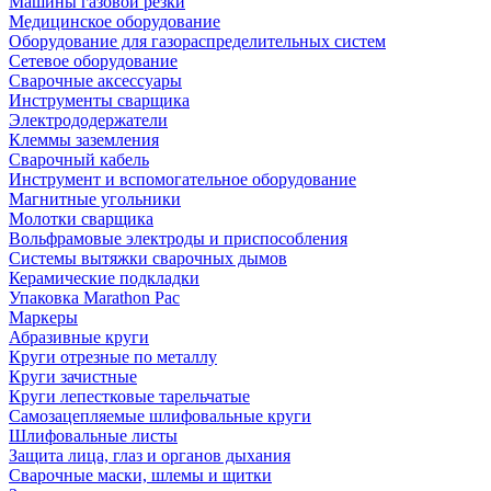
Машины газовой резки
Медицинское оборудование
Оборудование для газораспределительных систем
Сетевое оборудование
Сварочные аксессуары
Инструменты сварщика
Электрододержатели
Клеммы заземления
Сварочный кабель
Инструмент и вспомогательное оборудование
Магнитные угольники
Молотки сварщика
Вольфрамовые электроды и приспособления
Системы вытяжки сварочных дымов
Керамические подкладки
Упаковка Marathon Pac
Маркеры
Абразивные круги
Круги отрезные по металлу
Круги зачистные
Круги лепестковые тарельчатые
Самозацепляемые шлифовальные круги
Шлифовальные листы
Защита лица, глаз и органов дыхания
Сварочные маски, шлемы и щитки