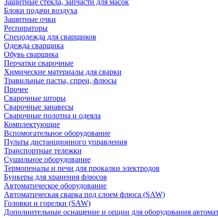
Защитные стекла, запчасти для масок
Блоки подачи воздуха
Защитные очки
Респираторы
Спецодежда для сварщиков
Одежда сварщика
Обувь сварщика
Перчатки сварочные
Химические материалы для сварки
Травильные пасты, спреи, флюсы
Прочее
Сварочные шторы
Сварочные занавесы
Сварочные полотна и одеяла
Комплектующие
Вспомогательное оборудование
Пульты дистанционного управления
Транспортные тележки
Сушильное оборудование
Термопеналы и печи для прокалки электродов
Бункеры для хранения флюсов
Автоматическое оборудование
Автоматическая сварка под слоем флюса (SAW)
Головки и горелки (SAW)
Дополнительные оснащение и опции для оборудования автома