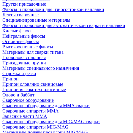
Прутки присадочные
Флюсы и проволоки для износостойкой наплавки
Ленты сварочные
Специализированные материалы
Флюсы и проволоки для автоматической сварки и наплавки
Кислые флюсы
Нейтральные флюсы
Основные флюсы
Высокоосновные флюсы
Материалы для сварки титана
Проволока сплошная
Присадочные прутки
Материалы специального назначения
Строжка и резка
Припои
Припои оловянно-свинцовые
Припои высокотехнологичные
Олово и баббит
Сварочное оборудование
Сварочное оборудование для MMA сварки
Сварочные аппараты MMA
Запасные части MMA
Сварочное оборудование для MIG/MAG сварки
Сварочные аппараты MIG/MAG
Механизмы подачи проволоки MIG/MAG