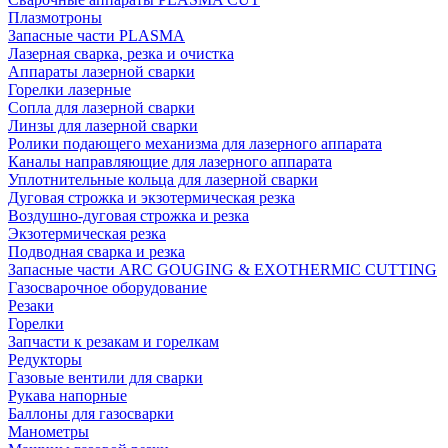
Плазмотроны
Запасные части PLASMA
Лазерная сварка, резка и очистка
Аппараты лазерной сварки
Горелки лазерные
Сопла для лазерной сварки
Линзы для лазерной сварки
Ролики подающего механизма для лазерного аппарата
Каналы направляющие для лазерного аппарата
Уплотнительные кольца для лазерной сварки
Дуговая строжка и экзотермическая резка
Воздушно-дуговая строжка и резка
Экзотермическая резка
Подводная сварка и резка
Запасные части ARC GOUGING & EXOTHERMIC CUTTING
Газосварочное оборудование
Резаки
Горелки
Запчасти к резакам и горелкам
Редукторы
Газовые вентили для сварки
Рукава напорные
Баллоны для газосварки
Манометры