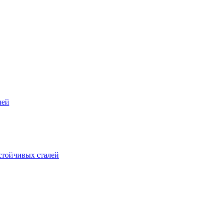
лей
стойчивых сталей