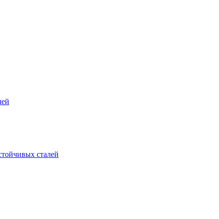
лей
стойчивых сталей