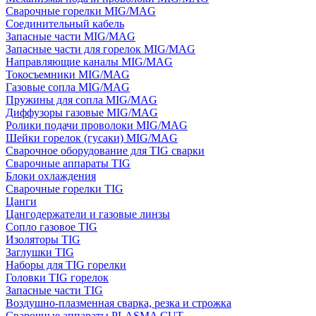
Сварочные горелки MIG/MAG
Соединительный кабель
Запасные части MIG/MAG
Запасные части для горелок MIG/MAG
Направляющие каналы MIG/MAG
Токосъемники MIG/MAG
Газовые сопла MIG/MAG
Пружины для сопла MIG/MAG
Диффузоры газовые MIG/MAG
Ролики подачи проволоки MIG/MAG
Шейки горелок (гусаки) MIG/MAG
Сварочное оборудование для TIG сварки
Сварочные аппараты TIG
Блоки охлаждения
Сварочные горелки TIG
Цанги
Цангодержатели и газовые линзы
Сопло газовое TIG
Изоляторы TIG
Заглушки TIG
Наборы для TIG горелки
Головки TIG горелок
Запасные части TIG
Воздушно-плазменная сварка, резка и строжка
Сварочные аппараты PLASMA CUT