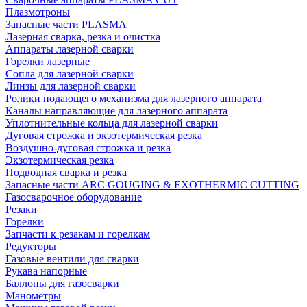
Плазмотроны
Запасные части PLASMA
Лазерная сварка, резка и очистка
Аппараты лазерной сварки
Горелки лазерные
Сопла для лазерной сварки
Линзы для лазерной сварки
Ролики подающего механизма для лазерного аппарата
Каналы направляющие для лазерного аппарата
Уплотнительные кольца для лазерной сварки
Дуговая строжка и экзотермическая резка
Воздушно-дуговая строжка и резка
Экзотермическая резка
Подводная сварка и резка
Запасные части ARC GOUGING & EXOTHERMIC CUTTING
Газосварочное оборудование
Резаки
Горелки
Запчасти к резакам и горелкам
Редукторы
Газовые вентили для сварки
Рукава напорные
Баллоны для газосварки
Манометры