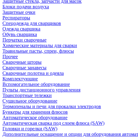
Защитные стекла, запчасти для масок
Блоки подачи воздуха
Защитные очки
Респираторы
Спецодежда для сварщиков
Одежда сварщика
Обувь сварщика
Перчатки сварочные
Химические материалы для сварки
Травильные пасты, спреи, флюсы
Прочее
Сварочные шторы
Сварочные занавесы
Сварочные полотна и одеяла
Комплектующие
Вспомогательное оборудование
Пульты дистанционного управления
Транспортные тележки
Сушильное оборудование
Термопеналы и печи для прокалки электродов
Бункеры для хранения флюсов
Автоматическое оборудование
Автоматическая сварка под слоем флюса (SAW)
Головки и горелки (SAW)
Дополнительные оснащение и опции для оборудования автома