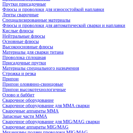
Прутки присадочные
Флюсы и проволоки для износостойкой наплавки
Ленты сварочные
Специализированные материалы
Флюсы и проволоки для автоматической сварки и наплавки
Кислые флюсы
Нейтральные флюсы
Основные флюсы
Высокоосновные флюсы
Материалы для сварки титана
Проволока сплошная
Присадочные прутки
Материалы специального назначения
Строжка и резка
Припои
Припои оловянно-свинцовые
Припои высокотехнологичные
Олово и баббит
Сварочное оборудование
Сварочное оборудование для MMA сварки
Сварочные аппараты MMA
Запасные части MMA
Сварочное оборудование для MIG/MAG сварки
Сварочные аппараты MIG/MAG
Механизмы подачи проволоки MIG/MAG