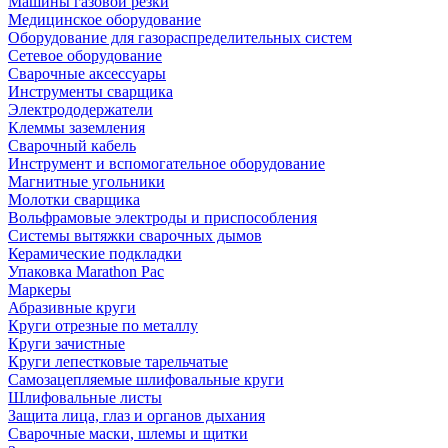
Машины газовой резки
Медицинское оборудование
Оборудование для газораспределительных систем
Сетевое оборудование
Сварочные аксессуары
Инструменты сварщика
Электрододержатели
Клеммы заземления
Сварочный кабель
Инструмент и вспомогательное оборудование
Магнитные угольники
Молотки сварщика
Вольфрамовые электроды и приспособления
Системы вытяжки сварочных дымов
Керамические подкладки
Упаковка Marathon Pac
Маркеры
Абразивные круги
Круги отрезные по металлу
Круги зачистные
Круги лепестковые тарельчатые
Самозацепляемые шлифовальные круги
Шлифовальные листы
Защита лица, глаз и органов дыхания
Сварочные маски, шлемы и щитки