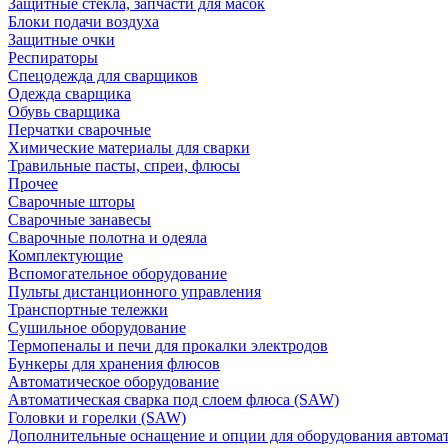
Защитные стекла, запчасти для масок
Блоки подачи воздуха
Защитные очки
Респираторы
Спецодежда для сварщиков
Одежда сварщика
Обувь сварщика
Перчатки сварочные
Химические материалы для сварки
Травильные пасты, спреи, флюсы
Прочее
Сварочные шторы
Сварочные занавесы
Сварочные полотна и одеяла
Комплектующие
Вспомогательное оборудование
Пульты дистанционного управления
Транспортные тележки
Сушильное оборудование
Термопеналы и печи для прокалки электродов
Бункеры для хранения флюсов
Автоматическое оборудование
Автоматическая сварка под слоем флюса (SAW)
Головки и горелки (SAW)
Дополнительные оснащение и опции для оборудования автома