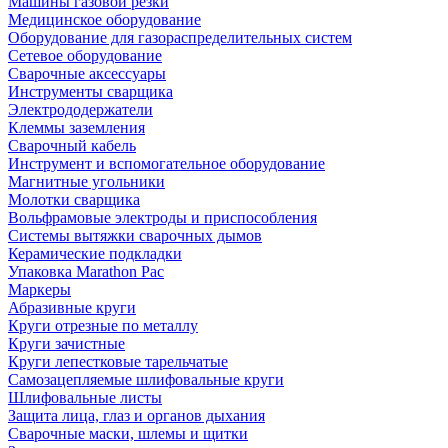
Машины газовой резки
Медицинское оборудование
Оборудование для газораспределительных систем
Сетевое оборудование
Сварочные аксессуары
Инструменты сварщика
Электрододержатели
Клеммы заземления
Сварочный кабель
Инструмент и вспомогательное оборудование
Магнитные угольники
Молотки сварщика
Вольфрамовые электроды и приспособления
Системы вытяжки сварочных дымов
Керамические подкладки
Упаковка Marathon Pac
Маркеры
Абразивные круги
Круги отрезные по металлу
Круги зачистные
Круги лепестковые тарельчатые
Самозацепляемые шлифовальные круги
Шлифовальные листы
Защита лица, глаз и органов дыхания
Сварочные маски, шлемы и щитки