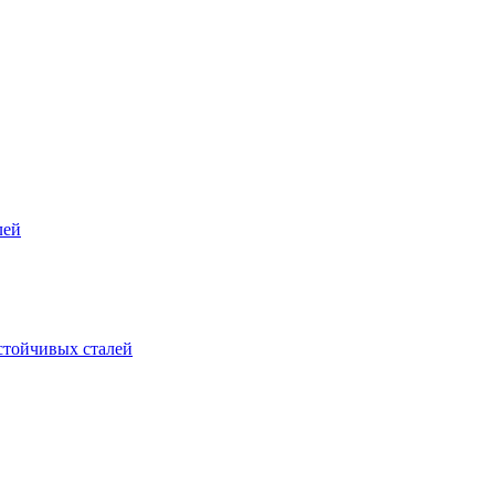
лей
стойчивых сталей