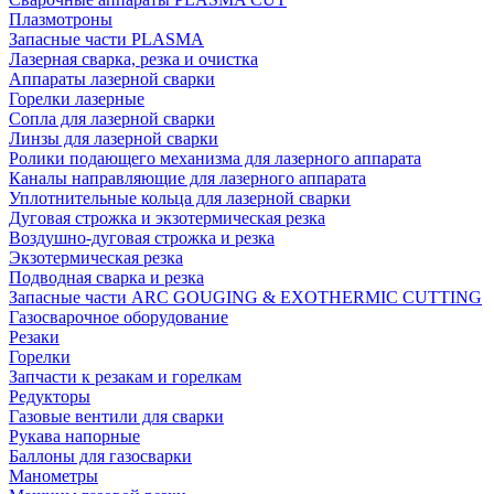
Плазмотроны
Запасные части PLASMA
Лазерная сварка, резка и очистка
Аппараты лазерной сварки
Горелки лазерные
Сопла для лазерной сварки
Линзы для лазерной сварки
Ролики подающего механизма для лазерного аппарата
Каналы направляющие для лазерного аппарата
Уплотнительные кольца для лазерной сварки
Дуговая строжка и экзотермическая резка
Воздушно-дуговая строжка и резка
Экзотермическая резка
Подводная сварка и резка
Запасные части ARC GOUGING & EXOTHERMIC CUTTING
Газосварочное оборудование
Резаки
Горелки
Запчасти к резакам и горелкам
Редукторы
Газовые вентили для сварки
Рукава напорные
Баллоны для газосварки
Манометры