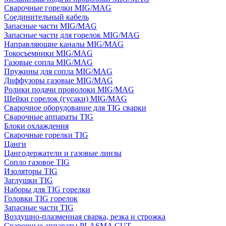
Сварочные горелки MIG/MAG
Соединительный кабель
Запасные части MIG/MAG
Запасные части для горелок MIG/MAG
Направляющие каналы MIG/MAG
Токосъемники MIG/MAG
Газовые сопла MIG/MAG
Пружины для сопла MIG/MAG
Диффузоры газовые MIG/MAG
Ролики подачи проволоки MIG/MAG
Шейки горелок (гусаки) MIG/MAG
Сварочное оборудование для TIG сварки
Сварочные аппараты TIG
Блоки охлаждения
Сварочные горелки TIG
Цанги
Цангодержатели и газовые линзы
Сопло газовое TIG
Изоляторы TIG
Заглушки TIG
Наборы для TIG горелки
Головки TIG горелок
Запасные части TIG
Воздушно-плазменная сварка, резка и строжка
Сварочные аппараты PLASMA CUT