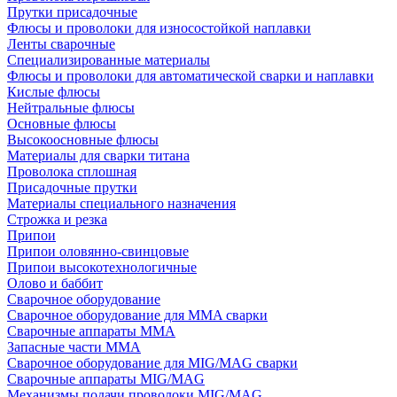
Прутки присадочные
Флюсы и проволоки для износостойкой наплавки
Ленты сварочные
Специализированные материалы
Флюсы и проволоки для автоматической сварки и наплавки
Кислые флюсы
Нейтральные флюсы
Основные флюсы
Высокоосновные флюсы
Материалы для сварки титана
Проволока сплошная
Присадочные прутки
Материалы специального назначения
Строжка и резка
Припои
Припои оловянно-свинцовые
Припои высокотехнологичные
Олово и баббит
Сварочное оборудование
Сварочное оборудование для MMA сварки
Сварочные аппараты MMA
Запасные части MMA
Сварочное оборудование для MIG/MAG сварки
Сварочные аппараты MIG/MAG
Механизмы подачи проволоки MIG/MAG