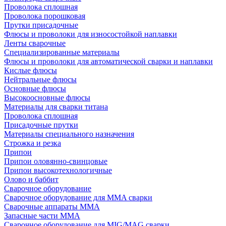
Проволока сплошная
Проволока порошковая
Прутки присадочные
Флюсы и проволоки для износостойкой наплавки
Ленты сварочные
Специализированные материалы
Флюсы и проволоки для автоматической сварки и наплавки
Кислые флюсы
Нейтральные флюсы
Основные флюсы
Высокоосновные флюсы
Материалы для сварки титана
Проволока сплошная
Присадочные прутки
Материалы специального назначения
Строжка и резка
Припои
Припои оловянно-свинцовые
Припои высокотехнологичные
Олово и баббит
Сварочное оборудование
Сварочное оборудование для MMA сварки
Сварочные аппараты MMA
Запасные части MMA
Сварочное оборудование для MIG/MAG сварки