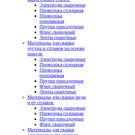
Электроды сварочные
Проволока сплошная
Проволока
порошковая
Прутки присадочные
Флюс сварочный
Ленты сварочные
Материалы для сварки
чугуна и сплавов на основе
никеля
Электроды сварочные
Проволока сплошная
Проволока
порошковая
Прутки присадочные
Флюс сварочный
Ленты сварочные
Материалы для сварки меди
и ее сплавов
Электроды сварочные
Проволока сплошная
Прутки присадочные
Флюс сварочный
Материалы для сварки