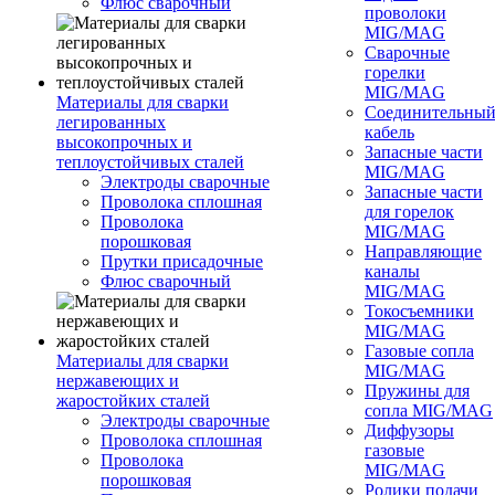
Флюс сварочный
проволоки
MIG/MAG
Сварочные
горелки
MIG/MAG
Материалы для сварки
Соединительны
легированных
кабель
высокопрочных и
Запасные части
теплоустойчивых сталей
MIG/MAG
Электроды сварочные
Запасные части
Проволока сплошная
для горелок
Проволока
MIG/MAG
порошковая
Направляющие
Прутки присадочные
каналы
Флюс сварочный
MIG/MAG
Токосъемники
MIG/MAG
Газовые сопла
Материалы для сварки
MIG/MAG
нержавеющих и
Пружины для
жаростойких сталей
сопла MIG/MAG
Электроды сварочные
Диффузоры
Проволока сплошная
газовые
Проволока
MIG/MAG
порошковая
Ролики подачи