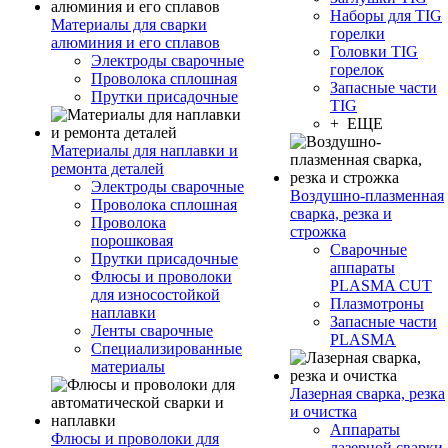
Наборы для TIG
Материалы для сварки
горелки
алюминия и его сплавов
Головки TIG
Электроды сварочные
горелок
Проволока сплошная
Запасные части
Прутки присадочные
TIG
+ ЕЩЕ
Материалы для наплавки и
ремонта деталей
Электроды сварочные
Воздушно-плазменная
Проволока сплошная
сварка, резка и
Проволока
строжка
порошковая
Сварочные
Прутки присадочные
аппараты
Флюсы и проволоки
PLASMA CUT
для износостойкой
Плазмотроны
наплавки
Запасные части
Ленты сварочные
PLASMA
Специализированные
материалы
Лазерная сварка, резка
и очистка
Аппараты
Флюсы и проволоки для
лазерной сварки