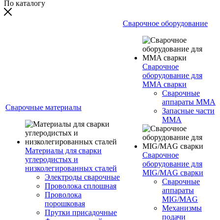
По каталогу
Сварочное оборудование
Сварочное
оборудование для
MMA сварки
Сварочные
аппараты MMA
Сварочные материалы
Запасные части
MMA
Материалы для сварки
Сварочное
углеродистых и
оборудование для
низколегированных сталей
MIG/MAG сварки
Электроды сварочные
Сварочные
Проволока сплошная
аппараты
Проволока
MIG/MAG
порошковая
Механизмы
Прутки присадочные
подачи