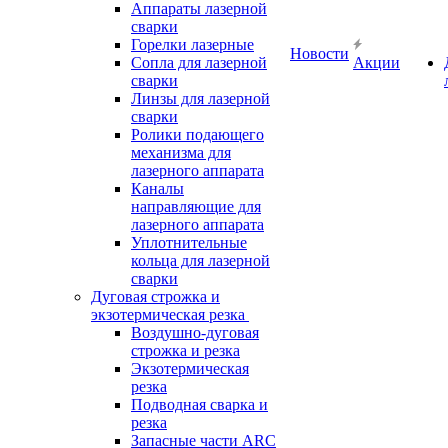
Аппараты лазерной
сварки
Горелки лазерные
Новости
Сопла для лазерной
Акции
сварки
Линзы для лазерной
сварки
Ролики подающего
механизма для
лазерного аппарата
Каналы
направляющие для
лазерного аппарата
Уплотнительные
кольца для лазерной
сварки
Дуговая строжка и
экзотермическая резка
Воздушно-дуговая
строжка и резка
Экзотермическая
резка
Подводная сварка и
резка
Запасные части ARC