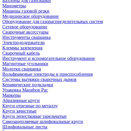
Баллоны для газосварки
Манометры
Машины газовой резки
Медицинское оборудование
Оборудование для газораспределительных систем
Сетевое оборудование
Сварочные аксессуары
Инструменты сварщика
Электрододержатели
Клеммы заземления
Сварочный кабель
Инструмент и вспомогательное оборудование
Магнитные угольники
Молотки сварщика
Вольфрамовые электроды и приспособления
Системы вытяжки сварочных дымов
Керамические подкладки
Упаковка Marathon Pac
Маркеры
Абразивные круги
Круги отрезные по металлу
Круги зачистные
Круги лепестковые тарельчатые
Самозацепляемые шлифовальные круги
Шлифовальные листы