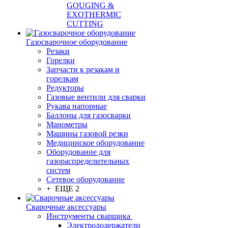
GOUGING &
EXOTHERMIC
CUTTING
Газосварочное оборудование
Резаки
Горелки
Запчасти к резакам и
горелкам
Редукторы
Газовые вентили для сварки
Рукава напорные
Баллоны для газосварки
Манометры
Машины газовой резки
Медицинское оборудование
Оборудование для
газораспределительных
систем
Сетевое оборудование
+ ЕЩЕ 2
Сварочные аксессуары
Инструменты сварщика
Электрододержатели