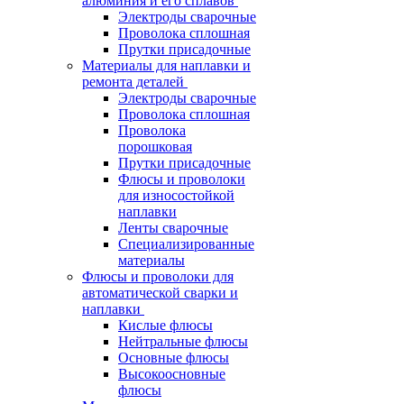
алюминия и его сплавов
Электроды сварочные
Проволока сплошная
Прутки присадочные
Материалы для наплавки и
ремонта деталей
Электроды сварочные
Проволока сплошная
Проволока
порошковая
Прутки присадочные
Флюсы и проволоки
для износостойкой
наплавки
Ленты сварочные
Специализированные
материалы
Флюсы и проволоки для
автоматической сварки и
наплавки
Кислые флюсы
Нейтральные флюсы
Основные флюсы
Высокоосновные
флюсы