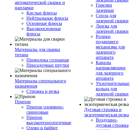
автоматической сварки и
Горелки
наплавки
лазерные
Кислые флюсы
Сопла для
Нейтральные флюсы
лазерной сварки
Основные флюсы
Линзы для
Высокоосновные
лазерной сварки
флюсы
Ролики
подающего
механизма для
Материалы для сварки
лазерного
титана
аппарата
Проволока сплошная
Каналы
Присадочные прутки
направляющие
для лазерного
аппарата
Материалы специального
Уплотнительные
назначения
кольца для
Строжка и резка
лазерной сварки
Припои
Припои оловянно-
Дуговая строжка и
свинцовые
экзотермическая резка
Припои
Воздушно-
высокотехнологичные
дуговая строжка
Олово и баббит