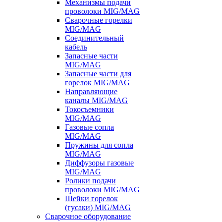
Механизмы подачи
проволоки MIG/MAG
Сварочные горелки
MIG/MAG
Соединительный
кабель
Запасные части
MIG/MAG
Запасные части для
горелок MIG/MAG
Направляющие
каналы MIG/MAG
Токосъемники
MIG/MAG
Газовые сопла
MIG/MAG
Пружины для сопла
MIG/MAG
Диффузоры газовые
MIG/MAG
Ролики подачи
проволоки MIG/MAG
Шейки горелок
(гусаки) MIG/MAG
Сварочное оборудование