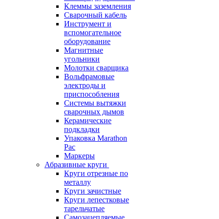
Клеммы заземления
Сварочный кабель
Инструмент и
вспомогательное
оборудование
Магнитные
угольники
Молотки сварщика
Вольфрамовые
электроды и
приспособления
Системы вытяжки
сварочных дымов
Керамические
подкладки
Упаковка Marathon
Pac
Маркеры
Абразивные круги
Круги отрезные по
металлу
Круги зачистные
Круги лепестковые
тарельчатые
Самозацепляемые