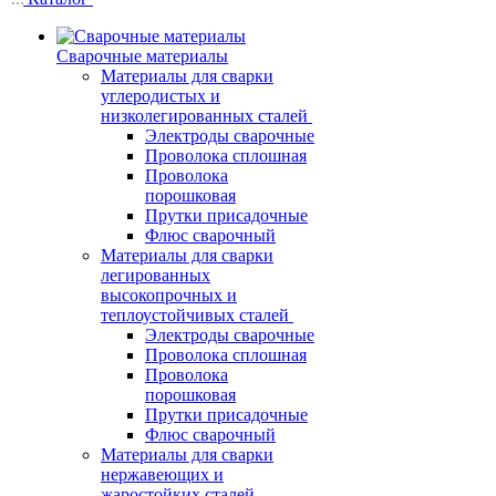
Сварочные материалы
Материалы для сварки
углеродистых и
низколегированных сталей
Электроды сварочные
Проволока сплошная
Проволока
порошковая
Прутки присадочные
Флюс сварочный
Материалы для сварки
легированных
высокопрочных и
теплоустойчивых сталей
Электроды сварочные
Проволока сплошная
Проволока
порошковая
Прутки присадочные
Флюс сварочный
Материалы для сварки
нержавеющих и
жаростойких сталей