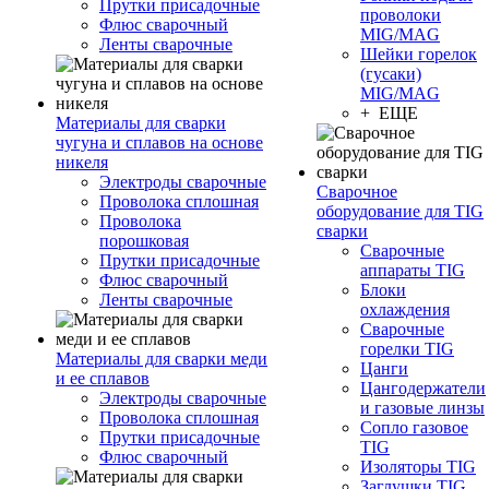
Прутки присадочные
проволоки
Флюс сварочный
MIG/MAG
Ленты сварочные
Шейки горелок
(гусаки)
MIG/MAG
+ ЕЩЕ
Материалы для сварки
чугуна и сплавов на основе
никеля
Электроды сварочные
Сварочное
Проволока сплошная
оборудование для TIG
Проволока
сварки
порошковая
Сварочные
Прутки присадочные
аппараты TIG
Флюс сварочный
Блоки
Ленты сварочные
охлаждения
Сварочные
горелки TIG
Материалы для сварки меди
Цанги
и ее сплавов
Цангодержатели
Электроды сварочные
и газовые линзы
Проволока сплошная
Сопло газовое
Прутки присадочные
TIG
Флюс сварочный
Изоляторы TIG
Заглушки TIG