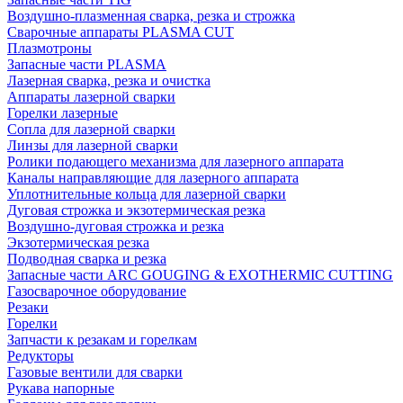
Воздушно-плазменная сварка, резка и строжка
Сварочные аппараты PLASMA CUT
Плазмотроны
Запасные части PLASMA
Лазерная сварка, резка и очистка
Аппараты лазерной сварки
Горелки лазерные
Сопла для лазерной сварки
Линзы для лазерной сварки
Ролики подающего механизма для лазерного аппарата
Каналы направляющие для лазерного аппарата
Уплотнительные кольца для лазерной сварки
Дуговая строжка и экзотермическая резка
Воздушно-дуговая строжка и резка
Экзотермическая резка
Подводная сварка и резка
Запасные части ARC GOUGING & EXOTHERMIC CUTTING
Газосварочное оборудование
Резаки
Горелки
Запчасти к резакам и горелкам
Редукторы
Газовые вентили для сварки
Рукава напорные