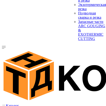
и резка
Экзотермическая
резка
Подводная
сварка и резка
Запасные части
ARC GOUGING
&
EXOTHERMIC
CUTTING
Каталог