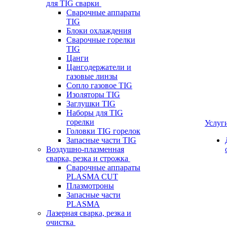
для TIG сварки
Сварочные аппараты
TIG
Блоки охлаждения
Сварочные горелки
TIG
Цанги
Цангодержатели и
газовые линзы
Сопло газовое TIG
Изоляторы TIG
Заглушки TIG
Наборы для TIG
горелки
Услуг
Головки TIG горелок
Запасные части TIG
Воздушно-плазменная
сварка, резка и строжка
Сварочные аппараты
PLASMA CUT
Плазмотроны
Запасные части
PLASMA
Лазерная сварка, резка и
очистка