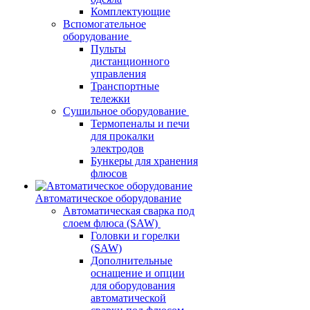
Комплектующие
Вспомогательное
оборудование
Пульты
дистанционного
управления
Транспортные
тележки
Сушильное оборудование
Термопеналы и печи
для прокалки
электродов
Бункеры для хранения
флюсов
Автоматическое оборудование
Автоматическая сварка под
слоем флюса (SAW)
Головки и горелки
(SAW)
Дополнительные
оснащение и опции
для оборудования
автоматической