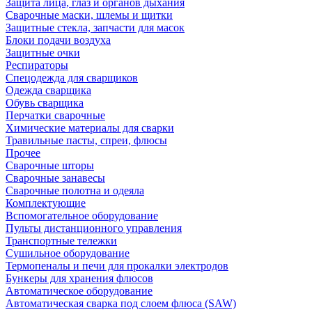
Защита лица, глаз и органов дыхания
Сварочные маски, шлемы и щитки
Защитные стекла, запчасти для масок
Блоки подачи воздуха
Защитные очки
Респираторы
Спецодежда для сварщиков
Одежда сварщика
Обувь сварщика
Перчатки сварочные
Химические материалы для сварки
Травильные пасты, спреи, флюсы
Прочее
Сварочные шторы
Сварочные занавесы
Сварочные полотна и одеяла
Комплектующие
Вспомогательное оборудование
Пульты дистанционного управления
Транспортные тележки
Сушильное оборудование
Термопеналы и печи для прокалки электродов
Бункеры для хранения флюсов
Автоматическое оборудование
Автоматическая сварка под слоем флюса (SAW)