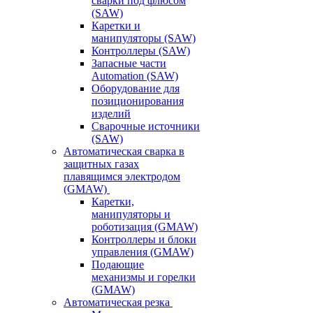
сварки под флюсом
(SAW)
Каретки и
манипуляторы (SAW)
Контроллеры (SAW)
Запасные части
Automation (SAW)
Оборудование для
позиционирования
изделий
Сварочные источники
(SAW)
Автоматическая сварка в
защитных газах
плавящимся электродом
(GMAW)
Каретки,
манипуляторы и
роботизация (GMAW)
Контроллеры и блоки
управления (GMAW)
Подающие
механизмы и горелки
(GMAW)
Автоматическая резка