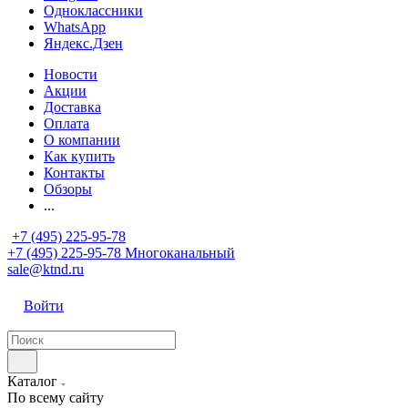
Одноклассники
WhatsApp
Яндекс.Дзен
Новости
Акции
Доставка
Оплата
О компании
Как купить
Контакты
Обзоры
...
+7 (495) 225-95-78
+7 (495) 225-95-78
Многоканальный
sale@ktnd.ru
Войти
Каталог
По всему сайту