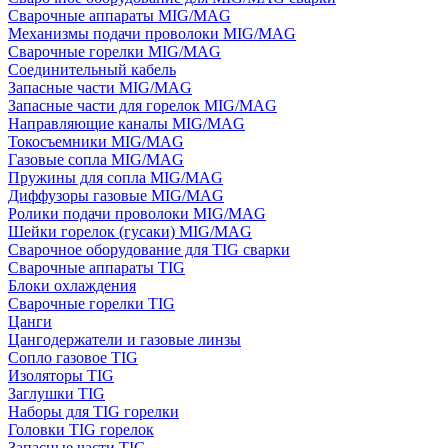
Сварочные аппараты MIG/MAG
Механизмы подачи проволоки MIG/MAG
Сварочные горелки MIG/MAG
Соединительный кабель
Запасные части MIG/MAG
Запасные части для горелок MIG/MAG
Направляющие каналы MIG/MAG
Токосъемники MIG/MAG
Газовые сопла MIG/MAG
Пружины для сопла MIG/MAG
Диффузоры газовые MIG/MAG
Ролики подачи проволоки MIG/MAG
Шейки горелок (гусаки) MIG/MAG
Сварочное оборудование для TIG сварки
Сварочные аппараты TIG
Блоки охлаждения
Сварочные горелки TIG
Цанги
Цангодержатели и газовые линзы
Сопло газовое TIG
Изоляторы TIG
Заглушки TIG
Наборы для TIG горелки
Головки TIG горелок
Запасные части TIG