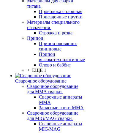
Материалы для сварки
титана
Проволока сплошная
Присадочные прутки
Материалы специального
назначения
Строжка и резка
Припои
Припои оловянно-
свинцовые
Припои
высокотехнологичные
Олово и баббит
+ ЕЩЕ 1
Сварочное оборудование
Сварочное оборудование
для MMA сварки
Сварочные аппараты
MMA
Запасные части MMA
Сварочное оборудование
для MIG/MAG сварки
Сварочные аппараты
MIG/MAG