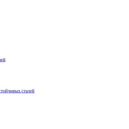
лей
стойчивых сталей