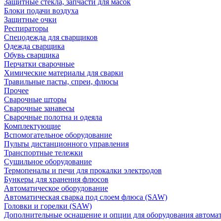
Защитные стекла, запчасти для масок
Блоки подачи воздуха
Защитные очки
Респираторы
Спецодежда для сварщиков
Одежда сварщика
Обувь сварщика
Перчатки сварочные
Химические материалы для сварки
Травильные пасты, спреи, флюсы
Прочее
Сварочные шторы
Сварочные занавесы
Сварочные полотна и одеяла
Комплектующие
Вспомогательное оборудование
Пульты дистанционного управления
Транспортные тележки
Сушильное оборудование
Термопеналы и печи для прокалки электродов
Бункеры для хранения флюсов
Автоматическое оборудование
Автоматическая сварка под слоем флюса (SAW)
Головки и горелки (SAW)
Дополнительные оснащение и опции для оборудования автома