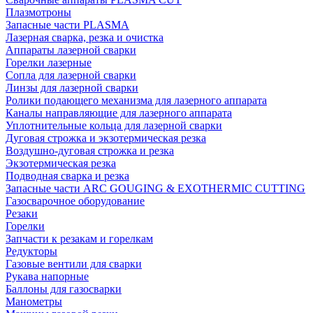
Плазмотроны
Запасные части PLASMA
Лазерная сварка, резка и очистка
Аппараты лазерной сварки
Горелки лазерные
Сопла для лазерной сварки
Линзы для лазерной сварки
Ролики подающего механизма для лазерного аппарата
Каналы направляющие для лазерного аппарата
Уплотнительные кольца для лазерной сварки
Дуговая строжка и экзотермическая резка
Воздушно-дуговая строжка и резка
Экзотермическая резка
Подводная сварка и резка
Запасные части ARC GOUGING & EXOTHERMIC CUTTING
Газосварочное оборудование
Резаки
Горелки
Запчасти к резакам и горелкам
Редукторы
Газовые вентили для сварки
Рукава напорные
Баллоны для газосварки
Манометры