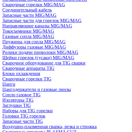
Сварочные горелки MIG/MAG
Соединительный кабель
Запасные части MIG/MAG
Запасные части для горелок MIG/MAG
Направляющие каналы MIG/MAG
Токосъемники MIG/MAG
Газовые сопла MIG/MAG
Пружины для сопла MIG/MAG
Диффузоры газовые MIG/MAG
Ролики подачи проволоки MIG/MAG
Шейки горелок (гусаки) MIG/MAG
Сварочное оборудование для TIG сварки
Сварочные аппараты TIG
Блоки охлаждения
Сварочные горелки TIG
Цанги
Цангодержатели и газовые линзы
Сопло газовое TIG
Изоляторы TIG
Заглушки TIG
Наборы для TIG горелки
Головки TIG горелок
Запасные части TIG
Воздушно-плазменная сварка, резка и строжка
Сварочные аппараты PLASMA CUT