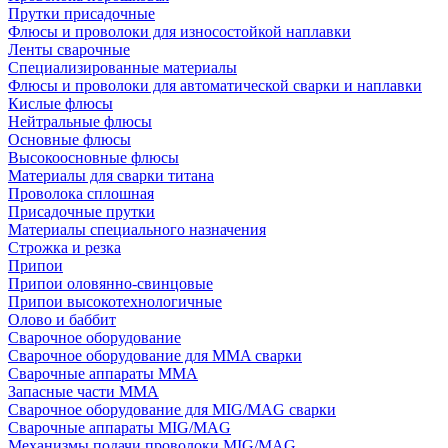
Прутки присадочные
Флюсы и проволоки для износостойкой наплавки
Ленты сварочные
Специализированные материалы
Флюсы и проволоки для автоматической сварки и наплавки
Кислые флюсы
Нейтральные флюсы
Основные флюсы
Высокоосновные флюсы
Материалы для сварки титана
Проволока сплошная
Присадочные прутки
Материалы специального назначения
Строжка и резка
Припои
Припои оловянно-свинцовые
Припои высокотехнологичные
Олово и баббит
Сварочное оборудование
Сварочное оборудование для MMA сварки
Сварочные аппараты MMA
Запасные части MMA
Сварочное оборудование для MIG/MAG сварки
Сварочные аппараты MIG/MAG
Механизмы подачи проволоки MIG/MAG