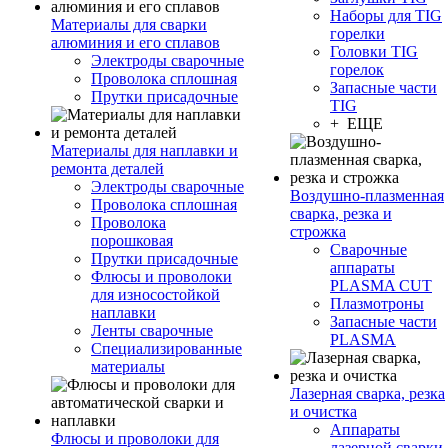
Наборы для TIG
Материалы для сварки
горелки
алюминия и его сплавов
Головки TIG
Электроды сварочные
горелок
Проволока сплошная
Запасные части
Прутки присадочные
TIG
+ ЕЩЕ
Материалы для наплавки и
ремонта деталей
Электроды сварочные
Воздушно-плазменная
Проволока сплошная
сварка, резка и
Проволока
строжка
порошковая
Сварочные
Прутки присадочные
аппараты
Флюсы и проволоки
PLASMA CUT
для износостойкой
Плазмотроны
наплавки
Запасные части
Ленты сварочные
PLASMA
Специализированные
материалы
Лазерная сварка, резка
и очистка
Аппараты
Флюсы и проволоки для
лазерной сварки