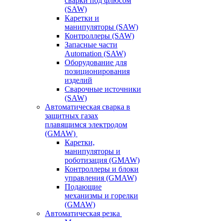
сварки под флюсом
(SAW)
Каретки и
манипуляторы (SAW)
Контроллеры (SAW)
Запасные части
Automation (SAW)
Оборудование для
позиционирования
изделий
Сварочные источники
(SAW)
Автоматическая сварка в
защитных газах
плавящимся электродом
(GMAW)
Каретки,
манипуляторы и
роботизация (GMAW)
Контроллеры и блоки
управления (GMAW)
Подающие
механизмы и горелки
(GMAW)
Автоматическая резка