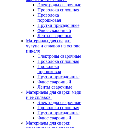
Электроды сварочные
Проволока сплошная
Проволока
порошковая
Прутки присадочные
Флюс сварочный
Ленты сварочные
Материалы для сварки
чугуна и сплавов на основе
никеля
Электроды сварочные
Проволока сплошная
Проволока
порошковая
Прутки присадочные
Флюс сварочный
Ленты сварочные
Материалы для сварки меди
и ее сплавов
Электроды сварочные
Проволока сплошная
Прутки присадочные
Флюс сварочный
Материалы для сварки