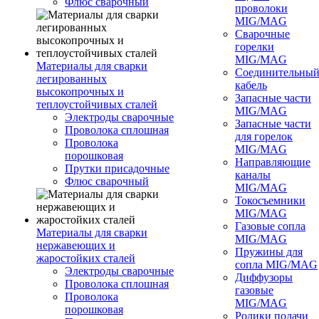
Флюс сварочный
проволоки
MIG/MAG
Сварочные
горелки
MIG/MAG
Материалы для сварки
Соединительны
легированных
кабель
высокопрочных и
Запасные части
теплоустойчивых сталей
MIG/MAG
Электроды сварочные
Запасные части
Проволока сплошная
для горелок
Проволока
MIG/MAG
порошковая
Направляющие
Прутки присадочные
каналы
Флюс сварочный
MIG/MAG
Токосъемники
MIG/MAG
Газовые сопла
Материалы для сварки
MIG/MAG
нержавеющих и
Пружины для
жаростойких сталей
сопла MIG/MAG
Электроды сварочные
Диффузоры
Проволока сплошная
газовые
Проволока
MIG/MAG
порошковая
Ролики подачи