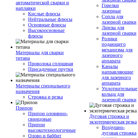
автоматической сварки и
Горелки
наплавки
лазерные
Кислые флюсы
Сопла для
Нейтральные флюсы
лазерной сварки
Основные флюсы
Линзы для
Высокоосновные
лазерной сварки
флюсы
Ролики
подающего
механизма для
Материалы для сварки
лазерного
титана
аппарата
Проволока сплошная
Каналы
Присадочные прутки
направляющие
для лазерного
аппарата
Материалы специального
Уплотнительные
назначения
кольца для
Строжка и резка
лазерной сварки
Припои
Припои оловянно-
Дуговая строжка и
свинцовые
экзотермическая резка
Припои
Воздушно-
высокотехнологичные
дуговая строжка
Олово и баббит