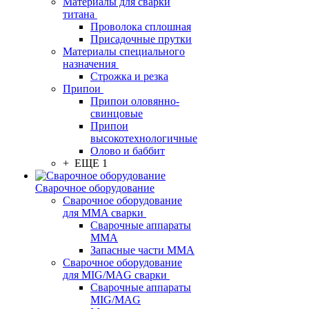
Материалы для сварки
титана
Проволока сплошная
Присадочные прутки
Материалы специального
назначения
Строжка и резка
Припои
Припои оловянно-
свинцовые
Припои
высокотехнологичные
Олово и баббит
+ ЕЩЕ 1
Сварочное оборудование
Сварочное оборудование
для MMA сварки
Сварочные аппараты
MMA
Запасные части MMA
Сварочное оборудование
для MIG/MAG сварки
Сварочные аппараты
MIG/MAG