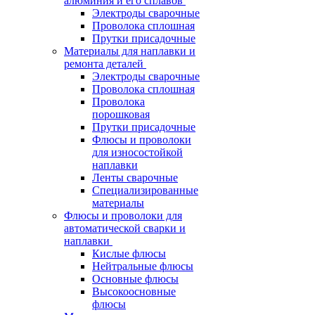
алюминия и его сплавов
Электроды сварочные
Проволока сплошная
Прутки присадочные
Материалы для наплавки и
ремонта деталей
Электроды сварочные
Проволока сплошная
Проволока
порошковая
Прутки присадочные
Флюсы и проволоки
для износостойкой
наплавки
Ленты сварочные
Специализированные
материалы
Флюсы и проволоки для
автоматической сварки и
наплавки
Кислые флюсы
Нейтральные флюсы
Основные флюсы
Высокоосновные
флюсы