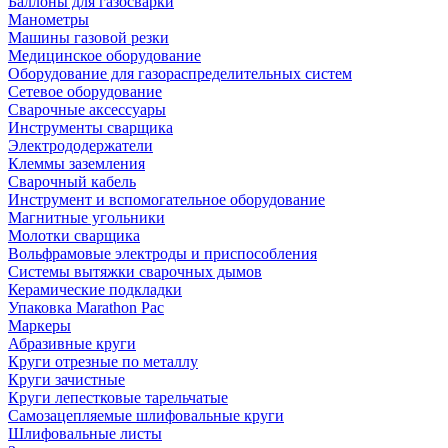
Баллоны для газосварки
Манометры
Машины газовой резки
Медицинское оборудование
Оборудование для газораспределительных систем
Сетевое оборудование
Сварочные аксессуары
Инструменты сварщика
Электрододержатели
Клеммы заземления
Сварочный кабель
Инструмент и вспомогательное оборудование
Магнитные угольники
Молотки сварщика
Вольфрамовые электроды и приспособления
Системы вытяжки сварочных дымов
Керамические подкладки
Упаковка Marathon Pac
Маркеры
Абразивные круги
Круги отрезные по металлу
Круги зачистные
Круги лепестковые тарельчатые
Самозацепляемые шлифовальные круги
Шлифовальные листы