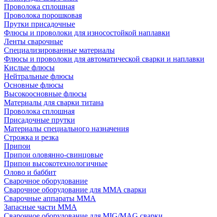
Проволока сплошная
Проволока порошковая
Прутки присадочные
Флюсы и проволоки для износостойкой наплавки
Ленты сварочные
Специализированные материалы
Флюсы и проволоки для автоматической сварки и наплавки
Кислые флюсы
Нейтральные флюсы
Основные флюсы
Высокоосновные флюсы
Материалы для сварки титана
Проволока сплошная
Присадочные прутки
Материалы специального назначения
Строжка и резка
Припои
Припои оловянно-свинцовые
Припои высокотехнологичные
Олово и баббит
Сварочное оборудование
Сварочное оборудование для MMA сварки
Сварочные аппараты MMA
Запасные части MMA
Сварочное оборудование для MIG/MAG сварки