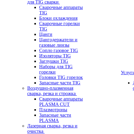
для TIG сварки
Сварочные аппараты
TIG
Блоки охлаждения
Сварочные горелки
TIG
Цанги
Цангодержатели и
газовые линзы
Сопло газовое TIG
Изоляторы TIG
Заглушки TIG
Наборы для TIG
горелки
Услуг
Головки TIG горелок
Запасные части TIG
Воздушно-плазменная
сварка, резка и строжка
Сварочные аппараты
PLASMA CUT
Плазмотроны
Запасные части
PLASMA
Лазерная сварка, резка и
очистка