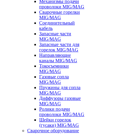
Механизмы подачи
проволоки MIG/MAG
Сварочные горелки
MIG/MAG
Соединительный
кабель
Запасные части
MIG/MAG
Запасные части для
горелок MIG/MAG
Направляющие
каналы MIG/MAG
Токосъемники
MIG/MAG
Газовые сопла
MIG/MAG
Пружины для сопла
MIG/MAG
Диффузоры газовые
MIG/MAG
Ролики подачи
проволоки MIG/MAG
Шейки горелок
(гусаки) MIG/MAG
Сварочное оборудование