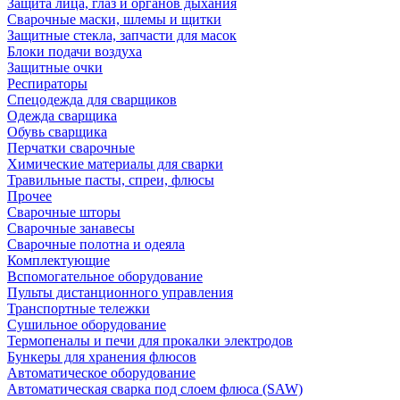
Защита лица, глаз и органов дыхания
Сварочные маски, шлемы и щитки
Защитные стекла, запчасти для масок
Блоки подачи воздуха
Защитные очки
Респираторы
Спецодежда для сварщиков
Одежда сварщика
Обувь сварщика
Перчатки сварочные
Химические материалы для сварки
Травильные пасты, спреи, флюсы
Прочее
Сварочные шторы
Сварочные занавесы
Сварочные полотна и одеяла
Комплектующие
Вспомогательное оборудование
Пульты дистанционного управления
Транспортные тележки
Сушильное оборудование
Термопеналы и печи для прокалки электродов
Бункеры для хранения флюсов
Автоматическое оборудование
Автоматическая сварка под слоем флюса (SAW)