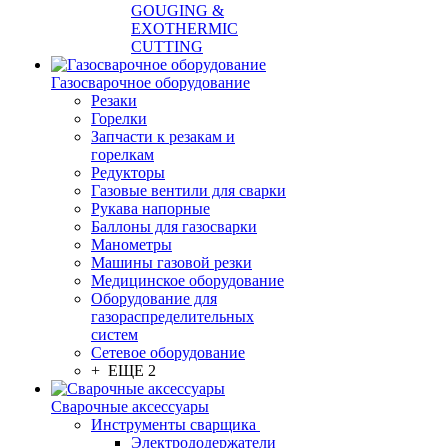
GOUGING &
EXOTHERMIC
CUTTING
Газосварочное оборудование
Резаки
Горелки
Запчасти к резакам и
горелкам
Редукторы
Газовые вентили для сварки
Рукава напорные
Баллоны для газосварки
Манометры
Машины газовой резки
Медицинское оборудование
Оборудование для
газораспределительных
систем
Сетевое оборудование
+ ЕЩЕ 2
Сварочные аксессуары
Инструменты сварщика
Электрододержатели