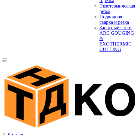
и резка
Экзотермическая
резка
Подводная
сварка и резка
Запасные части
ARC GOUGING
&
EXOTHERMIC
CUTTING
Каталог