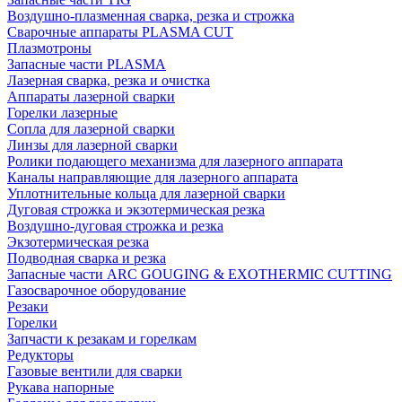
Воздушно-плазменная сварка, резка и строжка
Сварочные аппараты PLASMA CUT
Плазмотроны
Запасные части PLASMA
Лазерная сварка, резка и очистка
Аппараты лазерной сварки
Горелки лазерные
Сопла для лазерной сварки
Линзы для лазерной сварки
Ролики подающего механизма для лазерного аппарата
Каналы направляющие для лазерного аппарата
Уплотнительные кольца для лазерной сварки
Дуговая строжка и экзотермическая резка
Воздушно-дуговая строжка и резка
Экзотермическая резка
Подводная сварка и резка
Запасные части ARC GOUGING & EXOTHERMIC CUTTING
Газосварочное оборудование
Резаки
Горелки
Запчасти к резакам и горелкам
Редукторы
Газовые вентили для сварки
Рукава напорные