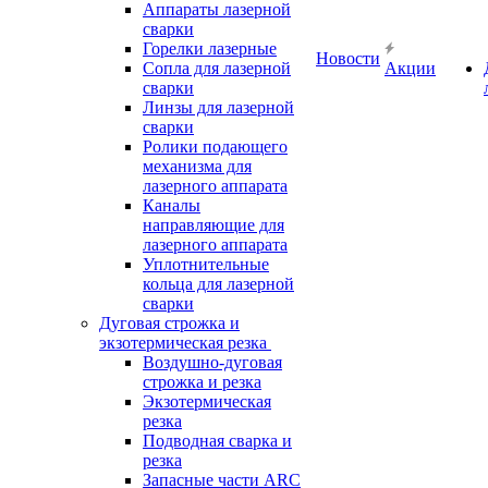
Аппараты лазерной
сварки
Горелки лазерные
Новости
Сопла для лазерной
Акции
сварки
Линзы для лазерной
сварки
Ролики подающего
механизма для
лазерного аппарата
Каналы
направляющие для
лазерного аппарата
Уплотнительные
кольца для лазерной
сварки
Дуговая строжка и
экзотермическая резка
Воздушно-дуговая
строжка и резка
Экзотермическая
резка
Подводная сварка и
резка
Запасные части ARC