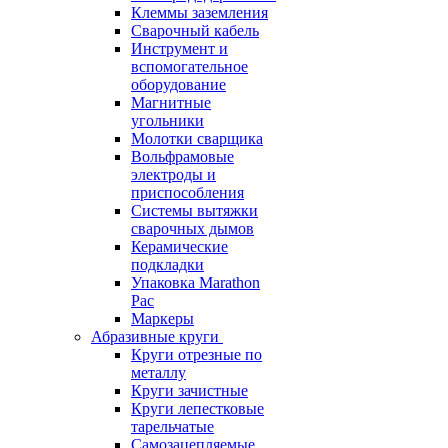
Клеммы заземления
Сварочный кабель
Инструмент и
вспомогательное
оборудование
Магнитные
угольники
Молотки сварщика
Вольфрамовые
электроды и
приспособления
Системы вытяжки
сварочных дымов
Керамические
подкладки
Упаковка Marathon
Pac
Маркеры
Абразивные круги
Круги отрезные по
металлу
Круги зачистные
Круги лепестковые
тарельчатые
Самозацепляемые