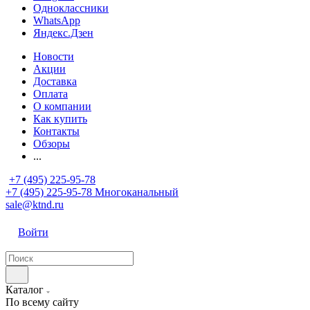
Одноклассники
WhatsApp
Яндекс.Дзен
Новости
Акции
Доставка
Оплата
О компании
Как купить
Контакты
Обзоры
...
+7 (495) 225-95-78
+7 (495) 225-95-78
Многоканальный
sale@ktnd.ru
Войти
Каталог
По всему сайту