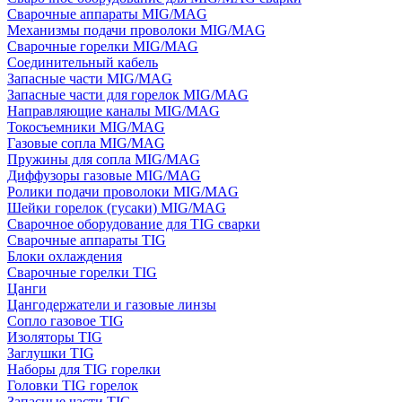
Сварочные аппараты MIG/MAG
Механизмы подачи проволоки MIG/MAG
Сварочные горелки MIG/MAG
Соединительный кабель
Запасные части MIG/MAG
Запасные части для горелок MIG/MAG
Направляющие каналы MIG/MAG
Токосъемники MIG/MAG
Газовые сопла MIG/MAG
Пружины для сопла MIG/MAG
Диффузоры газовые MIG/MAG
Ролики подачи проволоки MIG/MAG
Шейки горелок (гусаки) MIG/MAG
Сварочное оборудование для TIG сварки
Сварочные аппараты TIG
Блоки охлаждения
Сварочные горелки TIG
Цанги
Цангодержатели и газовые линзы
Сопло газовое TIG
Изоляторы TIG
Заглушки TIG
Наборы для TIG горелки
Головки TIG горелок
Запасные части TIG