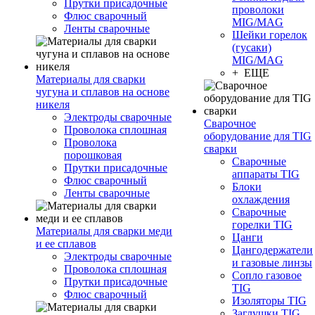
Прутки присадочные
проволоки
Флюс сварочный
MIG/MAG
Ленты сварочные
Шейки горелок
(гусаки)
MIG/MAG
+ ЕЩЕ
Материалы для сварки
чугуна и сплавов на основе
никеля
Электроды сварочные
Сварочное
Проволока сплошная
оборудование для TIG
Проволока
сварки
порошковая
Сварочные
Прутки присадочные
аппараты TIG
Флюс сварочный
Блоки
Ленты сварочные
охлаждения
Сварочные
горелки TIG
Материалы для сварки меди
Цанги
и ее сплавов
Цангодержатели
Электроды сварочные
и газовые линзы
Проволока сплошная
Сопло газовое
Прутки присадочные
TIG
Флюс сварочный
Изоляторы TIG
Заглушки TIG