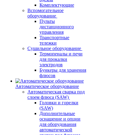
Комплектующие
Вспомогательное
оборудование
Пульты
дистанционного
управления
Транспортные
тележки
Сушильное оборудование
Термопеналы и печи
для прокалки
электродов
Бункеры для хранения
флюсов
Автоматическое оборудование
Автоматическая сварка под
слоем флюса (SAW)
Головки и горелки
(SAW)
Дополнительные
оснащение и опции
для оборудования
автоматической