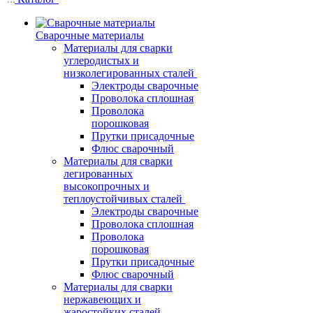
Сварочные материалы
Материалы для сварки
углеродистых и
низколегированных сталей
Электроды сварочные
Проволока сплошная
Проволока
порошковая
Прутки присадочные
Флюс сварочный
Материалы для сварки
легированных
высокопрочных и
теплоустойчивых сталей
Электроды сварочные
Проволока сплошная
Проволока
порошковая
Прутки присадочные
Флюс сварочный
Материалы для сварки
нержавеющих и
жаростойких сталей