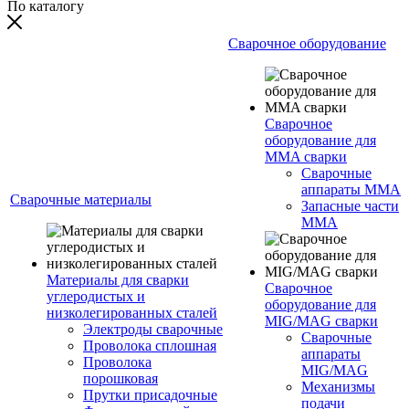
По каталогу
Сварочное оборудование
Сварочное
оборудование для
MMA сварки
Сварочные
аппараты MMA
Сварочные материалы
Запасные части
MMA
Материалы для сварки
Сварочное
углеродистых и
оборудование для
низколегированных сталей
MIG/MAG сварки
Электроды сварочные
Сварочные
Проволока сплошная
аппараты
Проволока
MIG/MAG
порошковая
Механизмы
Прутки присадочные
подачи