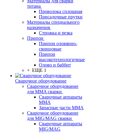
Материалы для сварки
титана
Проволока сплошная
Присадочные прутки
Материалы специального
назначения
Строжка и резка
Припои
Припои оловянно-
свинцовые
Припои
высокотехнологичные
Олово и баббит
+ ЕЩЕ 1
Сварочное оборудование
Сварочное оборудование
для MMA сварки
Сварочные аппараты
MMA
Запасные части MMA
Сварочное оборудование
для MIG/MAG сварки
Сварочные аппараты
MIG/MAG