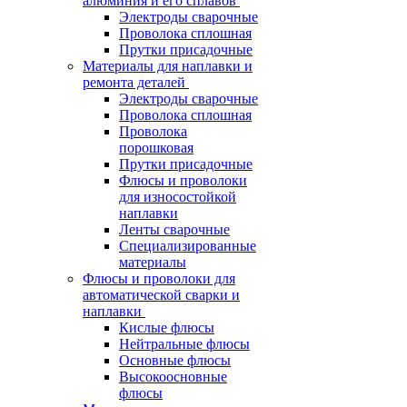
алюминия и его сплавов
Электроды сварочные
Проволока сплошная
Прутки присадочные
Материалы для наплавки и
ремонта деталей
Электроды сварочные
Проволока сплошная
Проволока
порошковая
Прутки присадочные
Флюсы и проволоки
для износостойкой
наплавки
Ленты сварочные
Специализированные
материалы
Флюсы и проволоки для
автоматической сварки и
наплавки
Кислые флюсы
Нейтральные флюсы
Основные флюсы
Высокоосновные
флюсы