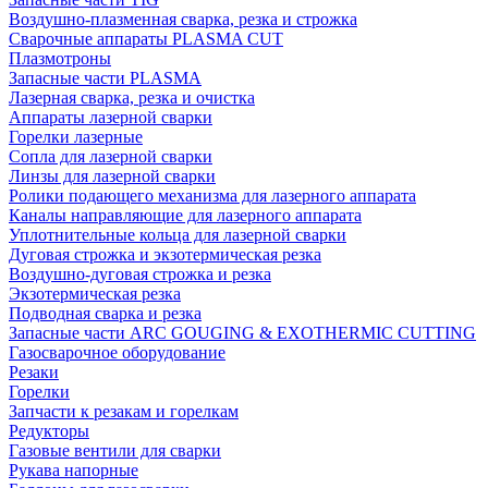
Воздушно-плазменная сварка, резка и строжка
Сварочные аппараты PLASMA CUT
Плазмотроны
Запасные части PLASMA
Лазерная сварка, резка и очистка
Аппараты лазерной сварки
Горелки лазерные
Сопла для лазерной сварки
Линзы для лазерной сварки
Ролики подающего механизма для лазерного аппарата
Каналы направляющие для лазерного аппарата
Уплотнительные кольца для лазерной сварки
Дуговая строжка и экзотермическая резка
Воздушно-дуговая строжка и резка
Экзотермическая резка
Подводная сварка и резка
Запасные части ARC GOUGING & EXOTHERMIC CUTTING
Газосварочное оборудование
Резаки
Горелки
Запчасти к резакам и горелкам
Редукторы
Газовые вентили для сварки
Рукава напорные