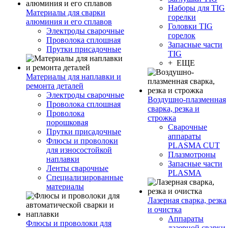
Наборы для TIG
Материалы для сварки
горелки
алюминия и его сплавов
Головки TIG
Электроды сварочные
горелок
Проволока сплошная
Запасные части
Прутки присадочные
TIG
+ ЕЩЕ
Материалы для наплавки и
ремонта деталей
Электроды сварочные
Воздушно-плазменная
Проволока сплошная
сварка, резка и
Проволока
строжка
порошковая
Сварочные
Прутки присадочные
аппараты
Флюсы и проволоки
PLASMA CUT
для износостойкой
Плазмотроны
наплавки
Запасные части
Ленты сварочные
PLASMA
Специализированные
материалы
Лазерная сварка, резка
и очистка
Аппараты
Флюсы и проволоки для
лазерной сварки