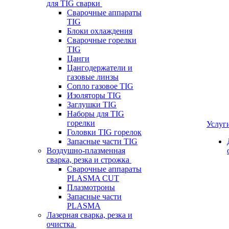
для TIG сварки
Сварочные аппараты
TIG
Блоки охлаждения
Сварочные горелки
TIG
Цанги
Цангодержатели и
газовые линзы
Сопло газовое TIG
Изоляторы TIG
Заглушки TIG
Наборы для TIG
горелки
Услуг
Головки TIG горелок
Запасные части TIG
Воздушно-плазменная
сварка, резка и строжка
Сварочные аппараты
PLASMA CUT
Плазмотроны
Запасные части
PLASMA
Лазерная сварка, резка и
очистка