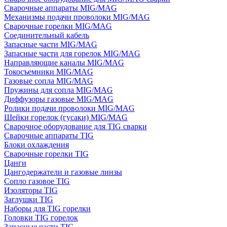
Сварочные аппараты MIG/MAG
Механизмы подачи проволоки MIG/MAG
Сварочные горелки MIG/MAG
Соединительный кабель
Запасные части MIG/MAG
Запасные части для горелок MIG/MAG
Направляющие каналы MIG/MAG
Токосъемники MIG/MAG
Газовые сопла MIG/MAG
Пружины для сопла MIG/MAG
Диффузоры газовые MIG/MAG
Ролики подачи проволоки MIG/MAG
Шейки горелок (гусаки) MIG/MAG
Сварочное оборудование для TIG сварки
Сварочные аппараты TIG
Блоки охлаждения
Сварочные горелки TIG
Цанги
Цангодержатели и газовые линзы
Сопло газовое TIG
Изоляторы TIG
Заглушки TIG
Наборы для TIG горелки
Головки TIG горелок
Запасные части TIG