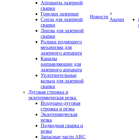
Аппараты лазерной
сварки
Горелки лазерные
Новости
Сопла для лазерной
Акции
сварки
Линзы для лазерной
сварки
Ролики подающего
механизма для
лазерного аппарата
Каналы
направляющие для
лазерного аппарата
Уплотнительные
кольца для лазерной
сварки
Дуговая строжка и
экзотермическая резка
Воздушно-дуговая
строжка и резка
Экзотермическая
резка
Подводная сварка и
резка
Запасные части ARC