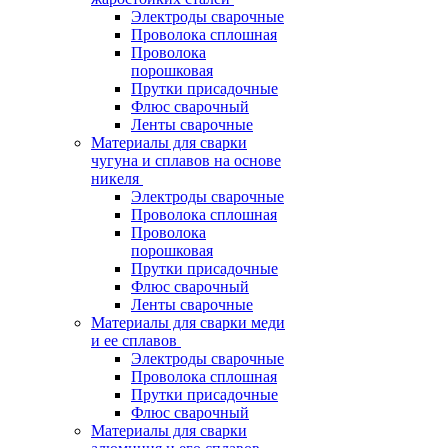
Электроды сварочные
Проволока сплошная
Проволока
порошковая
Прутки присадочные
Флюс сварочный
Ленты сварочные
Материалы для сварки
чугуна и сплавов на основе
никеля
Электроды сварочные
Проволока сплошная
Проволока
порошковая
Прутки присадочные
Флюс сварочный
Ленты сварочные
Материалы для сварки меди
и ее сплавов
Электроды сварочные
Проволока сплошная
Прутки присадочные
Флюс сварочный
Материалы для сварки