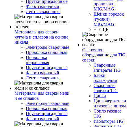
Прутки присадочные
проволоки
Флюс сварочный
MIG/MAG
Ленты сварочные
Шейки горелок
(гусаки)
MIG/MAG
+ ЕЩЕ
Материалы для сварки
чугуна и сплавов на основе
никеля
Электроды сварочные
Сварочное
Проволока сплошная
оборудование для TIG
Проволока
сварки
порошковая
Сварочные
Прутки присадочные
аппараты TIG
Флюс сварочный
Блоки
Ленты сварочные
охлаждения
Сварочные
горелки TIG
Материалы для сварки меди
Цанги
и ее сплавов
Цангодержатели
Электроды сварочные
и газовые линзы
Проволока сплошная
Сопло газовое
Прутки присадочные
TIG
Флюс сварочный
Изоляторы TIG
Заглушки TIG