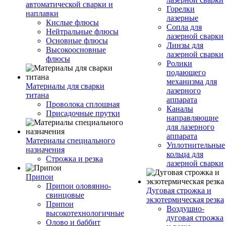
автоматической сварки и
Горелки
наплавки
лазерные
Кислые флюсы
Сопла для
Нейтральные флюсы
лазерной сварки
Основные флюсы
Линзы для
Высокоосновные
лазерной сварки
флюсы
Ролики
подающего
механизма для
Материалы для сварки
лазерного
титана
аппарата
Проволока сплошная
Каналы
Присадочные прутки
направляющие
для лазерного
аппарата
Материалы специального
Уплотнительные
назначения
кольца для
Строжка и резка
лазерной сварки
Припои
Припои оловянно-
Дуговая строжка и
свинцовые
экзотермическая резка
Припои
Воздушно-
высокотехнологичные
дуговая строжка
Олово и баббит