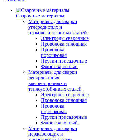
Сварочные материалы
Материалы для сварки
углеродистых и
низколегированных сталей
Электроды сварочные
Проволока сплошная
Проволока
порошковая
Прутки присадочные
Флюс сварочный
Материалы для сварки
легированных
высокопрочных и
теплоустойчивых сталей
Электроды сварочные
Проволока сплошная
Проволока
порошковая
Прутки присадочные
Флюс сварочный
Материалы для сварки
нержавеющих и
жаростойких сталей