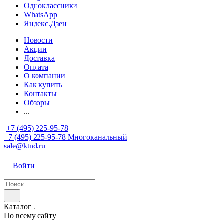
Одноклассники
WhatsApp
Яндекс.Дзен
Новости
Акции
Доставка
Оплата
О компании
Как купить
Контакты
Обзоры
...
+7 (495) 225-95-78
+7 (495) 225-95-78
Многоканальный
sale@ktnd.ru
Войти
Каталог
По всему сайту