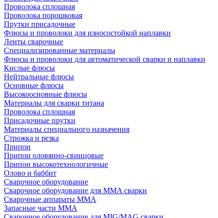
Проволока сплошная
Проволока порошковая
Прутки присадочные
Флюсы и проволоки для износостойкой наплавки
Ленты сварочные
Специализированные материалы
Флюсы и проволоки для автоматической сварки и наплавки
Кислые флюсы
Нейтральные флюсы
Основные флюсы
Высокоосновные флюсы
Материалы для сварки титана
Проволока сплошная
Присадочные прутки
Материалы специального назначения
Строжка и резка
Припои
Припои оловянно-свинцовые
Припои высокотехнологичные
Олово и баббит
Сварочное оборудование
Сварочное оборудование для MMA сварки
Сварочные аппараты MMA
Запасные части MMA
Сварочное оборудование для MIG/MAG сварки