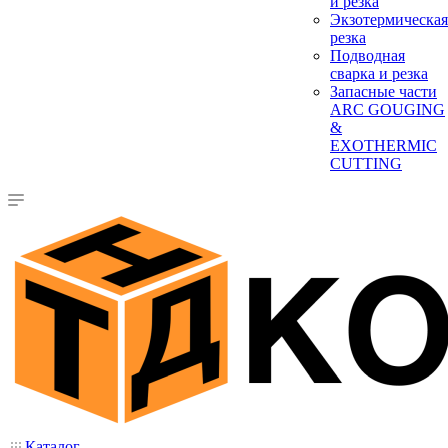
и резка
Экзотермическая
резка
Подводная
сварка и резка
Запасные части
ARC GOUGING
&
EXOTHERMIC
CUTTING
Каталог