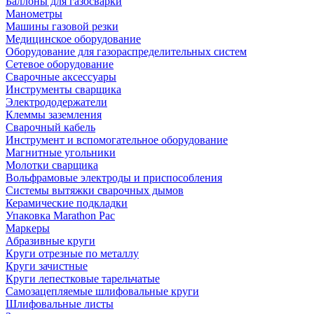
Баллоны для газосварки
Манометры
Машины газовой резки
Медицинское оборудование
Оборудование для газораспределительных систем
Сетевое оборудование
Сварочные аксессуары
Инструменты сварщика
Электрододержатели
Клеммы заземления
Сварочный кабель
Инструмент и вспомогательное оборудование
Магнитные угольники
Молотки сварщика
Вольфрамовые электроды и приспособления
Системы вытяжки сварочных дымов
Керамические подкладки
Упаковка Marathon Pac
Маркеры
Абразивные круги
Круги отрезные по металлу
Круги зачистные
Круги лепестковые тарельчатые
Самозацепляемые шлифовальные круги
Шлифовальные листы