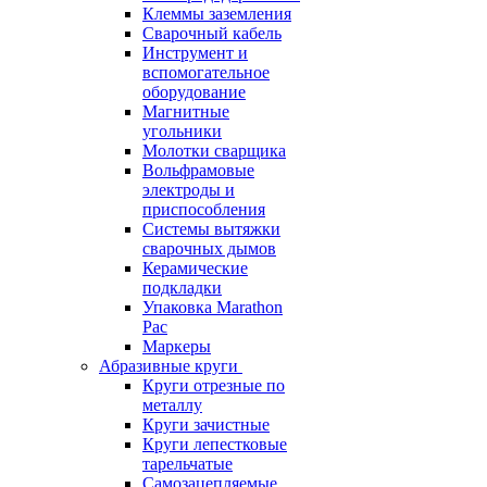
Клеммы заземления
Сварочный кабель
Инструмент и
вспомогательное
оборудование
Магнитные
угольники
Молотки сварщика
Вольфрамовые
электроды и
приспособления
Системы вытяжки
сварочных дымов
Керамические
подкладки
Упаковка Marathon
Pac
Маркеры
Абразивные круги
Круги отрезные по
металлу
Круги зачистные
Круги лепестковые
тарельчатые
Самозацепляемые