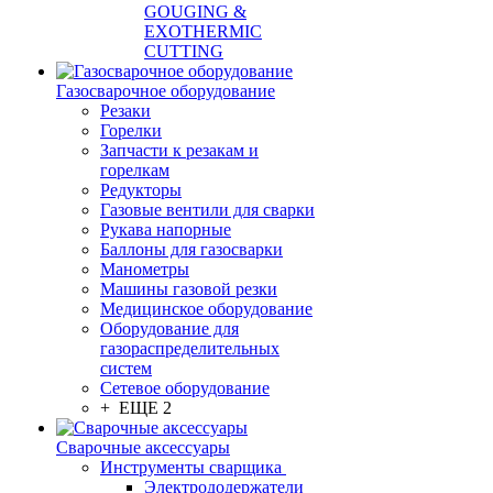
GOUGING &
EXOTHERMIC
CUTTING
Газосварочное оборудование
Резаки
Горелки
Запчасти к резакам и
горелкам
Редукторы
Газовые вентили для сварки
Рукава напорные
Баллоны для газосварки
Манометры
Машины газовой резки
Медицинское оборудование
Оборудование для
газораспределительных
систем
Сетевое оборудование
+ ЕЩЕ 2
Сварочные аксессуары
Инструменты сварщика
Электрододержатели