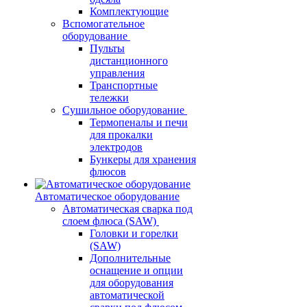
Комплектующие
Вспомогательное
оборудование
Пульты
дистанционного
управления
Транспортные
тележки
Сушильное оборудование
Термопеналы и печи
для прокалки
электродов
Бункеры для хранения
флюсов
Автоматическое оборудование
Автоматическая сварка под
слоем флюса (SAW)
Головки и горелки
(SAW)
Дополнительные
оснащение и опции
для оборудования
автоматической