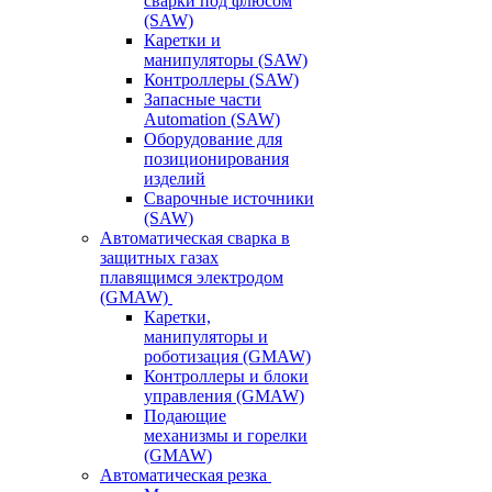
сварки под флюсом
(SAW)
Каретки и
манипуляторы (SAW)
Контроллеры (SAW)
Запасные части
Automation (SAW)
Оборудование для
позиционирования
изделий
Сварочные источники
(SAW)
Автоматическая сварка в
защитных газах
плавящимся электродом
(GMAW)
Каретки,
манипуляторы и
роботизация (GMAW)
Контроллеры и блоки
управления (GMAW)
Подающие
механизмы и горелки
(GMAW)
Автоматическая резка