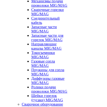
Механизмы подачи
проволоки MIG/MAG
Сварочные горелки
MIG/MAG
Соединительный
кабель
Запасные части
MIG/MAG
Запасные части для
горелок MIG/MAG
Направляющие
каналы MIG/MAG
Токосъемники
MIG/MAG
Газовые сопла
MIG/MAG
Пружины для сопла
MIG/MAG
Диффузоры газовые
MIG/MAG
Ролики подачи
проволоки MIG/MAG
Шейки горелок
(гусаки) MIG/MAG
Сварочное оборудование