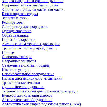
Защита лица, глаз и органов дыхания
Сварочные маски, шлемы и щитки
Защитные стекла, запчасти для масок
Блоки подачи воздуха
Защитные очки
Респираторы
Спецодежда для сварщиков
Одежда сварщика
Обувь сварщика
Перчатки сварочные
Химические материалы для сварки
Травильные пасты, спреи, флюсы
Прочее
Сварочные шторы
Сварочные занавесы
Сварочные полотна и одеяла
Комплектующие
Вспомогательное оборудование
Пульты дистанционного управления
Транспортные тележки
Сушильное оборудование
Термопеналы и печи для прокалки электродов
Бункеры для хранения флюсов
Автоматическое оборудование
Автоматическая сварка под слоем флюса (SAW)