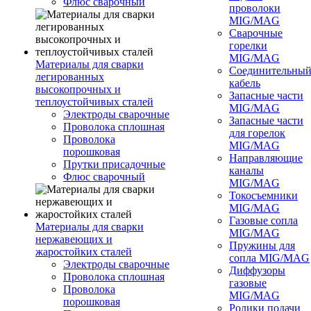
Флюс сварочный
проволоки
MIG/MAG
Сварочные
горелки
MIG/MAG
Материалы для сварки
Соединительны
легированных
кабель
высокопрочных и
Запасные части
теплоустойчивых сталей
MIG/MAG
Электроды сварочные
Запасные части
Проволока сплошная
для горелок
Проволока
MIG/MAG
порошковая
Направляющие
Прутки присадочные
каналы
Флюс сварочный
MIG/MAG
Токосъемники
MIG/MAG
Газовые сопла
Материалы для сварки
MIG/MAG
нержавеющих и
Пружины для
жаростойких сталей
сопла MIG/MAG
Электроды сварочные
Диффузоры
Проволока сплошная
газовые
Проволока
MIG/MAG
порошковая
Ролики подачи