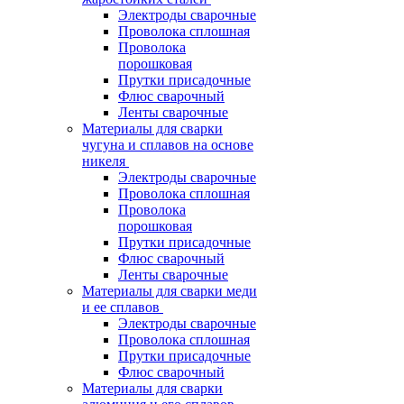
Электроды сварочные
Проволока сплошная
Проволока
порошковая
Прутки присадочные
Флюс сварочный
Ленты сварочные
Материалы для сварки
чугуна и сплавов на основе
никеля
Электроды сварочные
Проволока сплошная
Проволока
порошковая
Прутки присадочные
Флюс сварочный
Ленты сварочные
Материалы для сварки меди
и ее сплавов
Электроды сварочные
Проволока сплошная
Прутки присадочные
Флюс сварочный
Материалы для сварки