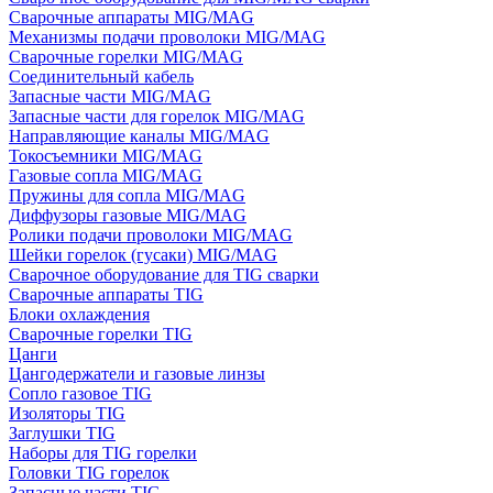
Сварочные аппараты MIG/MAG
Механизмы подачи проволоки MIG/MAG
Сварочные горелки MIG/MAG
Соединительный кабель
Запасные части MIG/MAG
Запасные части для горелок MIG/MAG
Направляющие каналы MIG/MAG
Токосъемники MIG/MAG
Газовые сопла MIG/MAG
Пружины для сопла MIG/MAG
Диффузоры газовые MIG/MAG
Ролики подачи проволоки MIG/MAG
Шейки горелок (гусаки) MIG/MAG
Сварочное оборудование для TIG сварки
Сварочные аппараты TIG
Блоки охлаждения
Сварочные горелки TIG
Цанги
Цангодержатели и газовые линзы
Сопло газовое TIG
Изоляторы TIG
Заглушки TIG
Наборы для TIG горелки
Головки TIG горелок
Запасные части TIG