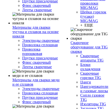
Прутки присадочные
проволоки
Флюс сварочный
MIG/MAG
Ленты сварочные
Шейки горелок
(гусаки)
MIG/MAG
+ ЕЩЕ
Материалы для сварки
чугуна и сплавов на основе
никеля
Электроды сварочные
Сварочное
Проволока сплошная
оборудование для TIG
Проволока
сварки
порошковая
Сварочные
Прутки присадочные
аппараты TIG
Флюс сварочный
Блоки
Ленты сварочные
охлаждения
Сварочные
горелки TIG
Материалы для сварки меди
Цанги
и ее сплавов
Цангодержатели
Электроды сварочные
и газовые линзы
Проволока сплошная
Сопло газовое
Прутки присадочные
TIG
Флюс сварочный
Изоляторы TIG
Заглушки TIG