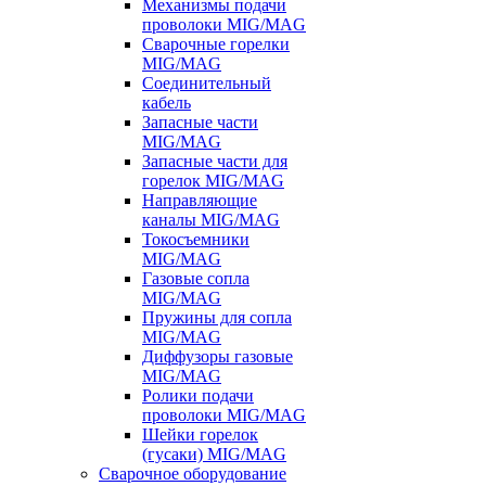
Механизмы подачи
проволоки MIG/MAG
Сварочные горелки
MIG/MAG
Соединительный
кабель
Запасные части
MIG/MAG
Запасные части для
горелок MIG/MAG
Направляющие
каналы MIG/MAG
Токосъемники
MIG/MAG
Газовые сопла
MIG/MAG
Пружины для сопла
MIG/MAG
Диффузоры газовые
MIG/MAG
Ролики подачи
проволоки MIG/MAG
Шейки горелок
(гусаки) MIG/MAG
Сварочное оборудование