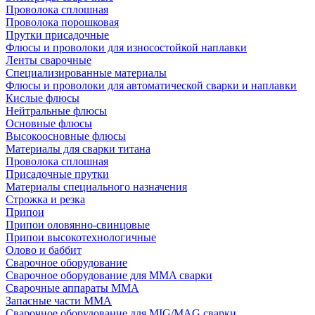
Проволока сплошная
Проволока порошковая
Прутки присадочные
Флюсы и проволоки для износостойкой наплавки
Ленты сварочные
Специализированные материалы
Флюсы и проволоки для автоматической сварки и наплавки
Кислые флюсы
Нейтральные флюсы
Основные флюсы
Высокоосновные флюсы
Материалы для сварки титана
Проволока сплошная
Присадочные прутки
Материалы специального назначения
Строжка и резка
Припои
Припои оловянно-свинцовые
Припои высокотехнологичные
Олово и баббит
Сварочное оборудование
Сварочное оборудование для MMA сварки
Сварочные аппараты MMA
Запасные части MMA
Сварочное оборудование для MIG/MAG сварки