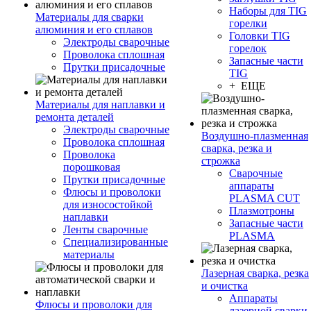
Наборы для TIG
Материалы для сварки
горелки
алюминия и его сплавов
Головки TIG
Электроды сварочные
горелок
Проволока сплошная
Запасные части
Прутки присадочные
TIG
+ ЕЩЕ
Материалы для наплавки и
ремонта деталей
Электроды сварочные
Воздушно-плазменная
Проволока сплошная
сварка, резка и
Проволока
строжка
порошковая
Сварочные
Прутки присадочные
аппараты
Флюсы и проволоки
PLASMA CUT
для износостойкой
Плазмотроны
наплавки
Запасные части
Ленты сварочные
PLASMA
Специализированные
материалы
Лазерная сварка, резка
и очистка
Аппараты
Флюсы и проволоки для
лазерной сварки