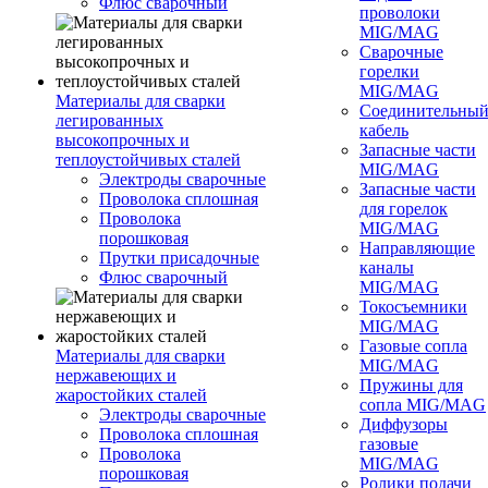
Флюс сварочный
проволоки
MIG/MAG
Сварочные
горелки
MIG/MAG
Материалы для сварки
Соединительны
легированных
кабель
высокопрочных и
Запасные части
теплоустойчивых сталей
MIG/MAG
Электроды сварочные
Запасные части
Проволока сплошная
для горелок
Проволока
MIG/MAG
порошковая
Направляющие
Прутки присадочные
каналы
Флюс сварочный
MIG/MAG
Токосъемники
MIG/MAG
Газовые сопла
Материалы для сварки
MIG/MAG
нержавеющих и
Пружины для
жаростойких сталей
сопла MIG/MAG
Электроды сварочные
Диффузоры
Проволока сплошная
газовые
Проволока
MIG/MAG
порошковая
Ролики подачи