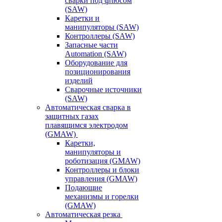
сварки под флюсом
(SAW)
Каретки и
манипуляторы (SAW)
Контроллеры (SAW)
Запасные части
Automation (SAW)
Оборудование для
позиционирования
изделий
Сварочные источники
(SAW)
Автоматическая сварка в
защитных газах
плавящимся электродом
(GMAW)
Каретки,
манипуляторы и
роботизация (GMAW)
Контроллеры и блоки
управления (GMAW)
Подающие
механизмы и горелки
(GMAW)
Автоматическая резка