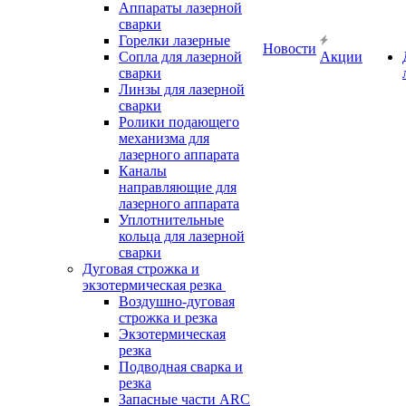
Аппараты лазерной
сварки
Горелки лазерные
Новости
Сопла для лазерной
Акции
сварки
Линзы для лазерной
сварки
Ролики подающего
механизма для
лазерного аппарата
Каналы
направляющие для
лазерного аппарата
Уплотнительные
кольца для лазерной
сварки
Дуговая строжка и
экзотермическая резка
Воздушно-дуговая
строжка и резка
Экзотермическая
резка
Подводная сварка и
резка
Запасные части ARC