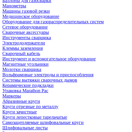
Баллоны для газосварки
Манометры
Машины газовой резки
Медицинское оборудование
Оборудование для газораспределительных систем
Сетевое оборудование
Сварочные аксессуары
Инструменты сварщика
Электрододержатели
Клеммы заземления
Сварочный кабель
Инструмент и вспомогательное оборудование
Магнитные угольники
Молотки сварщика
Вольфрамовые электроды и приспособления
Системы вытяжки сварочных дымов
Керамические подкладки
Упаковка Marathon Pac
Маркеры
Абразивные круги
Круги отрезные по металлу
Круги зачистные
Круги лепестковые тарельчатые
Самозацепляемые шлифовальные круги
Шлифовальные листы