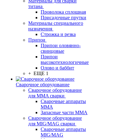
Материалы для сварки
титана
Проволока сплошная
Присадочные прутки
Материалы специального
назначения
Строжка и резка
Припои
Припои оловянно-
свинцовые
Припои
высокотехнологичные
Олово и баббит
+ ЕЩЕ 1
Сварочное оборудование
Сварочное оборудование
для MMA сварки
Сварочные аппараты
MMA
Запасные части MMA
Сварочное оборудование
для MIG/MAG сварки
Сварочные аппараты
MIG/MAG