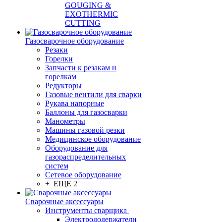
GOUGING &
EXOTHERMIC
CUTTING
Газосварочное оборудование
Резаки
Горелки
Запчасти к резакам и
горелкам
Редукторы
Газовые вентили для сварки
Рукава напорные
Баллоны для газосварки
Манометры
Машины газовой резки
Медицинское оборудование
Оборудование для
газораспределительных
систем
Сетевое оборудование
+ ЕЩЕ 2
Сварочные аксессуары
Инструменты сварщика
Электрододержатели