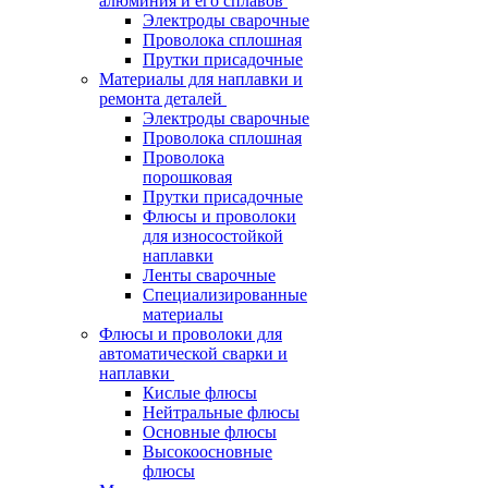
алюминия и его сплавов
Электроды сварочные
Проволока сплошная
Прутки присадочные
Материалы для наплавки и
ремонта деталей
Электроды сварочные
Проволока сплошная
Проволока
порошковая
Прутки присадочные
Флюсы и проволоки
для износостойкой
наплавки
Ленты сварочные
Специализированные
материалы
Флюсы и проволоки для
автоматической сварки и
наплавки
Кислые флюсы
Нейтральные флюсы
Основные флюсы
Высокоосновные
флюсы