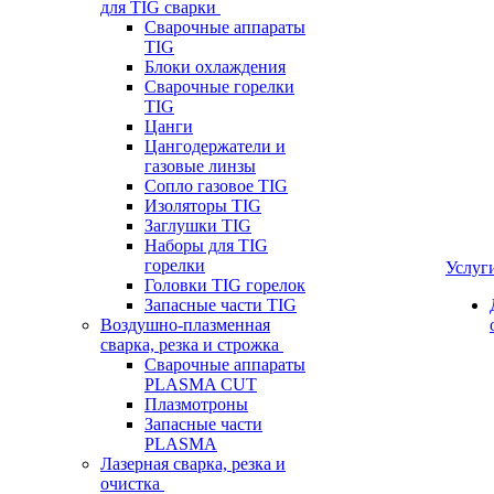
для TIG сварки
Сварочные аппараты
TIG
Блоки охлаждения
Сварочные горелки
TIG
Цанги
Цангодержатели и
газовые линзы
Сопло газовое TIG
Изоляторы TIG
Заглушки TIG
Наборы для TIG
горелки
Услуг
Головки TIG горелок
Запасные части TIG
Воздушно-плазменная
сварка, резка и строжка
Сварочные аппараты
PLASMA CUT
Плазмотроны
Запасные части
PLASMA
Лазерная сварка, резка и
очистка