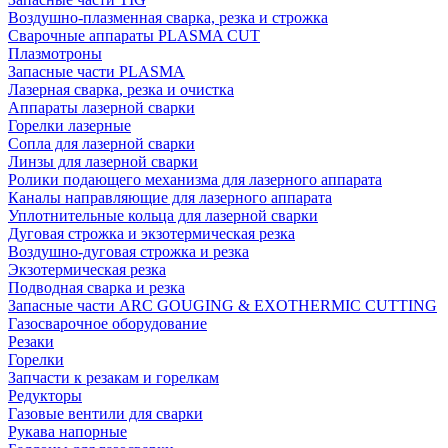
Воздушно-плазменная сварка, резка и строжка
Сварочные аппараты PLASMA CUT
Плазмотроны
Запасные части PLASMA
Лазерная сварка, резка и очистка
Аппараты лазерной сварки
Горелки лазерные
Сопла для лазерной сварки
Линзы для лазерной сварки
Ролики подающего механизма для лазерного аппарата
Каналы направляющие для лазерного аппарата
Уплотнительные кольца для лазерной сварки
Дуговая строжка и экзотермическая резка
Воздушно-дуговая строжка и резка
Экзотермическая резка
Подводная сварка и резка
Запасные части ARC GOUGING & EXOTHERMIC CUTTING
Газосварочное оборудование
Резаки
Горелки
Запчасти к резакам и горелкам
Редукторы
Газовые вентили для сварки
Рукава напорные