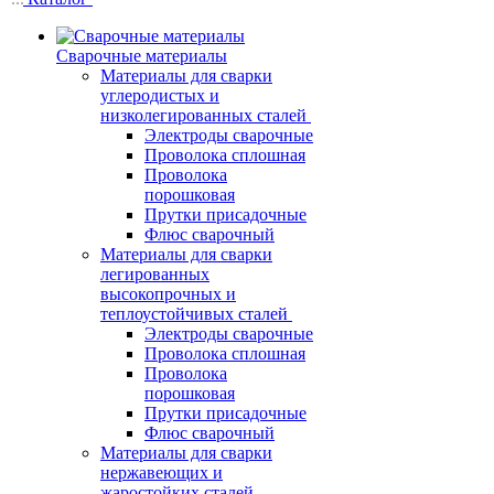
Сварочные материалы
Материалы для сварки
углеродистых и
низколегированных сталей
Электроды сварочные
Проволока сплошная
Проволока
порошковая
Прутки присадочные
Флюс сварочный
Материалы для сварки
легированных
высокопрочных и
теплоустойчивых сталей
Электроды сварочные
Проволока сплошная
Проволока
порошковая
Прутки присадочные
Флюс сварочный
Материалы для сварки
нержавеющих и
жаростойких сталей