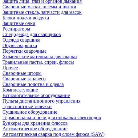
Защита лица, глаз и органов дыхания
Сварочные маски, шлемы и щитки
Защитные стекла, запчасти для масок
Блоки подачи воздуха
Защитные очки
Респираторы
Спецодежда для сварщиков
Одежда сварщика
Обувь сварщика
Перчатки сварочные
Химические материалы для сварки
Травильные пасты, спреи, флюсы
Прочее
Сварочные шторы
Сварочные занавесы
Сварочные полотна и одеяла
Комплектующие
Вспомогательное оборудование
Пульты дистанционного управления
Транспортные тележки
Сушильное оборудование
Термопеналы и печи для прокалки электродов
Бункеры для хранения флюсов
Автоматическое оборудование
Автоматическая сварка под слоем флюса (SAW)