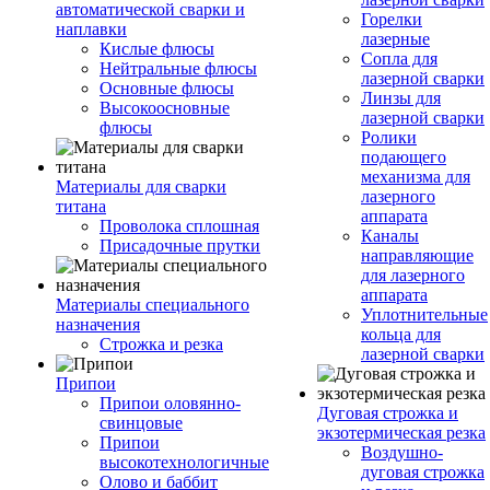
автоматической сварки и
Горелки
наплавки
лазерные
Кислые флюсы
Сопла для
Нейтральные флюсы
лазерной сварки
Основные флюсы
Линзы для
Высокоосновные
лазерной сварки
флюсы
Ролики
подающего
механизма для
Материалы для сварки
лазерного
титана
аппарата
Проволока сплошная
Каналы
Присадочные прутки
направляющие
для лазерного
аппарата
Материалы специального
Уплотнительные
назначения
кольца для
Строжка и резка
лазерной сварки
Припои
Припои оловянно-
Дуговая строжка и
свинцовые
экзотермическая резка
Припои
Воздушно-
высокотехнологичные
дуговая строжка
Олово и баббит