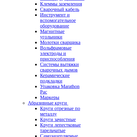
Клеммы заземления
Сварочный кабель
Инструмент и
вспомогательное
оборудование
Магнитные
угольники
Молотки сварщика
Вольфрамовые
электроды и
приспособления
Системы вытяжки
сварочных дымов
Керамические
подкладки
Упаковка Marathon
Pac
Маркеры
Абразивные круги
Круги отрезные по
металлу
Круги зачистные
Круги лепестковые
тарельчатые
Самозацепляемые