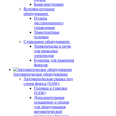
Комплектующие
Вспомогательное
оборудование
Пульты
дистанционного
управления
Транспортные
тележки
Сушильное оборудование
Термопеналы и печи
для прокалки
электродов
Бункеры для хранения
флюсов
Автоматическое оборудование
Автоматическая сварка под
слоем флюса (SAW)
Головки и горелки
(SAW)
Дополнительные
оснащение и опции
для оборудования
автоматической