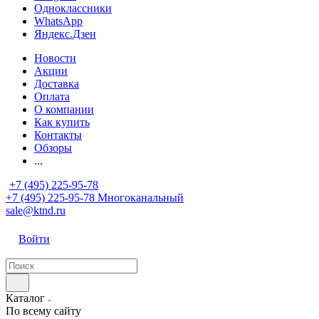
Одноклассники
WhatsApp
Яндекс.Дзен
Новости
Акции
Доставка
Оплата
О компании
Как купить
Контакты
Обзоры
...
+7 (495) 225-95-78
+7 (495) 225-95-78
Многоканальный
sale@ktnd.ru
Войти
Каталог
По всему сайту