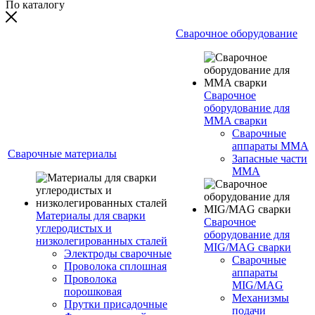
По каталогу
Сварочное оборудование
Сварочное
оборудование для
MMA сварки
Сварочные
аппараты MMA
Сварочные материалы
Запасные части
MMA
Материалы для сварки
Сварочное
углеродистых и
оборудование для
низколегированных сталей
MIG/MAG сварки
Электроды сварочные
Сварочные
Проволока сплошная
аппараты
Проволока
MIG/MAG
порошковая
Механизмы
Прутки присадочные
подачи