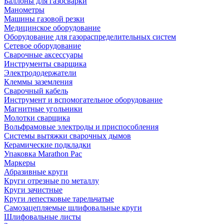
Баллоны для газосварки
Манометры
Машины газовой резки
Медицинское оборудование
Оборудование для газораспределительных систем
Сетевое оборудование
Сварочные аксессуары
Инструменты сварщика
Электрододержатели
Клеммы заземления
Сварочный кабель
Инструмент и вспомогательное оборудование
Магнитные угольники
Молотки сварщика
Вольфрамовые электроды и приспособления
Системы вытяжки сварочных дымов
Керамические подкладки
Упаковка Marathon Pac
Маркеры
Абразивные круги
Круги отрезные по металлу
Круги зачистные
Круги лепестковые тарельчатые
Самозацепляемые шлифовальные круги
Шлифовальные листы