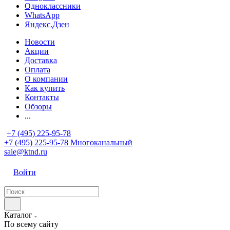
Одноклассники
WhatsApp
Яндекс.Дзен
Новости
Акции
Доставка
Оплата
О компании
Как купить
Контакты
Обзоры
...
+7 (495) 225-95-78
+7 (495) 225-95-78
Многоканальный
sale@ktnd.ru
Войти
Каталог
По всему сайту