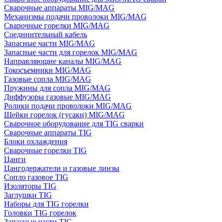
Сварочные аппараты MIG/MAG
Механизмы подачи проволоки MIG/MAG
Сварочные горелки MIG/MAG
Соединительный кабель
Запасные части MIG/MAG
Запасные части для горелок MIG/MAG
Направляющие каналы MIG/MAG
Токосъемники MIG/MAG
Газовые сопла MIG/MAG
Пружины для сопла MIG/MAG
Диффузоры газовые MIG/MAG
Ролики подачи проволоки MIG/MAG
Шейки горелок (гусаки) MIG/MAG
Сварочное оборудование для TIG сварки
Сварочные аппараты TIG
Блоки охлаждения
Сварочные горелки TIG
Цанги
Цангодержатели и газовые линзы
Сопло газовое TIG
Изоляторы TIG
Заглушки TIG
Наборы для TIG горелки
Головки TIG горелок
Запасные части TIG