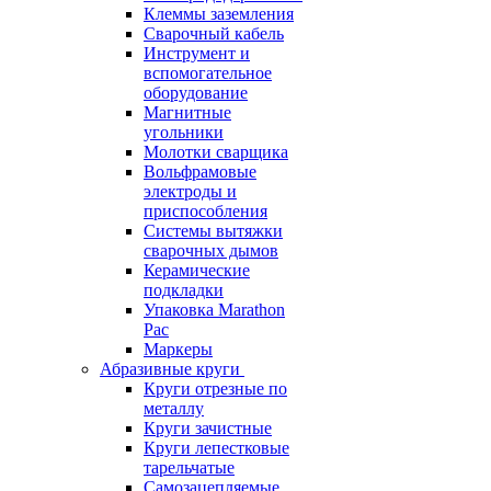
Клеммы заземления
Сварочный кабель
Инструмент и
вспомогательное
оборудование
Магнитные
угольники
Молотки сварщика
Вольфрамовые
электроды и
приспособления
Системы вытяжки
сварочных дымов
Керамические
подкладки
Упаковка Marathon
Pac
Маркеры
Абразивные круги
Круги отрезные по
металлу
Круги зачистные
Круги лепестковые
тарельчатые
Самозацепляемые