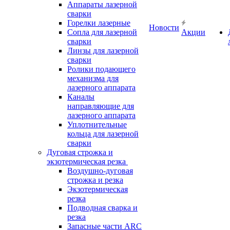
Аппараты лазерной
сварки
Горелки лазерные
Новости
Сопла для лазерной
Акции
сварки
Линзы для лазерной
сварки
Ролики подающего
механизма для
лазерного аппарата
Каналы
направляющие для
лазерного аппарата
Уплотнительные
кольца для лазерной
сварки
Дуговая строжка и
экзотермическая резка
Воздушно-дуговая
строжка и резка
Экзотермическая
резка
Подводная сварка и
резка
Запасные части ARC