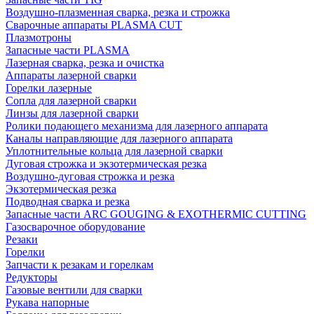
Воздушно-плазменная сварка, резка и строжка
Сварочные аппараты PLASMA CUT
Плазмотроны
Запасные части PLASMA
Лазерная сварка, резка и очистка
Аппараты лазерной сварки
Горелки лазерные
Сопла для лазерной сварки
Линзы для лазерной сварки
Ролики подающего механизма для лазерного аппарата
Каналы направляющие для лазерного аппарата
Уплотнительные кольца для лазерной сварки
Дуговая строжка и экзотермическая резка
Воздушно-дуговая строжка и резка
Экзотермическая резка
Подводная сварка и резка
Запасные части ARC GOUGING & EXOTHERMIC CUTTING
Газосварочное оборудование
Резаки
Горелки
Запчасти к резакам и горелкам
Редукторы
Газовые вентили для сварки
Рукава напорные