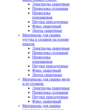
Электроды сварочные
Проволока сплошная
Проволока
порошковая
Прутки присадочные
Флюс сварочный
Ленты сварочные
Материалы для сварки
чугуна и сплавов на основе
никеля
Электроды сварочные
Проволока сплошная
Проволока
порошковая
Прутки присадочные
Флюс сварочный
Ленты сварочные
Материалы для сварки меди
и ее сплавов
Электроды сварочные
Проволока сплошная
Прутки присадочные
Флюс сварочный
Материалы для сварки