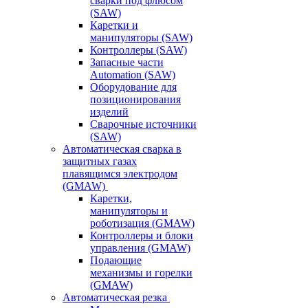
сварки под флюсом
(SAW)
Каретки и
манипуляторы (SAW)
Контроллеры (SAW)
Запасные части
Automation (SAW)
Оборудование для
позиционирования
изделий
Сварочные источники
(SAW)
Автоматическая сварка в
защитных газах
плавящимся электродом
(GMAW)
Каретки,
манипуляторы и
роботизация (GMAW)
Контроллеры и блоки
управления (GMAW)
Подающие
механизмы и горелки
(GMAW)
Автоматическая резка