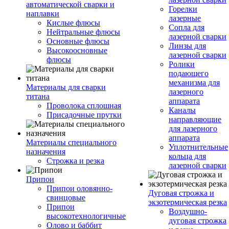
автоматической сварки и
Горелки
наплавки
лазерные
Кислые флюсы
Сопла для
Нейтральные флюсы
лазерной сварки
Основные флюсы
Линзы для
Высокоосновные
лазерной сварки
флюсы
Ролики
подающего
механизма для
Материалы для сварки
лазерного
титана
аппарата
Проволока сплошная
Каналы
Присадочные прутки
направляющие
для лазерного
аппарата
Материалы специального
Уплотнительные
назначения
кольца для
Строжка и резка
лазерной сварки
Припои
Припои оловянно-
Дуговая строжка и
свинцовые
экзотермическая резка
Припои
Воздушно-
высокотехнологичные
дуговая строжка
Олово и баббит