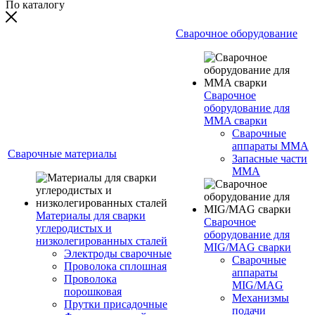
По каталогу
Сварочное оборудование
Сварочное
оборудование для
MMA сварки
Сварочные
аппараты MMA
Сварочные материалы
Запасные части
MMA
Материалы для сварки
Сварочное
углеродистых и
оборудование для
низколегированных сталей
MIG/MAG сварки
Электроды сварочные
Сварочные
Проволока сплошная
аппараты
Проволока
MIG/MAG
порошковая
Механизмы
Прутки присадочные
подачи