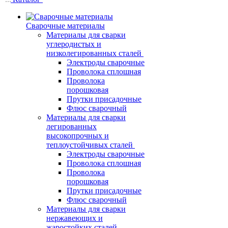
Сварочные материалы
Материалы для сварки
углеродистых и
низколегированных сталей
Электроды сварочные
Проволока сплошная
Проволока
порошковая
Прутки присадочные
Флюс сварочный
Материалы для сварки
легированных
высокопрочных и
теплоустойчивых сталей
Электроды сварочные
Проволока сплошная
Проволока
порошковая
Прутки присадочные
Флюс сварочный
Материалы для сварки
нержавеющих и
жаростойких сталей