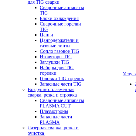
для TIG сварки
Сварочные аппараты
TIG
Блоки охлаждения
Сварочные горелки
TIG
Цанги
Цангодержатели и
газовые линзы
Сопло газовое TIG
Изоляторы TIG
Заглушки TIG
Наборы для TIG
горелки
Услуг
Головки TIG горелок
Запасные части TIG
Воздушно-плазменная
сварка, резка и строжка
Сварочные аппараты
PLASMA CUT
Плазмотроны
Запасные части
PLASMA
Лазерная сварка, резка и
очистка