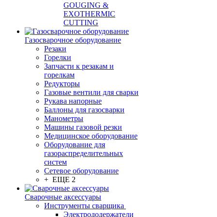
GOUGING &
EXOTHERMIC
CUTTING
Газосварочное оборудование
Резаки
Горелки
Запчасти к резакам и
горелкам
Редукторы
Газовые вентили для сварки
Рукава напорные
Баллоны для газосварки
Манометры
Машины газовой резки
Медицинское оборудование
Оборудование для
газораспределительных
систем
Сетевое оборудование
+ ЕЩЕ 2
Сварочные аксессуары
Инструменты сварщика
Электрододержатели