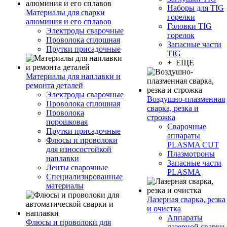
Наборы для TIG
Материалы для сварки
горелки
алюминия и его сплавов
Головки TIG
Электроды сварочные
горелок
Проволока сплошная
Запасные части
Прутки присадочные
TIG
+ ЕЩЕ
Материалы для наплавки и
ремонта деталей
Электроды сварочные
Воздушно-плазменная
Проволока сплошная
сварка, резка и
Проволока
строжка
порошковая
Сварочные
Прутки присадочные
аппараты
Флюсы и проволоки
PLASMA CUT
для износостойкой
Плазмотроны
наплавки
Запасные части
Ленты сварочные
PLASMA
Специализированные
материалы
Лазерная сварка, резка
и очистка
Аппараты
Флюсы и проволоки для
лазерной сварки