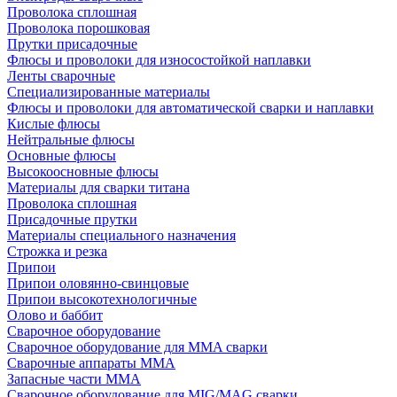
Проволока сплошная
Проволока порошковая
Прутки присадочные
Флюсы и проволоки для износостойкой наплавки
Ленты сварочные
Специализированные материалы
Флюсы и проволоки для автоматической сварки и наплавки
Кислые флюсы
Нейтральные флюсы
Основные флюсы
Высокоосновные флюсы
Материалы для сварки титана
Проволока сплошная
Присадочные прутки
Материалы специального назначения
Строжка и резка
Припои
Припои оловянно-свинцовые
Припои высокотехнологичные
Олово и баббит
Сварочное оборудование
Сварочное оборудование для MMA сварки
Сварочные аппараты MMA
Запасные части MMA
Сварочное оборудование для MIG/MAG сварки