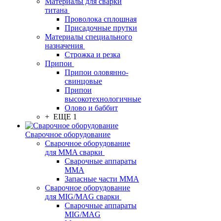
Материалы для сварки
титана
Проволока сплошная
Присадочные прутки
Материалы специального
назначения
Строжка и резка
Припои
Припои оловянно-
свинцовые
Припои
высокотехнологичные
Олово и баббит
+ ЕЩЕ 1
Сварочное оборудование
Сварочное оборудование
для MMA сварки
Сварочные аппараты
MMA
Запасные части MMA
Сварочное оборудование
для MIG/MAG сварки
Сварочные аппараты
MIG/MAG