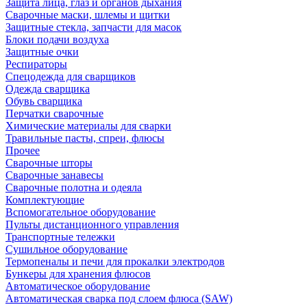
Защита лица, глаз и органов дыхания
Сварочные маски, шлемы и щитки
Защитные стекла, запчасти для масок
Блоки подачи воздуха
Защитные очки
Респираторы
Спецодежда для сварщиков
Одежда сварщика
Обувь сварщика
Перчатки сварочные
Химические материалы для сварки
Травильные пасты, спреи, флюсы
Прочее
Сварочные шторы
Сварочные занавесы
Сварочные полотна и одеяла
Комплектующие
Вспомогательное оборудование
Пульты дистанционного управления
Транспортные тележки
Сушильное оборудование
Термопеналы и печи для прокалки электродов
Бункеры для хранения флюсов
Автоматическое оборудование
Автоматическая сварка под слоем флюса (SAW)