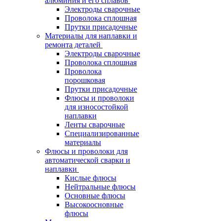
алюминия и его сплавов
Электроды сварочные
Проволока сплошная
Прутки присадочные
Материалы для наплавки и
ремонта деталей
Электроды сварочные
Проволока сплошная
Проволока
порошковая
Прутки присадочные
Флюсы и проволоки
для износостойкой
наплавки
Ленты сварочные
Специализированные
материалы
Флюсы и проволоки для
автоматической сварки и
наплавки
Кислые флюсы
Нейтральные флюсы
Основные флюсы
Высокоосновные
флюсы