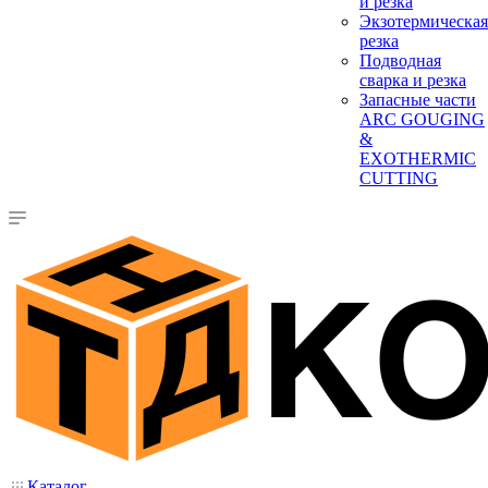
и резка
Экзотермическая
резка
Подводная
сварка и резка
Запасные части
ARC GOUGING
&
EXOTHERMIC
CUTTING
Каталог