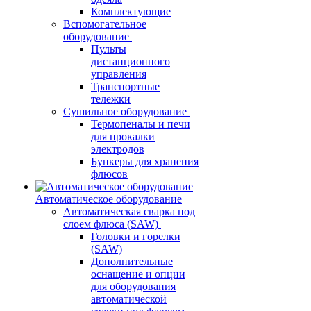
Комплектующие
Вспомогательное
оборудование
Пульты
дистанционного
управления
Транспортные
тележки
Сушильное оборудование
Термопеналы и печи
для прокалки
электродов
Бункеры для хранения
флюсов
Автоматическое оборудование
Автоматическая сварка под
слоем флюса (SAW)
Головки и горелки
(SAW)
Дополнительные
оснащение и опции
для оборудования
автоматической