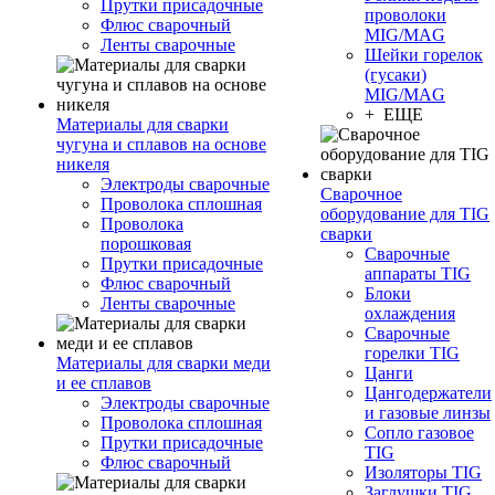
Прутки присадочные
проволоки
Флюс сварочный
MIG/MAG
Ленты сварочные
Шейки горелок
(гусаки)
MIG/MAG
+ ЕЩЕ
Материалы для сварки
чугуна и сплавов на основе
никеля
Электроды сварочные
Сварочное
Проволока сплошная
оборудование для TIG
Проволока
сварки
порошковая
Сварочные
Прутки присадочные
аппараты TIG
Флюс сварочный
Блоки
Ленты сварочные
охлаждения
Сварочные
горелки TIG
Материалы для сварки меди
Цанги
и ее сплавов
Цангодержатели
Электроды сварочные
и газовые линзы
Проволока сплошная
Сопло газовое
Прутки присадочные
TIG
Флюс сварочный
Изоляторы TIG
Заглушки TIG