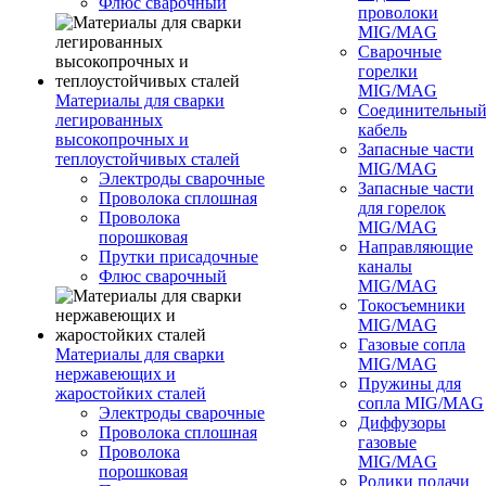
Флюс сварочный
проволоки
MIG/MAG
Сварочные
горелки
MIG/MAG
Материалы для сварки
Соединительны
легированных
кабель
высокопрочных и
Запасные части
теплоустойчивых сталей
MIG/MAG
Электроды сварочные
Запасные части
Проволока сплошная
для горелок
Проволока
MIG/MAG
порошковая
Направляющие
Прутки присадочные
каналы
Флюс сварочный
MIG/MAG
Токосъемники
MIG/MAG
Газовые сопла
Материалы для сварки
MIG/MAG
нержавеющих и
Пружины для
жаростойких сталей
сопла MIG/MAG
Электроды сварочные
Диффузоры
Проволока сплошная
газовые
Проволока
MIG/MAG
порошковая
Ролики подачи