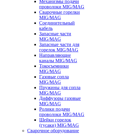
Механизмы подачи
проволоки MIG/MAG
Сварочные горелки
MIG/MAG
Соединительный
кабель
Запасные части
MIG/MAG
Запасные части для
горелок MIG/MAG
Направляющие
каналы MIG/MAG
Токосъемники
MIG/MAG
Газовые сопла
MIG/MAG
Пружины для сопла
MIG/MAG
Диффузоры газовые
MIG/MAG
Ролики подачи
проволоки MIG/MAG
Шейки горелок
(гусаки) MIG/MAG
Сварочное оборудование