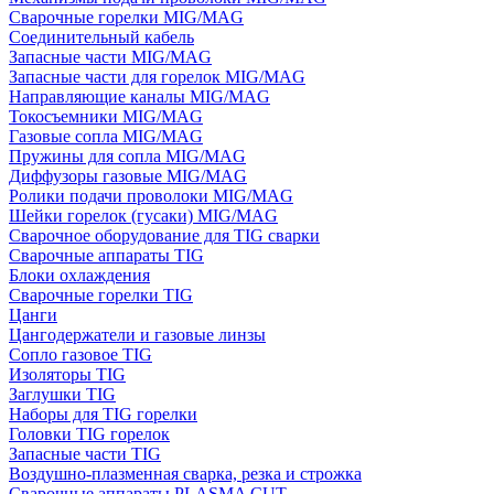
Сварочные горелки MIG/MAG
Соединительный кабель
Запасные части MIG/MAG
Запасные части для горелок MIG/MAG
Направляющие каналы MIG/MAG
Токосъемники MIG/MAG
Газовые сопла MIG/MAG
Пружины для сопла MIG/MAG
Диффузоры газовые MIG/MAG
Ролики подачи проволоки MIG/MAG
Шейки горелок (гусаки) MIG/MAG
Сварочное оборудование для TIG сварки
Сварочные аппараты TIG
Блоки охлаждения
Сварочные горелки TIG
Цанги
Цангодержатели и газовые линзы
Сопло газовое TIG
Изоляторы TIG
Заглушки TIG
Наборы для TIG горелки
Головки TIG горелок
Запасные части TIG
Воздушно-плазменная сварка, резка и строжка
Сварочные аппараты PLASMA CUT