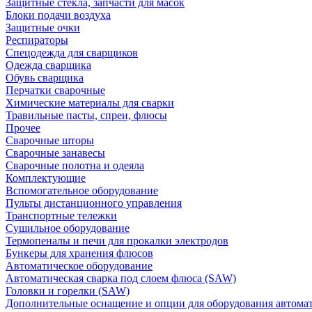
Защитные стекла, запчасти для масок
Блоки подачи воздуха
Защитные очки
Респираторы
Спецодежда для сварщиков
Одежда сварщика
Обувь сварщика
Перчатки сварочные
Химические материалы для сварки
Травильные пасты, спреи, флюсы
Прочее
Сварочные шторы
Сварочные занавесы
Сварочные полотна и одеяла
Комплектующие
Вспомогательное оборудование
Пульты дистанционного управления
Транспортные тележки
Сушильное оборудование
Термопеналы и печи для прокалки электродов
Бункеры для хранения флюсов
Автоматическое оборудование
Автоматическая сварка под слоем флюса (SAW)
Головки и горелки (SAW)
Дополнительные оснащение и опции для оборудования автома