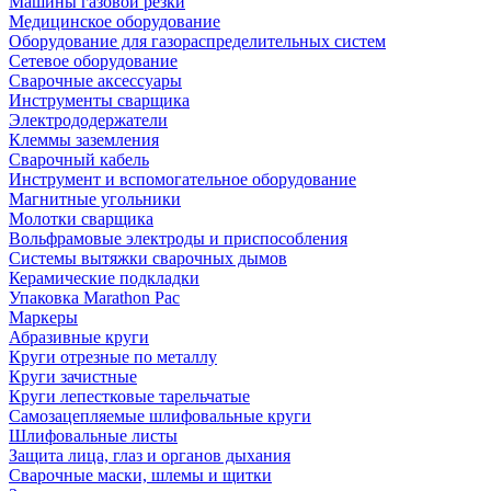
Машины газовой резки
Медицинское оборудование
Оборудование для газораспределительных систем
Сетевое оборудование
Сварочные аксессуары
Инструменты сварщика
Электрододержатели
Клеммы заземления
Сварочный кабель
Инструмент и вспомогательное оборудование
Магнитные угольники
Молотки сварщика
Вольфрамовые электроды и приспособления
Системы вытяжки сварочных дымов
Керамические подкладки
Упаковка Marathon Pac
Маркеры
Абразивные круги
Круги отрезные по металлу
Круги зачистные
Круги лепестковые тарельчатые
Самозацепляемые шлифовальные круги
Шлифовальные листы
Защита лица, глаз и органов дыхания
Сварочные маски, шлемы и щитки