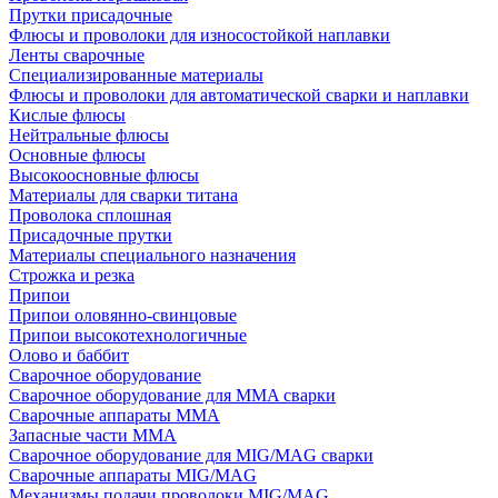
Прутки присадочные
Флюсы и проволоки для износостойкой наплавки
Ленты сварочные
Специализированные материалы
Флюсы и проволоки для автоматической сварки и наплавки
Кислые флюсы
Нейтральные флюсы
Основные флюсы
Высокоосновные флюсы
Материалы для сварки титана
Проволока сплошная
Присадочные прутки
Материалы специального назначения
Строжка и резка
Припои
Припои оловянно-свинцовые
Припои высокотехнологичные
Олово и баббит
Сварочное оборудование
Сварочное оборудование для MMA сварки
Сварочные аппараты MMA
Запасные части MMA
Сварочное оборудование для MIG/MAG сварки
Сварочные аппараты MIG/MAG
Механизмы подачи проволоки MIG/MAG