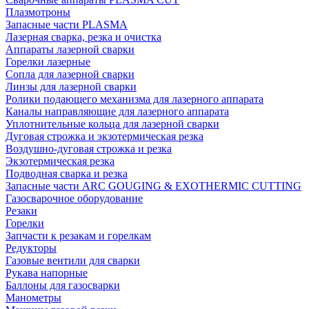
Плазмотроны
Запасные части PLASMA
Лазерная сварка, резка и очистка
Аппараты лазерной сварки
Горелки лазерные
Сопла для лазерной сварки
Линзы для лазерной сварки
Ролики подающего механизма для лазерного аппарата
Каналы направляющие для лазерного аппарата
Уплотнительные кольца для лазерной сварки
Дуговая строжка и экзотермическая резка
Воздушно-дуговая строжка и резка
Экзотермическая резка
Подводная сварка и резка
Запасные части ARC GOUGING & EXOTHERMIC CUTTING
Газосварочное оборудование
Резаки
Горелки
Запчасти к резакам и горелкам
Редукторы
Газовые вентили для сварки
Рукава напорные
Баллоны для газосварки
Манометры