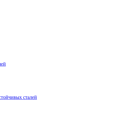
лей
стойчивых сталей