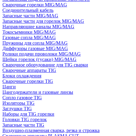
Сварочные горелки MIG/MAG
Соединительный кабель
Запасные части MIG/MAG
Запасные части для горелок MIG/MAG
Направляющие каналы MIG/MAG
Токосъемники MIG/MAG
Газовые сопла MIG/MAG
Пружины для сопла MIG/MAG
Диффузоры газовые MIG/MAG
Ролики подачи проволоки MIG/MAG
Шейки горелок (гусаки) MIG/MAG
Сварочное оборудование для TIG сварки
Сварочные аппараты TIG
Блоки охлаждения
Сварочные горелки TIG
Цанги
Цангодержатели и газовые линзы
Сопло газовое TIG
Изоляторы TIG
Заглушки TIG
Наборы для TIG горелки
Головки TIG горелок
Запасные части TIG
Воздушно-плазменная сварка, резка и строжка
Сварочные аппараты PLASMA CUT