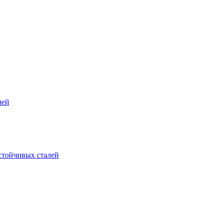
лей
стойчивых сталей