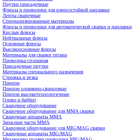
Прутки присадочные
Флюсы и проволоки для износостойкой наплавки
Ленты сварочные
Специализированные материалы
Флюсы и проволоки для автоматической сварки и наплавки
Кислые флюсы
Нейтральные флюсы
Основные флюсы
Высокоосновные флюсы
Материалы для сварки титана
Проволока сплошная
Присадочные прутки
Материалы специального назначения
Строжка и резка
Припои
Припои оловянно-свинцовые
Припои высокотехнологичные
Олово и баббит
Сварочное оборудование
Сварочное оборудование для MMA сварки
Сварочные аппараты MMA
Запасные части MMA
Сварочное оборудование для MIG/MAG сварки
Сварочные аппараты MIG/MAG
Механизмы подачи проволоки MIG/MAG