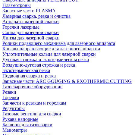
Плазмотроны
Запасные части PLASMA
Лазерная сварка, резка и очистка
Аппараты лазерной сварки
Горелки лазерные
Сопла для лазерной сварки
Линзы для лазерной сварки
Ролики подающего механизма для лазерного аппарата
Каналы направляющие для лазерного аппарата
Уплотнительные кольца для лазерной сварки
Дуговая строжка и экзотермическая резка
Воздушно-дуговая строжка и резка
Экзотермическая резка
Подводная сварка и резка
Запасные части ARC GOUGING & EXOTHERMIC CUTTING
Газосварочное оборудование
Резаки
Горелки
Запчасти к резакам и горелкам
Редукторы
Газовые вентили для сварки
Рукава напорные
Баллоны для газосварки
Манометры