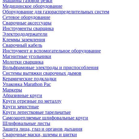
Машины газовой резки
Медицинское оборудование
Оборудование для газораспределительных систем
Сетевое оборудование
Сварочные аксессуары
Инструменты сварщика
Электрододержатели
Клеммы заземления
Сварочный кабель
Инструмент и вспомогательное оборудование
Магнитные угольники
Молотки сварщика
Вольфрамовые электроды и приспособления
Системы вытяжки сварочных дымов
Керамические подкладки
Упаковка Marathon Pac
Маркеры
Абразивные круги
Круги отрезные по металлу
Круги зачистные
Круги лепестковые тарельчатые
Самозацепляемые шлифовальные круги
Шлифовальные листы
Защита лица, глаз и органов дыхания
Сварочные маски, шлемы и щитки