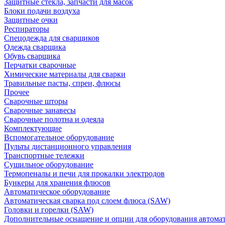
Защитные стекла, запчасти для масок
Блоки подачи воздуха
Защитные очки
Респираторы
Спецодежда для сварщиков
Одежда сварщика
Обувь сварщика
Перчатки сварочные
Химические материалы для сварки
Травильные пасты, спреи, флюсы
Прочее
Сварочные шторы
Сварочные занавесы
Сварочные полотна и одеяла
Комплектующие
Вспомогательное оборудование
Пульты дистанционного управления
Транспортные тележки
Сушильное оборудование
Термопеналы и печи для прокалки электродов
Бункеры для хранения флюсов
Автоматическое оборудование
Автоматическая сварка под слоем флюса (SAW)
Головки и горелки (SAW)
Дополнительные оснащение и опции для оборудования автома