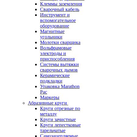
Клеммы заземления
Сварочный кабель
Инструмент и
вспомогательное
оборудование
Магнитные
угольники
Молотки сварщика
Вольфрамовые
электроды и
приспособления
Системы вытяжки
сварочных дымов
Керамические
подкладки
Упаковка Marathon
Pac
Маркеры
Абразивные круги
Круги отрезные по
металлу
Круги зачистные
Круги лепестковые
тарельчатые
Самозацепляемые