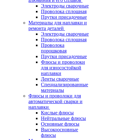
алюминия и его сплавов
Электроды сварочные
Проволока сплошная
Прутки присадочные
Материалы для наплавки и
ремонта деталей
Электроды сварочные
Проволока сплошная
Проволока
порошковая
Прутки присадочные
Флюсы и проволоки
для износостойкой
наплавки
Ленты сварочные
Специализированные
материалы
Флюсы и проволоки для
автоматической сварки и
наплавки
Кислые флюсы
Нейтральные флюсы
Основные флюсы
Высокоосновные
флюсы