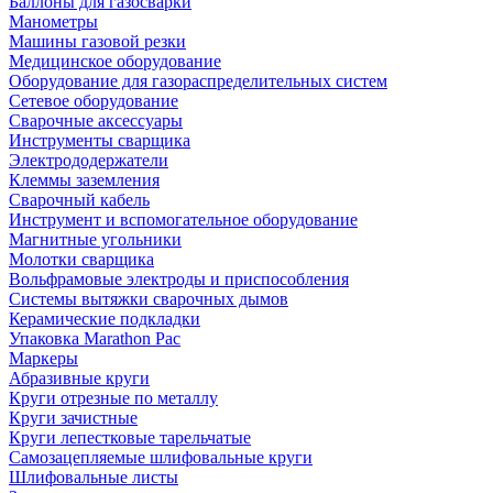
Баллоны для газосварки
Манометры
Машины газовой резки
Медицинское оборудование
Оборудование для газораспределительных систем
Сетевое оборудование
Сварочные аксессуары
Инструменты сварщика
Электрододержатели
Клеммы заземления
Сварочный кабель
Инструмент и вспомогательное оборудование
Магнитные угольники
Молотки сварщика
Вольфрамовые электроды и приспособления
Системы вытяжки сварочных дымов
Керамические подкладки
Упаковка Marathon Pac
Маркеры
Абразивные круги
Круги отрезные по металлу
Круги зачистные
Круги лепестковые тарельчатые
Самозацепляемые шлифовальные круги
Шлифовальные листы