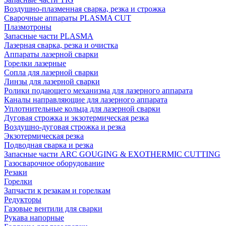
Воздушно-плазменная сварка, резка и строжка
Сварочные аппараты PLASMA CUT
Плазмотроны
Запасные части PLASMA
Лазерная сварка, резка и очистка
Аппараты лазерной сварки
Горелки лазерные
Сопла для лазерной сварки
Линзы для лазерной сварки
Ролики подающего механизма для лазерного аппарата
Каналы направляющие для лазерного аппарата
Уплотнительные кольца для лазерной сварки
Дуговая строжка и экзотермическая резка
Воздушно-дуговая строжка и резка
Экзотермическая резка
Подводная сварка и резка
Запасные части ARC GOUGING & EXOTHERMIC CUTTING
Газосварочное оборудование
Резаки
Горелки
Запчасти к резакам и горелкам
Редукторы
Газовые вентили для сварки
Рукава напорные