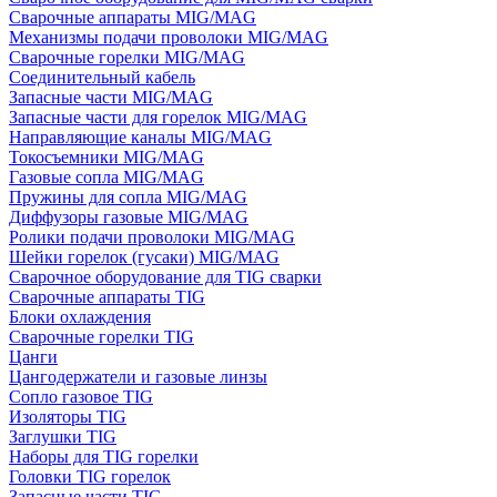
Сварочные аппараты MIG/MAG
Механизмы подачи проволоки MIG/MAG
Сварочные горелки MIG/MAG
Соединительный кабель
Запасные части MIG/MAG
Запасные части для горелок MIG/MAG
Направляющие каналы MIG/MAG
Токосъемники MIG/MAG
Газовые сопла MIG/MAG
Пружины для сопла MIG/MAG
Диффузоры газовые MIG/MAG
Ролики подачи проволоки MIG/MAG
Шейки горелок (гусаки) MIG/MAG
Сварочное оборудование для TIG сварки
Сварочные аппараты TIG
Блоки охлаждения
Сварочные горелки TIG
Цанги
Цангодержатели и газовые линзы
Сопло газовое TIG
Изоляторы TIG
Заглушки TIG
Наборы для TIG горелки
Головки TIG горелок
Запасные части TIG