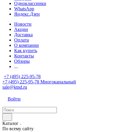
Одноклассники
WhatsApp
Яндекс.Дзен
Новости
Акции
Доставка
Оплата
О компании
Как купить
Контакты
Обзоры
...
+7 (495) 225-95-78
+7 (495) 225-95-78
Многоканальный
sale@ktnd.ru
Войти
Каталог
По всему сайту