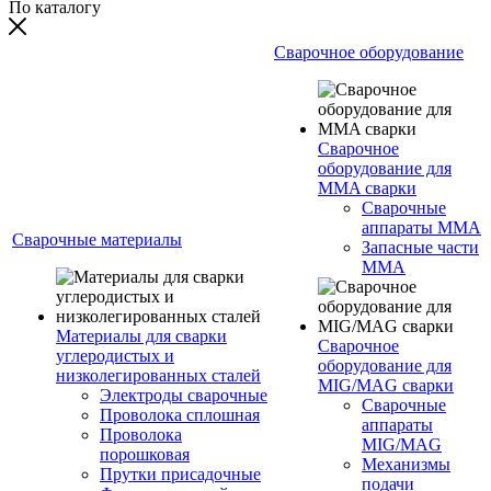
По каталогу
Сварочное оборудование
Сварочное
оборудование для
MMA сварки
Сварочные
аппараты MMA
Сварочные материалы
Запасные части
MMA
Материалы для сварки
Сварочное
углеродистых и
оборудование для
низколегированных сталей
MIG/MAG сварки
Электроды сварочные
Сварочные
Проволока сплошная
аппараты
Проволока
MIG/MAG
порошковая
Механизмы
Прутки присадочные
подачи