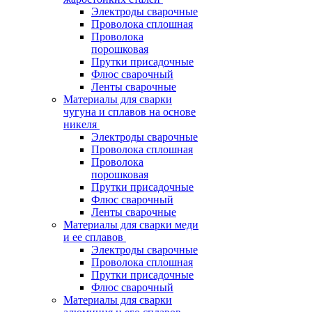
Электроды сварочные
Проволока сплошная
Проволока
порошковая
Прутки присадочные
Флюс сварочный
Ленты сварочные
Материалы для сварки
чугуна и сплавов на основе
никеля
Электроды сварочные
Проволока сплошная
Проволока
порошковая
Прутки присадочные
Флюс сварочный
Ленты сварочные
Материалы для сварки меди
и ее сплавов
Электроды сварочные
Проволока сплошная
Прутки присадочные
Флюс сварочный
Материалы для сварки