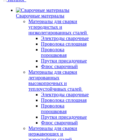
Сварочные материалы
Материалы для сварки
углеродистых и
низколегированных сталей
Электроды сварочные
Проволока сплошная
Проволока
порошковая
Прутки присадочные
Флюс сварочный
Материалы для сварки
легированных
высокопрочных и
теплоустойчивых сталей
Электроды сварочные
Проволока сплошная
Проволока
порошковая
Прутки присадочные
Флюс сварочный
Материалы для сварки
нержавеющих и
жаростойких сталей