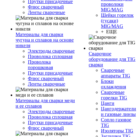
Прутки присадочные
проволоки
Флюс сварочный
MIG/MAG
Ленты сварочные
Шейки горелок
(гусаки)
MIG/MAG
+ ЕЩЕ
Материалы для сварки
чугуна и сплавов на основе
никеля
Электроды сварочные
Сварочное
Проволока сплошная
оборудование для TIG
Проволока
сварки
порошковая
Сварочные
Прутки присадочные
аппараты TIG
Флюс сварочный
Блоки
Ленты сварочные
охлаждения
Сварочные
горелки TIG
Материалы для сварки меди
Цанги
и ее сплавов
Цангодержатели
Электроды сварочные
и газовые линзы
Проволока сплошная
Сопло газовое
Прутки присадочные
TIG
Флюс сварочный
Изоляторы TIG
Заглушки TIG