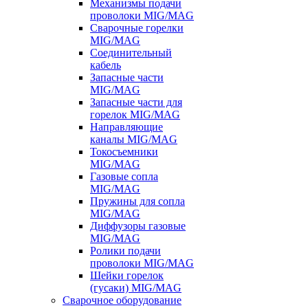
Механизмы подачи
проволоки MIG/MAG
Сварочные горелки
MIG/MAG
Соединительный
кабель
Запасные части
MIG/MAG
Запасные части для
горелок MIG/MAG
Направляющие
каналы MIG/MAG
Токосъемники
MIG/MAG
Газовые сопла
MIG/MAG
Пружины для сопла
MIG/MAG
Диффузоры газовые
MIG/MAG
Ролики подачи
проволоки MIG/MAG
Шейки горелок
(гусаки) MIG/MAG
Сварочное оборудование