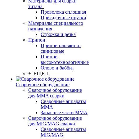
Материалы для сварки
титана
Проволока сплошная
Присадочные прутки
Материалы специального
назначения
Строжка и резка
Припои
Припои оловянно-
свинцовые
Припои
высокотехнологичные
Олово и баббит
+ ЕЩЕ 1
Сварочное оборудование
Сварочное оборудование
для MMA сварки
Сварочные аппараты
MMA
Запасные части MMA
Сварочное оборудование
для MIG/MAG сварки
Сварочные аппараты
MIG/MAG