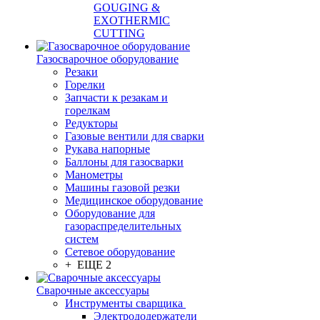
GOUGING &
EXOTHERMIC
CUTTING
Газосварочное оборудование
Резаки
Горелки
Запчасти к резакам и
горелкам
Редукторы
Газовые вентили для сварки
Рукава напорные
Баллоны для газосварки
Манометры
Машины газовой резки
Медицинское оборудование
Оборудование для
газораспределительных
систем
Сетевое оборудование
+ ЕЩЕ 2
Сварочные аксессуары
Инструменты сварщика
Электрододержатели