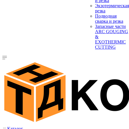
и резка
Экзотермическая
резка
Подводная
сварка и резка
Запасные части
ARC GOUGING
&
EXOTHERMIC
CUTTING
Каталог