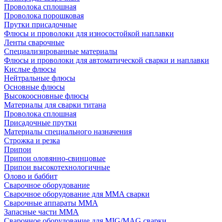
Проволока сплошная
Проволока порошковая
Прутки присадочные
Флюсы и проволоки для износостойкой наплавки
Ленты сварочные
Специализированные материалы
Флюсы и проволоки для автоматической сварки и наплавки
Кислые флюсы
Нейтральные флюсы
Основные флюсы
Высокоосновные флюсы
Материалы для сварки титана
Проволока сплошная
Присадочные прутки
Материалы специального назначения
Строжка и резка
Припои
Припои оловянно-свинцовые
Припои высокотехнологичные
Олово и баббит
Сварочное оборудование
Сварочное оборудование для MMA сварки
Сварочные аппараты MMA
Запасные части MMA
Сварочное оборудование для MIG/MAG сварки