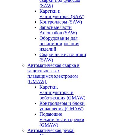
сварки под флюсом
(SAW)
Каретки и
манипуляторы (SAW)
Контроллеры (SAW)
Запасные части
Automation (SAW)
Оборудование для
позиционирования
изделий
Сварочные источники
(SAW)
Автоматическая сварка в
защитных газах
плавящимся электродом
(GMAW)
Каретки,
манипуляторы и
роботизация (GMAW)
Контроллеры и блоки
управления (GMAW)
Подающие
механизмы и горелки
(GMAW)
Автоматическая резка