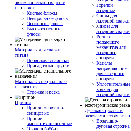
автоматической сварки и
Горелки
наплавки
лазерные
Кислые флюсы
Сопла для
Нейтральные флюсы
лазерной сварки
Основные флюсы
Линзы для
Высокоосновные
лазерной сварки
флюсы
Ролики
подающего
механизма для
Материалы для сварки
лазерного
титана
аппарата
Проволока сплошная
Каналы
Присадочные прутки
направляющие
для лазерного
аппарата
Материалы специального
Уплотнительные
назначения
кольца для
Строжка и резка
лазерной сварки
Припои
Припои оловянно-
Дуговая строжка и
свинцовые
экзотермическая резка
Припои
Воздушно-
высокотехнологичные
дуговая строжка
Олово и баббит