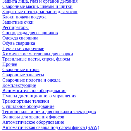
Защита лица, глаз и органов дыхания
Сварочные маски, шлемы и щитки
Защитные стекла, запчасти для масок
Блоки подачи воздуха
Защитные очки
Респираторы
Спецодежда для сварщиков
Одежда сварщика
Обувь сварщика
Перчатки сварочные
Химические материалы для сварки
Травильные пасты, спреи, флюсы
Прочее
Сварочные шторы
Сварочные занавесы
Сварочные полотна и одеяла
Комплектующие
Вспомогательное оборудование
Пульты дистанционного управления
Транспортные тележки
Сушильное оборудование
Термопеналы и печи для прокалки электродов
Бункеры для хранения флюсов
Автоматическое оборудование
Автоматическая сварка под слоем флюса (SAW)