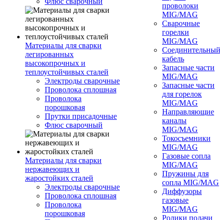
Флюс сварочный
проволоки
MIG/MAG
Сварочные
горелки
MIG/MAG
Материалы для сварки
Соединительны
легированных
кабель
высокопрочных и
Запасные части
теплоустойчивых сталей
MIG/MAG
Электроды сварочные
Запасные части
Проволока сплошная
для горелок
Проволока
MIG/MAG
порошковая
Направляющие
Прутки присадочные
каналы
Флюс сварочный
MIG/MAG
Токосъемники
MIG/MAG
Газовые сопла
Материалы для сварки
MIG/MAG
нержавеющих и
Пружины для
жаростойких сталей
сопла MIG/MAG
Электроды сварочные
Диффузоры
Проволока сплошная
газовые
Проволока
MIG/MAG
порошковая
Ролики подачи