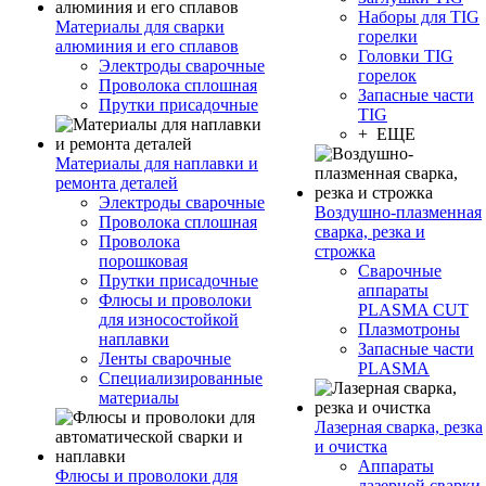
Наборы для TIG
Материалы для сварки
горелки
алюминия и его сплавов
Головки TIG
Электроды сварочные
горелок
Проволока сплошная
Запасные части
Прутки присадочные
TIG
+ ЕЩЕ
Материалы для наплавки и
ремонта деталей
Электроды сварочные
Воздушно-плазменная
Проволока сплошная
сварка, резка и
Проволока
строжка
порошковая
Сварочные
Прутки присадочные
аппараты
Флюсы и проволоки
PLASMA CUT
для износостойкой
Плазмотроны
наплавки
Запасные части
Ленты сварочные
PLASMA
Специализированные
материалы
Лазерная сварка, резка
и очистка
Аппараты
Флюсы и проволоки для
лазерной сварки