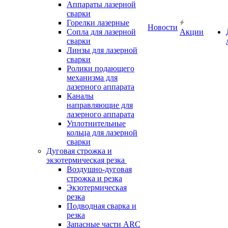
Аппараты лазерной
сварки
Горелки лазерные
Новости
Сопла для лазерной
Акции
сварки
Линзы для лазерной
сварки
Ролики подающего
механизма для
лазерного аппарата
Каналы
направляющие для
лазерного аппарата
Уплотнительные
кольца для лазерной
сварки
Дуговая строжка и
экзотермическая резка
Воздушно-дуговая
строжка и резка
Экзотермическая
резка
Подводная сварка и
резка
Запасные части ARC