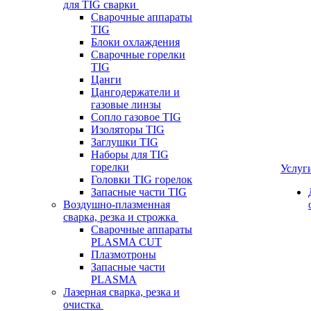
для TIG сварки
Сварочные аппараты
TIG
Блоки охлаждения
Сварочные горелки
TIG
Цанги
Цангодержатели и
газовые линзы
Сопло газовое TIG
Изоляторы TIG
Заглушки TIG
Наборы для TIG
горелки
Услуг
Головки TIG горелок
Запасные части TIG
Воздушно-плазменная
сварка, резка и строжка
Сварочные аппараты
PLASMA CUT
Плазмотроны
Запасные части
PLASMA
Лазерная сварка, резка и
очистка