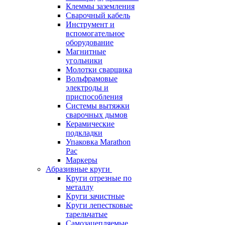
Клеммы заземления
Сварочный кабель
Инструмент и
вспомогательное
оборудование
Магнитные
угольники
Молотки сварщика
Вольфрамовые
электроды и
приспособления
Системы вытяжки
сварочных дымов
Керамические
подкладки
Упаковка Marathon
Pac
Маркеры
Абразивные круги
Круги отрезные по
металлу
Круги зачистные
Круги лепестковые
тарельчатые
Самозацепляемые