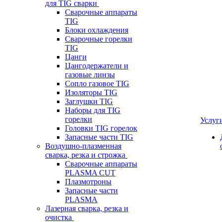
для TIG сварки
Сварочные аппараты
TIG
Блоки охлаждения
Сварочные горелки
TIG
Цанги
Цангодержатели и
газовые линзы
Сопло газовое TIG
Изоляторы TIG
Заглушки TIG
Наборы для TIG
горелки
Услуг
Головки TIG горелок
Запасные части TIG
Воздушно-плазменная
сварка, резка и строжка
Сварочные аппараты
PLASMA CUT
Плазмотроны
Запасные части
PLASMA
Лазерная сварка, резка и
очистка