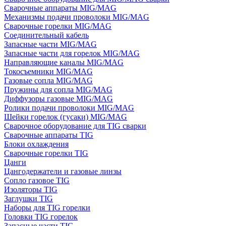
Сварочные аппараты MIG/MAG
Механизмы подачи проволоки MIG/MAG
Сварочные горелки MIG/MAG
Соединительный кабель
Запасные части MIG/MAG
Запасные части для горелок MIG/MAG
Направляющие каналы MIG/MAG
Токосъемники MIG/MAG
Газовые сопла MIG/MAG
Пружины для сопла MIG/MAG
Диффузоры газовые MIG/MAG
Ролики подачи проволоки MIG/MAG
Шейки горелок (гусаки) MIG/MAG
Сварочное оборудование для TIG сварки
Сварочные аппараты TIG
Блоки охлаждения
Сварочные горелки TIG
Цанги
Цангодержатели и газовые линзы
Сопло газовое TIG
Изоляторы TIG
Заглушки TIG
Наборы для TIG горелки
Головки TIG горелок
Запасные части TIG