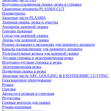
Воздушно-плазменная сварка, резка и строжка
Сварочные аппараты PLASMA CUT
Плазмотроны
Запасные части PLASMA
Лазерная сварка, резка и очистка
Аппараты лазерной сварки
Горелки лазерные
Сопла для лазерной сварки
Линзы для лазерной сварки
Ролики подающего механизма для лазерного аппарата
Каналы направляющие для лазерного аппарата
Уплотнительные кольца для лазерной сварки
Дуговая строжка и экзотермическая резка
Воздушно-дуговая строжка и резка
Экзотермическая резка
Подводная сварка и резка
Запасные части ARC GOUGING & EXOTHERMIC CUTTING
Газосварочное оборудование
Резаки
Горелки
Запчасти к резакам и горелкам
Редукторы
Газовые вентили для сварки
Рукава напорные