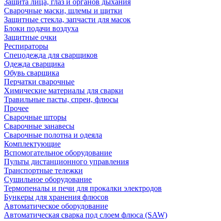
Защита лица, глаз и органов дыхания
Сварочные маски, шлемы и щитки
Защитные стекла, запчасти для масок
Блоки подачи воздуха
Защитные очки
Респираторы
Спецодежда для сварщиков
Одежда сварщика
Обувь сварщика
Перчатки сварочные
Химические материалы для сварки
Травильные пасты, спреи, флюсы
Прочее
Сварочные шторы
Сварочные занавесы
Сварочные полотна и одеяла
Комплектующие
Вспомогательное оборудование
Пульты дистанционного управления
Транспортные тележки
Сушильное оборудование
Термопеналы и печи для прокалки электродов
Бункеры для хранения флюсов
Автоматическое оборудование
Автоматическая сварка под слоем флюса (SAW)