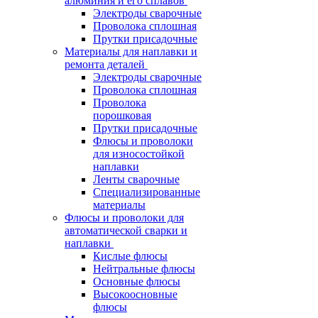
алюминия и его сплавов
Электроды сварочные
Проволока сплошная
Прутки присадочные
Материалы для наплавки и
ремонта деталей
Электроды сварочные
Проволока сплошная
Проволока
порошковая
Прутки присадочные
Флюсы и проволоки
для износостойкой
наплавки
Ленты сварочные
Специализированные
материалы
Флюсы и проволоки для
автоматической сварки и
наплавки
Кислые флюсы
Нейтральные флюсы
Основные флюсы
Высокоосновные
флюсы