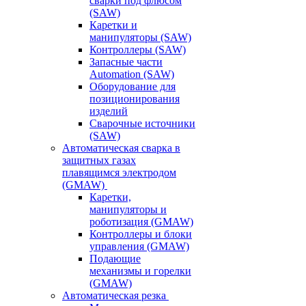
сварки под флюсом
(SAW)
Каретки и
манипуляторы (SAW)
Контроллеры (SAW)
Запасные части
Automation (SAW)
Оборудование для
позиционирования
изделий
Сварочные источники
(SAW)
Автоматическая сварка в
защитных газах
плавящимся электродом
(GMAW)
Каретки,
манипуляторы и
роботизация (GMAW)
Контроллеры и блоки
управления (GMAW)
Подающие
механизмы и горелки
(GMAW)
Автоматическая резка