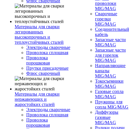
Флюс сварочный
проволоки
MIG/MAG
Сварочные
горелки
MIG/MAG
Материалы для сварки
Соединительны
легированных
кабель
высокопрочных и
Запасные части
теплоустойчивых сталей
MIG/MAG
Электроды сварочные
Запасные части
Проволока сплошная
для горелок
Проволока
MIG/MAG
порошковая
Направляющие
Прутки присадочные
каналы
Флюс сварочный
MIG/MAG
Токосъемники
MIG/MAG
Газовые сопла
Материалы для сварки
MIG/MAG
нержавеющих и
Пружины для
жаростойких сталей
сопла MIG/MAG
Электроды сварочные
Диффузоры
Проволока сплошная
газовые
Проволока
MIG/MAG
порошковая
Ролики подачи