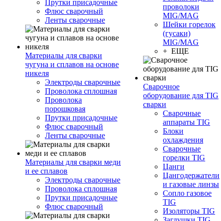
Прутки присадочные
проволоки
Флюс сварочный
MIG/MAG
Ленты сварочные
Шейки горелок
(гусаки)
MIG/MAG
+ ЕЩЕ
Материалы для сварки
чугуна и сплавов на основе
никеля
Электроды сварочные
Сварочное
Проволока сплошная
оборудование для TIG
Проволока
сварки
порошковая
Сварочные
Прутки присадочные
аппараты TIG
Флюс сварочный
Блоки
Ленты сварочные
охлаждения
Сварочные
горелки TIG
Материалы для сварки меди
Цанги
и ее сплавов
Цангодержатели
Электроды сварочные
и газовые линзы
Проволока сплошная
Сопло газовое
Прутки присадочные
TIG
Флюс сварочный
Изоляторы TIG
Заглушки TIG