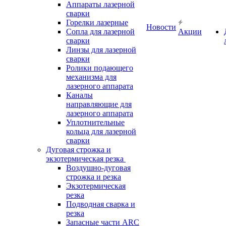
Аппараты лазерной
сварки
Горелки лазерные
Новости
Сопла для лазерной
Акции
сварки
Линзы для лазерной
сварки
Ролики подающего
механизма для
лазерного аппарата
Каналы
направляющие для
лазерного аппарата
Уплотнительные
кольца для лазерной
сварки
Дуговая строжка и
экзотермическая резка
Воздушно-дуговая
строжка и резка
Экзотермическая
резка
Подводная сварка и
резка
Запасные части ARC