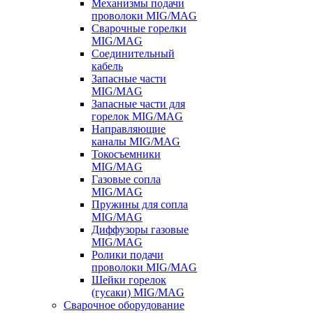
Механизмы подачи
проволоки MIG/MAG
Сварочные горелки
MIG/MAG
Соединительный
кабель
Запасные части
MIG/MAG
Запасные части для
горелок MIG/MAG
Направляющие
каналы MIG/MAG
Токосъемники
MIG/MAG
Газовые сопла
MIG/MAG
Пружины для сопла
MIG/MAG
Диффузоры газовые
MIG/MAG
Ролики подачи
проволоки MIG/MAG
Шейки горелок
(гусаки) MIG/MAG
Сварочное оборудование