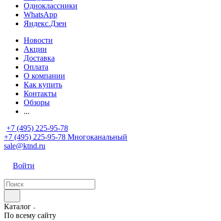
Одноклассники
WhatsApp
Яндекс.Дзен
Новости
Акции
Доставка
Оплата
О компании
Как купить
Контакты
Обзоры
...
+7 (495) 225-95-78
+7 (495) 225-95-78
Многоканальный
sale@ktnd.ru
Войти
Каталог
По всему сайту