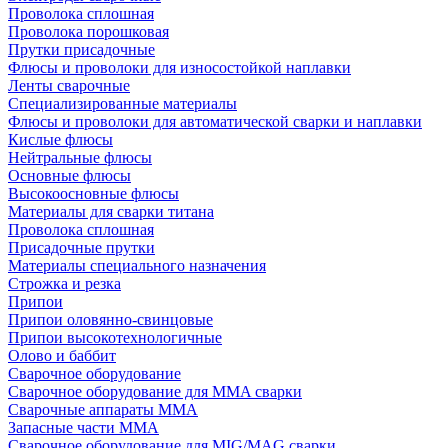
Проволока сплошная
Проволока порошковая
Прутки присадочные
Флюсы и проволоки для износостойкой наплавки
Ленты сварочные
Специализированные материалы
Флюсы и проволоки для автоматической сварки и наплавки
Кислые флюсы
Нейтральные флюсы
Основные флюсы
Высокоосновные флюсы
Материалы для сварки титана
Проволока сплошная
Присадочные прутки
Материалы специального назначения
Строжка и резка
Припои
Припои оловянно-свинцовые
Припои высокотехнологичные
Олово и баббит
Сварочное оборудование
Сварочное оборудование для MMA сварки
Сварочные аппараты MMA
Запасные части MMA
Сварочное оборудование для MIG/MAG сварки