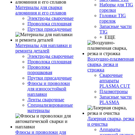
Наборы для TIG
Материалы для сварки
горелки
алюминия и его сплавов
Головки TIG
Электроды сварочные
горелок
Проволока сплошная
Запасные части
Прутки присадочные
TIG
+ ЕЩЕ
Материалы для наплавки и
ремонта деталей
Электроды сварочные
Воздушно-плазменная
Проволока сплошная
сварка, резка и
Проволока
строжка
порошковая
Сварочные
Прутки присадочные
аппараты
Флюсы и проволоки
PLASMA CUT
для износостойкой
Плазмотроны
наплавки
Запасные части
Ленты сварочные
PLASMA
Специализированные
материалы
Лазерная сварка, резка
и очистка
Аппараты
Флюсы и проволоки для
лазерной сварки