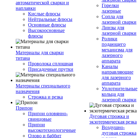
автоматической сварки и
Горелки
наплавки
лазерные
Кислые флюсы
Сопла для
Нейтральные флюсы
лазерной сварки
Основные флюсы
Линзы для
Высокоосновные
лазерной сварки
флюсы
Ролики
подающего
механизма для
Материалы для сварки
лазерного
титана
аппарата
Проволока сплошная
Каналы
Присадочные прутки
направляющие
для лазерного
аппарата
Материалы специального
Уплотнительные
назначения
кольца для
Строжка и резка
лазерной сварки
Припои
Припои оловянно-
Дуговая строжка и
свинцовые
экзотермическая резка
Припои
Воздушно-
высокотехнологичные
дуговая строжка
Олово и баббит