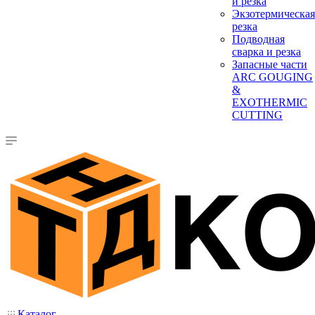
и резка
Экзотермическая
резка
Подводная
сварка и резка
Запасные части
ARC GOUGING
&
EXOTHERMIC
CUTTING
Каталог