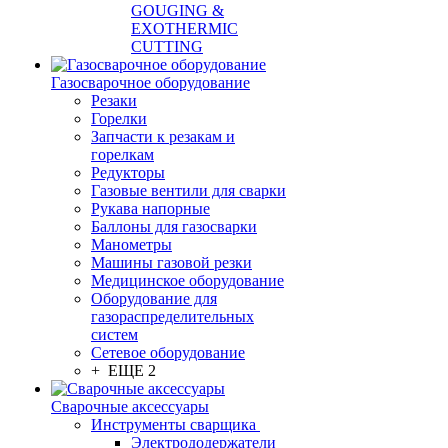
GOUGING &
EXOTHERMIC
CUTTING
Газосварочное оборудование
Резаки
Горелки
Запчасти к резакам и
горелкам
Редукторы
Газовые вентили для сварки
Рукава напорные
Баллоны для газосварки
Манометры
Машины газовой резки
Медицинское оборудование
Оборудование для
газораспределительных
систем
Сетевое оборудование
+ ЕЩЕ 2
Сварочные аксессуары
Инструменты сварщика
Электрододержатели