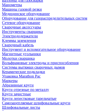
Баллоны для газосварки
Манометры
Машины газовой резки
Медицинское оборудование
Оборудование для газораспределительных систем
Сетевое оборудование
Сварочные аксессуары
Инструменты сварщика
Электрододержатели
Клеммы заземления
Сварочный кабель
Инструмент и вспомогательное оборудование
Магнитные угольники
Молотки сварщика
Вольфрамовые электроды и приспособления
Системы вытяжки сварочных дымов
Керамические подкладки
Упаковка Marathon Pac
Маркеры
Абразивные круги
Круги отрезные по металлу
Круги зачистные
Круги лепестковые тарельчатые
Самозацепляемые шлифовальные круги
Шлифовальные листы