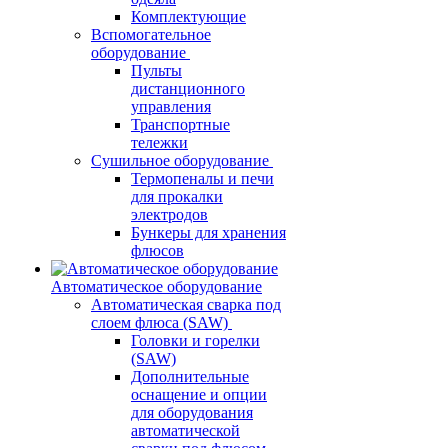
Комплектующие
Вспомогательное
оборудование
Пульты
дистанционного
управления
Транспортные
тележки
Сушильное оборудование
Термопеналы и печи
для прокалки
электродов
Бункеры для хранения
флюсов
Автоматическое оборудование
Автоматическая сварка под
слоем флюса (SAW)
Головки и горелки
(SAW)
Дополнительные
оснащение и опции
для оборудования
автоматической