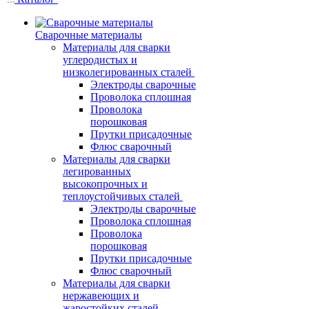
Сварочные материалы
Материалы для сварки
углеродистых и
низколегированных сталей
Электроды сварочные
Проволока сплошная
Проволока
порошковая
Прутки присадочные
Флюс сварочный
Материалы для сварки
легированных
высокопрочных и
теплоустойчивых сталей
Электроды сварочные
Проволока сплошная
Проволока
порошковая
Прутки присадочные
Флюс сварочный
Материалы для сварки
нержавеющих и
жаростойких сталей