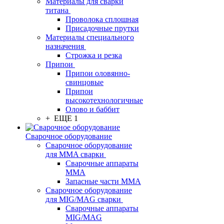
Материалы для сварки
титана
Проволока сплошная
Присадочные прутки
Материалы специального
назначения
Строжка и резка
Припои
Припои оловянно-
свинцовые
Припои
высокотехнологичные
Олово и баббит
+ ЕЩЕ 1
Сварочное оборудование
Сварочное оборудование
для MMA сварки
Сварочные аппараты
MMA
Запасные части MMA
Сварочное оборудование
для MIG/MAG сварки
Сварочные аппараты
MIG/MAG