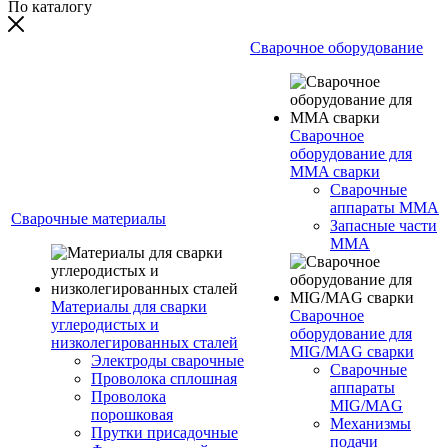
По каталогу
Сварочное оборудование
Сварочное
оборудование для
MMA сварки
Сварочные
аппараты MMA
Сварочные материалы
Запасные части
MMA
Материалы для сварки
Сварочное
углеродистых и
оборудование для
низколегированных сталей
MIG/MAG сварки
Электроды сварочные
Сварочные
Проволока сплошная
аппараты
Проволока
MIG/MAG
порошковая
Механизмы
Прутки присадочные
подачи