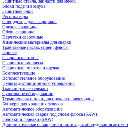
Защитные стекла, запчасти для масок
Блоки подачи воздуха
Защитные очки
Респираторы
Спецодежда для сварщиков
Одежда сварщика
Обувь сварщика
Перчатки сварочные
Химические материалы для сварки
Травильные пасты, спреи, флюсы
Прочее
Сварочные шторы
Сварочные занавесы
Сварочные полотна и одеяла
Комплектующие
Вспомогательное оборудование
Пульты дистанционного управления
Транспортные тележки
Сушильное оборудование
Термопеналы и печи для прокалки электродов
Бункеры для хранения флюсов
Автоматическое оборудование
Автоматическая сварка под слоем флюса (SAW)
Головки и горелки (SAW)
Дополнительные оснащение и опции для оборудования автома