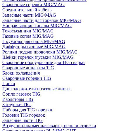
Сварочные горелки MIG/MAG
Соединительный кабель
Запасные части MIG/MAG
Запасные части для горелок MIG/MAG
Направляющие каналы MIG/MAG
Токосъемники MIG/MAG
Газовые сопла MIG/MAG
Пружины для сопла MIG/MAG
Диффузоры газовые MIG/MAG
Ролики подачи проволоки MIG/MAG
Шейки горелок (гусаки) MIG/MAG
Сварочное оборудование для TIG сварки
Сварочные аппараты TIG
Блоки охлаждения
Сварочные горелки TIG
Цанги
Цангодержатели и газовые линзы
Сопло газовое TIG
Изоляторы TIG
Заглушки TIG
Наборы для TIG горелки
Головки TIG горелок
Запасные части TIG
Воздушно-плазменная сварка, резка и строжка
Сварочные аппараты PLASMA CUT