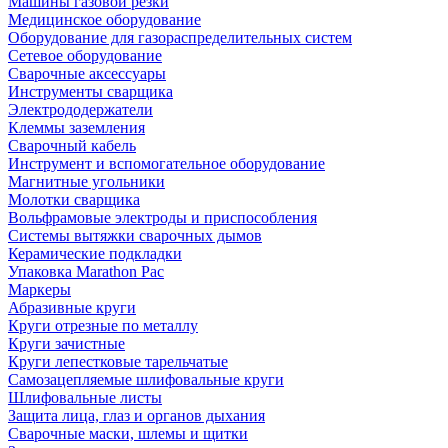
Машины газовой резки
Медицинское оборудование
Оборудование для газораспределительных систем
Сетевое оборудование
Сварочные аксессуары
Инструменты сварщика
Электрододержатели
Клеммы заземления
Сварочный кабель
Инструмент и вспомогательное оборудование
Магнитные угольники
Молотки сварщика
Вольфрамовые электроды и приспособления
Системы вытяжки сварочных дымов
Керамические подкладки
Упаковка Marathon Pac
Маркеры
Абразивные круги
Круги отрезные по металлу
Круги зачистные
Круги лепестковые тарельчатые
Самозацепляемые шлифовальные круги
Шлифовальные листы
Защита лица, глаз и органов дыхания
Сварочные маски, шлемы и щитки