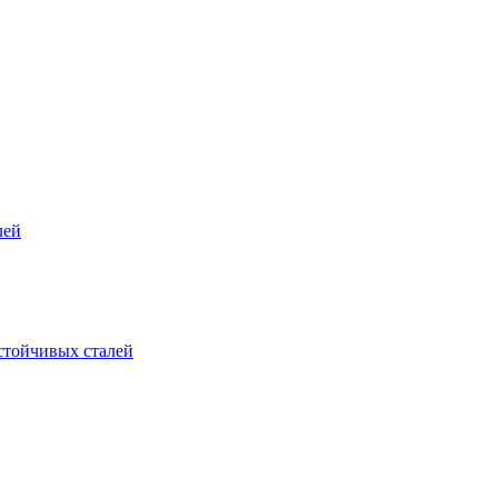
лей
стойчивых сталей