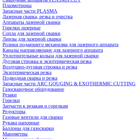
Плазмотроны
Запасные части PLASMA
Лазерная сварка, резка и очистка
Аппараты лазерной сварки
Горелки лазерные
Сопла для лазерной сварки
Линзы для лазерной сварки
Ролики подающего механизма для лазерного аппарата
Каналы направляющие для лазерного аппарата
Уплотнительные кольца для лазерной сварки
Дуговая строжка и экзотермическая резка
Воздушно-дуговая строжка и резка
Экзотермическая резка
Подводная сварка и резка
Запасные части ARC GOUGING & EXOTHERMIC CUTTING
Газосварочное оборудование
Резаки
Горелки
Запчасти к резакам и горелкам
Редукторы
Газовые вентили для сварки
Рукава напорные
Баллоны для газосварки
Манометры