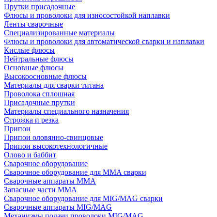
Прутки присадочные
Флюсы и проволоки для износостойкой наплавки
Ленты сварочные
Специализированные материалы
Флюсы и проволоки для автоматической сварки и наплавки
Кислые флюсы
Нейтральные флюсы
Основные флюсы
Высокоосновные флюсы
Материалы для сварки титана
Проволока сплошная
Присадочные прутки
Материалы специального назначения
Строжка и резка
Припои
Припои оловянно-свинцовые
Припои высокотехнологичные
Олово и баббит
Сварочное оборудование
Сварочное оборудование для MMA сварки
Сварочные аппараты MMA
Запасные части MMA
Сварочное оборудование для MIG/MAG сварки
Сварочные аппараты MIG/MAG
Механизмы подачи проволоки MIG/MAG