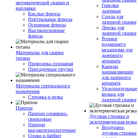
автоматической сварки и
Горелки
наплавки
лазерные
Кислые флюсы
Сопла для
Нейтральные флюсы
лазерной сварки
Основные флюсы
Линзы для
Высокоосновные
лазерной сварки
флюсы
Ролики
подающего
механизма для
Материалы для сварки
лазерного
титана
аппарата
Проволока сплошная
Каналы
Присадочные прутки
направляющие
для лазерного
аппарата
Материалы специального
Уплотнительные
назначения
кольца для
Строжка и резка
лазерной сварки
Припои
Припои оловянно-
Дуговая строжка и
свинцовые
экзотермическая резка
Припои
Воздушно-
высокотехнологичные
дуговая строжка
Олово и баббит