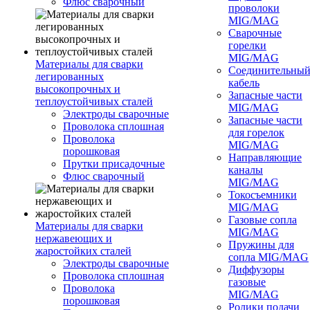
Флюс сварочный
проволоки
MIG/MAG
Сварочные
горелки
MIG/MAG
Материалы для сварки
Соединительны
легированных
кабель
высокопрочных и
Запасные части
теплоустойчивых сталей
MIG/MAG
Электроды сварочные
Запасные части
Проволока сплошная
для горелок
Проволока
MIG/MAG
порошковая
Направляющие
Прутки присадочные
каналы
Флюс сварочный
MIG/MAG
Токосъемники
MIG/MAG
Газовые сопла
Материалы для сварки
MIG/MAG
нержавеющих и
Пружины для
жаростойких сталей
сопла MIG/MAG
Электроды сварочные
Диффузоры
Проволока сплошная
газовые
Проволока
MIG/MAG
порошковая
Ролики подачи