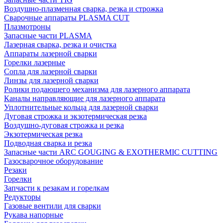
Воздушно-плазменная сварка, резка и строжка
Сварочные аппараты PLASMA CUT
Плазмотроны
Запасные части PLASMA
Лазерная сварка, резка и очистка
Аппараты лазерной сварки
Горелки лазерные
Сопла для лазерной сварки
Линзы для лазерной сварки
Ролики подающего механизма для лазерного аппарата
Каналы направляющие для лазерного аппарата
Уплотнительные кольца для лазерной сварки
Дуговая строжка и экзотермическая резка
Воздушно-дуговая строжка и резка
Экзотермическая резка
Подводная сварка и резка
Запасные части ARC GOUGING & EXOTHERMIC CUTTING
Газосварочное оборудование
Резаки
Горелки
Запчасти к резакам и горелкам
Редукторы
Газовые вентили для сварки
Рукава напорные