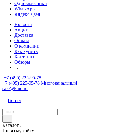
Одноклассники
WhatsApp
Яндекс.Дзен
Новости
Акции
Доставка
Оплата
О компании
Как купить
Контакты
Обзоры
...
+7 (495) 225-95-78
+7 (495) 225-95-78
Многоканальный
sale@ktnd.ru
Войти
Каталог
По всему сайту