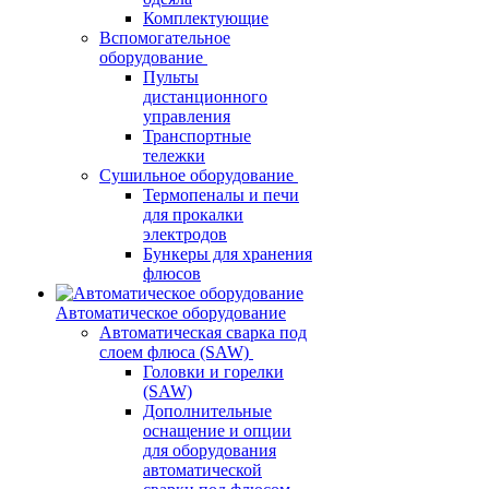
Комплектующие
Вспомогательное
оборудование
Пульты
дистанционного
управления
Транспортные
тележки
Сушильное оборудование
Термопеналы и печи
для прокалки
электродов
Бункеры для хранения
флюсов
Автоматическое оборудование
Автоматическая сварка под
слоем флюса (SAW)
Головки и горелки
(SAW)
Дополнительные
оснащение и опции
для оборудования
автоматической