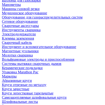
Баллоны для газосварки
Манометры
Машины газовой резки
Медицинское оборудование
Оборудование для газораспределительных систем
Сетевое оборудование
Сварочные аксессуары
Инструменты сварщика
Электрододержатели
Клеммы заземления
Сварочный кабель
Инструмент и вспомогательное оборудование
Магнитные угольники
Молотки сварщика
Вольфрамовые электроды и приспособления
Системы вытяжки сварочных дымов
Керамические подкладки
Упаковка Marathon Pac
Маркеры
Абразивные круги
Круги отрезные по металлу
Круги зачистные
Круги лепестковые тарельчатые
Самозацепляемые шлифовальные круги
Шлифовальные листы