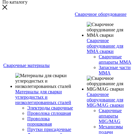
По каталогу
Сварочное оборудование
Сварочное
оборудование для
MMA сварки
Сварочные
аппараты MMA
Сварочные материалы
Запасные части
MMA
Материалы для сварки
Сварочное
углеродистых и
оборудование для
низколегированных сталей
MIG/MAG сварки
Электроды сварочные
Сварочные
Проволока сплошная
аппараты
Проволока
MIG/MAG
порошковая
Механизмы
Прутки присадочные
подачи