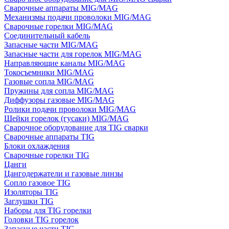
Сварочные аппараты MIG/MAG
Механизмы подачи проволоки MIG/MAG
Сварочные горелки MIG/MAG
Соединительный кабель
Запасные части MIG/MAG
Запасные части для горелок MIG/MAG
Направляющие каналы MIG/MAG
Токосъемники MIG/MAG
Газовые сопла MIG/MAG
Пружины для сопла MIG/MAG
Диффузоры газовые MIG/MAG
Ролики подачи проволоки MIG/MAG
Шейки горелок (гусаки) MIG/MAG
Сварочное оборудование для TIG сварки
Сварочные аппараты TIG
Блоки охлаждения
Сварочные горелки TIG
Цанги
Цангодержатели и газовые линзы
Сопло газовое TIG
Изоляторы TIG
Заглушки TIG
Наборы для TIG горелки
Головки TIG горелок
Запасные части TIG