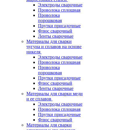
Электроды сварочные
Проволока сплошная
Проволока
порошковая
Прутки присадочные
Флюс сварочный
Ленты сварочные
Материалы для сварки
чугуна и сплавов на основе
никеля
Электроды сварочные
Проволока сплошная
Проволока
порошковая
Прутки присадочные
Флюс сварочный
Ленты сварочные
Материалы для сварки меди
и ее сплавов
Электроды сварочные
Проволока сплошная
Прутки присадочные
Флюс сварочный
Материалы для сварки