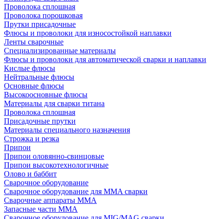
Проволока сплошная
Проволока порошковая
Прутки присадочные
Флюсы и проволоки для износостойкой наплавки
Ленты сварочные
Специализированные материалы
Флюсы и проволоки для автоматической сварки и наплавки
Кислые флюсы
Нейтральные флюсы
Основные флюсы
Высокоосновные флюсы
Материалы для сварки титана
Проволока сплошная
Присадочные прутки
Материалы специального назначения
Строжка и резка
Припои
Припои оловянно-свинцовые
Припои высокотехнологичные
Олово и баббит
Сварочное оборудование
Сварочное оборудование для MMA сварки
Сварочные аппараты MMA
Запасные части MMA
Сварочное оборудование для MIG/MAG сварки