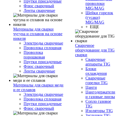
Прутки присадочные
проволоки
Флюс сварочный
MIG/MAG
Ленты сварочные
Шейки горелок
(гусаки)
MIG/MAG
+ ЕЩЕ
Материалы для сварки
чугуна и сплавов на основе
никеля
Электроды сварочные
Сварочное
Проволока сплошная
оборудование для TIG
Проволока
сварки
порошковая
Сварочные
Прутки присадочные
аппараты TIG
Флюс сварочный
Блоки
Ленты сварочные
охлаждения
Сварочные
горелки TIG
Материалы для сварки меди
Цанги
и ее сплавов
Цангодержатели
Электроды сварочные
и газовые линзы
Проволока сплошная
Сопло газовое
Прутки присадочные
TIG
Флюс сварочный
Изоляторы TIG
Заглушки TIG