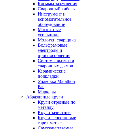
Клеммы заземления
Сварочный кабель
Инструмент и
вспомогательное
оборудование
Магнитные
угольники
Молотки сварщика
Вольфрамовые
электроды и
приспособления
Системы вытяжки
сварочных дымов
Керамические
подкладки
Упаковка Marathon
Pac
Маркеры
Абразивные круги
Круги отрезные по
металлу
Круги зачистные
Круги лепестковые
тарельчатые
Самозацепляемые