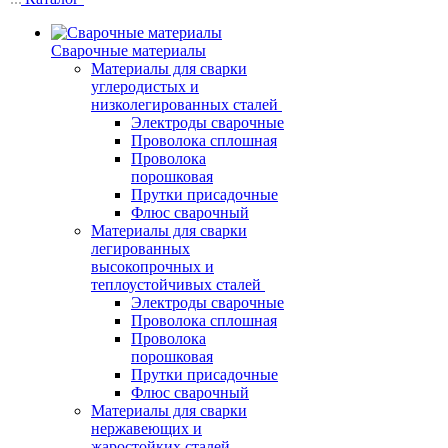
Сварочные материалы
Материалы для сварки
углеродистых и
низколегированных сталей
Электроды сварочные
Проволока сплошная
Проволока
порошковая
Прутки присадочные
Флюс сварочный
Материалы для сварки
легированных
высокопрочных и
теплоустойчивых сталей
Электроды сварочные
Проволока сплошная
Проволока
порошковая
Прутки присадочные
Флюс сварочный
Материалы для сварки
нержавеющих и
жаростойких сталей