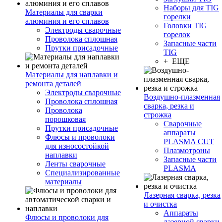
Наборы для TIG
Материалы для сварки
горелки
алюминия и его сплавов
Головки TIG
Электроды сварочные
горелок
Проволока сплошная
Запасные части
Прутки присадочные
TIG
+ ЕЩЕ
Материалы для наплавки и
ремонта деталей
Электроды сварочные
Воздушно-плазменная
Проволока сплошная
сварка, резка и
Проволока
строжка
порошковая
Сварочные
Прутки присадочные
аппараты
Флюсы и проволоки
PLASMA CUT
для износостойкой
Плазмотроны
наплавки
Запасные части
Ленты сварочные
PLASMA
Специализированные
материалы
Лазерная сварка, резка
и очистка
Аппараты
Флюсы и проволоки для
лазерной сварки