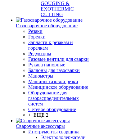
GOUGING &
EXOTHERMIC
CUTTING
Газосварочное оборудование
Резаки
Горелки
Запчасти к резакам и
горелкам
Редукторы
Газовые вентили для сварки
Рукава напорные
Баллоны для газосварки
Манометры
Машины газовой резки
Медицинское оборудование
Оборудование для
газораспределительных
систем
Сетевое оборудование
+ ЕЩЕ 2
Сварочные аксессуары
Инструменты сварщика
Электрододержатели