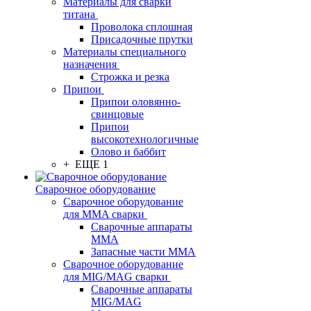
Материалы для сварки
титана
Проволока сплошная
Присадочные прутки
Материалы специального
назначения
Строжка и резка
Припои
Припои оловянно-
свинцовые
Припои
высокотехнологичные
Олово и баббит
+ ЕЩЕ 1
Сварочное оборудование
Сварочное оборудование
для MMA сварки
Сварочные аппараты
MMA
Запасные части MMA
Сварочное оборудование
для MIG/MAG сварки
Сварочные аппараты
MIG/MAG