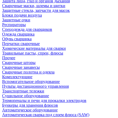
Защита лица, глаз и органов дыхания
Сварочные маски, шлемы и щитки
Защитные стекла, запчасти для масок
Блоки подачи воздуха
Защитные очки
Респираторы
Спецодежда для сварщиков
Одежда сварщика
Обувь сварщика
Перчатки сварочные
Химические материалы для сварки
Травильные пасты, спреи, флюсы
Прочее
Сварочные шторы
Сварочные занавесы
Сварочные полотна и одеяла
Комплектующие
Вспомогательное оборудование
Пульты дистанционного управления
Транспортные тележки
Сушильное оборудование
Термопеналы и печи для прокалки электродов
Бункеры для хранения флюсов
Автоматическое оборудование
Автоматическая сварка под слоем флюса (SAW)