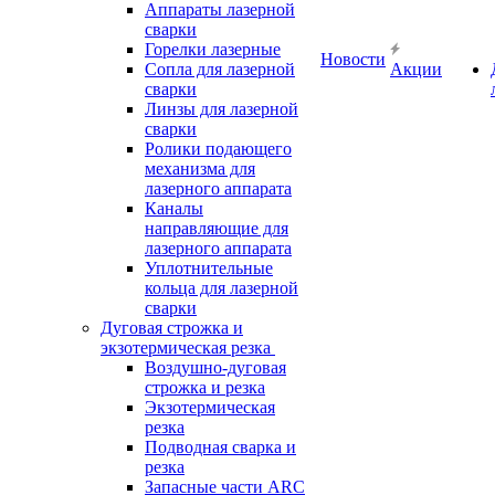
Аппараты лазерной
сварки
Горелки лазерные
Новости
Сопла для лазерной
Акции
сварки
Линзы для лазерной
сварки
Ролики подающего
механизма для
лазерного аппарата
Каналы
направляющие для
лазерного аппарата
Уплотнительные
кольца для лазерной
сварки
Дуговая строжка и
экзотермическая резка
Воздушно-дуговая
строжка и резка
Экзотермическая
резка
Подводная сварка и
резка
Запасные части ARC