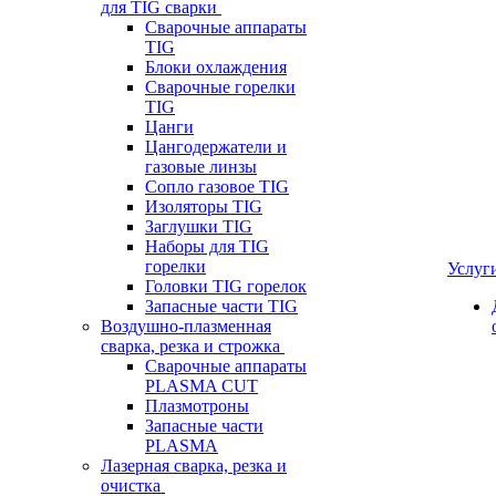
для TIG сварки
Сварочные аппараты
TIG
Блоки охлаждения
Сварочные горелки
TIG
Цанги
Цангодержатели и
газовые линзы
Сопло газовое TIG
Изоляторы TIG
Заглушки TIG
Наборы для TIG
горелки
Услуг
Головки TIG горелок
Запасные части TIG
Воздушно-плазменная
сварка, резка и строжка
Сварочные аппараты
PLASMA CUT
Плазмотроны
Запасные части
PLASMA
Лазерная сварка, резка и
очистка