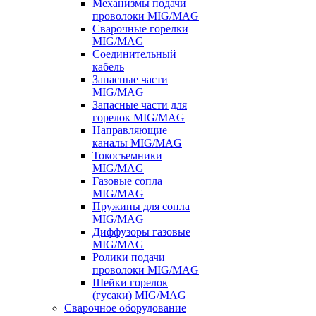
Механизмы подачи
проволоки MIG/MAG
Сварочные горелки
MIG/MAG
Соединительный
кабель
Запасные части
MIG/MAG
Запасные части для
горелок MIG/MAG
Направляющие
каналы MIG/MAG
Токосъемники
MIG/MAG
Газовые сопла
MIG/MAG
Пружины для сопла
MIG/MAG
Диффузоры газовые
MIG/MAG
Ролики подачи
проволоки MIG/MAG
Шейки горелок
(гусаки) MIG/MAG
Сварочное оборудование