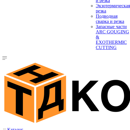
и резка
Экзотермическая
резка
Подводная
сварка и резка
Запасные части
ARC GOUGING
&
EXOTHERMIC
CUTTING
Каталог