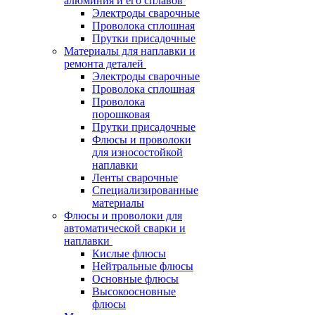
алюминия и его сплавов
Электроды сварочные
Проволока сплошная
Прутки присадочные
Материалы для наплавки и
ремонта деталей
Электроды сварочные
Проволока сплошная
Проволока
порошковая
Прутки присадочные
Флюсы и проволоки
для износостойкой
наплавки
Ленты сварочные
Специализированные
материалы
Флюсы и проволоки для
автоматической сварки и
наплавки
Кислые флюсы
Нейтральные флюсы
Основные флюсы
Высокоосновные
флюсы