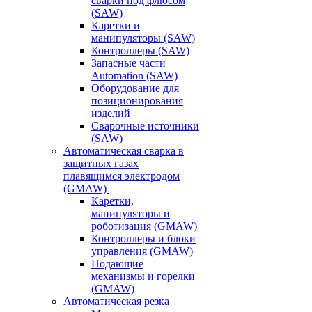
сварки под флюсом
(SAW)
Каретки и
манипуляторы (SAW)
Контроллеры (SAW)
Запасные части
Automation (SAW)
Оборудование для
позиционирования
изделий
Сварочные источники
(SAW)
Автоматическая сварка в
защитных газах
плавящимся электродом
(GMAW)
Каретки,
манипуляторы и
роботизация (GMAW)
Контроллеры и блоки
управления (GMAW)
Подающие
механизмы и горелки
(GMAW)
Автоматическая резка