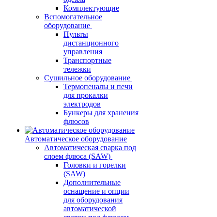
Комплектующие
Вспомогательное
оборудование
Пульты
дистанционного
управления
Транспортные
тележки
Сушильное оборудование
Термопеналы и печи
для прокалки
электродов
Бункеры для хранения
флюсов
Автоматическое оборудование
Автоматическая сварка под
слоем флюса (SAW)
Головки и горелки
(SAW)
Дополнительные
оснащение и опции
для оборудования
автоматической