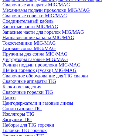
Сварочные аппараты MIG/MAG
Механизмы подачи проволоки MIG/MAG
Сварочные горелки MIG/MAG
Соединительный кабель
Запасные части MIG/MAG
Запасные части для горелок MIG/MAG
Направляющие каналы MIG/MAG
Токосъемники MIG/MAG
Газовые сопла MIG/MAG
Пружины для сопла MIG/MAG
Диффузоры газовые MIG/MAG
Ролики подачи проволоки MIG/MAG
Шейки горелок (гусаки) MIG/MAG
Сварочное оборудование для TIG сварки
Сварочные аппараты TIG
Блоки охлаждения
Сварочные горелки TIG
Цанги
Цангодержатели и газовые линзы
Сопло газовое TIG
Изоляторы TIG
Заглушки TIG
Наборы для TIG горелки
Головки TIG горелок
Запасные части TIG