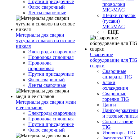
Прутки присадочные
проволоки
Флюс сварочный
MIG/MAG
Ленты сварочные
Шейки горелок
(гусаки)
MIG/MAG
+ ЕЩЕ
Материалы для сварки
чугуна и сплавов на основе
никеля
Электроды сварочные
Сварочное
Проволока сплошная
оборудование для TIG
Проволока
сварки
порошковая
Сварочные
Прутки присадочные
аппараты TIG
Флюс сварочный
Блоки
Ленты сварочные
охлаждения
Сварочные
горелки TIG
Материалы для сварки меди
Цанги
и ее сплавов
Цангодержатели
Электроды сварочные
и газовые линзы
Проволока сплошная
Сопло газовое
Прутки присадочные
TIG
Флюс сварочный
Изоляторы TIG
Заглушки TIG