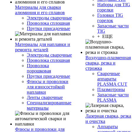
Наборы для TIG
Материалы для сварки
горелки
алюминия и его сплавов
Головки TIG
Электроды сварочные
горелок
Проволока сплошная
Запасные части
Прутки присадочные
TIG
+ ЕЩЕ
Материалы для наплавки и
ремонта деталей
Электроды сварочные
Воздушно-плазменная
Проволока сплошная
сварка, резка и
Проволока
строжка
порошковая
Сварочные
Прутки присадочные
аппараты
Флюсы и проволоки
PLASMA CUT
для износостойкой
Плазмотроны
наплавки
Запасные части
Ленты сварочные
PLASMA
Специализированные
материалы
Лазерная сварка, резка
и очистка
Аппараты
Флюсы и проволоки для
лазерной сварки