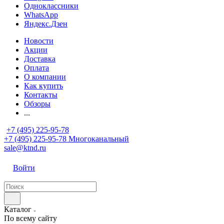
Одноклассники
WhatsApp
Яндекс.Дзен
Новости
Акции
Доставка
Оплата
О компании
Как купить
Контакты
Обзоры
...
+7 (495) 225-95-78
+7 (495) 225-95-78
Многоканальный
sale@ktnd.ru
Войти
Каталог
По всему сайту