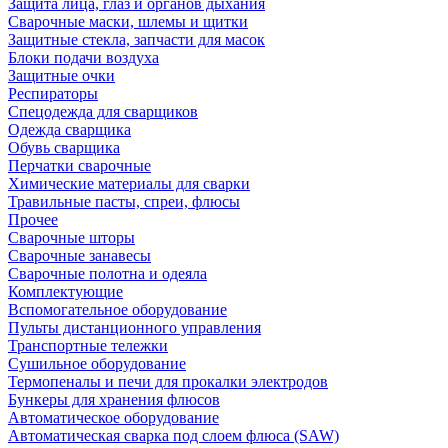
Защита лица, глаз и органов дыхания
Сварочные маски, шлемы и щитки
Защитные стекла, запчасти для масок
Блоки подачи воздуха
Защитные очки
Респираторы
Спецодежда для сварщиков
Одежда сварщика
Обувь сварщика
Перчатки сварочные
Химические материалы для сварки
Травильные пасты, спреи, флюсы
Прочее
Сварочные шторы
Сварочные занавесы
Сварочные полотна и одеяла
Комплектующие
Вспомогательное оборудование
Пульты дистанционного управления
Транспортные тележки
Сушильное оборудование
Термопеналы и печи для прокалки электродов
Бункеры для хранения флюсов
Автоматическое оборудование
Автоматическая сварка под слоем флюса (SAW)