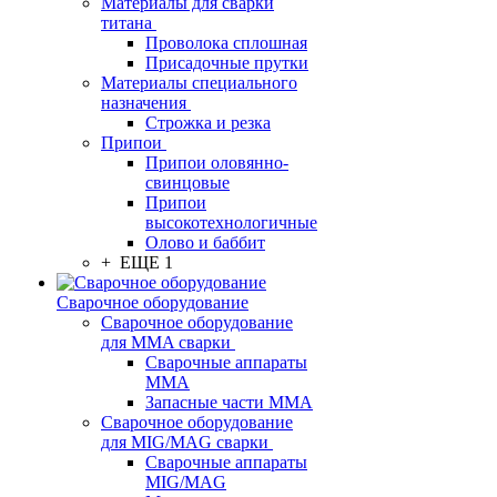
Материалы для сварки
титана
Проволока сплошная
Присадочные прутки
Материалы специального
назначения
Строжка и резка
Припои
Припои оловянно-
свинцовые
Припои
высокотехнологичные
Олово и баббит
+ ЕЩЕ 1
Сварочное оборудование
Сварочное оборудование
для MMA сварки
Сварочные аппараты
MMA
Запасные части MMA
Сварочное оборудование
для MIG/MAG сварки
Сварочные аппараты
MIG/MAG