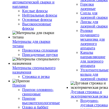
автоматической сварки и
Горелки
наплавки
лазерные
Кислые флюсы
Сопла для
Нейтральные флюсы
лазерной сварки
Основные флюсы
Линзы для
Высокоосновные
лазерной сварки
флюсы
Ролики
подающего
механизма для
Материалы для сварки
лазерного
титана
аппарата
Проволока сплошная
Каналы
Присадочные прутки
направляющие
для лазерного
аппарата
Материалы специального
Уплотнительные
назначения
кольца для
Строжка и резка
лазерной сварки
Припои
Припои оловянно-
Дуговая строжка и
свинцовые
экзотермическая резка
Припои
Воздушно-
высокотехнологичные
дуговая строжка
Олово и баббит