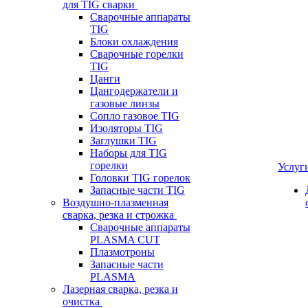
для TIG сварки
Сварочные аппараты
TIG
Блоки охлаждения
Сварочные горелки
TIG
Цанги
Цангодержатели и
газовые линзы
Сопло газовое TIG
Изоляторы TIG
Заглушки TIG
Наборы для TIG
горелки
Услуг
Головки TIG горелок
Запасные части TIG
Воздушно-плазменная
сварка, резка и строжка
Сварочные аппараты
PLASMA CUT
Плазмотроны
Запасные части
PLASMA
Лазерная сварка, резка и
очистка