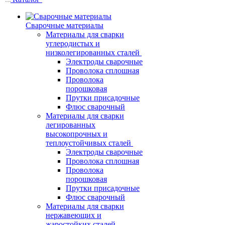
Сварочные материалы
Материалы для сварки
углеродистых и
низколегированных сталей
Электроды сварочные
Проволока сплошная
Проволока
порошковая
Прутки присадочные
Флюс сварочный
Материалы для сварки
легированных
высокопрочных и
теплоустойчивых сталей
Электроды сварочные
Проволока сплошная
Проволока
порошковая
Прутки присадочные
Флюс сварочный
Материалы для сварки
нержавеющих и
жаростойких сталей