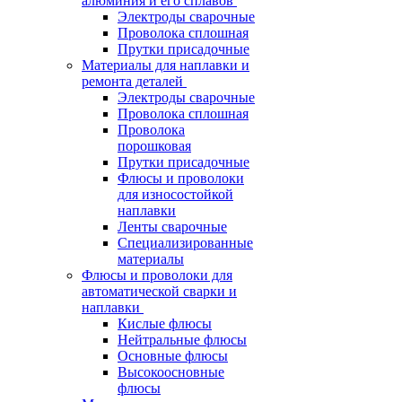
алюминия и его сплавов
Электроды сварочные
Проволока сплошная
Прутки присадочные
Материалы для наплавки и
ремонта деталей
Электроды сварочные
Проволока сплошная
Проволока
порошковая
Прутки присадочные
Флюсы и проволоки
для износостойкой
наплавки
Ленты сварочные
Специализированные
материалы
Флюсы и проволоки для
автоматической сварки и
наплавки
Кислые флюсы
Нейтральные флюсы
Основные флюсы
Высокоосновные
флюсы