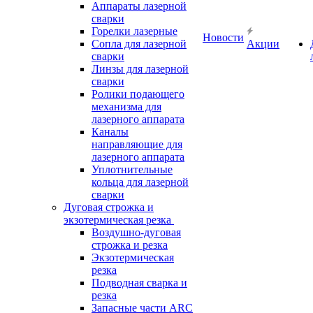
Аппараты лазерной
сварки
Горелки лазерные
Новости
Сопла для лазерной
Акции
сварки
Линзы для лазерной
сварки
Ролики подающего
механизма для
лазерного аппарата
Каналы
направляющие для
лазерного аппарата
Уплотнительные
кольца для лазерной
сварки
Дуговая строжка и
экзотермическая резка
Воздушно-дуговая
строжка и резка
Экзотермическая
резка
Подводная сварка и
резка
Запасные части ARC