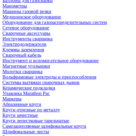
Баллоны для газосварки
Манометры
Машины газовой резки
Медицинское оборудование
Оборудование для газораспределительных систем
Сетевое оборудование
Сварочные аксессуары
Инструменты сварщика
Электрододержатели
Клеммы заземления
Сварочный кабель
Инструмент и вспомогательное оборудование
Магнитные угольники
Молотки сварщика
Вольфрамовые электроды и приспособления
Системы вытяжки сварочных дымов
Керамические подкладки
Упаковка Marathon Pac
Маркеры
Абразивные круги
Круги отрезные по металлу
Круги зачистные
Круги лепестковые тарельчатые
Самозацепляемые шлифовальные круги
Шлифовальные листы