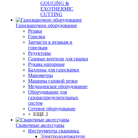
GOUGING &
EXOTHERMIC
CUTTING
Газосварочное оборудование
Резаки
Горелки
Запчасти к резакам и
горелкам
Редукторы
Газовые вентили для сварки
Рукава напорные
Баллоны для газосварки
Манометры
Машины газовой резки
Медицинское оборудование
Оборудование для
газораспределительных
систем
Сетевое оборудование
+ ЕЩЕ 2
Сварочные аксессуары
Инструменты сварщика
Электрододержатели