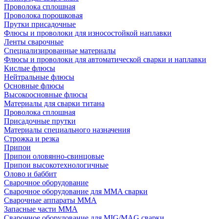
Проволока сплошная
Проволока порошковая
Прутки присадочные
Флюсы и проволоки для износостойкой наплавки
Ленты сварочные
Специализированные материалы
Флюсы и проволоки для автоматической сварки и наплавки
Кислые флюсы
Нейтральные флюсы
Основные флюсы
Высокоосновные флюсы
Материалы для сварки титана
Проволока сплошная
Присадочные прутки
Материалы специального назначения
Строжка и резка
Припои
Припои оловянно-свинцовые
Припои высокотехнологичные
Олово и баббит
Сварочное оборудование
Сварочное оборудование для MMA сварки
Сварочные аппараты MMA
Запасные части MMA
Сварочное оборудование для MIG/MAG сварки