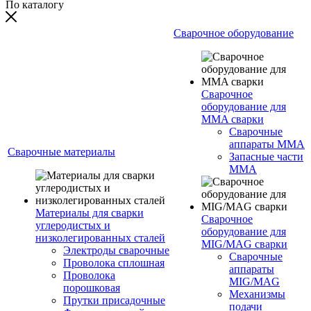
По каталогу
Сварочное оборудование
Сварочное
оборудование для
MMA сварки
Сварочные
аппараты MMA
Сварочные материалы
Запасные части
MMA
Материалы для сварки
Сварочное
углеродистых и
оборудование для
низколегированных сталей
MIG/MAG сварки
Электроды сварочные
Сварочные
Проволока сплошная
аппараты
Проволока
MIG/MAG
порошковая
Механизмы
Прутки присадочные
подачи