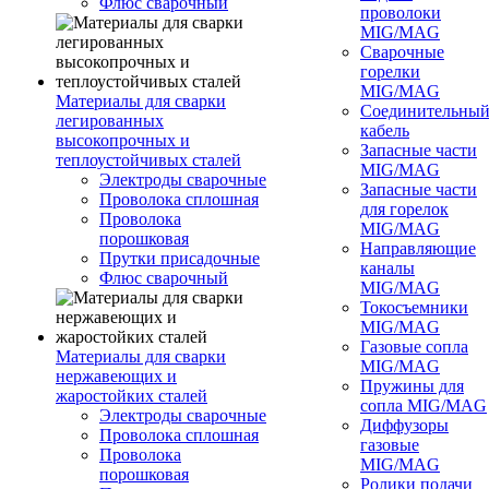
Флюс сварочный
проволоки
MIG/MAG
Сварочные
горелки
MIG/MAG
Материалы для сварки
Соединительны
легированных
кабель
высокопрочных и
Запасные части
теплоустойчивых сталей
MIG/MAG
Электроды сварочные
Запасные части
Проволока сплошная
для горелок
Проволока
MIG/MAG
порошковая
Направляющие
Прутки присадочные
каналы
Флюс сварочный
MIG/MAG
Токосъемники
MIG/MAG
Газовые сопла
Материалы для сварки
MIG/MAG
нержавеющих и
Пружины для
жаростойких сталей
сопла MIG/MAG
Электроды сварочные
Диффузоры
Проволока сплошная
газовые
Проволока
MIG/MAG
порошковая
Ролики подачи