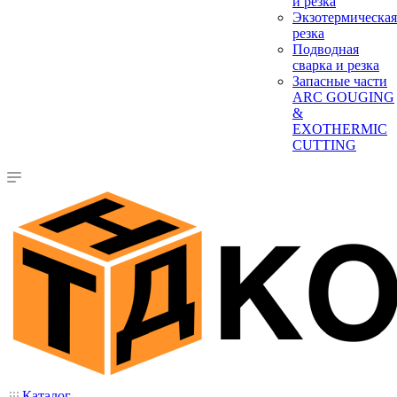
и резка
Экзотермическая
резка
Подводная
сварка и резка
Запасные части
ARC GOUGING
&
EXOTHERMIC
CUTTING
Каталог