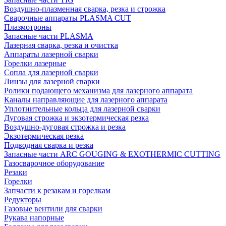
Воздушно-плазменная сварка, резка и строжка
Сварочные аппараты PLASMA CUT
Плазмотроны
Запасные части PLASMA
Лазерная сварка, резка и очистка
Аппараты лазерной сварки
Горелки лазерные
Сопла для лазерной сварки
Линзы для лазерной сварки
Ролики подающего механизма для лазерного аппарата
Каналы направляющие для лазерного аппарата
Уплотнительные кольца для лазерной сварки
Дуговая строжка и экзотермическая резка
Воздушно-дуговая строжка и резка
Экзотермическая резка
Подводная сварка и резка
Запасные части ARC GOUGING & EXOTHERMIC CUTTING
Газосварочное оборудование
Резаки
Горелки
Запчасти к резакам и горелкам
Редукторы
Газовые вентили для сварки
Рукава напорные