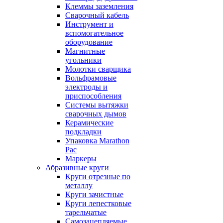
Клеммы заземления
Сварочный кабель
Инструмент и
вспомогательное
оборудование
Магнитные
угольники
Молотки сварщика
Вольфрамовые
электроды и
приспособления
Системы вытяжки
сварочных дымов
Керамические
подкладки
Упаковка Marathon
Pac
Маркеры
Абразивные круги
Круги отрезные по
металлу
Круги зачистные
Круги лепестковые
тарельчатые
Самозацепляемые