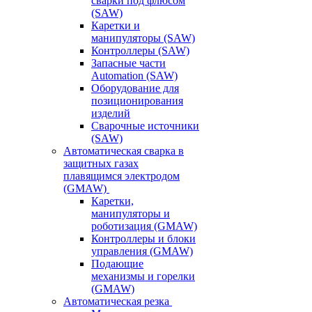
сварки под флюсом
(SAW)
Каретки и
манипуляторы (SAW)
Контроллеры (SAW)
Запасные части
Automation (SAW)
Оборудование для
позиционирования
изделий
Сварочные источники
(SAW)
Автоматическая сварка в
защитных газах
плавящимся электродом
(GMAW)
Каретки,
манипуляторы и
роботизация (GMAW)
Контроллеры и блоки
управления (GMAW)
Подающие
механизмы и горелки
(GMAW)
Автоматическая резка