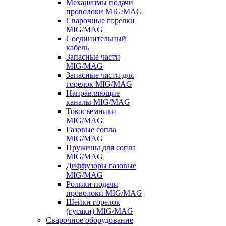
Механизмы подачи
проволоки MIG/MAG
Сварочные горелки
MIG/MAG
Соединительный
кабель
Запасные части
MIG/MAG
Запасные части для
горелок MIG/MAG
Направляющие
каналы MIG/MAG
Токосъемники
MIG/MAG
Газовые сопла
MIG/MAG
Пружины для сопла
MIG/MAG
Диффузоры газовые
MIG/MAG
Ролики подачи
проволоки MIG/MAG
Шейки горелок
(гусаки) MIG/MAG
Сварочное оборудование