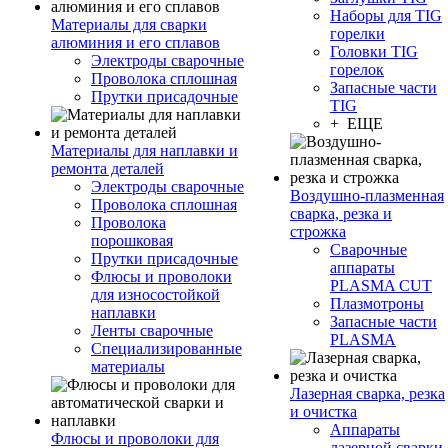
Наборы для TIG
Материалы для сварки
горелки
алюминия и его сплавов
Головки TIG
Электроды сварочные
горелок
Проволока сплошная
Запасные части
Прутки присадочные
TIG
+ ЕЩЕ
Материалы для наплавки и
ремонта деталей
Электроды сварочные
Воздушно-плазменная
Проволока сплошная
сварка, резка и
Проволока
строжка
порошковая
Сварочные
Прутки присадочные
аппараты
Флюсы и проволоки
PLASMA CUT
для износостойкой
Плазмотроны
наплавки
Запасные части
Ленты сварочные
PLASMA
Специализированные
материалы
Лазерная сварка, резка
и очистка
Аппараты
Флюсы и проволоки для
лазерной сварки