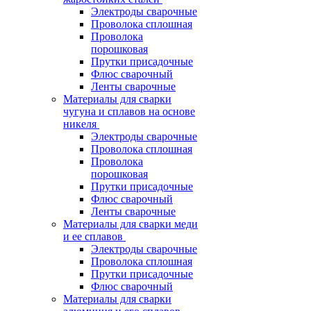
Электроды сварочные
Проволока сплошная
Проволока
порошковая
Прутки присадочные
Флюс сварочный
Ленты сварочные
Материалы для сварки
чугуна и сплавов на основе
никеля
Электроды сварочные
Проволока сплошная
Проволока
порошковая
Прутки присадочные
Флюс сварочный
Ленты сварочные
Материалы для сварки меди
и ее сплавов
Электроды сварочные
Проволока сплошная
Прутки присадочные
Флюс сварочный
Материалы для сварки