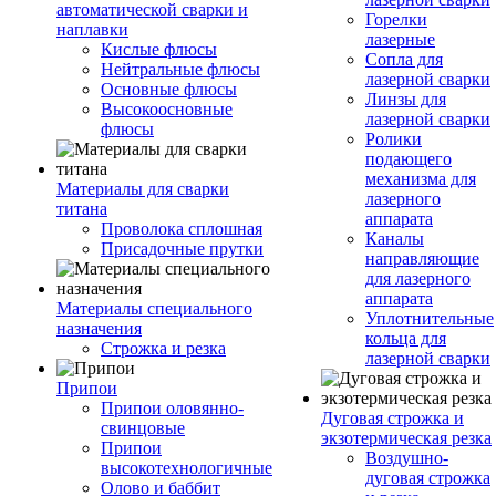
автоматической сварки и
Горелки
наплавки
лазерные
Кислые флюсы
Сопла для
Нейтральные флюсы
лазерной сварки
Основные флюсы
Линзы для
Высокоосновные
лазерной сварки
флюсы
Ролики
подающего
механизма для
Материалы для сварки
лазерного
титана
аппарата
Проволока сплошная
Каналы
Присадочные прутки
направляющие
для лазерного
аппарата
Материалы специального
Уплотнительные
назначения
кольца для
Строжка и резка
лазерной сварки
Припои
Припои оловянно-
Дуговая строжка и
свинцовые
экзотермическая резка
Припои
Воздушно-
высокотехнологичные
дуговая строжка
Олово и баббит