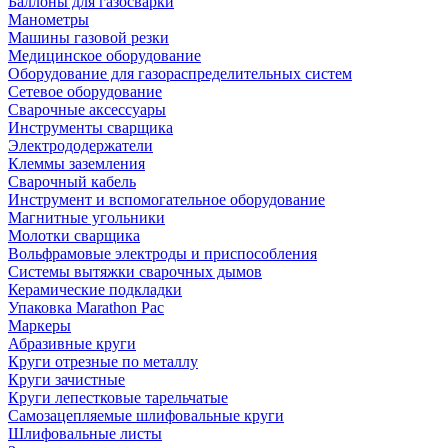
Баллоны для газосварки
Манометры
Машины газовой резки
Медицинское оборудование
Оборудование для газораспределительных систем
Сетевое оборудование
Сварочные аксессуары
Инструменты сварщика
Электрододержатели
Клеммы заземления
Сварочный кабель
Инструмент и вспомогательное оборудование
Магнитные угольники
Молотки сварщика
Вольфрамовые электроды и приспособления
Системы вытяжки сварочных дымов
Керамические подкладки
Упаковка Marathon Pac
Маркеры
Абразивные круги
Круги отрезные по металлу
Круги зачистные
Круги лепестковые тарельчатые
Самозацепляемые шлифовальные круги
Шлифовальные листы