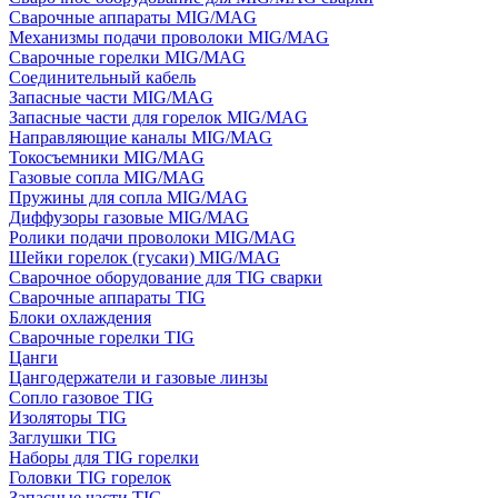
Сварочные аппараты MIG/MAG
Механизмы подачи проволоки MIG/MAG
Сварочные горелки MIG/MAG
Соединительный кабель
Запасные части MIG/MAG
Запасные части для горелок MIG/MAG
Направляющие каналы MIG/MAG
Токосъемники MIG/MAG
Газовые сопла MIG/MAG
Пружины для сопла MIG/MAG
Диффузоры газовые MIG/MAG
Ролики подачи проволоки MIG/MAG
Шейки горелок (гусаки) MIG/MAG
Сварочное оборудование для TIG сварки
Сварочные аппараты TIG
Блоки охлаждения
Сварочные горелки TIG
Цанги
Цангодержатели и газовые линзы
Сопло газовое TIG
Изоляторы TIG
Заглушки TIG
Наборы для TIG горелки
Головки TIG горелок
Запасные части TIG