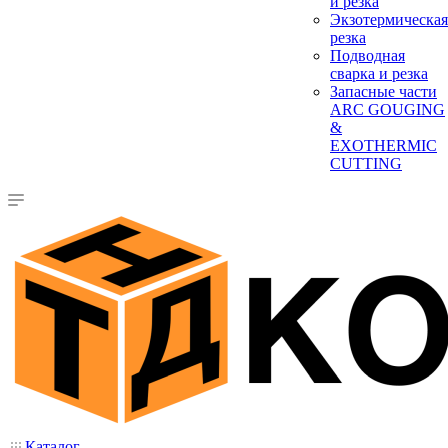
и резка
Экзотермическая
резка
Подводная
сварка и резка
Запасные части
ARC GOUGING
&
EXOTHERMIC
CUTTING
Каталог