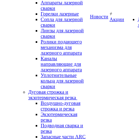
Аппараты лазерной
сварки
Горелки лазерные
Новости
Сопла для лазерной
Акции
сварки
Линзы для лазерной
сварки
Ролики подающего
механизма для
лазерного аппарата
Каналы
направляющие для
лазерного аппарата
Уплотнительные
кольца для лазерной
сварки
Дуговая строжка и
экзотермическая резка
Воздушно-дуговая
строжка и резка
Экзотермическая
резка
Подводная сварка и
резка
Запасные части ARC