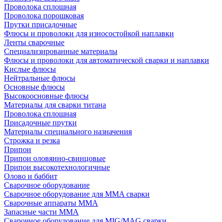
Проволока сплошная
Проволока порошковая
Прутки присадочные
Флюсы и проволоки для износостойкой наплавки
Ленты сварочные
Специализированные материалы
Флюсы и проволоки для автоматической сварки и наплавки
Кислые флюсы
Нейтральные флюсы
Основные флюсы
Высокоосновные флюсы
Материалы для сварки титана
Проволока сплошная
Присадочные прутки
Материалы специального назначения
Строжка и резка
Припои
Припои оловянно-свинцовые
Припои высокотехнологичные
Олово и баббит
Сварочное оборудование
Сварочное оборудование для MMA сварки
Сварочные аппараты MMA
Запасные части MMA
Сварочное оборудование для MIG/MAG сварки