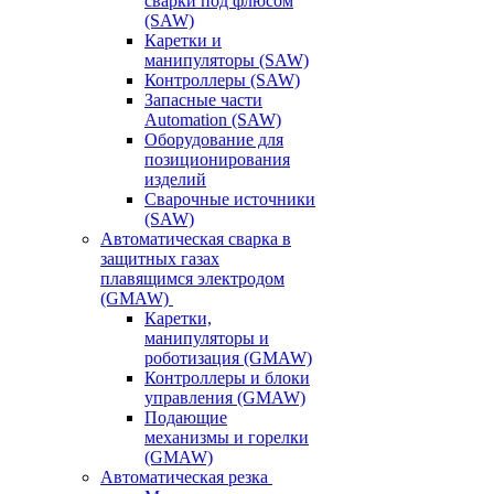
сварки под флюсом
(SAW)
Каретки и
манипуляторы (SAW)
Контроллеры (SAW)
Запасные части
Automation (SAW)
Оборудование для
позиционирования
изделий
Сварочные источники
(SAW)
Автоматическая сварка в
защитных газах
плавящимся электродом
(GMAW)
Каретки,
манипуляторы и
роботизация (GMAW)
Контроллеры и блоки
управления (GMAW)
Подающие
механизмы и горелки
(GMAW)
Автоматическая резка