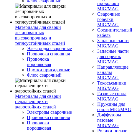
Флюс сварочный
проволоки
MIG/MAG
Сварочные
горелки
MIG/MAG
Материалы для сварки
Соединительны
легированных
кабель
высокопрочных и
Запасные части
теплоустойчивых сталей
MIG/MAG
Электроды сварочные
Запасные части
Проволока сплошная
для горелок
Проволока
MIG/MAG
порошковая
Направляющие
Прутки присадочные
каналы
Флюс сварочный
MIG/MAG
Токосъемники
MIG/MAG
Газовые сопла
Материалы для сварки
MIG/MAG
нержавеющих и
Пружины для
жаростойких сталей
сопла MIG/MAG
Электроды сварочные
Диффузоры
Проволока сплошная
газовые
Проволока
MIG/MAG
порошковая
Ролики подачи