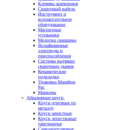
Клеммы заземления
Сварочный кабель
Инструмент и
вспомогательное
оборудование
Магнитные
угольники
Молотки сварщика
Вольфрамовые
электроды и
приспособления
Системы вытяжки
сварочных дымов
Керамические
подкладки
Упаковка Marathon
Pac
Маркеры
Абразивные круги
Круги отрезные по
металлу
Круги зачистные
Круги лепестковые
тарельчатые
Самозацепляемые