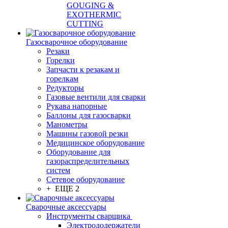
GOUGING &
EXOTHERMIC
CUTTING
Газосварочное оборудование
Резаки
Горелки
Запчасти к резакам и
горелкам
Редукторы
Газовые вентили для сварки
Рукава напорные
Баллоны для газосварки
Манометры
Машины газовой резки
Медицинское оборудование
Оборудование для
газораспределительных
систем
Сетевое оборудование
+ ЕЩЕ 2
Сварочные аксессуары
Инструменты сварщика
Электрододержатели