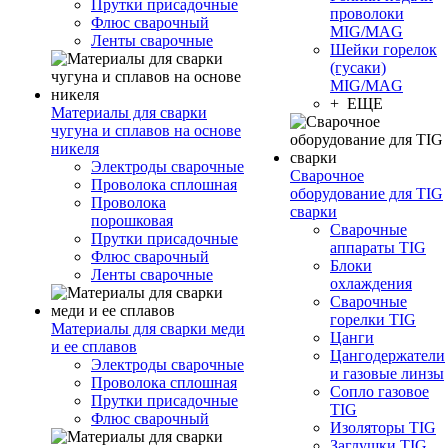
Прутки присадочные
проволоки
Флюс сварочный
MIG/MAG
Ленты сварочные
Шейки горелок
(гусаки)
MIG/MAG
+ ЕЩЕ
Материалы для сварки
чугуна и сплавов на основе
никеля
Электроды сварочные
Сварочное
Проволока сплошная
оборудование для TIG
Проволока
сварки
порошковая
Сварочные
Прутки присадочные
аппараты TIG
Флюс сварочный
Блоки
Ленты сварочные
охлаждения
Сварочные
горелки TIG
Материалы для сварки меди
Цанги
и ее сплавов
Цангодержатели
Электроды сварочные
и газовые линзы
Проволока сплошная
Сопло газовое
Прутки присадочные
TIG
Флюс сварочный
Изоляторы TIG
Заглушки TIG