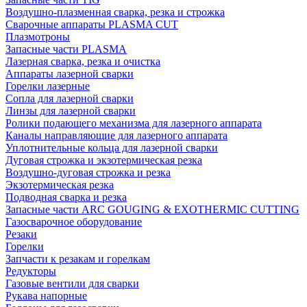
Воздушно-плазменная сварка, резка и строжка
Сварочные аппараты PLASMA CUT
Плазмотроны
Запасные части PLASMA
Лазерная сварка, резка и очистка
Аппараты лазерной сварки
Горелки лазерные
Сопла для лазерной сварки
Линзы для лазерной сварки
Ролики подающего механизма для лазерного аппарата
Каналы направляющие для лазерного аппарата
Уплотнительные кольца для лазерной сварки
Дуговая строжка и экзотермическая резка
Воздушно-дуговая строжка и резка
Экзотермическая резка
Подводная сварка и резка
Запасные части ARC GOUGING & EXOTHERMIC CUTTING
Газосварочное оборудование
Резаки
Горелки
Запчасти к резакам и горелкам
Редукторы
Газовые вентили для сварки
Рукава напорные