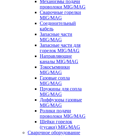
Механизмы подачи
проволоки MIG/MAG
Сварочные горелки
MIG/MAG
Соединительный
кабель
Запасные части
MIG/MAG
Запасные части для
горелок MIG/MAG
Направляющие
каналы MIG/MAG
Токосъемники
MIG/MAG
Газовые сопла
MIG/MAG
Пружины для сопла
MIG/MAG
Диффузоры газовые
MIG/MAG
Ролики подачи
проволоки MIG/MAG
Шейки горелок
(гусаки) MIG/MAG
Сварочное оборудование