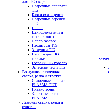
для TIG сварки
Сварочные аппараты
TIG
Блоки охлаждения
Сварочные горелки
TIG
Цанги
Цангодержатели и
газовые линзы
Сопло газовое TIG
Изоляторы TIG
Заглушки TIG
Наборы для TIG
горелки
Услуг
Головки TIG горелок
Запасные части TIG
Воздушно-плазменная
сварка, резка и строжка
Сварочные аппараты
PLASMA CUT
Плазмотроны
Запасные части
PLASMA
Лазерная сварка, резка и
очистка