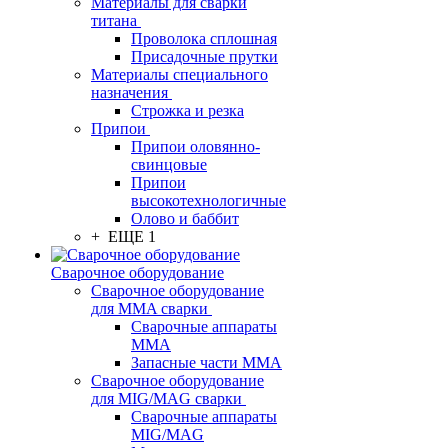
Материалы для сварки
титана
Проволока сплошная
Присадочные прутки
Материалы специального
назначения
Строжка и резка
Припои
Припои оловянно-
свинцовые
Припои
высокотехнологичные
Олово и баббит
+ ЕЩЕ 1
Сварочное оборудование
Сварочное оборудование
для MMA сварки
Сварочные аппараты
MMA
Запасные части MMA
Сварочное оборудование
для MIG/MAG сварки
Сварочные аппараты
MIG/MAG