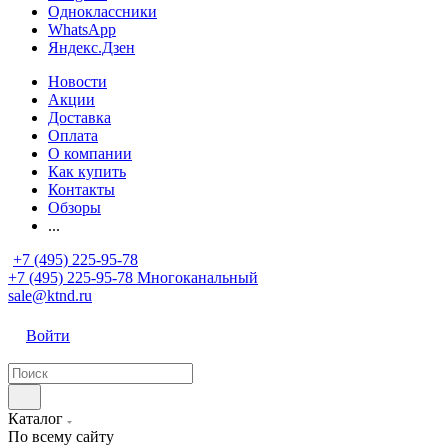
Одноклассники
WhatsApp
Яндекс.Дзен
Новости
Акции
Доставка
Оплата
О компании
Как купить
Контакты
Обзоры
...
+7 (495) 225-95-78
+7 (495) 225-95-78
Многоканальный
sale@ktnd.ru
Войти
Каталог
По всему сайту