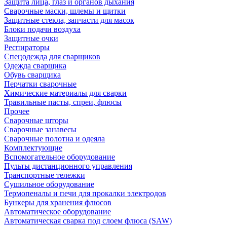
Защита лица, глаз и органов дыхания
Сварочные маски, шлемы и щитки
Защитные стекла, запчасти для масок
Блоки подачи воздуха
Защитные очки
Респираторы
Спецодежда для сварщиков
Одежда сварщика
Обувь сварщика
Перчатки сварочные
Химические материалы для сварки
Травильные пасты, спреи, флюсы
Прочее
Сварочные шторы
Сварочные занавесы
Сварочные полотна и одеяла
Комплектующие
Вспомогательное оборудование
Пульты дистанционного управления
Транспортные тележки
Сушильное оборудование
Термопеналы и печи для прокалки электродов
Бункеры для хранения флюсов
Автоматическое оборудование
Автоматическая сварка под слоем флюса (SAW)