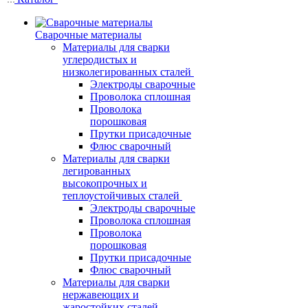
Сварочные материалы
Материалы для сварки
углеродистых и
низколегированных сталей
Электроды сварочные
Проволока сплошная
Проволока
порошковая
Прутки присадочные
Флюс сварочный
Материалы для сварки
легированных
высокопрочных и
теплоустойчивых сталей
Электроды сварочные
Проволока сплошная
Проволока
порошковая
Прутки присадочные
Флюс сварочный
Материалы для сварки
нержавеющих и
жаростойких сталей