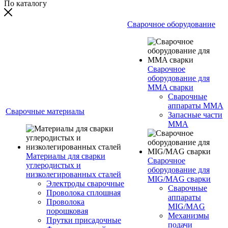
По каталогу
Сварочное оборудование
Сварочное
оборудование для
MMA сварки
Сварочные
аппараты MMA
Сварочные материалы
Запасные части
MMA
Материалы для сварки
Сварочное
углеродистых и
оборудование для
низколегированных сталей
MIG/MAG сварки
Электроды сварочные
Сварочные
Проволока сплошная
аппараты
Проволока
MIG/MAG
порошковая
Механизмы
Прутки присадочные
подачи