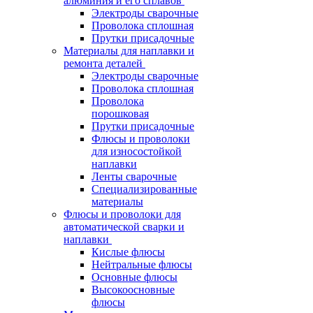
алюминия и его сплавов
Электроды сварочные
Проволока сплошная
Прутки присадочные
Материалы для наплавки и
ремонта деталей
Электроды сварочные
Проволока сплошная
Проволока
порошковая
Прутки присадочные
Флюсы и проволоки
для износостойкой
наплавки
Ленты сварочные
Специализированные
материалы
Флюсы и проволоки для
автоматической сварки и
наплавки
Кислые флюсы
Нейтральные флюсы
Основные флюсы
Высокоосновные
флюсы