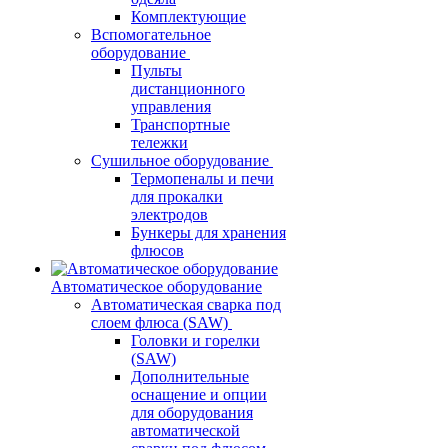
Комплектующие
Вспомогательное
оборудование
Пульты
дистанционного
управления
Транспортные
тележки
Сушильное оборудование
Термопеналы и печи
для прокалки
электродов
Бункеры для хранения
флюсов
Автоматическое оборудование
Автоматическая сварка под
слоем флюса (SAW)
Головки и горелки
(SAW)
Дополнительные
оснащение и опции
для оборудования
автоматической