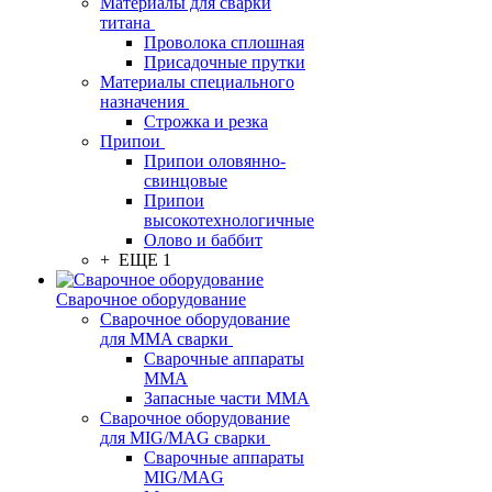
Материалы для сварки
титана
Проволока сплошная
Присадочные прутки
Материалы специального
назначения
Строжка и резка
Припои
Припои оловянно-
свинцовые
Припои
высокотехнологичные
Олово и баббит
+ ЕЩЕ 1
Сварочное оборудование
Сварочное оборудование
для MMA сварки
Сварочные аппараты
MMA
Запасные части MMA
Сварочное оборудование
для MIG/MAG сварки
Сварочные аппараты
MIG/MAG