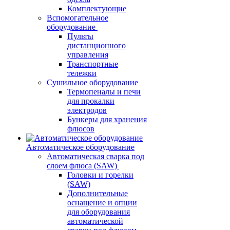
Комплектующие
Вспомогательное
оборудование
Пульты
дистанционного
управления
Транспортные
тележки
Сушильное оборудование
Термопеналы и печи
для прокалки
электродов
Бункеры для хранения
флюсов
Автоматическое оборудование
Автоматическая сварка под
слоем флюса (SAW)
Головки и горелки
(SAW)
Дополнительные
оснащение и опции
для оборудования
автоматической