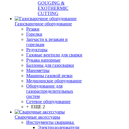
GOUGING &
EXOTHERMIC
CUTTING
Газосварочное оборудование
Резаки
Горелки
Запчасти к резакам и
горелкам
Редукторы
Газовые вентили для сварки
Рукава напорные
Баллоны для газосварки
Манометры
Машины газовой резки
Медицинское оборудование
Оборудование для
газораспределительных
систем
Сетевое оборудование
+ ЕЩЕ 2
Сварочные аксессуары
Инструменты сварщика
Электрододержатели