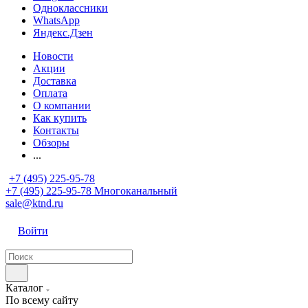
Одноклассники
WhatsApp
Яндекс.Дзен
Новости
Акции
Доставка
Оплата
О компании
Как купить
Контакты
Обзоры
...
+7 (495) 225-95-78
+7 (495) 225-95-78
Многоканальный
sale@ktnd.ru
Войти
Каталог
По всему сайту