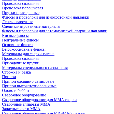
Проволока сплошная
Проволока порошковая
Прутки присадочные
Флюсы и проволоки для износостойкой наплавки
Ленты сварочные
Специализированные материалы
Флюсы и проволоки для автоматической сварки и наплавки
Кислые флюсы
Нейтральные флюсы
Основные флюсы
Высокоосновные флюсы
Материалы для сварки титана
Проволока сплошная
Присадочные прутки
Материалы специального назначения
Строжка и резка
Припои
Припои оловянно-свинцовые
Припои высокотехнологичные
Олово и баббит
Сварочное оборудование
Сварочное оборудование для MMA сварки
Сварочные аппараты MMA
Запасные части MMA
Сварочное оборудование для MIG/MAG сварки