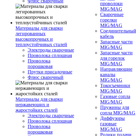
Флюс сварочный
проволоки
MIG/MAG
Сварочные
горелки
MIG/MAG
Материалы для сварки
Соединительны
легированных
кабель
высокопрочных и
Запасные части
теплоустойчивых сталей
MIG/MAG
Электроды сварочные
Запасные части
Проволока сплошная
для горелок
Проволока
MIG/MAG
порошковая
Направляющие
Прутки присадочные
каналы
Флюс сварочный
MIG/MAG
Токосъемники
MIG/MAG
Газовые сопла
Материалы для сварки
MIG/MAG
нержавеющих и
Пружины для
жаростойких сталей
сопла MIG/MAG
Электроды сварочные
Диффузоры
Проволока сплошная
газовые
Проволока
MIG/MAG
порошковая
Ролики подачи