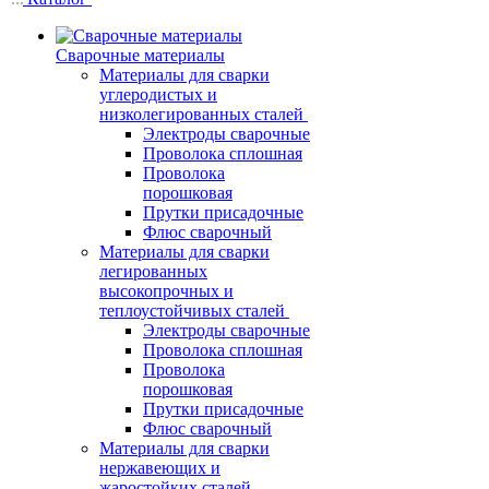
Сварочные материалы
Материалы для сварки
углеродистых и
низколегированных сталей
Электроды сварочные
Проволока сплошная
Проволока
порошковая
Прутки присадочные
Флюс сварочный
Материалы для сварки
легированных
высокопрочных и
теплоустойчивых сталей
Электроды сварочные
Проволока сплошная
Проволока
порошковая
Прутки присадочные
Флюс сварочный
Материалы для сварки
нержавеющих и
жаростойких сталей