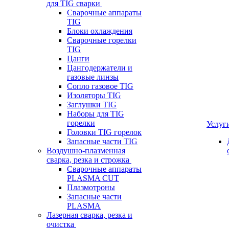
для TIG сварки
Сварочные аппараты
TIG
Блоки охлаждения
Сварочные горелки
TIG
Цанги
Цангодержатели и
газовые линзы
Сопло газовое TIG
Изоляторы TIG
Заглушки TIG
Наборы для TIG
горелки
Услуг
Головки TIG горелок
Запасные части TIG
Воздушно-плазменная
сварка, резка и строжка
Сварочные аппараты
PLASMA CUT
Плазмотроны
Запасные части
PLASMA
Лазерная сварка, резка и
очистка