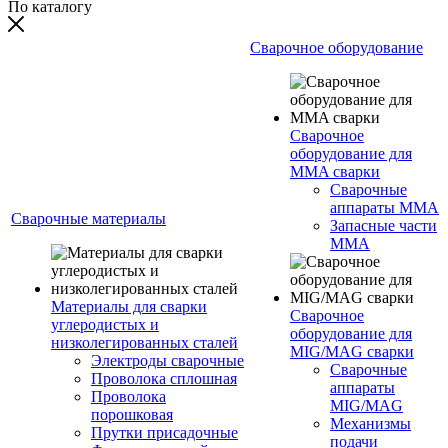
По каталогу
Сварочное оборудование
Сварочное
оборудование для
MMA сварки
Сварочные
аппараты MMA
Сварочные материалы
Запасные части
MMA
Материалы для сварки
Сварочное
углеродистых и
оборудование для
низколегированных сталей
MIG/MAG сварки
Электроды сварочные
Сварочные
Проволока сплошная
аппараты
Проволока
MIG/MAG
порошковая
Механизмы
Прутки присадочные
подачи