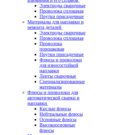
алюминия и его сплавов
Электроды сварочные
Проволока сплошная
Прутки присадочные
Материалы для наплавки и
ремонта деталей
Электроды сварочные
Проволока сплошная
Проволока
порошковая
Прутки присадочные
Флюсы и проволоки
для износостойкой
наплавки
Ленты сварочные
Специализированные
материалы
Флюсы и проволоки для
автоматической сварки и
наплавки
Кислые флюсы
Нейтральные флюсы
Основные флюсы
Высокоосновные
флюсы