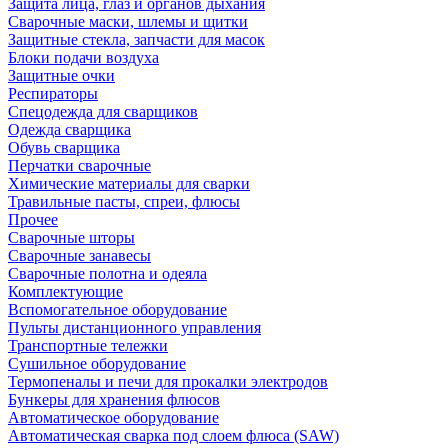
Защита лица, глаз и органов дыхания
Сварочные маски, шлемы и щитки
Защитные стекла, запчасти для масок
Блоки подачи воздуха
Защитные очки
Респираторы
Спецодежда для сварщиков
Одежда сварщика
Обувь сварщика
Перчатки сварочные
Химические материалы для сварки
Травильные пасты, спреи, флюсы
Прочее
Сварочные шторы
Сварочные занавесы
Сварочные полотна и одеяла
Комплектующие
Вспомогательное оборудование
Пульты дистанционного управления
Транспортные тележки
Сушильное оборудование
Термопеналы и печи для прокалки электродов
Бункеры для хранения флюсов
Автоматическое оборудование
Автоматическая сварка под слоем флюса (SAW)