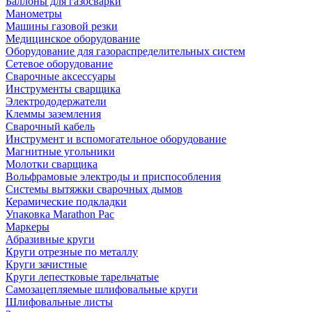
Баллоны для газосварки
Манометры
Машины газовой резки
Медицинское оборудование
Оборудование для газораспределительных систем
Сетевое оборудование
Сварочные аксессуары
Инструменты сварщика
Электрододержатели
Клеммы заземления
Сварочный кабель
Инструмент и вспомогательное оборудование
Магнитные угольники
Молотки сварщика
Вольфрамовые электроды и приспособления
Системы вытяжки сварочных дымов
Керамические подкладки
Упаковка Marathon Pac
Маркеры
Абразивные круги
Круги отрезные по металлу
Круги зачистные
Круги лепестковые тарельчатые
Самозацепляемые шлифовальные круги
Шлифовальные листы