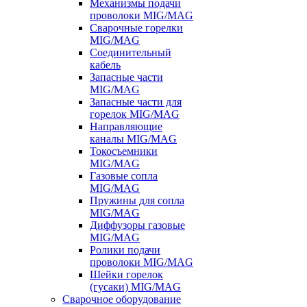
Механизмы подачи
проволоки MIG/MAG
Сварочные горелки
MIG/MAG
Соединительный
кабель
Запасные части
MIG/MAG
Запасные части для
горелок MIG/MAG
Направляющие
каналы MIG/MAG
Токосъемники
MIG/MAG
Газовые сопла
MIG/MAG
Пружины для сопла
MIG/MAG
Диффузоры газовые
MIG/MAG
Ролики подачи
проволоки MIG/MAG
Шейки горелок
(гусаки) MIG/MAG
Сварочное оборудование