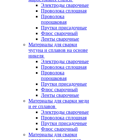
Электроды сварочные
Проволока сплошная
Проволока
порошковая
Прутки присадочные
Флюс сварочный
Ленты сварочные
Материалы для сварки
чугуна и сплавов на основе
никеля
Электроды сварочные
Проволока сплошная
Проволока
порошковая
Прутки присадочные
Флюс сварочный
Ленты сварочные
Материалы для сварки меди
и ее сплавов
Электроды сварочные
Проволока сплошная
Прутки присадочные
Флюс сварочный
Материалы для сварки