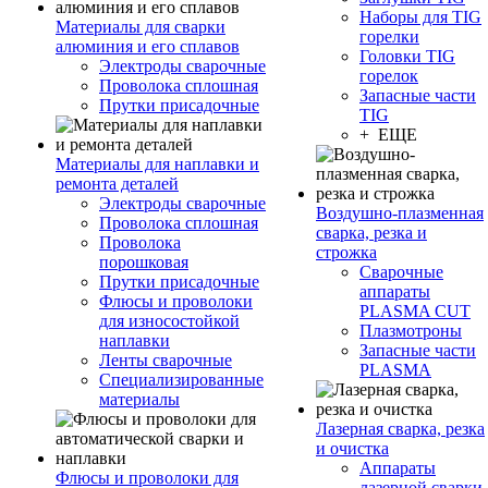
Наборы для TIG
Материалы для сварки
горелки
алюминия и его сплавов
Головки TIG
Электроды сварочные
горелок
Проволока сплошная
Запасные части
Прутки присадочные
TIG
+ ЕЩЕ
Материалы для наплавки и
ремонта деталей
Электроды сварочные
Воздушно-плазменная
Проволока сплошная
сварка, резка и
Проволока
строжка
порошковая
Сварочные
Прутки присадочные
аппараты
Флюсы и проволоки
PLASMA CUT
для износостойкой
Плазмотроны
наплавки
Запасные части
Ленты сварочные
PLASMA
Специализированные
материалы
Лазерная сварка, резка
и очистка
Аппараты
Флюсы и проволоки для
лазерной сварки