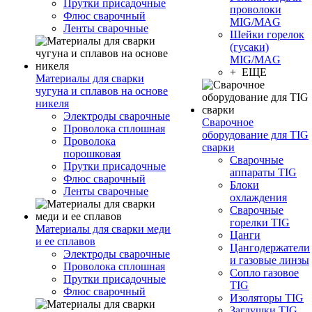
Прутки присадочные
проволоки
Флюс сварочный
MIG/MAG
Ленты сварочные
Шейки горелок
(гусаки)
MIG/MAG
+ ЕЩЕ
Материалы для сварки
чугуна и сплавов на основе
никеля
Электроды сварочные
Сварочное
Проволока сплошная
оборудование для TIG
Проволока
сварки
порошковая
Сварочные
Прутки присадочные
аппараты TIG
Флюс сварочный
Блоки
Ленты сварочные
охлаждения
Сварочные
горелки TIG
Материалы для сварки меди
Цанги
и ее сплавов
Цангодержатели
Электроды сварочные
и газовые линзы
Проволока сплошная
Сопло газовое
Прутки присадочные
TIG
Флюс сварочный
Изоляторы TIG
Заглушки TIG