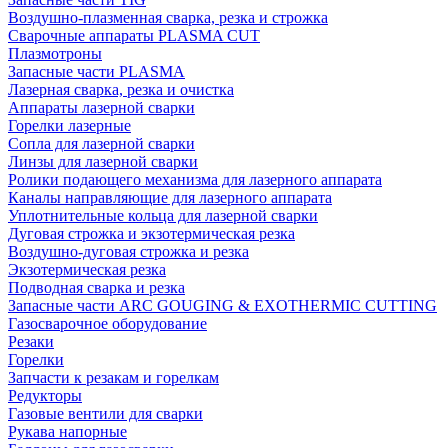
Воздушно-плазменная сварка, резка и строжка
Сварочные аппараты PLASMA CUT
Плазмотроны
Запасные части PLASMA
Лазерная сварка, резка и очистка
Аппараты лазерной сварки
Горелки лазерные
Сопла для лазерной сварки
Линзы для лазерной сварки
Ролики подающего механизма для лазерного аппарата
Каналы направляющие для лазерного аппарата
Уплотнительные кольца для лазерной сварки
Дуговая строжка и экзотермическая резка
Воздушно-дуговая строжка и резка
Экзотермическая резка
Подводная сварка и резка
Запасные части ARC GOUGING & EXOTHERMIC CUTTING
Газосварочное оборудование
Резаки
Горелки
Запчасти к резакам и горелкам
Редукторы
Газовые вентили для сварки
Рукава напорные