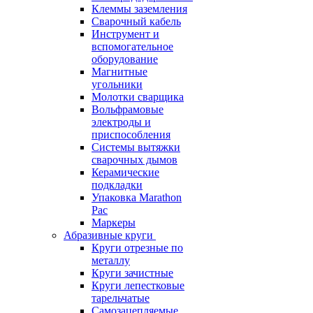
Клеммы заземления
Сварочный кабель
Инструмент и
вспомогательное
оборудование
Магнитные
угольники
Молотки сварщика
Вольфрамовые
электроды и
приспособления
Системы вытяжки
сварочных дымов
Керамические
подкладки
Упаковка Marathon
Pac
Маркеры
Абразивные круги
Круги отрезные по
металлу
Круги зачистные
Круги лепестковые
тарельчатые
Самозацепляемые