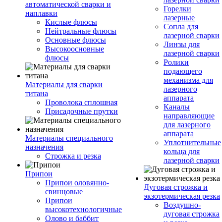
автоматической сварки и
Горелки
наплавки
лазерные
Кислые флюсы
Сопла для
Нейтральные флюсы
лазерной сварки
Основные флюсы
Линзы для
Высокоосновные
лазерной сварки
флюсы
Ролики
подающего
механизма для
Материалы для сварки
лазерного
титана
аппарата
Проволока сплошная
Каналы
Присадочные прутки
направляющие
для лазерного
аппарата
Материалы специального
Уплотнительные
назначения
кольца для
Строжка и резка
лазерной сварки
Припои
Припои оловянно-
Дуговая строжка и
свинцовые
экзотермическая резка
Припои
Воздушно-
высокотехнологичные
дуговая строжка
Олово и баббит