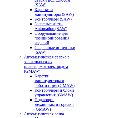
сварки под флюсом
(SAW)
Каретки и
манипуляторы (SAW)
Контроллеры (SAW)
Запасные части
Automation (SAW)
Оборудование для
позиционирования
изделий
Сварочные источники
(SAW)
Автоматическая сварка в
защитных газах
плавящимся электродом
(GMAW)
Каретки,
манипуляторы и
роботизация (GMAW)
Контроллеры и блоки
управления (GMAW)
Подающие
механизмы и горелки
(GMAW)
Автоматическая резка