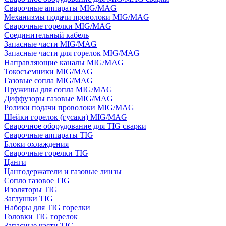
Сварочные аппараты MIG/MAG
Механизмы подачи проволоки MIG/MAG
Сварочные горелки MIG/MAG
Соединительный кабель
Запасные части MIG/MAG
Запасные части для горелок MIG/MAG
Направляющие каналы MIG/MAG
Токосъемники MIG/MAG
Газовые сопла MIG/MAG
Пружины для сопла MIG/MAG
Диффузоры газовые MIG/MAG
Ролики подачи проволоки MIG/MAG
Шейки горелок (гусаки) MIG/MAG
Сварочное оборудование для TIG сварки
Сварочные аппараты TIG
Блоки охлаждения
Сварочные горелки TIG
Цанги
Цангодержатели и газовые линзы
Сопло газовое TIG
Изоляторы TIG
Заглушки TIG
Наборы для TIG горелки
Головки TIG горелок
Запасные части TIG