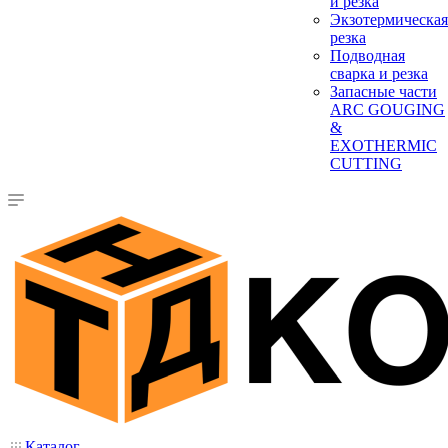
и резка
Экзотермическая
резка
Подводная
сварка и резка
Запасные части
ARC GOUGING
&
EXOTHERMIC
CUTTING
Каталог