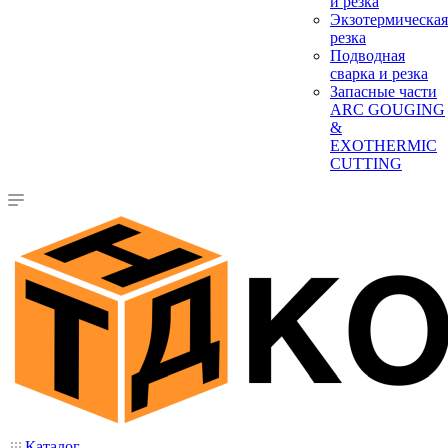
и резка
Экзотермическая
резка
Подводная
сварка и резка
Запасные части
ARC GOUGING
&
EXOTHERMIC
CUTTING
Каталог