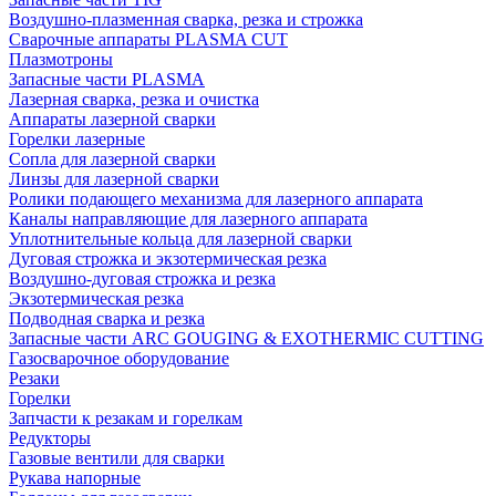
Воздушно-плазменная сварка, резка и строжка
Сварочные аппараты PLASMA CUT
Плазмотроны
Запасные части PLASMA
Лазерная сварка, резка и очистка
Аппараты лазерной сварки
Горелки лазерные
Сопла для лазерной сварки
Линзы для лазерной сварки
Ролики подающего механизма для лазерного аппарата
Каналы направляющие для лазерного аппарата
Уплотнительные кольца для лазерной сварки
Дуговая строжка и экзотермическая резка
Воздушно-дуговая строжка и резка
Экзотермическая резка
Подводная сварка и резка
Запасные части ARC GOUGING & EXOTHERMIC CUTTING
Газосварочное оборудование
Резаки
Горелки
Запчасти к резакам и горелкам
Редукторы
Газовые вентили для сварки
Рукава напорные