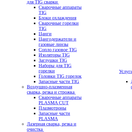
для TIG сварки
Сварочные аппараты
TIG
Блоки охлаждения
Сварочные горелки
TIG
Цанги
Цангодержатели и
газовые линзы
Сопло газовое TIG
Изоляторы TIG
Заглушки TIG
Наборы для TIG
горелки
Услуг
Головки TIG горелок
Запасные части TIG
Воздушно-плазменная
сварка, резка и строжка
Сварочные аппараты
PLASMA CUT
Плазмотроны
Запасные части
PLASMA
Лазерная сварка, резка и
очистка