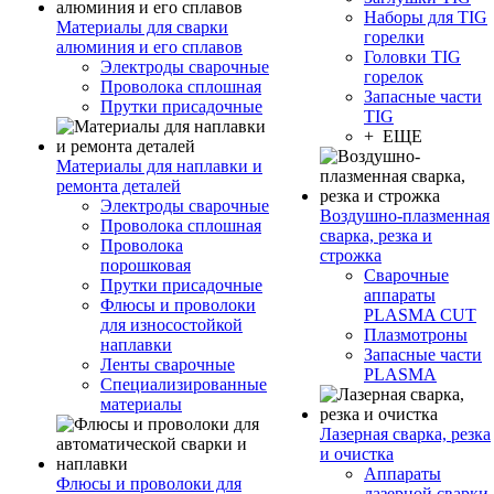
Наборы для TIG
Материалы для сварки
горелки
алюминия и его сплавов
Головки TIG
Электроды сварочные
горелок
Проволока сплошная
Запасные части
Прутки присадочные
TIG
+ ЕЩЕ
Материалы для наплавки и
ремонта деталей
Электроды сварочные
Воздушно-плазменная
Проволока сплошная
сварка, резка и
Проволока
строжка
порошковая
Сварочные
Прутки присадочные
аппараты
Флюсы и проволоки
PLASMA CUT
для износостойкой
Плазмотроны
наплавки
Запасные части
Ленты сварочные
PLASMA
Специализированные
материалы
Лазерная сварка, резка
и очистка
Аппараты
Флюсы и проволоки для
лазерной сварки