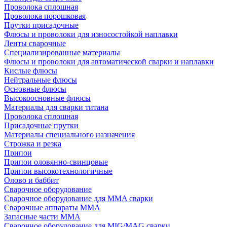
Проволока сплошная
Проволока порошковая
Прутки присадочные
Флюсы и проволоки для износостойкой наплавки
Ленты сварочные
Специализированные материалы
Флюсы и проволоки для автоматической сварки и наплавки
Кислые флюсы
Нейтральные флюсы
Основные флюсы
Высокоосновные флюсы
Материалы для сварки титана
Проволока сплошная
Присадочные прутки
Материалы специального назначения
Строжка и резка
Припои
Припои оловянно-свинцовые
Припои высокотехнологичные
Олово и баббит
Сварочное оборудование
Сварочное оборудование для MMA сварки
Сварочные аппараты MMA
Запасные части MMA
Сварочное оборудование для MIG/MAG сварки