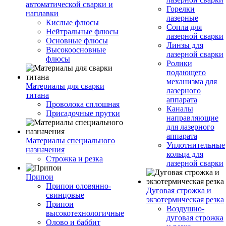
автоматической сварки и
Горелки
наплавки
лазерные
Кислые флюсы
Сопла для
Нейтральные флюсы
лазерной сварки
Основные флюсы
Линзы для
Высокоосновные
лазерной сварки
флюсы
Ролики
подающего
механизма для
Материалы для сварки
лазерного
титана
аппарата
Проволока сплошная
Каналы
Присадочные прутки
направляющие
для лазерного
аппарата
Материалы специального
Уплотнительные
назначения
кольца для
Строжка и резка
лазерной сварки
Припои
Припои оловянно-
Дуговая строжка и
свинцовые
экзотермическая резка
Припои
Воздушно-
высокотехнологичные
дуговая строжка
Олово и баббит