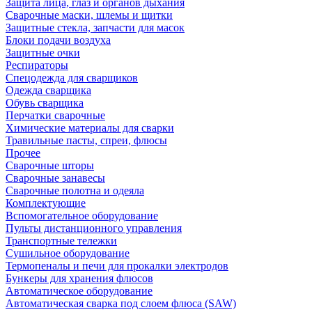
Защита лица, глаз и органов дыхания
Сварочные маски, шлемы и щитки
Защитные стекла, запчасти для масок
Блоки подачи воздуха
Защитные очки
Респираторы
Спецодежда для сварщиков
Одежда сварщика
Обувь сварщика
Перчатки сварочные
Химические материалы для сварки
Травильные пасты, спреи, флюсы
Прочее
Сварочные шторы
Сварочные занавесы
Сварочные полотна и одеяла
Комплектующие
Вспомогательное оборудование
Пульты дистанционного управления
Транспортные тележки
Сушильное оборудование
Термопеналы и печи для прокалки электродов
Бункеры для хранения флюсов
Автоматическое оборудование
Автоматическая сварка под слоем флюса (SAW)