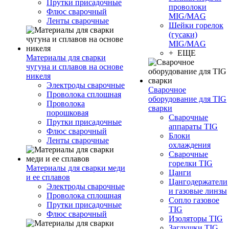
Прутки присадочные
проволоки
Флюс сварочный
MIG/MAG
Ленты сварочные
Шейки горелок
(гусаки)
MIG/MAG
+ ЕЩЕ
Материалы для сварки
чугуна и сплавов на основе
никеля
Электроды сварочные
Сварочное
Проволока сплошная
оборудование для TIG
Проволока
сварки
порошковая
Сварочные
Прутки присадочные
аппараты TIG
Флюс сварочный
Блоки
Ленты сварочные
охлаждения
Сварочные
горелки TIG
Материалы для сварки меди
Цанги
и ее сплавов
Цангодержатели
Электроды сварочные
и газовые линзы
Проволока сплошная
Сопло газовое
Прутки присадочные
TIG
Флюс сварочный
Изоляторы TIG
Заглушки TIG