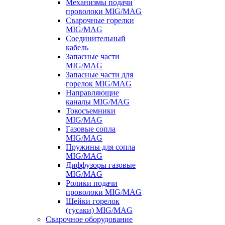
Механизмы подачи
проволоки MIG/MAG
Сварочные горелки
MIG/MAG
Соединительный
кабель
Запасные части
MIG/MAG
Запасные части для
горелок MIG/MAG
Направляющие
каналы MIG/MAG
Токосъемники
MIG/MAG
Газовые сопла
MIG/MAG
Пружины для сопла
MIG/MAG
Диффузоры газовые
MIG/MAG
Ролики подачи
проволоки MIG/MAG
Шейки горелок
(гусаки) MIG/MAG
Сварочное оборудование