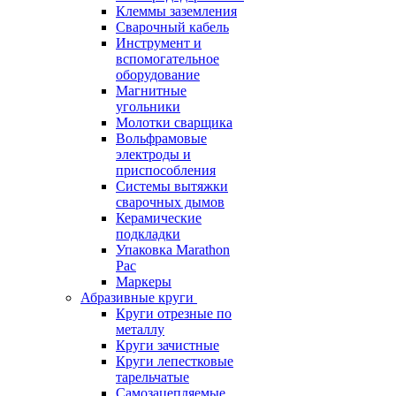
Клеммы заземления
Сварочный кабель
Инструмент и
вспомогательное
оборудование
Магнитные
угольники
Молотки сварщика
Вольфрамовые
электроды и
приспособления
Системы вытяжки
сварочных дымов
Керамические
подкладки
Упаковка Marathon
Pac
Маркеры
Абразивные круги
Круги отрезные по
металлу
Круги зачистные
Круги лепестковые
тарельчатые
Самозацепляемые