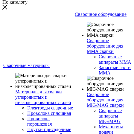
По каталогу
Сварочное оборудование
Сварочное
оборудование для
MMA сварки
Сварочные
аппараты MMA
Сварочные материалы
Запасные части
MMA
Материалы для сварки
Сварочное
углеродистых и
оборудование для
низколегированных сталей
MIG/MAG сварки
Электроды сварочные
Сварочные
Проволока сплошная
аппараты
Проволока
MIG/MAG
порошковая
Механизмы
Прутки присадочные
подачи