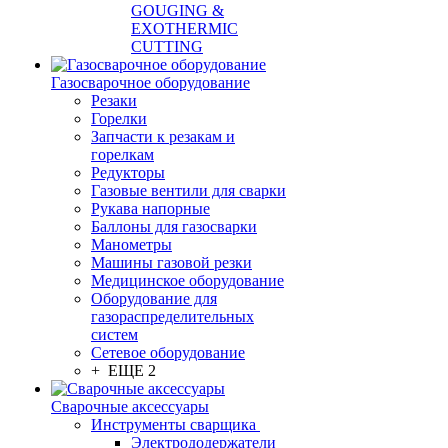
GOUGING &
EXOTHERMIC
CUTTING
Газосварочное оборудование
Резаки
Горелки
Запчасти к резакам и
горелкам
Редукторы
Газовые вентили для сварки
Рукава напорные
Баллоны для газосварки
Манометры
Машины газовой резки
Медицинское оборудование
Оборудование для
газораспределительных
систем
Сетевое оборудование
+ ЕЩЕ 2
Сварочные аксессуары
Инструменты сварщика
Электрододержатели