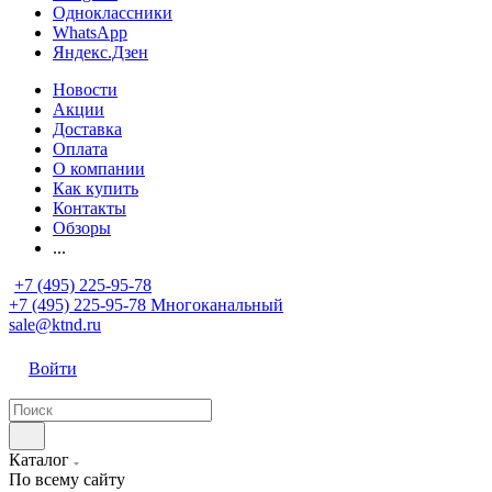
Одноклассники
WhatsApp
Яндекс.Дзен
Новости
Акции
Доставка
Оплата
О компании
Как купить
Контакты
Обзоры
...
+7 (495) 225-95-78
+7 (495) 225-95-78
Многоканальный
sale@ktnd.ru
Войти
Каталог
По всему сайту