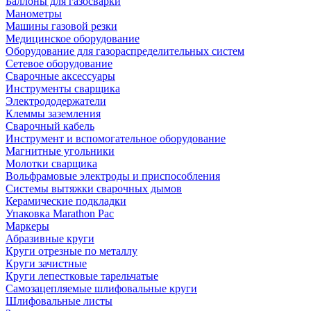
Баллоны для газосварки
Манометры
Машины газовой резки
Медицинское оборудование
Оборудование для газораспределительных систем
Сетевое оборудование
Сварочные аксессуары
Инструменты сварщика
Электрододержатели
Клеммы заземления
Сварочный кабель
Инструмент и вспомогательное оборудование
Магнитные угольники
Молотки сварщика
Вольфрамовые электроды и приспособления
Системы вытяжки сварочных дымов
Керамические подкладки
Упаковка Marathon Pac
Маркеры
Абразивные круги
Круги отрезные по металлу
Круги зачистные
Круги лепестковые тарельчатые
Самозацепляемые шлифовальные круги
Шлифовальные листы