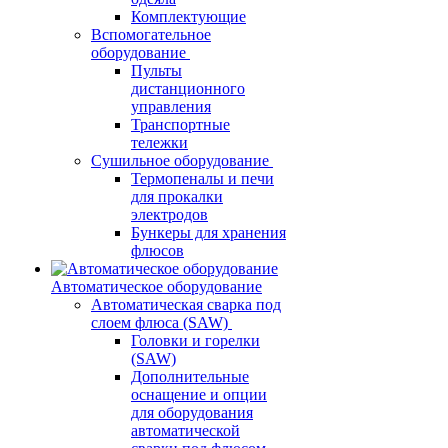
Комплектующие
Вспомогательное
оборудование
Пульты
дистанционного
управления
Транспортные
тележки
Сушильное оборудование
Термопеналы и печи
для прокалки
электродов
Бункеры для хранения
флюсов
Автоматическое оборудование
Автоматическая сварка под
слоем флюса (SAW)
Головки и горелки
(SAW)
Дополнительные
оснащение и опции
для оборудования
автоматической