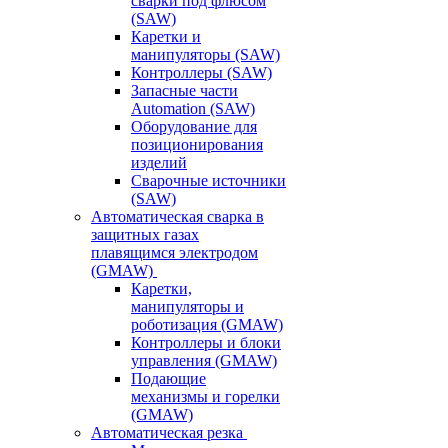
сварки под флюсом
(SAW)
Каретки и
манипуляторы (SAW)
Контроллеры (SAW)
Запасные части
Automation (SAW)
Оборудование для
позиционирования
изделий
Сварочные источники
(SAW)
Автоматическая сварка в
защитных газах
плавящимся электродом
(GMAW)
Каретки,
манипуляторы и
роботизация (GMAW)
Контроллеры и блоки
управления (GMAW)
Подающие
механизмы и горелки
(GMAW)
Автоматическая резка