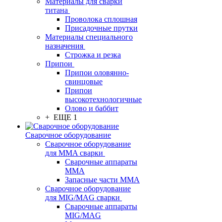
Материалы для сварки
титана
Проволока сплошная
Присадочные прутки
Материалы специального
назначения
Строжка и резка
Припои
Припои оловянно-
свинцовые
Припои
высокотехнологичные
Олово и баббит
+ ЕЩЕ 1
Сварочное оборудование
Сварочное оборудование
для MMA сварки
Сварочные аппараты
MMA
Запасные части MMA
Сварочное оборудование
для MIG/MAG сварки
Сварочные аппараты
MIG/MAG