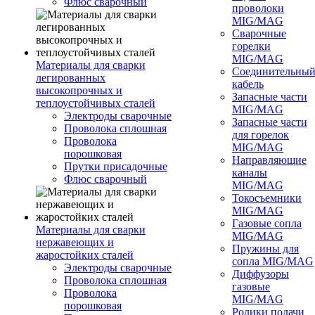
Флюс сварочный
проволоки
MIG/MAG
Сварочные
горелки
MIG/MAG
Материалы для сварки
Соединительны
легированных
кабель
высокопрочных и
Запасные части
теплоустойчивых сталей
MIG/MAG
Электроды сварочные
Запасные части
Проволока сплошная
для горелок
Проволока
MIG/MAG
порошковая
Направляющие
Прутки присадочные
каналы
Флюс сварочный
MIG/MAG
Токосъемники
MIG/MAG
Газовые сопла
Материалы для сварки
MIG/MAG
нержавеющих и
Пружины для
жаростойких сталей
сопла MIG/MAG
Электроды сварочные
Диффузоры
Проволока сплошная
газовые
Проволока
MIG/MAG
порошковая
Ролики подачи