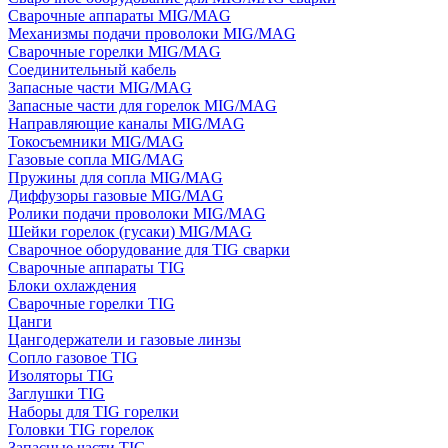
Сварочные аппараты MIG/MAG
Механизмы подачи проволоки MIG/MAG
Сварочные горелки MIG/MAG
Соединительный кабель
Запасные части MIG/MAG
Запасные части для горелок MIG/MAG
Направляющие каналы MIG/MAG
Токосъемники MIG/MAG
Газовые сопла MIG/MAG
Пружины для сопла MIG/MAG
Диффузоры газовые MIG/MAG
Ролики подачи проволоки MIG/MAG
Шейки горелок (гусаки) MIG/MAG
Сварочное оборудование для TIG сварки
Сварочные аппараты TIG
Блоки охлаждения
Сварочные горелки TIG
Цанги
Цангодержатели и газовые линзы
Сопло газовое TIG
Изоляторы TIG
Заглушки TIG
Наборы для TIG горелки
Головки TIG горелок
Запасные части TIG