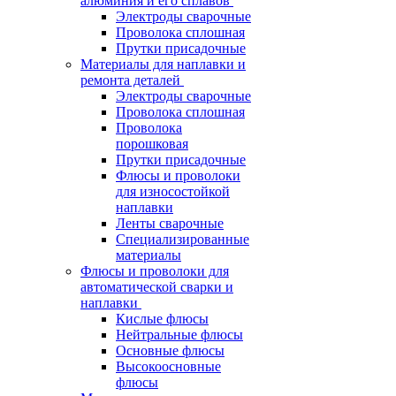
алюминия и его сплавов
Электроды сварочные
Проволока сплошная
Прутки присадочные
Материалы для наплавки и
ремонта деталей
Электроды сварочные
Проволока сплошная
Проволока
порошковая
Прутки присадочные
Флюсы и проволоки
для износостойкой
наплавки
Ленты сварочные
Специализированные
материалы
Флюсы и проволоки для
автоматической сварки и
наплавки
Кислые флюсы
Нейтральные флюсы
Основные флюсы
Высокоосновные
флюсы