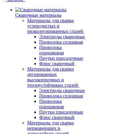
Сварочные материалы
Материалы для сварки
углеродистых и
низколегированных сталей
Электроды сварочные
Проволока сплошная
Проволока
порошковая
Прутки присадочные
Флюс сварочный
Материалы для сварки
легированных
высокопрочных и
теплоустойчивых сталей
Электроды сварочные
Проволока сплошная
Проволока
порошковая
Прутки присадочные
Флюс сварочный
Материалы для сварки
нержавеющих и
жаростойких сталей