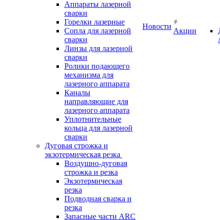
Аппараты лазерной
сварки
Горелки лазерные
Новости
Сопла для лазерной
Акции
сварки
Линзы для лазерной
сварки
Ролики подающего
механизма для
лазерного аппарата
Каналы
направляющие для
лазерного аппарата
Уплотнительные
кольца для лазерной
сварки
Дуговая строжка и
экзотермическая резка
Воздушно-дуговая
строжка и резка
Экзотермическая
резка
Подводная сварка и
резка
Запасные части ARC