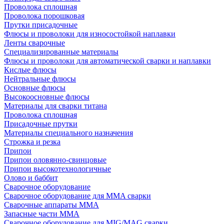
Проволока сплошная
Проволока порошковая
Прутки присадочные
Флюсы и проволоки для износостойкой наплавки
Ленты сварочные
Специализированные материалы
Флюсы и проволоки для автоматической сварки и наплавки
Кислые флюсы
Нейтральные флюсы
Основные флюсы
Высокоосновные флюсы
Материалы для сварки титана
Проволока сплошная
Присадочные прутки
Материалы специального назначения
Строжка и резка
Припои
Припои оловянно-свинцовые
Припои высокотехнологичные
Олово и баббит
Сварочное оборудование
Сварочное оборудование для MMA сварки
Сварочные аппараты MMA
Запасные части MMA
Сварочное оборудование для MIG/MAG сварки