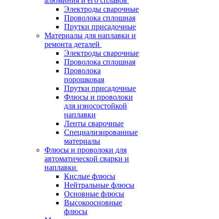
алюминия и его сплавов
Электроды сварочные
Проволока сплошная
Прутки присадочные
Материалы для наплавки и
ремонта деталей
Электроды сварочные
Проволока сплошная
Проволока
порошковая
Прутки присадочные
Флюсы и проволоки
для износостойкой
наплавки
Ленты сварочные
Специализированные
материалы
Флюсы и проволоки для
автоматической сварки и
наплавки
Кислые флюсы
Нейтральные флюсы
Основные флюсы
Высокоосновные
флюсы