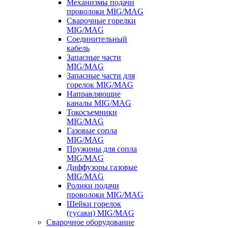
Механизмы подачи
проволоки MIG/MAG
Сварочные горелки
MIG/MAG
Соединительный
кабель
Запасные части
MIG/MAG
Запасные части для
горелок MIG/MAG
Направляющие
каналы MIG/MAG
Токосъемники
MIG/MAG
Газовые сопла
MIG/MAG
Пружины для сопла
MIG/MAG
Диффузоры газовые
MIG/MAG
Ролики подачи
проволоки MIG/MAG
Шейки горелок
(гусаки) MIG/MAG
Сварочное оборудование