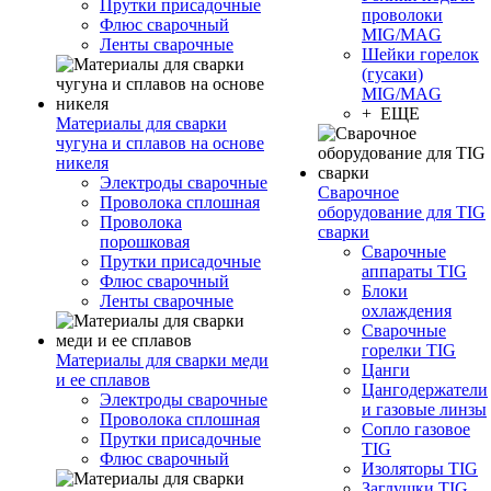
Прутки присадочные
проволоки
Флюс сварочный
MIG/MAG
Ленты сварочные
Шейки горелок
(гусаки)
MIG/MAG
+ ЕЩЕ
Материалы для сварки
чугуна и сплавов на основе
никеля
Электроды сварочные
Сварочное
Проволока сплошная
оборудование для TIG
Проволока
сварки
порошковая
Сварочные
Прутки присадочные
аппараты TIG
Флюс сварочный
Блоки
Ленты сварочные
охлаждения
Сварочные
горелки TIG
Материалы для сварки меди
Цанги
и ее сплавов
Цангодержатели
Электроды сварочные
и газовые линзы
Проволока сплошная
Сопло газовое
Прутки присадочные
TIG
Флюс сварочный
Изоляторы TIG
Заглушки TIG