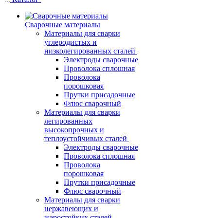
Сварочные материалы
Материалы для сварки
углеродистых и
низколегированных сталей
Электроды сварочные
Проволока сплошная
Проволока
порошковая
Прутки присадочные
Флюс сварочный
Материалы для сварки
легированных
высокопрочных и
теплоустойчивых сталей
Электроды сварочные
Проволока сплошная
Проволока
порошковая
Прутки присадочные
Флюс сварочный
Материалы для сварки
нержавеющих и
жаростойких сталей