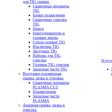
для TIG сварки
Сварочные аппараты
TIG
Блоки охлаждения
Сварочные горелки
TIG
Цанги
Цангодержатели и
газовые линзы
Сопло газовое TIG
Изоляторы TIG
Заглушки TIG
Наборы для TIG
горелки
Услуг
Головки TIG горелок
Запасные части TIG
Воздушно-плазменная
сварка, резка и строжка
Сварочные аппараты
PLASMA CUT
Плазмотроны
Запасные части
PLASMA
Лазерная сварка, резка и
очистка