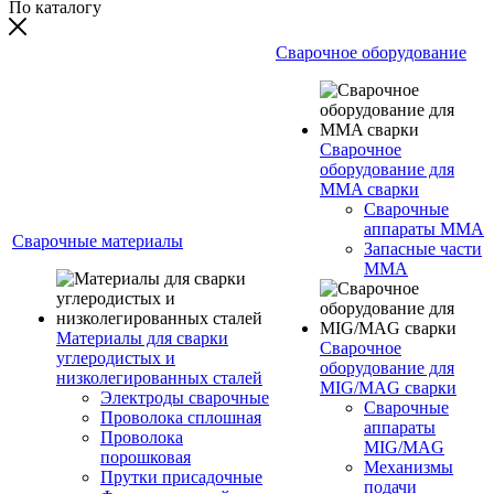
По каталогу
Сварочное оборудование
Сварочное
оборудование для
MMA сварки
Сварочные
аппараты MMA
Сварочные материалы
Запасные части
MMA
Материалы для сварки
Сварочное
углеродистых и
оборудование для
низколегированных сталей
MIG/MAG сварки
Электроды сварочные
Сварочные
Проволока сплошная
аппараты
Проволока
MIG/MAG
порошковая
Механизмы
Прутки присадочные
подачи