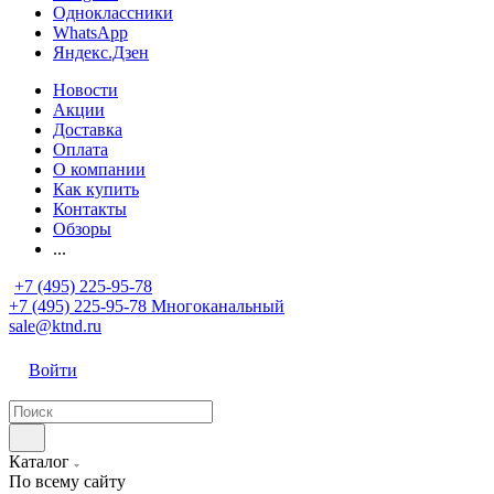
Одноклассники
WhatsApp
Яндекс.Дзен
Новости
Акции
Доставка
Оплата
О компании
Как купить
Контакты
Обзоры
...
+7 (495) 225-95-78
+7 (495) 225-95-78
Многоканальный
sale@ktnd.ru
Войти
Каталог
По всему сайту