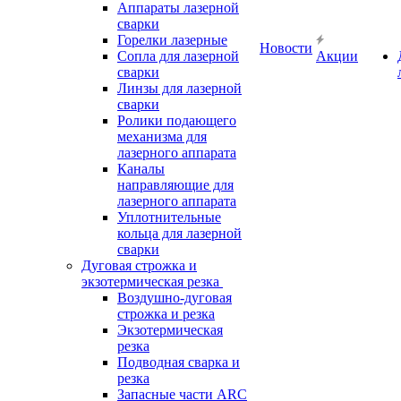
Аппараты лазерной
сварки
Горелки лазерные
Новости
Сопла для лазерной
Акции
сварки
Линзы для лазерной
сварки
Ролики подающего
механизма для
лазерного аппарата
Каналы
направляющие для
лазерного аппарата
Уплотнительные
кольца для лазерной
сварки
Дуговая строжка и
экзотермическая резка
Воздушно-дуговая
строжка и резка
Экзотермическая
резка
Подводная сварка и
резка
Запасные части ARC