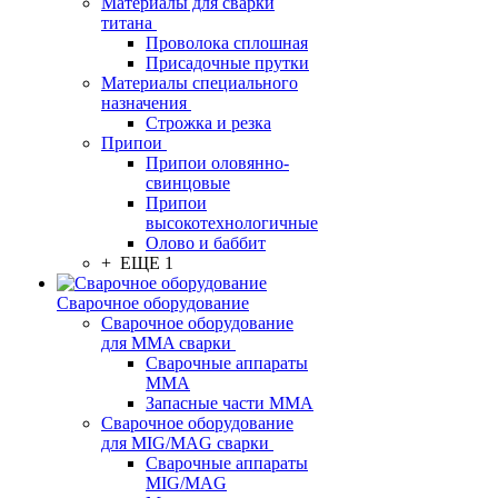
Материалы для сварки
титана
Проволока сплошная
Присадочные прутки
Материалы специального
назначения
Строжка и резка
Припои
Припои оловянно-
свинцовые
Припои
высокотехнологичные
Олово и баббит
+ ЕЩЕ 1
Сварочное оборудование
Сварочное оборудование
для MMA сварки
Сварочные аппараты
MMA
Запасные части MMA
Сварочное оборудование
для MIG/MAG сварки
Сварочные аппараты
MIG/MAG