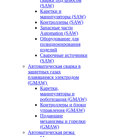
сварки под флюсом
(SAW)
Каретки и
манипуляторы (SAW)
Контроллеры (SAW)
Запасные части
Automation (SAW)
Оборудование для
позиционирования
изделий
Сварочные источники
(SAW)
Автоматическая сварка в
защитных газах
плавящимся электродом
(GMAW)
Каретки,
манипуляторы и
роботизация (GMAW)
Контроллеры и блоки
управления (GMAW)
Подающие
механизмы и горелки
(GMAW)
Автоматическая резка