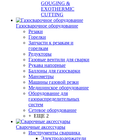
GOUGING &
EXOTHERMIC
CUTTING
Газосварочное оборудование
Резаки
Горелки
Запчасти к резакам и
горелкам
Редукторы
Газовые вентили для сварки
Рукава напорные
Баллоны для газосварки
Манометры
Машины газовой резки
Медицинское оборудование
Оборудование для
газораспределительных
систем
Сетевое оборудование
+ ЕЩЕ 2
Сварочные аксессуары
Инструменты сварщика
Электрододержатели