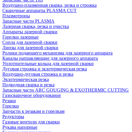
Воздушно-плазменная сварка, резка и строжка
Сварочные аппараты PLASMA CUT
Плазмотроны
Запасные части PLASMA
Лазерная сварка, резка и очистка
Аппараты лазерной сварки
Горелки лазерные
Сопла для лазерной сварки
Линзы для лазерной сварки
Ролики подающего механизма для лазерного аппарата
Каналы направляющие для лазерного аппарата
Уплотнительные кольца для лазерной сварки
Дуговая строжка и экзотермическая резка
Воздушно-дуговая строжка и резка
Экзотермическая резка
Подводная сварка и резка
Запасные части ARC GOUGING & EXOTHERMIC CUTTING
Газосварочное оборудование
Резаки
Горелки
Запчасти к резакам и горелкам
Редукторы
Газовые вентили для сварки
Рукава напорные