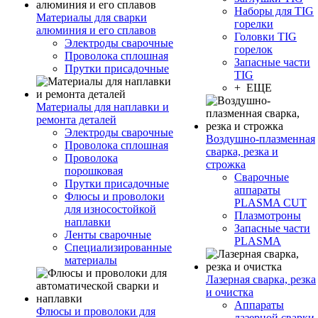
Наборы для TIG
Материалы для сварки
горелки
алюминия и его сплавов
Головки TIG
Электроды сварочные
горелок
Проволока сплошная
Запасные части
Прутки присадочные
TIG
+ ЕЩЕ
Материалы для наплавки и
ремонта деталей
Электроды сварочные
Воздушно-плазменная
Проволока сплошная
сварка, резка и
Проволока
строжка
порошковая
Сварочные
Прутки присадочные
аппараты
Флюсы и проволоки
PLASMA CUT
для износостойкой
Плазмотроны
наплавки
Запасные части
Ленты сварочные
PLASMA
Специализированные
материалы
Лазерная сварка, резка
и очистка
Аппараты
Флюсы и проволоки для
лазерной сварки