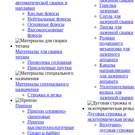
автоматической сварки и
Горелки
наплавки
лазерные
Кислые флюсы
Сопла для
Нейтральные флюсы
лазерной сварки
Основные флюсы
Линзы для
Высокоосновные
лазерной сварки
флюсы
Ролики
подающего
механизма для
Материалы для сварки
лазерного
титана
аппарата
Проволока сплошная
Каналы
Присадочные прутки
направляющие
для лазерного
аппарата
Материалы специального
Уплотнительные
назначения
кольца для
Строжка и резка
лазерной сварки
Припои
Припои оловянно-
Дуговая строжка и
свинцовые
экзотермическая резка
Припои
Воздушно-
высокотехнологичные
дуговая строжка
Олово и баббит