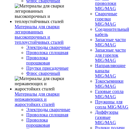
Флюс сварочный
проволоки
MIG/MAG
Сварочные
горелки
MIG/MAG
Материалы для сварки
Соединительны
легированных
кабель
высокопрочных и
Запасные части
теплоустойчивых сталей
MIG/MAG
Электроды сварочные
Запасные части
Проволока сплошная
для горелок
Проволока
MIG/MAG
порошковая
Направляющие
Прутки присадочные
каналы
Флюс сварочный
MIG/MAG
Токосъемники
MIG/MAG
Газовые сопла
Материалы для сварки
MIG/MAG
нержавеющих и
Пружины для
жаростойких сталей
сопла MIG/MAG
Электроды сварочные
Диффузоры
Проволока сплошная
газовые
Проволока
MIG/MAG
порошковая
Ролики подачи