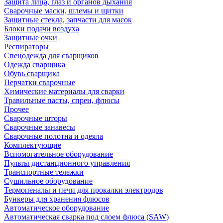
Защита лица, глаз и органов дыхания
Сварочные маски, шлемы и щитки
Защитные стекла, запчасти для масок
Блоки подачи воздуха
Защитные очки
Респираторы
Спецодежда для сварщиков
Одежда сварщика
Обувь сварщика
Перчатки сварочные
Химические материалы для сварки
Травильные пасты, спреи, флюсы
Прочее
Сварочные шторы
Сварочные занавесы
Сварочные полотна и одеяла
Комплектующие
Вспомогательное оборудование
Пульты дистанционного управления
Транспортные тележки
Сушильное оборудование
Термопеналы и печи для прокалки электродов
Бункеры для хранения флюсов
Автоматическое оборудование
Автоматическая сварка под слоем флюса (SAW)