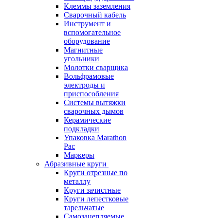
Клеммы заземления
Сварочный кабель
Инструмент и
вспомогательное
оборудование
Магнитные
угольники
Молотки сварщика
Вольфрамовые
электроды и
приспособления
Системы вытяжки
сварочных дымов
Керамические
подкладки
Упаковка Marathon
Pac
Маркеры
Абразивные круги
Круги отрезные по
металлу
Круги зачистные
Круги лепестковые
тарельчатые
Самозацепляемые