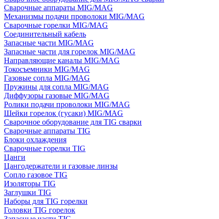
Сварочные аппараты MIG/MAG
Механизмы подачи проволоки MIG/MAG
Сварочные горелки MIG/MAG
Соединительный кабель
Запасные части MIG/MAG
Запасные части для горелок MIG/MAG
Направляющие каналы MIG/MAG
Токосъемники MIG/MAG
Газовые сопла MIG/MAG
Пружины для сопла MIG/MAG
Диффузоры газовые MIG/MAG
Ролики подачи проволоки MIG/MAG
Шейки горелок (гусаки) MIG/MAG
Сварочное оборудование для TIG сварки
Сварочные аппараты TIG
Блоки охлаждения
Сварочные горелки TIG
Цанги
Цангодержатели и газовые линзы
Сопло газовое TIG
Изоляторы TIG
Заглушки TIG
Наборы для TIG горелки
Головки TIG горелок
Запасные части TIG