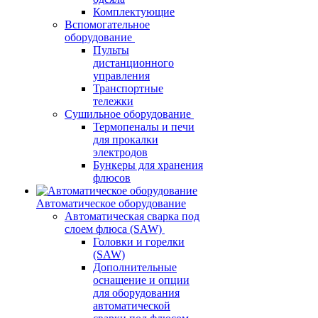
Комплектующие
Вспомогательное
оборудование
Пульты
дистанционного
управления
Транспортные
тележки
Сушильное оборудование
Термопеналы и печи
для прокалки
электродов
Бункеры для хранения
флюсов
Автоматическое оборудование
Автоматическая сварка под
слоем флюса (SAW)
Головки и горелки
(SAW)
Дополнительные
оснащение и опции
для оборудования
автоматической