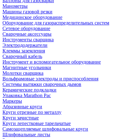
Баллоны для газосварки
Манометры
Машины газовой резки
Медицинское оборудование
Оборудование для газораспределительных систем
Сетевое оборудование
Сварочные аксессуары
Инструменты сварщика
Электрододержатели
Клеммы заземления
Сварочный кабель
Инструмент и вспомогательное оборудование
Магнитные угольники
Молотки сварщика
Вольфрамовые электроды и приспособления
Системы вытяжки сварочных дымов
Керамические подкладки
Упаковка Marathon Pac
Маркеры
Абразивные круги
Круги отрезные по металлу
Круги зачистные
Круги лепестковые тарельчатые
Самозацепляемые шлифовальные круги
Шлифовальные листы