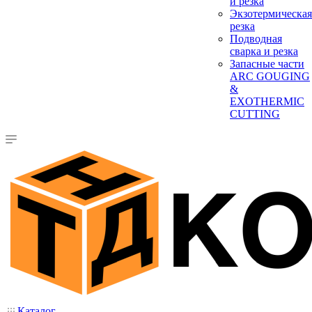
и резка
Экзотермическая
резка
Подводная
сварка и резка
Запасные части
ARC GOUGING
&
EXOTHERMIC
CUTTING
Каталог