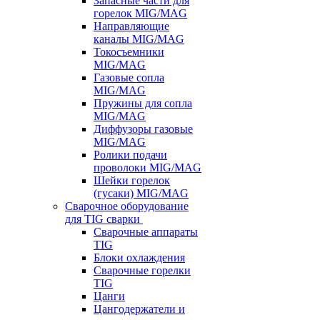
Запасные части для
горелок MIG/MAG
Направляющие
каналы MIG/MAG
Токосъемники
MIG/MAG
Газовые сопла
MIG/MAG
Пружины для сопла
MIG/MAG
Диффузоры газовые
MIG/MAG
Ролики подачи
проволоки MIG/MAG
Шейки горелок
(гусаки) MIG/MAG
Сварочное оборудование
для TIG сварки
Сварочные аппараты
TIG
Блоки охлаждения
Сварочные горелки
TIG
Цанги
Цангодержатели и