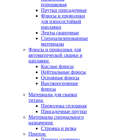
порошковая
Прутки присадочные
Флюсы и проволоки
для износостойкой
наплавки
Ленты сварочные
Специализированные
материалы
Флюсы и проволоки для
автоматической сварки и
наплавки
Кислые флюсы
Нейтральные флюсы
Основные флюсы
Высокоосновные
флюсы
Материалы для сварки
титана
Проволока сплошная
Присадочные прутки
Материалы специального
назначения
Строжка и резка
Припои
Припои оловянно-