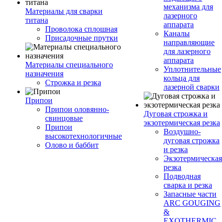
механизма для
Материалы для сварки
лазерного
титана
аппарата
Проволока сплошная
Каналы
Присадочные прутки
направляющие
для лазерного
аппарата
Материалы специального
Уплотнительные
назначения
кольца для
Строжка и резка
лазерной сварки
Припои
Припои оловянно-
Дуговая строжка и
свинцовые
экзотермическая резка
Припои
Воздушно-
высокотехнологичные
дуговая строжка
Олово и баббит
и резка
Экзотермическая
резка
Подводная
сварка и резка
Запасные части
ARC GOUGING
&
EXOTHERMIC