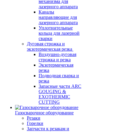
механизма для
лазерного аппарата
Каналы
направляющие для
лазерного аппарата
Уплотнительные
кольца для лазерной
сварки
Дуговая строжка и
экзотермическая резка
Воздушно-дуговая
строжка и резка
Экзотермическая
резка
Подводная сварка и
резка
Запасные части ARC
GOUGING &
EXOTHERMIC
CUTTING
Газосварочное оборудование
Резаки
Горелки
Запчасти к резакам и