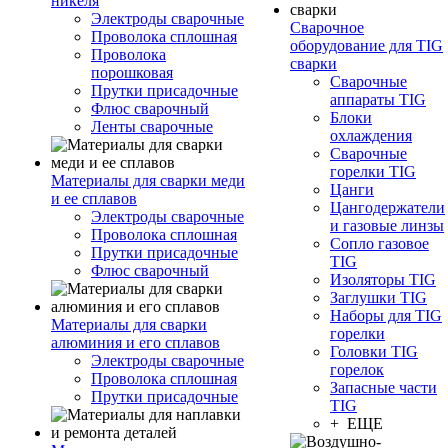
никеля
Электроды сварочные
Сварочное
Проволока сплошная
оборудование для TIG
Проволока
сварки
порошковая
Сварочные
Прутки присадочные
аппараты TIG
Флюс сварочный
Блоки
Ленты сварочные
охлаждения
Сварочные
горелки TIG
Материалы для сварки меди
Цанги
и ее сплавов
Цангодержатели
Электроды сварочные
и газовые линзы
Проволока сплошная
Сопло газовое
Прутки присадочные
TIG
Флюс сварочный
Изоляторы TIG
Заглушки TIG
Наборы для TIG
Материалы для сварки
горелки
алюминия и его сплавов
Головки TIG
Электроды сварочные
горелок
Проволока сплошная
Запасные части
Прутки присадочные
TIG
+ ЕЩЕ