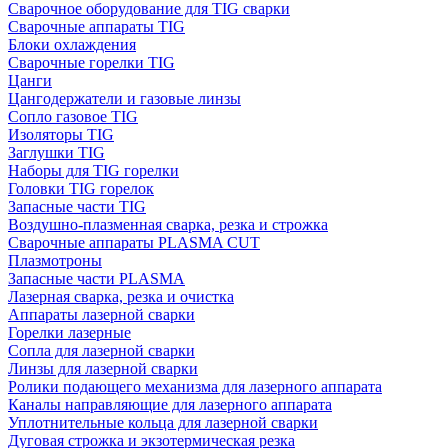
Сварочное оборудование для TIG сварки
Сварочные аппараты TIG
Блоки охлаждения
Сварочные горелки TIG
Цанги
Цангодержатели и газовые линзы
Сопло газовое TIG
Изоляторы TIG
Заглушки TIG
Наборы для TIG горелки
Головки TIG горелок
Запасные части TIG
Воздушно-плазменная сварка, резка и строжка
Сварочные аппараты PLASMA CUT
Плазмотроны
Запасные части PLASMA
Лазерная сварка, резка и очистка
Аппараты лазерной сварки
Горелки лазерные
Сопла для лазерной сварки
Линзы для лазерной сварки
Ролики подающего механизма для лазерного аппарата
Каналы направляющие для лазерного аппарата
Уплотнительные кольца для лазерной сварки
Дуговая строжка и экзотермическая резка