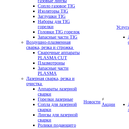
газовые линзы
Сопло газовое TIG
Изоляторы TIG
Заглушки TIG
Наборы для TIG
горелки
Услуг
Головки TIG горелок
Запасные части TIG
Воздушно-плазменная
сварка, резка и строжка
Сварочные аппараты
PLASMA CUT
Плазмотроны
Запасные части
PLASMA
Лазерная сварка, резка и
очистка
Аппараты лазерной
сварки
Горелки лазерные
Новости
Сопла для лазерной
Акции
сварки
Линзы для лазерной
сварки
Ролики подающего