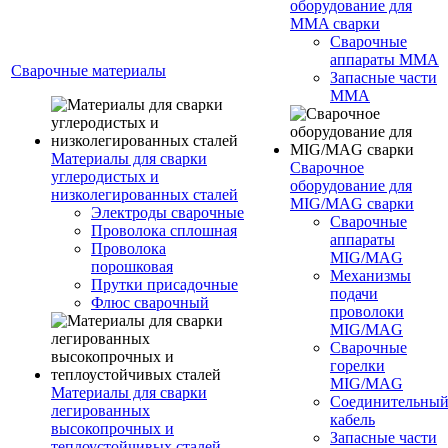
оборудование для
MMA сварки
Сварочные
аппараты MMA
Сварочные материалы
Запасные части
MMA
Материалы для сварки
Сварочное
углеродистых и
оборудование для
низколегированных сталей
MIG/MAG сварки
Электроды сварочные
Сварочные
Проволока сплошная
аппараты
Проволока
MIG/MAG
порошковая
Механизмы
Прутки присадочные
подачи
Флюс сварочный
проволоки
MIG/MAG
Сварочные
горелки
MIG/MAG
Материалы для сварки
Соединительны
легированных
кабель
высокопрочных и
Запасные части
теплоустойчивых сталей