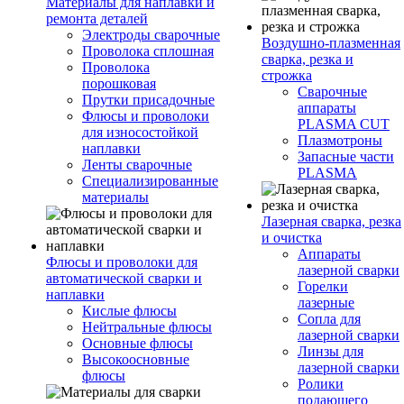
Материалы для наплавки и
ремонта деталей
Электроды сварочные
Воздушно-плазменная
Проволока сплошная
сварка, резка и
Проволока
строжка
порошковая
Сварочные
Прутки присадочные
аппараты
Флюсы и проволоки
PLASMA CUT
для износостойкой
Плазмотроны
наплавки
Запасные части
Ленты сварочные
PLASMA
Специализированные
материалы
Лазерная сварка, резка
и очистка
Аппараты
Флюсы и проволоки для
лазерной сварки
автоматической сварки и
Горелки
наплавки
лазерные
Кислые флюсы
Сопла для
Нейтральные флюсы
лазерной сварки
Основные флюсы
Линзы для
Высокоосновные
лазерной сварки
флюсы
Ролики
подающего