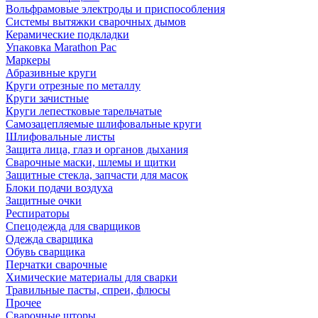
Вольфрамовые электроды и приспособления
Системы вытяжки сварочных дымов
Керамические подкладки
Упаковка Marathon Pac
Маркеры
Абразивные круги
Круги отрезные по металлу
Круги зачистные
Круги лепестковые тарельчатые
Самозацепляемые шлифовальные круги
Шлифовальные листы
Защита лица, глаз и органов дыхания
Сварочные маски, шлемы и щитки
Защитные стекла, запчасти для масок
Блоки подачи воздуха
Защитные очки
Респираторы
Спецодежда для сварщиков
Одежда сварщика
Обувь сварщика
Перчатки сварочные
Химические материалы для сварки
Травильные пасты, спреи, флюсы
Прочее
Сварочные шторы