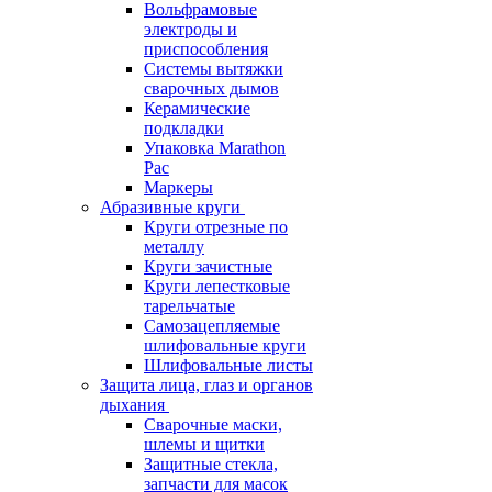
Вольфрамовые
электроды и
приспособления
Системы вытяжки
сварочных дымов
Керамические
подкладки
Упаковка Marathon
Pac
Маркеры
Абразивные круги
Круги отрезные по
металлу
Круги зачистные
Круги лепестковые
тарельчатые
Самозацепляемые
шлифовальные круги
Шлифовальные листы
Защита лица, глаз и органов
дыхания
Сварочные маски,
шлемы и щитки
Защитные стекла,
запчасти для масок