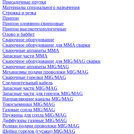
Присадочные прутки
Материалы специального назначения
Строжка и резка
Припои
Припои оловянно-свинцовые
Припои высокотехнологичные
Олово и баббит
Сварочное оборудование
Сварочное оборудование для MMA сварки
Сварочные аппараты MMA
Запасные части MMA
Сварочное оборудование для MIG/MAG сварки
Сварочные аппараты MIG/MAG
Механизмы подачи проволоки MIG/MAG
Сварочные горелки MIG/MAG
Соединительный кабель
Запасные части MIG/MAG
Запасные части для горелок MIG/MAG
Направляющие каналы MIG/MAG
Токосъемники MIG/MAG
Газовые сопла MIG/MAG
Пружины для сопла MIG/MAG
Диффузоры газовые MIG/MAG
Ролики подачи проволоки MIG/MAG
Шейки горелок (гусаки) MIG/MAG