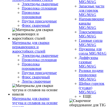
MIG/MAG
Электроды сварочные
Запасные части
Проволока сплошная
для горелок
Проволока
MIG/MAG
порошковая
Направляющие
Прутки присадочные
каналы
Флюс сварочный
MIG/MAG
Токосъемники
MIG/MAG
Газовые сопла
Материалы для сварки
MIG/MAG
нержавеющих и
Пружины для
жаростойких сталей
сопла MIG/MAG
Электроды сварочные
Диффузоры
Проволока сплошная
газовые
Проволока
MIG/MAG
порошковая
Ролики подачи
Прутки присадочные
проволоки
Флюс сварочный
MIG/MAG
Ленты сварочные
Шейки горелок
(гусаки)
MIG/MAG
+ ЕЩЕ
Материалы для сварки
чугуна и сплавов на основе