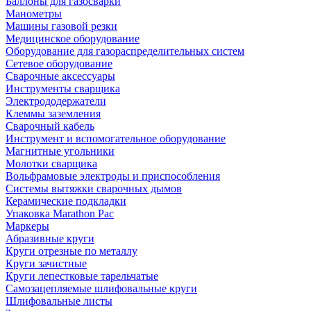
Баллоны для газосварки
Манометры
Машины газовой резки
Медицинское оборудование
Оборудование для газораспределительных систем
Сетевое оборудование
Сварочные аксессуары
Инструменты сварщика
Электрододержатели
Клеммы заземления
Сварочный кабель
Инструмент и вспомогательное оборудование
Магнитные угольники
Молотки сварщика
Вольфрамовые электроды и приспособления
Системы вытяжки сварочных дымов
Керамические подкладки
Упаковка Marathon Pac
Маркеры
Абразивные круги
Круги отрезные по металлу
Круги зачистные
Круги лепестковые тарельчатые
Самозацепляемые шлифовальные круги
Шлифовальные листы