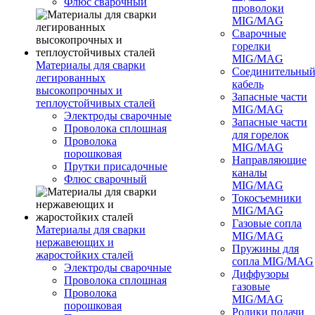
Флюс сварочный
проволоки
MIG/MAG
Сварочные
горелки
MIG/MAG
Материалы для сварки
Соединительны
легированных
кабель
высокопрочных и
Запасные части
теплоустойчивых сталей
MIG/MAG
Электроды сварочные
Запасные части
Проволока сплошная
для горелок
Проволока
MIG/MAG
порошковая
Направляющие
Прутки присадочные
каналы
Флюс сварочный
MIG/MAG
Токосъемники
MIG/MAG
Газовые сопла
Материалы для сварки
MIG/MAG
нержавеющих и
Пружины для
жаростойких сталей
сопла MIG/MAG
Электроды сварочные
Диффузоры
Проволока сплошная
газовые
Проволока
MIG/MAG
порошковая
Ролики подачи