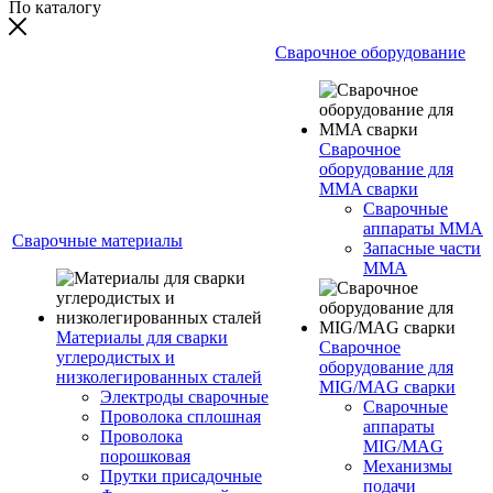
По каталогу
Сварочное оборудование
Сварочное
оборудование для
MMA сварки
Сварочные
аппараты MMA
Сварочные материалы
Запасные части
MMA
Материалы для сварки
Сварочное
углеродистых и
оборудование для
низколегированных сталей
MIG/MAG сварки
Электроды сварочные
Сварочные
Проволока сплошная
аппараты
Проволока
MIG/MAG
порошковая
Механизмы
Прутки присадочные
подачи