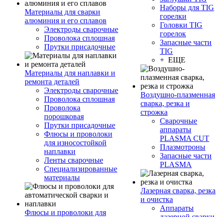
Наборы для TIG
Материалы для сварки
горелки
алюминия и его сплавов
Головки TIG
Электроды сварочные
горелок
Проволока сплошная
Запасные части
Прутки присадочные
TIG
+ ЕЩЕ
Материалы для наплавки и
ремонта деталей
Электроды сварочные
Воздушно-плазменная
Проволока сплошная
сварка, резка и
Проволока
строжка
порошковая
Сварочные
Прутки присадочные
аппараты
Флюсы и проволоки
PLASMA CUT
для износостойкой
Плазмотроны
наплавки
Запасные части
Ленты сварочные
PLASMA
Специализированные
материалы
Лазерная сварка, резка
и очистка
Аппараты
Флюсы и проволоки для
лазерной сварки