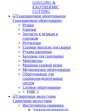
GOUGING &
EXOTHERMIC
CUTTING
Газосварочное оборудование
Резаки
Горелки
Запчасти к резакам и
горелкам
Редукторы
Газовые вентили для сварки
Рукава напорные
Баллоны для газосварки
Манометры
Машины газовой резки
Медицинское оборудование
Оборудование для
газораспределительных
систем
Сетевое оборудование
+ ЕЩЕ 2
Сварочные аксессуары
Инструменты сварщика
Электрододержатели