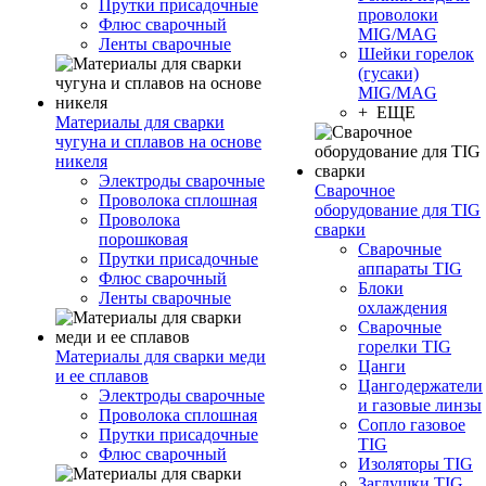
Прутки присадочные
проволоки
Флюс сварочный
MIG/MAG
Ленты сварочные
Шейки горелок
(гусаки)
MIG/MAG
+ ЕЩЕ
Материалы для сварки
чугуна и сплавов на основе
никеля
Электроды сварочные
Сварочное
Проволока сплошная
оборудование для TIG
Проволока
сварки
порошковая
Сварочные
Прутки присадочные
аппараты TIG
Флюс сварочный
Блоки
Ленты сварочные
охлаждения
Сварочные
горелки TIG
Материалы для сварки меди
Цанги
и ее сплавов
Цангодержатели
Электроды сварочные
и газовые линзы
Проволока сплошная
Сопло газовое
Прутки присадочные
TIG
Флюс сварочный
Изоляторы TIG
Заглушки TIG