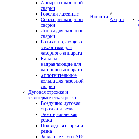
Аппараты лазерной
сварки
Горелки лазерные
Новости
Сопла для лазерной
Акции
сварки
Линзы для лазерной
сварки
Ролики подающего
механизма для
лазерного аппарата
Каналы
направляющие для
лазерного аппарата
Уплотнительные
кольца для лазерной
сварки
Дуговая строжка и
экзотермическая резка
Воздушно-дуговая
строжка и резка
Экзотермическая
резка
Подводная сварка и
резка
Запасные части ARC