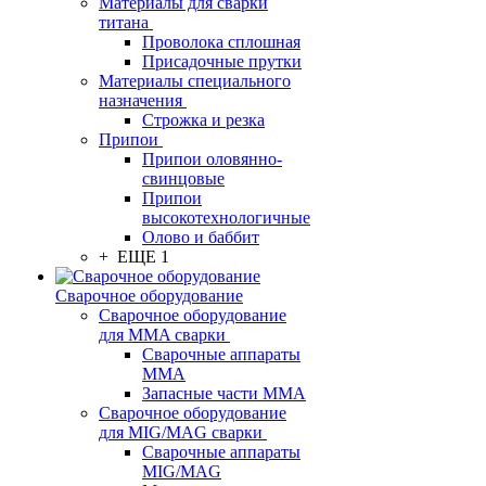
Материалы для сварки
титана
Проволока сплошная
Присадочные прутки
Материалы специального
назначения
Строжка и резка
Припои
Припои оловянно-
свинцовые
Припои
высокотехнологичные
Олово и баббит
+ ЕЩЕ 1
Сварочное оборудование
Сварочное оборудование
для MMA сварки
Сварочные аппараты
MMA
Запасные части MMA
Сварочное оборудование
для MIG/MAG сварки
Сварочные аппараты
MIG/MAG