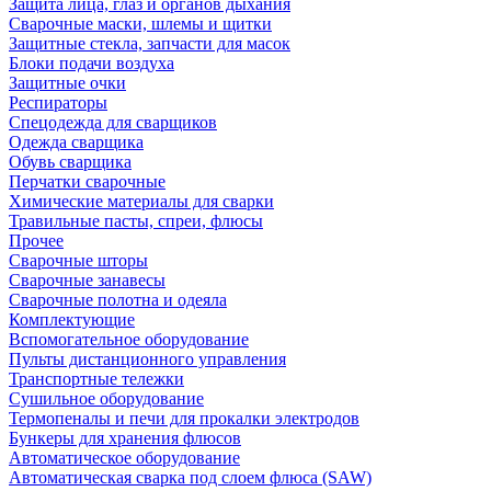
Защита лица, глаз и органов дыхания
Сварочные маски, шлемы и щитки
Защитные стекла, запчасти для масок
Блоки подачи воздуха
Защитные очки
Респираторы
Спецодежда для сварщиков
Одежда сварщика
Обувь сварщика
Перчатки сварочные
Химические материалы для сварки
Травильные пасты, спреи, флюсы
Прочее
Сварочные шторы
Сварочные занавесы
Сварочные полотна и одеяла
Комплектующие
Вспомогательное оборудование
Пульты дистанционного управления
Транспортные тележки
Сушильное оборудование
Термопеналы и печи для прокалки электродов
Бункеры для хранения флюсов
Автоматическое оборудование
Автоматическая сварка под слоем флюса (SAW)