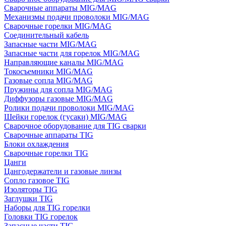
Сварочные аппараты MIG/MAG
Механизмы подачи проволоки MIG/MAG
Сварочные горелки MIG/MAG
Соединительный кабель
Запасные части MIG/MAG
Запасные части для горелок MIG/MAG
Направляющие каналы MIG/MAG
Токосъемники MIG/MAG
Газовые сопла MIG/MAG
Пружины для сопла MIG/MAG
Диффузоры газовые MIG/MAG
Ролики подачи проволоки MIG/MAG
Шейки горелок (гусаки) MIG/MAG
Сварочное оборудование для TIG сварки
Сварочные аппараты TIG
Блоки охлаждения
Сварочные горелки TIG
Цанги
Цангодержатели и газовые линзы
Сопло газовое TIG
Изоляторы TIG
Заглушки TIG
Наборы для TIG горелки
Головки TIG горелок
Запасные части TIG