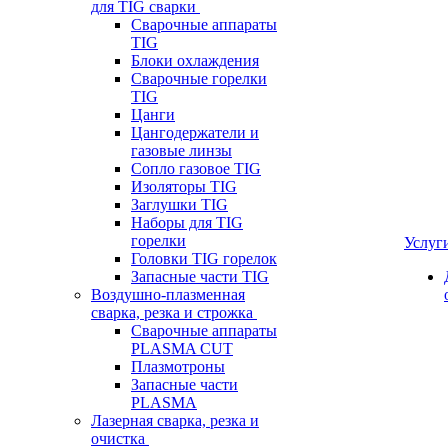
для TIG сварки
Сварочные аппараты
TIG
Блоки охлаждения
Сварочные горелки
TIG
Цанги
Цангодержатели и
газовые линзы
Сопло газовое TIG
Изоляторы TIG
Заглушки TIG
Наборы для TIG
горелки
Услуг
Головки TIG горелок
Запасные части TIG
Воздушно-плазменная
сварка, резка и строжка
Сварочные аппараты
PLASMA CUT
Плазмотроны
Запасные части
PLASMA
Лазерная сварка, резка и
очистка