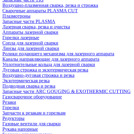
Воздушно-плазменная сварка, резка и строжка
Сварочные аппараты PLASMA CUT
Плазмотроны
Запасные части PLASMA
Лазерная сварка, резка и очистка
Аппараты лазерной сварки
Горелки лазерные
Сопла для лазерной сварки
Линзы для лазерной сварки
Ролики подающего механизма для лазерного аппарата
Каналы направляющие для лазерного аппарата
Уплотнительные кольца для лазерной сварки
Дуговая строжка и экзотермическая резка
Воздушно-дуговая строжка и резка
Экзотермическая резка
Подводная сварка и резка
Запасные части ARC GOUGING & EXOTHERMIC CUTTING
Газосварочное оборудование
Резаки
Горелки
Запчасти к резакам и горелкам
Редукторы
Газовые вентили для сварки
Рукава напорные