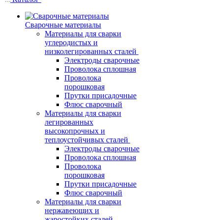
Сварочные материалы
Материалы для сварки
углеродистых и
низколегированных сталей
Электроды сварочные
Проволока сплошная
Проволока
порошковая
Прутки присадочные
Флюс сварочный
Материалы для сварки
легированных
высокопрочных и
теплоустойчивых сталей
Электроды сварочные
Проволока сплошная
Проволока
порошковая
Прутки присадочные
Флюс сварочный
Материалы для сварки
нержавеющих и
жаростойких сталей