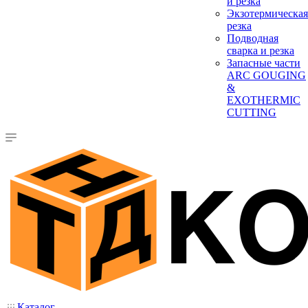
и резка
Экзотермическая
резка
Подводная
сварка и резка
Запасные части
ARC GOUGING
&
EXOTHERMIC
CUTTING
Каталог