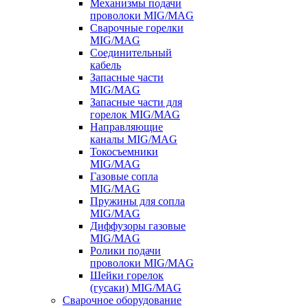
Механизмы подачи
проволоки MIG/MAG
Сварочные горелки
MIG/MAG
Соединительный
кабель
Запасные части
MIG/MAG
Запасные части для
горелок MIG/MAG
Направляющие
каналы MIG/MAG
Токосъемники
MIG/MAG
Газовые сопла
MIG/MAG
Пружины для сопла
MIG/MAG
Диффузоры газовые
MIG/MAG
Ролики подачи
проволоки MIG/MAG
Шейки горелок
(гусаки) MIG/MAG
Сварочное оборудование