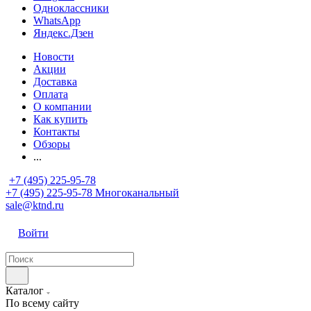
Одноклассники
WhatsApp
Яндекс.Дзен
Новости
Акции
Доставка
Оплата
О компании
Как купить
Контакты
Обзоры
...
+7 (495) 225-95-78
+7 (495) 225-95-78
Многоканальный
sale@ktnd.ru
Войти
Каталог
По всему сайту