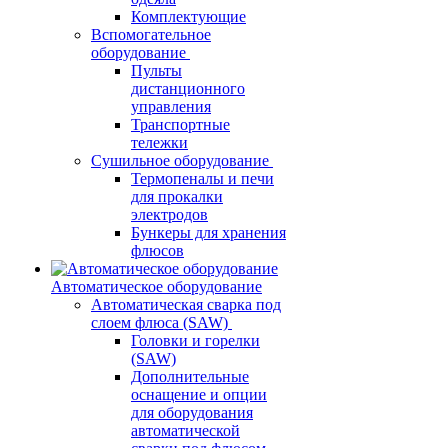
Комплектующие
Вспомогательное
оборудование
Пульты
дистанционного
управления
Транспортные
тележки
Сушильное оборудование
Термопеналы и печи
для прокалки
электродов
Бункеры для хранения
флюсов
Автоматическое оборудование
Автоматическая сварка под
слоем флюса (SAW)
Головки и горелки
(SAW)
Дополнительные
оснащение и опции
для оборудования
автоматической