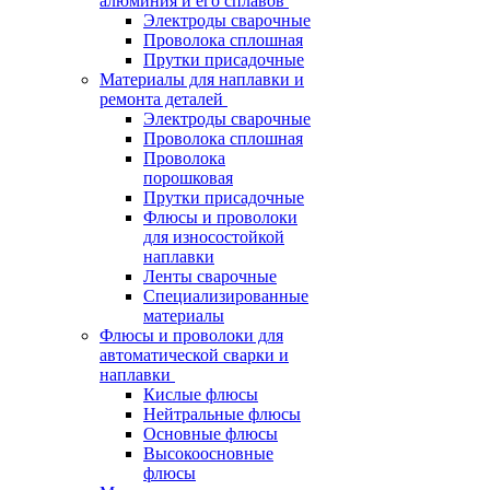
алюминия и его сплавов
Электроды сварочные
Проволока сплошная
Прутки присадочные
Материалы для наплавки и
ремонта деталей
Электроды сварочные
Проволока сплошная
Проволока
порошковая
Прутки присадочные
Флюсы и проволоки
для износостойкой
наплавки
Ленты сварочные
Специализированные
материалы
Флюсы и проволоки для
автоматической сварки и
наплавки
Кислые флюсы
Нейтральные флюсы
Основные флюсы
Высокоосновные
флюсы