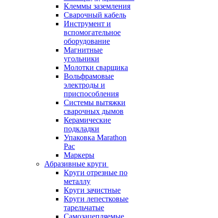
Клеммы заземления
Сварочный кабель
Инструмент и
вспомогательное
оборудование
Магнитные
угольники
Молотки сварщика
Вольфрамовые
электроды и
приспособления
Системы вытяжки
сварочных дымов
Керамические
подкладки
Упаковка Marathon
Pac
Маркеры
Абразивные круги
Круги отрезные по
металлу
Круги зачистные
Круги лепестковые
тарельчатые
Самозацепляемые