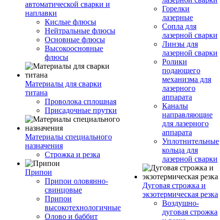
автоматической сварки и
Горелки
наплавки
лазерные
Кислые флюсы
Сопла для
Нейтральные флюсы
лазерной сварки
Основные флюсы
Линзы для
Высокоосновные
лазерной сварки
флюсы
Ролики
подающего
механизма для
Материалы для сварки
лазерного
титана
аппарата
Проволока сплошная
Каналы
Присадочные прутки
направляющие
для лазерного
аппарата
Материалы специального
Уплотнительные
назначения
кольца для
Строжка и резка
лазерной сварки
Припои
Припои оловянно-
Дуговая строжка и
свинцовые
экзотермическая резка
Припои
Воздушно-
высокотехнологичные
дуговая строжка
Олово и баббит