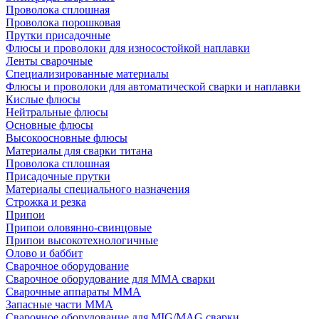
Проволока сплошная
Проволока порошковая
Прутки присадочные
Флюсы и проволоки для износостойкой наплавки
Ленты сварочные
Специализированные материалы
Флюсы и проволоки для автоматической сварки и наплавки
Кислые флюсы
Нейтральные флюсы
Основные флюсы
Высокоосновные флюсы
Материалы для сварки титана
Проволока сплошная
Присадочные прутки
Материалы специального назначения
Строжка и резка
Припои
Припои оловянно-свинцовые
Припои высокотехнологичные
Олово и баббит
Сварочное оборудование
Сварочное оборудование для MMA сварки
Сварочные аппараты MMA
Запасные части MMA
Сварочное оборудование для MIG/MAG сварки