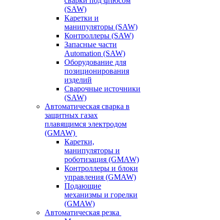
сварки под флюсом
(SAW)
Каретки и
манипуляторы (SAW)
Контроллеры (SAW)
Запасные части
Automation (SAW)
Оборудование для
позиционирования
изделий
Сварочные источники
(SAW)
Автоматическая сварка в
защитных газах
плавящимся электродом
(GMAW)
Каретки,
манипуляторы и
роботизация (GMAW)
Контроллеры и блоки
управления (GMAW)
Подающие
механизмы и горелки
(GMAW)
Автоматическая резка