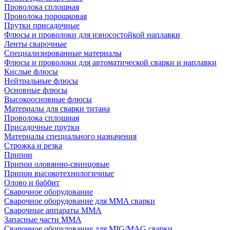
Проволока сплошная
Проволока порошковая
Прутки присадочные
Флюсы и проволоки для износостойкой наплавки
Ленты сварочные
Специализированные материалы
Флюсы и проволоки для автоматической сварки и наплавки
Кислые флюсы
Нейтральные флюсы
Основные флюсы
Высокоосновные флюсы
Материалы для сварки титана
Проволока сплошная
Присадочные прутки
Материалы специального назначения
Строжка и резка
Припои
Припои оловянно-свинцовые
Припои высокотехнологичные
Олово и баббит
Сварочное оборудование
Сварочное оборудование для MMA сварки
Сварочные аппараты MMA
Запасные части MMA
Сварочное оборудование для MIG/MAG сварки