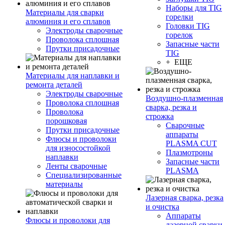
Наборы для TIG
Материалы для сварки
горелки
алюминия и его сплавов
Головки TIG
Электроды сварочные
горелок
Проволока сплошная
Запасные части
Прутки присадочные
TIG
+ ЕЩЕ
Материалы для наплавки и
ремонта деталей
Электроды сварочные
Воздушно-плазменная
Проволока сплошная
сварка, резка и
Проволока
строжка
порошковая
Сварочные
Прутки присадочные
аппараты
Флюсы и проволоки
PLASMA CUT
для износостойкой
Плазмотроны
наплавки
Запасные части
Ленты сварочные
PLASMA
Специализированные
материалы
Лазерная сварка, резка
и очистка
Аппараты
Флюсы и проволоки для
лазерной сварки