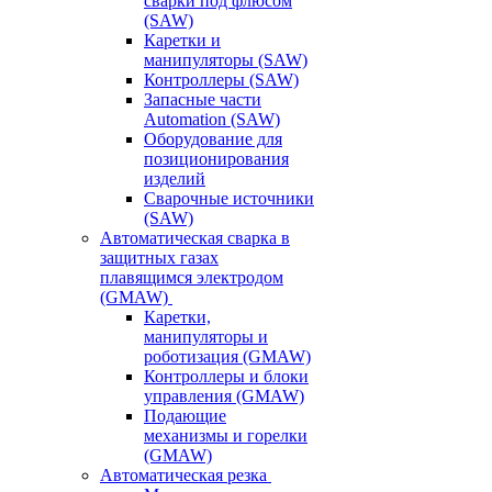
сварки под флюсом
(SAW)
Каретки и
манипуляторы (SAW)
Контроллеры (SAW)
Запасные части
Automation (SAW)
Оборудование для
позиционирования
изделий
Сварочные источники
(SAW)
Автоматическая сварка в
защитных газах
плавящимся электродом
(GMAW)
Каретки,
манипуляторы и
роботизация (GMAW)
Контроллеры и блоки
управления (GMAW)
Подающие
механизмы и горелки
(GMAW)
Автоматическая резка