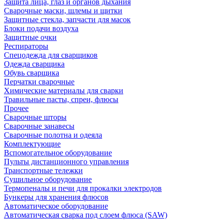
Защита лица, глаз и органов дыхания
Сварочные маски, шлемы и щитки
Защитные стекла, запчасти для масок
Блоки подачи воздуха
Защитные очки
Респираторы
Спецодежда для сварщиков
Одежда сварщика
Обувь сварщика
Перчатки сварочные
Химические материалы для сварки
Травильные пасты, спреи, флюсы
Прочее
Сварочные шторы
Сварочные занавесы
Сварочные полотна и одеяла
Комплектующие
Вспомогательное оборудование
Пульты дистанционного управления
Транспортные тележки
Сушильное оборудование
Термопеналы и печи для прокалки электродов
Бункеры для хранения флюсов
Автоматическое оборудование
Автоматическая сварка под слоем флюса (SAW)