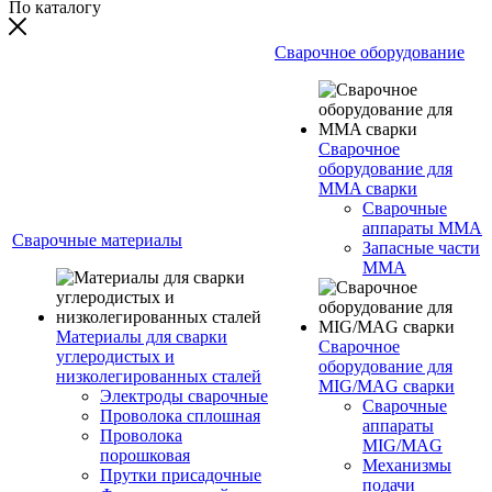
По каталогу
Сварочное оборудование
Сварочное
оборудование для
MMA сварки
Сварочные
аппараты MMA
Сварочные материалы
Запасные части
MMA
Материалы для сварки
Сварочное
углеродистых и
оборудование для
низколегированных сталей
MIG/MAG сварки
Электроды сварочные
Сварочные
Проволока сплошная
аппараты
Проволока
MIG/MAG
порошковая
Механизмы
Прутки присадочные
подачи