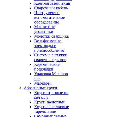
Клеммы заземления
Сварочный кабель
Инструмент и
вспомогательное
оборудование
Магнитные
угольники
Молотки сварщика
Вольфрамовые
электроды и
приспособления
Системы вытяжки
сварочных дымов
Керамические
подкладки
Упаковка Marathon
Pac
Маркеры
Абразивные круги
Круги отрезные по
металлу
Круги зачистные
Круги лепестковые
тарельчатые
Самозацепляемые