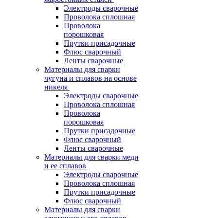
Электроды сварочные
Проволока сплошная
Проволока
порошковая
Прутки присадочные
Флюс сварочный
Ленты сварочные
Материалы для сварки
чугуна и сплавов на основе
никеля
Электроды сварочные
Проволока сплошная
Проволока
порошковая
Прутки присадочные
Флюс сварочный
Ленты сварочные
Материалы для сварки меди
и ее сплавов
Электроды сварочные
Проволока сплошная
Прутки присадочные
Флюс сварочный
Материалы для сварки