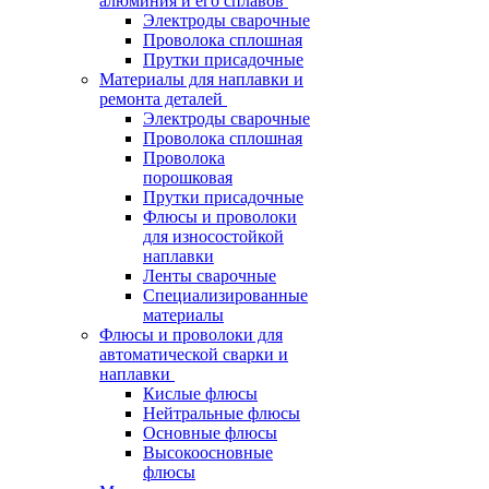
алюминия и его сплавов
Электроды сварочные
Проволока сплошная
Прутки присадочные
Материалы для наплавки и
ремонта деталей
Электроды сварочные
Проволока сплошная
Проволока
порошковая
Прутки присадочные
Флюсы и проволоки
для износостойкой
наплавки
Ленты сварочные
Специализированные
материалы
Флюсы и проволоки для
автоматической сварки и
наплавки
Кислые флюсы
Нейтральные флюсы
Основные флюсы
Высокоосновные
флюсы