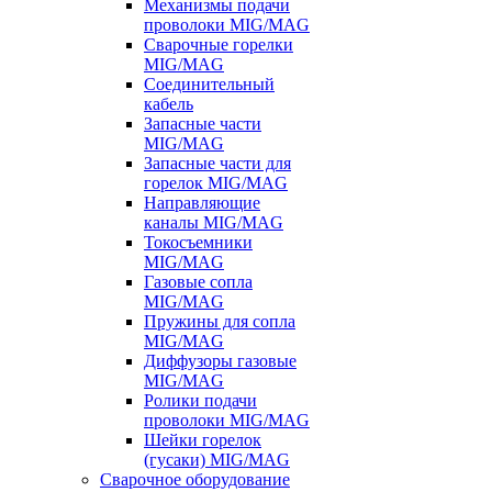
Механизмы подачи
проволоки MIG/MAG
Сварочные горелки
MIG/MAG
Соединительный
кабель
Запасные части
MIG/MAG
Запасные части для
горелок MIG/MAG
Направляющие
каналы MIG/MAG
Токосъемники
MIG/MAG
Газовые сопла
MIG/MAG
Пружины для сопла
MIG/MAG
Диффузоры газовые
MIG/MAG
Ролики подачи
проволоки MIG/MAG
Шейки горелок
(гусаки) MIG/MAG
Сварочное оборудование