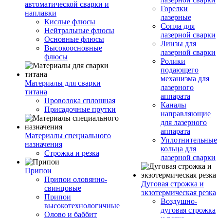
автоматической сварки и
Горелки
наплавки
лазерные
Кислые флюсы
Сопла для
Нейтральные флюсы
лазерной сварки
Основные флюсы
Линзы для
Высокоосновные
лазерной сварки
флюсы
Ролики
подающего
механизма для
Материалы для сварки
лазерного
титана
аппарата
Проволока сплошная
Каналы
Присадочные прутки
направляющие
для лазерного
аппарата
Материалы специального
Уплотнительные
назначения
кольца для
Строжка и резка
лазерной сварки
Припои
Припои оловянно-
Дуговая строжка и
свинцовые
экзотермическая резка
Припои
Воздушно-
высокотехнологичные
дуговая строжка
Олово и баббит