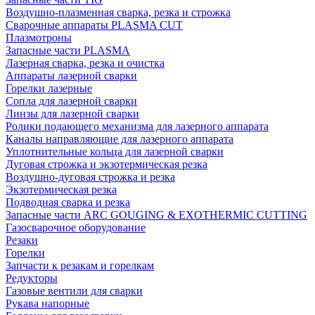
Воздушно-плазменная сварка, резка и строжка
Сварочные аппараты PLASMA CUT
Плазмотроны
Запасные части PLASMA
Лазерная сварка, резка и очистка
Аппараты лазерной сварки
Горелки лазерные
Сопла для лазерной сварки
Линзы для лазерной сварки
Ролики подающего механизма для лазерного аппарата
Каналы направляющие для лазерного аппарата
Уплотнительные кольца для лазерной сварки
Дуговая строжка и экзотермическая резка
Воздушно-дуговая строжка и резка
Экзотермическая резка
Подводная сварка и резка
Запасные части ARC GOUGING & EXOTHERMIC CUTTING
Газосварочное оборудование
Резаки
Горелки
Запчасти к резакам и горелкам
Редукторы
Газовые вентили для сварки
Рукава напорные