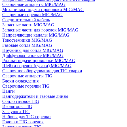
Сварочные аппараты MIG/MAG
Механизмы подачи проволоки MIG/MAG
Сварочные горелки MIG/MAG
Соединительный кабель
Запасные части MIG/MAG
Запасные части для горелок MIG/MAG
Направляющие каналы MIG/MAG
Токосъемники MIG/MAG
Газовые сопла MIG/MAG
Пружины для сопла MIG/MAG
Диффузоры газовые MIG/MAG
Ролики подачи проволоки MIG/MAG
Шейки горелок (гусаки) MIG/MAG
Сварочное оборудование для TIG сварки
Сварочные аппараты TIG
Блоки охлаждения
Сварочные горелки TIG
Цанги
Цангодержатели и газовые линзы
Сопло газовое TIG
Изоляторы TIG
Заглушки TIG
Наборы для TIG горелки
Головки TIG горелок
Запасные части TIG