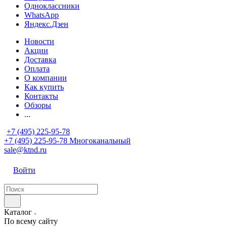
Одноклассники
WhatsApp
Яндекс.Дзен
Новости
Акции
Доставка
Оплата
О компании
Как купить
Контакты
Обзоры
...
+7 (495) 225-95-78
+7 (495) 225-95-78
Многоканальный
sale@ktnd.ru
Войти
Каталог
По всему сайту