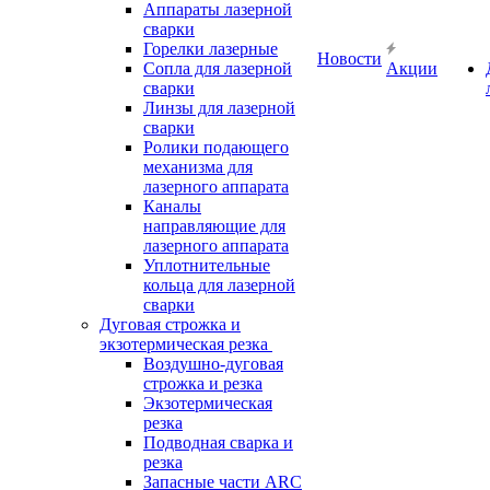
Аппараты лазерной
сварки
Горелки лазерные
Новости
Сопла для лазерной
Акции
сварки
Линзы для лазерной
сварки
Ролики подающего
механизма для
лазерного аппарата
Каналы
направляющие для
лазерного аппарата
Уплотнительные
кольца для лазерной
сварки
Дуговая строжка и
экзотермическая резка
Воздушно-дуговая
строжка и резка
Экзотермическая
резка
Подводная сварка и
резка
Запасные части ARC