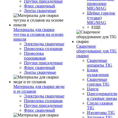
Прутки присадочные
проволоки
Флюс сварочный
MIG/MAG
Ленты сварочные
Шейки горелок
(гусаки)
MIG/MAG
+ ЕЩЕ
Материалы для сварки
чугуна и сплавов на основе
никеля
Электроды сварочные
Сварочное
Проволока сплошная
оборудование для TIG
Проволока
сварки
порошковая
Сварочные
Прутки присадочные
аппараты TIG
Флюс сварочный
Блоки
Ленты сварочные
охлаждения
Сварочные
горелки TIG
Материалы для сварки меди
Цанги
и ее сплавов
Цангодержатели
Электроды сварочные
и газовые линзы
Проволока сплошная
Сопло газовое
Прутки присадочные
TIG
Флюс сварочный
Изоляторы TIG
Заглушки TIG