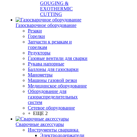
GOUGING &
EXOTHERMIC
CUTTING
Газосварочное оборудование
Резаки
Горелки
Запчасти к резакам и
горелкам
Редукторы
Газовые вентили для сварки
Рукава напорные
Баллоны для газосварки
Манометры
Машины газовой резки
Медицинское оборудование
Оборудование для
газораспределительных
систем
Сетевое оборудование
+ ЕЩЕ 2
Сварочные аксессуары
Инструменты сварщика
Электрододержатели