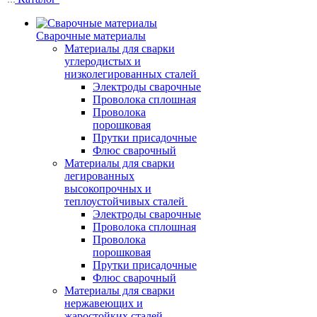
Сварочные материалы
Материалы для сварки
углеродистых и
низколегированных сталей
Электроды сварочные
Проволока сплошная
Проволока
порошковая
Прутки присадочные
Флюс сварочный
Материалы для сварки
легированных
высокопрочных и
теплоустойчивых сталей
Электроды сварочные
Проволока сплошная
Проволока
порошковая
Прутки присадочные
Флюс сварочный
Материалы для сварки
нержавеющих и
жаростойких сталей