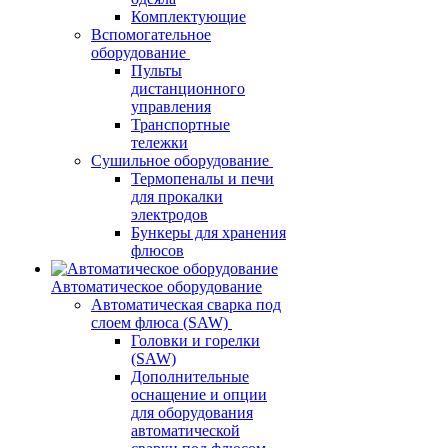
Комплектующие
Вспомогательное
оборудование
Пульты
дистанционного
управления
Транспортные
тележки
Сушильное оборудование
Термопеналы и печи
для прокалки
электродов
Бункеры для хранения
флюсов
Автоматическое оборудование
Автоматическая сварка под
слоем флюса (SAW)
Головки и горелки
(SAW)
Дополнительные
оснащение и опции
для оборудования
автоматической