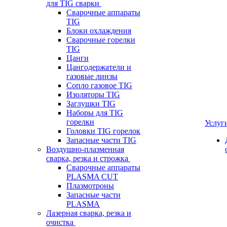
для TIG сварки
Сварочные аппараты
TIG
Блоки охлаждения
Сварочные горелки
TIG
Цанги
Цангодержатели и
газовые линзы
Сопло газовое TIG
Изоляторы TIG
Заглушки TIG
Наборы для TIG
горелки
Услуг
Головки TIG горелок
Запасные части TIG
Воздушно-плазменная
сварка, резка и строжка
Сварочные аппараты
PLASMA CUT
Плазмотроны
Запасные части
PLASMA
Лазерная сварка, резка и
очистка