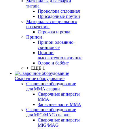
Материалы для сварки
титана
Проволока сплошная
Присадочные прутки
Материалы специального
назначения
Строжка и резка
Припои
Припои оловянно-
свинцовые
Припои
высокотехнологичные
Олово и баббит
+ ЕЩЕ 1
Сварочное оборудование
Сварочное оборудование
для MMA сварки
Сварочные аппараты
MMA
Запасные части MMA
Сварочное оборудование
для MIG/MAG сварки
Сварочные аппараты
MIG/MAG