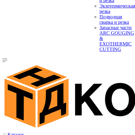
и резка
Экзотермическая
резка
Подводная
сварка и резка
Запасные части
ARC GOUGING
&
EXOTHERMIC
CUTTING
Каталог