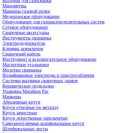
Баллоны для газосварки
Манометры
Машины газовой резки
Медицинское оборудование
Оборудование для газораспределительных систем
Сетевое оборудование
Сварочные аксессуары
Инструменты сварщика
Электрододержатели
Клеммы заземления
Сварочный кабель
Инструмент и вспомогательное оборудование
Магнитные угольники
Молотки сварщика
Вольфрамовые электроды и приспособления
Системы вытяжки сварочных дымов
Керамические подкладки
Упаковка Marathon Pac
Маркеры
Абразивные круги
Круги отрезные по металлу
Круги зачистные
Круги лепестковые тарельчатые
Самозацепляемые шлифовальные круги
Шлифовальные листы