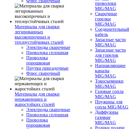
Флюс сварочный
проволоки
MIG/MAG
Сварочные
горелки
MIG/MAG
Материалы для сварки
Соединительны
легированных
кабель
высокопрочных и
Запасные части
теплоустойчивых сталей
MIG/MAG
Электроды сварочные
Запасные части
Проволока сплошная
для горелок
Проволока
MIG/MAG
порошковая
Направляющие
Прутки присадочные
каналы
Флюс сварочный
MIG/MAG
Токосъемники
MIG/MAG
Газовые сопла
Материалы для сварки
MIG/MAG
нержавеющих и
Пружины для
жаростойких сталей
сопла MIG/MAG
Электроды сварочные
Диффузоры
Проволока сплошная
газовые
Проволока
MIG/MAG
порошковая
Ролики подачи