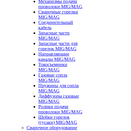
Механизмы подачи
проволоки MIG/MAG
Сварочные горелки
MIG/MAG
Соединительный
кабель
Запасные части
MIG/MAG
Запасные части для
горелок MIG/MAG
Направляющие
каналы MIG/MAG
Токосъемники
MIG/MAG
Газовые сопла
MIG/MAG
Пружины для сопла
MIG/MAG
Диффузоры газовые
MIG/MAG
Ролики подачи
проволоки MIG/MAG
Шейки горелок
(гусаки) MIG/MAG
Сварочное оборудование