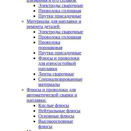
алюминия и его сплавов
Электроды сварочные
Проволока сплошная
Прутки присадочные
Материалы для наплавки и
ремонта деталей
Электроды сварочные
Проволока сплошная
Проволока
порошковая
Прутки присадочные
Флюсы и проволоки
для износостойкой
наплавки
Ленты сварочные
Специализированные
материалы
Флюсы и проволоки для
автоматической сварки и
наплавки
Кислые флюсы
Нейтральные флюсы
Основные флюсы
Высокоосновные
флюсы