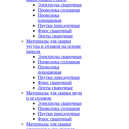
Электроды сварочные
Проволока сплошная
Проволока
порошковая
Прутки присадочные
Флюс сварочный
Ленты сварочные
Материалы для сварки
чугуна и сплавов на основе
никеля
Электроды сварочные
Проволока сплошная
Проволока
порошковая
Прутки присадочные
Флюс сварочный
Ленты сварочные
Материалы для сварки меди
и ее сплавов
Электроды сварочные
Проволока сплошная
Прутки присадочные
Флюс сварочный
Материалы для сварки