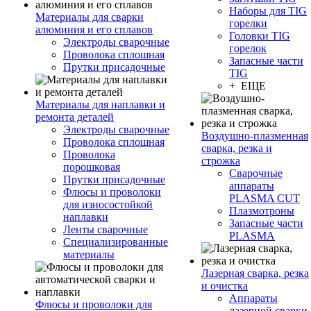
Наборы для TIG
Материалы для сварки
горелки
алюминия и его сплавов
Головки TIG
Электроды сварочные
горелок
Проволока сплошная
Запасные части
Прутки присадочные
TIG
+ ЕЩЕ
Материалы для наплавки и
ремонта деталей
Электроды сварочные
Воздушно-плазменная
Проволока сплошная
сварка, резка и
Проволока
строжка
порошковая
Сварочные
Прутки присадочные
аппараты
Флюсы и проволоки
PLASMA CUT
для износостойкой
Плазмотроны
наплавки
Запасные части
Ленты сварочные
PLASMA
Специализированные
материалы
Лазерная сварка, резка
и очистка
Аппараты
Флюсы и проволоки для
лазерной сварки