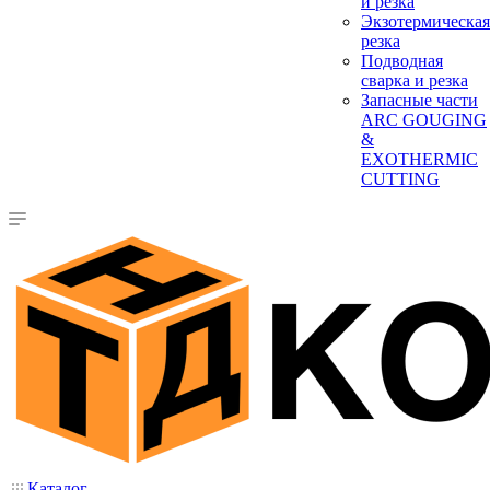
и резка
Экзотермическая
резка
Подводная
сварка и резка
Запасные части
ARC GOUGING
&
EXOTHERMIC
CUTTING
Каталог