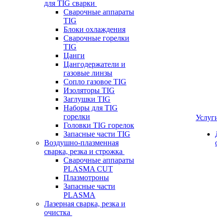
для TIG сварки
Сварочные аппараты
TIG
Блоки охлаждения
Сварочные горелки
TIG
Цанги
Цангодержатели и
газовые линзы
Сопло газовое TIG
Изоляторы TIG
Заглушки TIG
Наборы для TIG
горелки
Услуг
Головки TIG горелок
Запасные части TIG
Воздушно-плазменная
сварка, резка и строжка
Сварочные аппараты
PLASMA CUT
Плазмотроны
Запасные части
PLASMA
Лазерная сварка, резка и
очистка