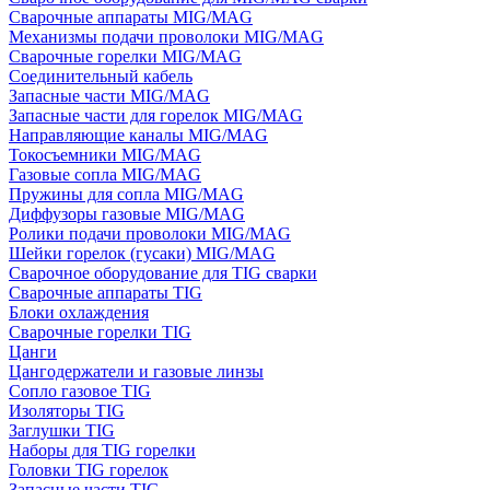
Сварочные аппараты MIG/MAG
Механизмы подачи проволоки MIG/MAG
Сварочные горелки MIG/MAG
Соединительный кабель
Запасные части MIG/MAG
Запасные части для горелок MIG/MAG
Направляющие каналы MIG/MAG
Токосъемники MIG/MAG
Газовые сопла MIG/MAG
Пружины для сопла MIG/MAG
Диффузоры газовые MIG/MAG
Ролики подачи проволоки MIG/MAG
Шейки горелок (гусаки) MIG/MAG
Сварочное оборудование для TIG сварки
Сварочные аппараты TIG
Блоки охлаждения
Сварочные горелки TIG
Цанги
Цангодержатели и газовые линзы
Сопло газовое TIG
Изоляторы TIG
Заглушки TIG
Наборы для TIG горелки
Головки TIG горелок
Запасные части TIG