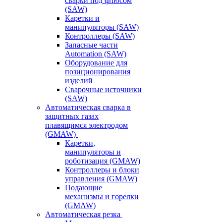
сварки под флюсом
(SAW)
Каретки и
манипуляторы (SAW)
Контроллеры (SAW)
Запасные части
Automation (SAW)
Оборудование для
позиционирования
изделий
Сварочные источники
(SAW)
Автоматическая сварка в
защитных газах
плавящимся электродом
(GMAW)
Каретки,
манипуляторы и
роботизация (GMAW)
Контроллеры и блоки
управления (GMAW)
Подающие
механизмы и горелки
(GMAW)
Автоматическая резка