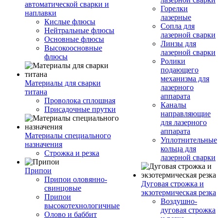
автоматической сварки и
Горелки
наплавки
лазерные
Кислые флюсы
Сопла для
Нейтральные флюсы
лазерной сварки
Основные флюсы
Линзы для
Высокоосновные
лазерной сварки
флюсы
Ролики
подающего
механизма для
Материалы для сварки
лазерного
титана
аппарата
Проволока сплошная
Каналы
Присадочные прутки
направляющие
для лазерного
аппарата
Материалы специального
Уплотнительные
назначения
кольца для
Строжка и резка
лазерной сварки
Припои
Припои оловянно-
Дуговая строжка и
свинцовые
экзотермическая резка
Припои
Воздушно-
высокотехнологичные
дуговая строжка
Олово и баббит