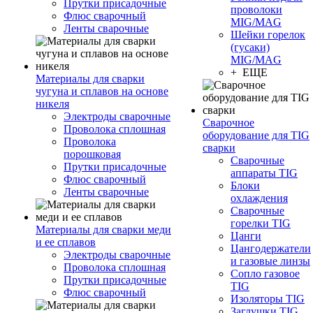
Прутки присадочные
проволоки
Флюс сварочный
MIG/MAG
Ленты сварочные
Шейки горелок
(гусаки)
MIG/MAG
+ ЕЩЕ
Материалы для сварки
чугуна и сплавов на основе
никеля
Электроды сварочные
Сварочное
Проволока сплошная
оборудование для TIG
Проволока
сварки
порошковая
Сварочные
Прутки присадочные
аппараты TIG
Флюс сварочный
Блоки
Ленты сварочные
охлаждения
Сварочные
горелки TIG
Материалы для сварки меди
Цанги
и ее сплавов
Цангодержатели
Электроды сварочные
и газовые линзы
Проволока сплошная
Сопло газовое
Прутки присадочные
TIG
Флюс сварочный
Изоляторы TIG
Заглушки TIG