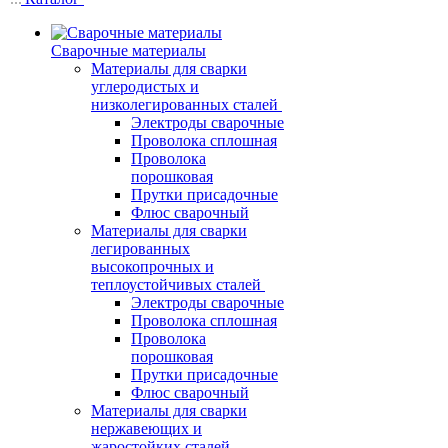
Сварочные материалы
Материалы для сварки
углеродистых и
низколегированных сталей
Электроды сварочные
Проволока сплошная
Проволока
порошковая
Прутки присадочные
Флюс сварочный
Материалы для сварки
легированных
высокопрочных и
теплоустойчивых сталей
Электроды сварочные
Проволока сплошная
Проволока
порошковая
Прутки присадочные
Флюс сварочный
Материалы для сварки
нержавеющих и
жаростойких сталей