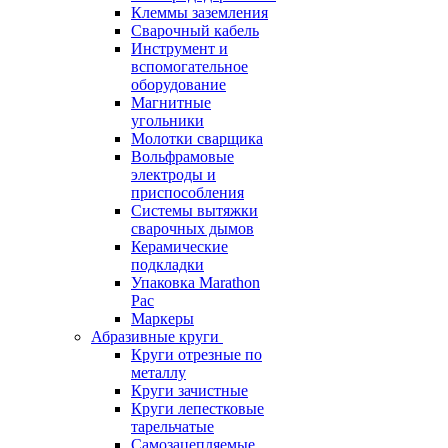
Клеммы заземления
Сварочный кабель
Инструмент и
вспомогательное
оборудование
Магнитные
угольники
Молотки сварщика
Вольфрамовые
электроды и
приспособления
Системы вытяжки
сварочных дымов
Керамические
подкладки
Упаковка Marathon
Pac
Маркеры
Абразивные круги
Круги отрезные по
металлу
Круги зачистные
Круги лепестковые
тарельчатые
Самозацепляемые