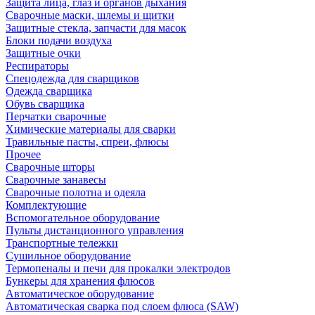
Защита лица, глаз и органов дыхания
Сварочные маски, шлемы и щитки
Защитные стекла, запчасти для масок
Блоки подачи воздуха
Защитные очки
Респираторы
Спецодежда для сварщиков
Одежда сварщика
Обувь сварщика
Перчатки сварочные
Химические материалы для сварки
Травильные пасты, спреи, флюсы
Прочее
Сварочные шторы
Сварочные занавесы
Сварочные полотна и одеяла
Комплектующие
Вспомогательное оборудование
Пульты дистанционного управления
Транспортные тележки
Сушильное оборудование
Термопеналы и печи для прокалки электродов
Бункеры для хранения флюсов
Автоматическое оборудование
Автоматическая сварка под слоем флюса (SAW)