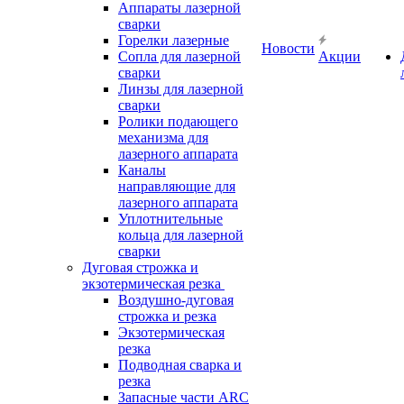
Аппараты лазерной
сварки
Горелки лазерные
Новости
Сопла для лазерной
Акции
сварки
Линзы для лазерной
сварки
Ролики подающего
механизма для
лазерного аппарата
Каналы
направляющие для
лазерного аппарата
Уплотнительные
кольца для лазерной
сварки
Дуговая строжка и
экзотермическая резка
Воздушно-дуговая
строжка и резка
Экзотермическая
резка
Подводная сварка и
резка
Запасные части ARC