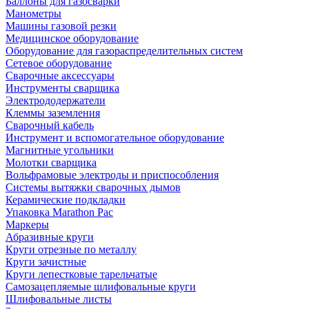
Баллоны для газосварки
Манометры
Машины газовой резки
Медицинское оборудование
Оборудование для газораспределительных систем
Сетевое оборудование
Сварочные аксессуары
Инструменты сварщика
Электрододержатели
Клеммы заземления
Сварочный кабель
Инструмент и вспомогательное оборудование
Магнитные угольники
Молотки сварщика
Вольфрамовые электроды и приспособления
Системы вытяжки сварочных дымов
Керамические подкладки
Упаковка Marathon Pac
Маркеры
Абразивные круги
Круги отрезные по металлу
Круги зачистные
Круги лепестковые тарельчатые
Самозацепляемые шлифовальные круги
Шлифовальные листы