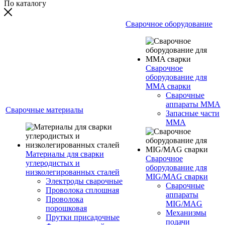
По каталогу
Сварочное оборудование
Сварочное
оборудование для
MMA сварки
Сварочные
аппараты MMA
Сварочные материалы
Запасные части
MMA
Материалы для сварки
Сварочное
углеродистых и
оборудование для
низколегированных сталей
MIG/MAG сварки
Электроды сварочные
Сварочные
Проволока сплошная
аппараты
Проволока
MIG/MAG
порошковая
Механизмы
Прутки присадочные
подачи