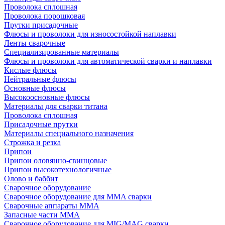
Проволока сплошная
Проволока порошковая
Прутки присадочные
Флюсы и проволоки для износостойкой наплавки
Ленты сварочные
Специализированные материалы
Флюсы и проволоки для автоматической сварки и наплавки
Кислые флюсы
Нейтральные флюсы
Основные флюсы
Высокоосновные флюсы
Материалы для сварки титана
Проволока сплошная
Присадочные прутки
Материалы специального назначения
Строжка и резка
Припои
Припои оловянно-свинцовые
Припои высокотехнологичные
Олово и баббит
Сварочное оборудование
Сварочное оборудование для MMA сварки
Сварочные аппараты MMA
Запасные части MMA
Сварочное оборудование для MIG/MAG сварки