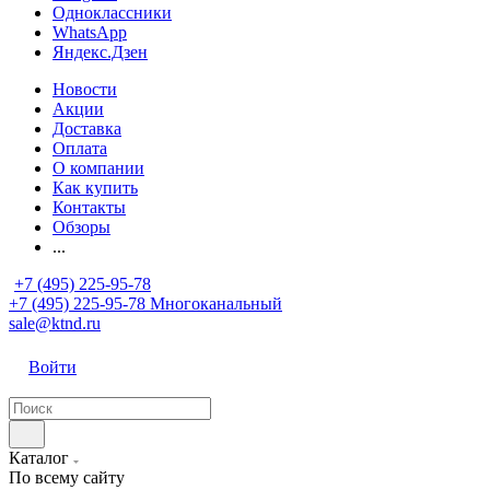
Одноклассники
WhatsApp
Яндекс.Дзен
Новости
Акции
Доставка
Оплата
О компании
Как купить
Контакты
Обзоры
...
+7 (495) 225-95-78
+7 (495) 225-95-78
Многоканальный
sale@ktnd.ru
Войти
Каталог
По всему сайту