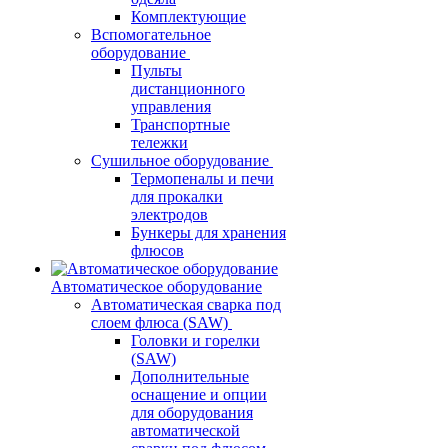
Комплектующие
Вспомогательное
оборудование
Пульты
дистанционного
управления
Транспортные
тележки
Сушильное оборудование
Термопеналы и печи
для прокалки
электродов
Бункеры для хранения
флюсов
Автоматическое оборудование
Автоматическая сварка под
слоем флюса (SAW)
Головки и горелки
(SAW)
Дополнительные
оснащение и опции
для оборудования
автоматической