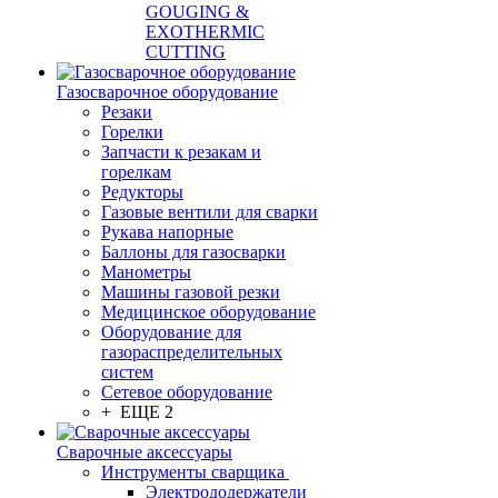
GOUGING &
EXOTHERMIC
CUTTING
Газосварочное оборудование
Резаки
Горелки
Запчасти к резакам и
горелкам
Редукторы
Газовые вентили для сварки
Рукава напорные
Баллоны для газосварки
Манометры
Машины газовой резки
Медицинское оборудование
Оборудование для
газораспределительных
систем
Сетевое оборудование
+ ЕЩЕ 2
Сварочные аксессуары
Инструменты сварщика
Электрододержатели