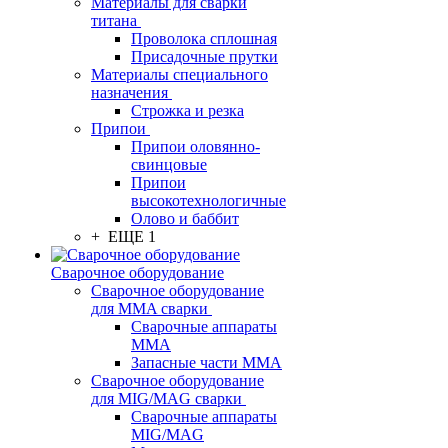
Материалы для сварки
титана
Проволока сплошная
Присадочные прутки
Материалы специального
назначения
Строжка и резка
Припои
Припои оловянно-
свинцовые
Припои
высокотехнологичные
Олово и баббит
+ ЕЩЕ 1
Сварочное оборудование
Сварочное оборудование
для MMA сварки
Сварочные аппараты
MMA
Запасные части MMA
Сварочное оборудование
для MIG/MAG сварки
Сварочные аппараты
MIG/MAG