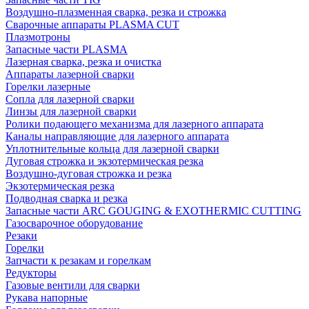
Воздушно-плазменная сварка, резка и строжка
Сварочные аппараты PLASMA CUT
Плазмотроны
Запасные части PLASMA
Лазерная сварка, резка и очистка
Аппараты лазерной сварки
Горелки лазерные
Сопла для лазерной сварки
Линзы для лазерной сварки
Ролики подающего механизма для лазерного аппарата
Каналы направляющие для лазерного аппарата
Уплотнительные кольца для лазерной сварки
Дуговая строжка и экзотермическая резка
Воздушно-дуговая строжка и резка
Экзотермическая резка
Подводная сварка и резка
Запасные части ARC GOUGING & EXOTHERMIC CUTTING
Газосварочное оборудование
Резаки
Горелки
Запчасти к резакам и горелкам
Редукторы
Газовые вентили для сварки
Рукава напорные