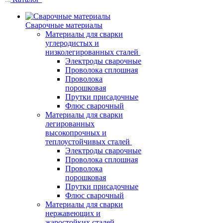
Сварочные материалы
Материалы для сварки
углеродистых и
низколегированных сталей
Электроды сварочные
Проволока сплошная
Проволока
порошковая
Прутки присадочные
Флюс сварочный
Материалы для сварки
легированных
высокопрочных и
теплоустойчивых сталей
Электроды сварочные
Проволока сплошная
Проволока
порошковая
Прутки присадочные
Флюс сварочный
Материалы для сварки
нержавеющих и
жаростойких сталей