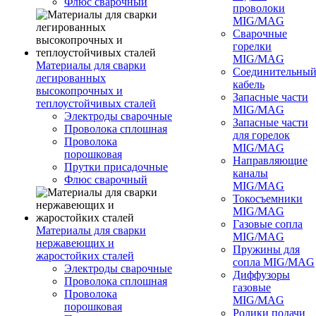
Флюс сварочный
проволоки
MIG/MAG
Сварочные
горелки
MIG/MAG
Материалы для сварки
Соединительны
легированных
кабель
высокопрочных и
Запасные части
теплоустойчивых сталей
MIG/MAG
Электроды сварочные
Запасные части
Проволока сплошная
для горелок
Проволока
MIG/MAG
порошковая
Направляющие
Прутки присадочные
каналы
Флюс сварочный
MIG/MAG
Токосъемники
MIG/MAG
Газовые сопла
Материалы для сварки
MIG/MAG
нержавеющих и
Пружины для
жаростойких сталей
сопла MIG/MAG
Электроды сварочные
Диффузоры
Проволока сплошная
газовые
Проволока
MIG/MAG
порошковая
Ролики подачи