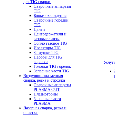
для TIG сварки
Сварочные аппараты
TIG
Блоки охлаждения
Сварочные горелки
TIG
Цанги
Цангодержатели и
газовые линзы
Сопло газовое TIG
Изоляторы TIG
Заглушки TIG
Наборы для TIG
горелки
Услуг
Головки TIG горелок
Запасные части TIG
Воздушно-плазменная
сварка, резка и строжка
Сварочные аппараты
PLASMA CUT
Плазмотроны
Запасные части
PLASMA
Лазерная сварка, резка и
очистка