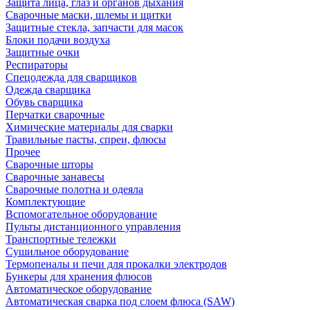
Защита лица, глаз и органов дыхания
Сварочные маски, шлемы и щитки
Защитные стекла, запчасти для масок
Блоки подачи воздуха
Защитные очки
Респираторы
Спецодежда для сварщиков
Одежда сварщика
Обувь сварщика
Перчатки сварочные
Химические материалы для сварки
Травильные пасты, спреи, флюсы
Прочее
Сварочные шторы
Сварочные занавесы
Сварочные полотна и одеяла
Комплектующие
Вспомогательное оборудование
Пульты дистанционного управления
Транспортные тележки
Сушильное оборудование
Термопеналы и печи для прокалки электродов
Бункеры для хранения флюсов
Автоматическое оборудование
Автоматическая сварка под слоем флюса (SAW)