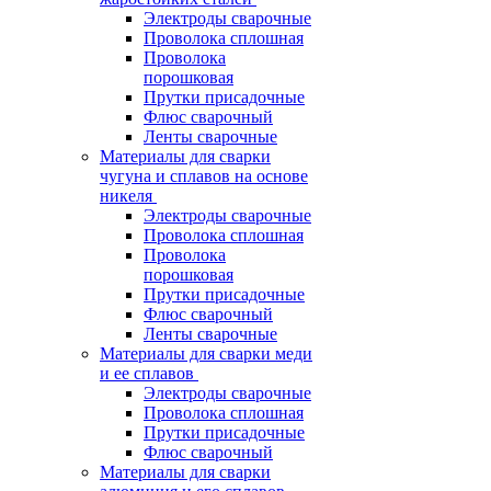
Электроды сварочные
Проволока сплошная
Проволока
порошковая
Прутки присадочные
Флюс сварочный
Ленты сварочные
Материалы для сварки
чугуна и сплавов на основе
никеля
Электроды сварочные
Проволока сплошная
Проволока
порошковая
Прутки присадочные
Флюс сварочный
Ленты сварочные
Материалы для сварки меди
и ее сплавов
Электроды сварочные
Проволока сплошная
Прутки присадочные
Флюс сварочный
Материалы для сварки