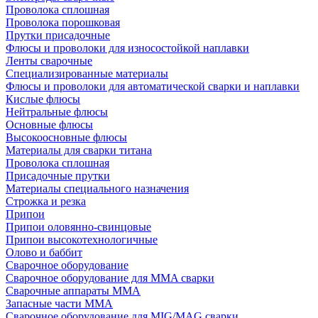
Проволока сплошная
Проволока порошковая
Прутки присадочные
Флюсы и проволоки для износостойкой наплавки
Ленты сварочные
Специализированные материалы
Флюсы и проволоки для автоматической сварки и наплавки
Кислые флюсы
Нейтральные флюсы
Основные флюсы
Высокоосновные флюсы
Материалы для сварки титана
Проволока сплошная
Присадочные прутки
Материалы специального назначения
Строжка и резка
Припои
Припои оловянно-свинцовые
Припои высокотехнологичные
Олово и баббит
Сварочное оборудование
Сварочное оборудование для MMA сварки
Сварочные аппараты MMA
Запасные части MMA
Сварочное оборудование для MIG/MAG сварки