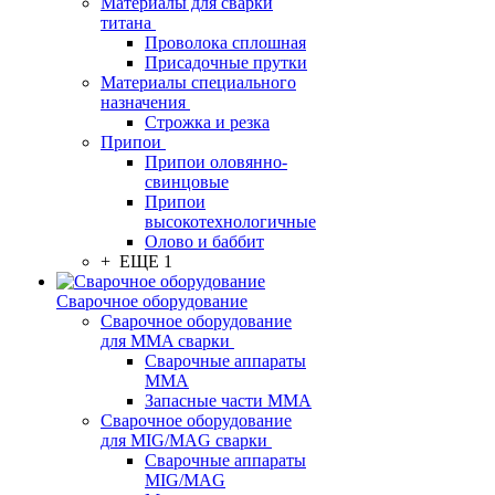
Материалы для сварки
титана
Проволока сплошная
Присадочные прутки
Материалы специального
назначения
Строжка и резка
Припои
Припои оловянно-
свинцовые
Припои
высокотехнологичные
Олово и баббит
+ ЕЩЕ 1
Сварочное оборудование
Сварочное оборудование
для MMA сварки
Сварочные аппараты
MMA
Запасные части MMA
Сварочное оборудование
для MIG/MAG сварки
Сварочные аппараты
MIG/MAG