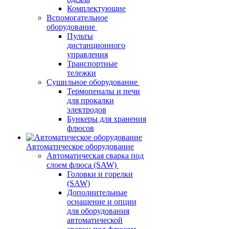
Комплектующие
Вспомогательное
оборудование
Пульты
дистанционного
управления
Транспортные
тележки
Сушильное оборудование
Термопеналы и печи
для прокалки
электродов
Бункеры для хранения
флюсов
Автоматическое оборудование
Автоматическая сварка под
слоем флюса (SAW)
Головки и горелки
(SAW)
Дополнительные
оснащение и опции
для оборудования
автоматической