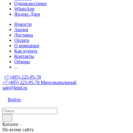
Одноклассники
WhatsApp
Яндекс.Дзен
Новости
Акции
Доставка
Оплата
О компании
Как купить
Контакты
Обзоры
...
+7 (495) 225-95-78
+7 (495) 225-95-78
Многоканальный
sale@ktnd.ru
Войти
Каталог
По всему сайту