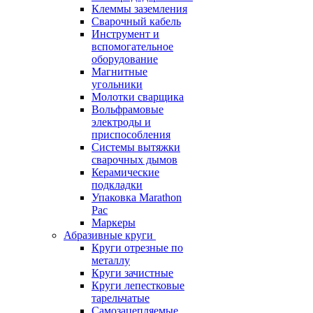
Клеммы заземления
Сварочный кабель
Инструмент и
вспомогательное
оборудование
Магнитные
угольники
Молотки сварщика
Вольфрамовые
электроды и
приспособления
Системы вытяжки
сварочных дымов
Керамические
подкладки
Упаковка Marathon
Pac
Маркеры
Абразивные круги
Круги отрезные по
металлу
Круги зачистные
Круги лепестковые
тарельчатые
Самозацепляемые