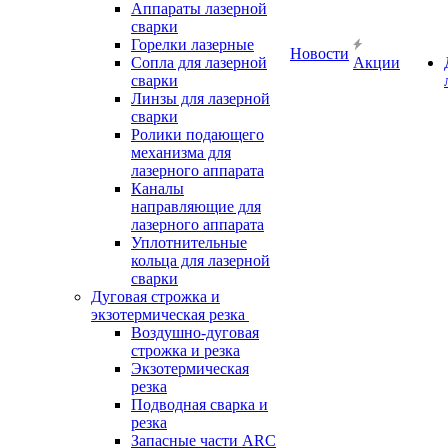
Аппараты лазерной
сварки
Горелки лазерные
Новости
Сопла для лазерной
Акции
сварки
Линзы для лазерной
сварки
Ролики подающего
механизма для
лазерного аппарата
Каналы
направляющие для
лазерного аппарата
Уплотнительные
кольца для лазерной
сварки
Дуговая строжка и
экзотермическая резка
Воздушно-дуговая
строжка и резка
Экзотермическая
резка
Подводная сварка и
резка
Запасные части ARC