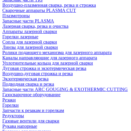
Воздушно-плазменная сварка, резка и строжка
Сварочные аппараты PLASMA CUT
Плазмотроны
Запасные части PLASMA
Лазерная сварка, резка и очистка
Аппараты лазерной сварки
Горелки лазерные
Сопла для лазерной сварки
Линзы для лазерной сварки
Ролики подающего механизма для лазерного аппарата
Каналы направляющие для лазерного аппарата
Уплотнительные кольца для лазерной сварки
Дуговая строжка и экзотермическая резка
Воздушно-дуговая строжка и резка
Экзотермическая резка
Подводная сварка и резка
Запасные части ARC GOUGING & EXOTHERMIC CUTTING
Газосварочное оборудование
Резаки
Горелки
Запчасти к резакам и горелкам
Редукторы
Газовые вентили для сварки
Рукава напорные