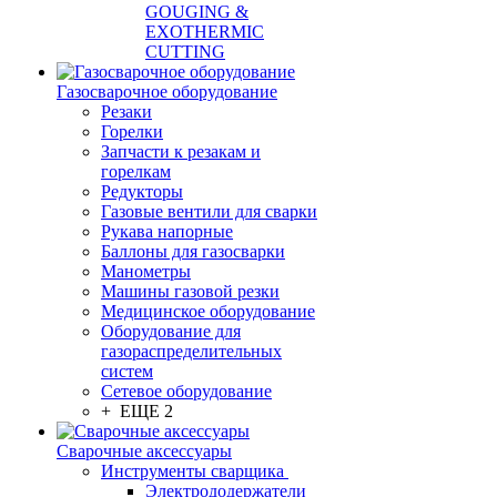
GOUGING &
EXOTHERMIC
CUTTING
Газосварочное оборудование
Резаки
Горелки
Запчасти к резакам и
горелкам
Редукторы
Газовые вентили для сварки
Рукава напорные
Баллоны для газосварки
Манометры
Машины газовой резки
Медицинское оборудование
Оборудование для
газораспределительных
систем
Сетевое оборудование
+ ЕЩЕ 2
Сварочные аксессуары
Инструменты сварщика
Электрододержатели