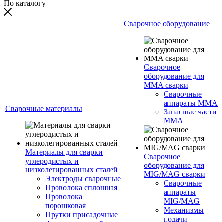
По каталогу
Сварочное оборудование
Сварочное
оборудование для
MMA сварки
Сварочные
аппараты MMA
Сварочные материалы
Запасные части
MMA
Материалы для сварки
Сварочное
углеродистых и
оборудование для
низколегированных сталей
MIG/MAG сварки
Электроды сварочные
Сварочные
Проволока сплошная
аппараты
Проволока
MIG/MAG
порошковая
Механизмы
Прутки присадочные
подачи