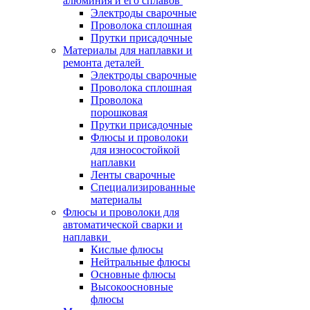
алюминия и его сплавов
Электроды сварочные
Проволока сплошная
Прутки присадочные
Материалы для наплавки и
ремонта деталей
Электроды сварочные
Проволока сплошная
Проволока
порошковая
Прутки присадочные
Флюсы и проволоки
для износостойкой
наплавки
Ленты сварочные
Специализированные
материалы
Флюсы и проволоки для
автоматической сварки и
наплавки
Кислые флюсы
Нейтральные флюсы
Основные флюсы
Высокоосновные
флюсы