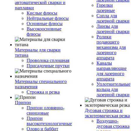
автоматической сварки и
Горелки
наплавки
лазерные
Кислые флюсы
Сопла для
Нейтральные флюсы
лазерной сварки
Основные флюсы
Линзы для
Высокоосновные
лазерной сварки
флюсы
Ролики
подающего
механизма для
Материалы для сварки
лазерного
титана
аппарата
Проволока сплошная
Каналы
Присадочные прутки
направляющие
для лазерного
аппарата
Материалы специального
Уплотнительные
назначения
кольца для
Строжка и резка
лазерной сварки
Припои
Припои оловянно-
Дуговая строжка и
свинцовые
экзотермическая резка
Припои
Воздушно-
высокотехнологичные
дуговая строжка
Олово и баббит