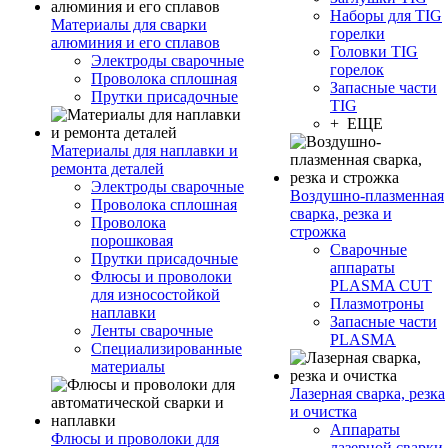
Наборы для TIG
Материалы для сварки
горелки
алюминия и его сплавов
Головки TIG
Электроды сварочные
горелок
Проволока сплошная
Запасные части
Прутки присадочные
TIG
+ ЕЩЕ
Материалы для наплавки и
ремонта деталей
Электроды сварочные
Воздушно-плазменная
Проволока сплошная
сварка, резка и
Проволока
строжка
порошковая
Сварочные
Прутки присадочные
аппараты
Флюсы и проволоки
PLASMA CUT
для износостойкой
Плазмотроны
наплавки
Запасные части
Ленты сварочные
PLASMA
Специализированные
материалы
Лазерная сварка, резка
и очистка
Аппараты
Флюсы и проволоки для
лазерной сварки