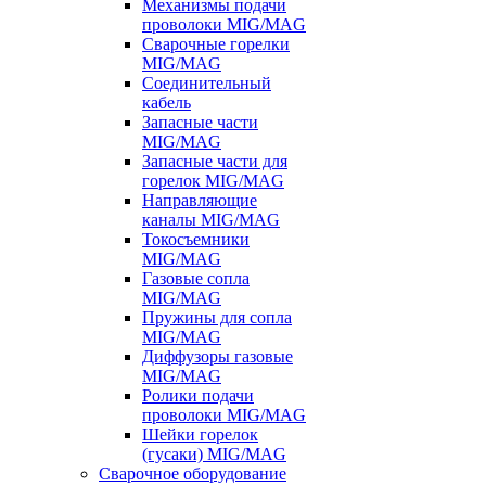
Механизмы подачи
проволоки MIG/MAG
Сварочные горелки
MIG/MAG
Соединительный
кабель
Запасные части
MIG/MAG
Запасные части для
горелок MIG/MAG
Направляющие
каналы MIG/MAG
Токосъемники
MIG/MAG
Газовые сопла
MIG/MAG
Пружины для сопла
MIG/MAG
Диффузоры газовые
MIG/MAG
Ролики подачи
проволоки MIG/MAG
Шейки горелок
(гусаки) MIG/MAG
Сварочное оборудование