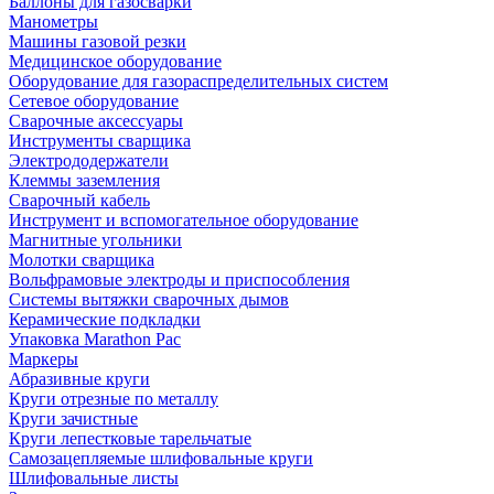
Баллоны для газосварки
Манометры
Машины газовой резки
Медицинское оборудование
Оборудование для газораспределительных систем
Сетевое оборудование
Сварочные аксессуары
Инструменты сварщика
Электрододержатели
Клеммы заземления
Сварочный кабель
Инструмент и вспомогательное оборудование
Магнитные угольники
Молотки сварщика
Вольфрамовые электроды и приспособления
Системы вытяжки сварочных дымов
Керамические подкладки
Упаковка Marathon Pac
Маркеры
Абразивные круги
Круги отрезные по металлу
Круги зачистные
Круги лепестковые тарельчатые
Самозацепляемые шлифовальные круги
Шлифовальные листы