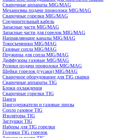
Сварочные аппараты MIG/MAG
Механизмы подачи проволоки MIG/MAG
Сварочные горелки MIG/MAG
Соединительный кабель
Запасные части MIG/MAG
Запасные части для горелок MIG/MAG
Направляющие каналы MIG/MAG
Токосъемники MIG/MAG
Газовые сопла MIG/MAG
Пружины для сопла MIG/MAG
Диффузоры газовые MIG/MAG
Ролики подачи проволоки MIG/MAG
Шейки горелок (гусаки) MIG/MAG
Сварочное оборудование для TIG сварки
Сварочные аппараты TIG
Блоки охлаждения
Сварочные горелки TIG
Цанги
Цангодержатели и газовые линзы
Сопло газовое TIG
Изоляторы TIG
Заглушки TIG
Наборы для TIG горелки
Головки TIG горелок
Запасные части TIG