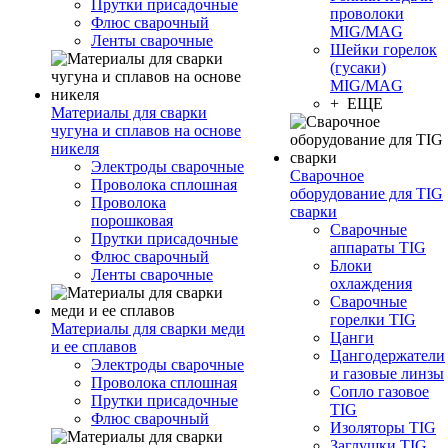
Прутки присадочные
проволоки
Флюс сварочный
MIG/MAG
Ленты сварочные
Шейки горелок
(гусаки)
MIG/MAG
+ ЕЩЕ
Материалы для сварки
чугуна и сплавов на основе
никеля
Электроды сварочные
Сварочное
Проволока сплошная
оборудование для TIG
Проволока
сварки
порошковая
Сварочные
Прутки присадочные
аппараты TIG
Флюс сварочный
Блоки
Ленты сварочные
охлаждения
Сварочные
горелки TIG
Материалы для сварки меди
Цанги
и ее сплавов
Цангодержатели
Электроды сварочные
и газовые линзы
Проволока сплошная
Сопло газовое
Прутки присадочные
TIG
Флюс сварочный
Изоляторы TIG
Заглушки TIG