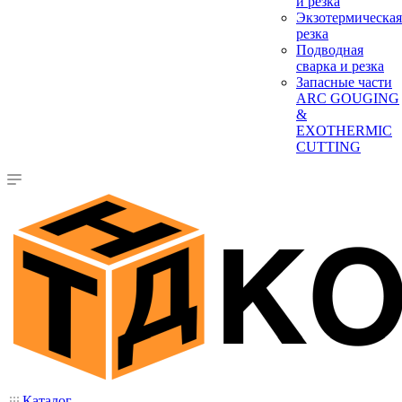
и резка
Экзотермическая
резка
Подводная
сварка и резка
Запасные части
ARC GOUGING
&
EXOTHERMIC
CUTTING
Каталог