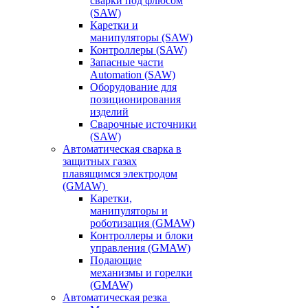
сварки под флюсом
(SAW)
Каретки и
манипуляторы (SAW)
Контроллеры (SAW)
Запасные части
Automation (SAW)
Оборудование для
позиционирования
изделий
Сварочные источники
(SAW)
Автоматическая сварка в
защитных газах
плавящимся электродом
(GMAW)
Каретки,
манипуляторы и
роботизация (GMAW)
Контроллеры и блоки
управления (GMAW)
Подающие
механизмы и горелки
(GMAW)
Автоматическая резка