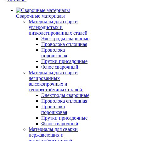
Сварочные материалы
Материалы для сварки
углеродистых и
низколегированных сталей
Электроды сварочные
Проволока сплошная
Проволока
порошковая
Прутки присадочные
Флюс сварочный
Материалы для сварки
легированных
высокопрочных и
теплоустойчивых сталей
Электроды сварочные
Проволока сплошная
Проволока
порошковая
Прутки присадочные
Флюс сварочный
Материалы для сварки
нержавеющих и
жаростойких сталей