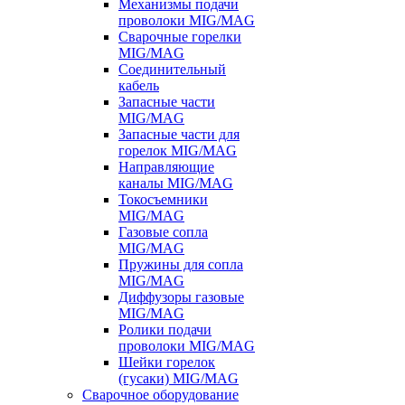
Механизмы подачи
проволоки MIG/MAG
Сварочные горелки
MIG/MAG
Соединительный
кабель
Запасные части
MIG/MAG
Запасные части для
горелок MIG/MAG
Направляющие
каналы MIG/MAG
Токосъемники
MIG/MAG
Газовые сопла
MIG/MAG
Пружины для сопла
MIG/MAG
Диффузоры газовые
MIG/MAG
Ролики подачи
проволоки MIG/MAG
Шейки горелок
(гусаки) MIG/MAG
Сварочное оборудование