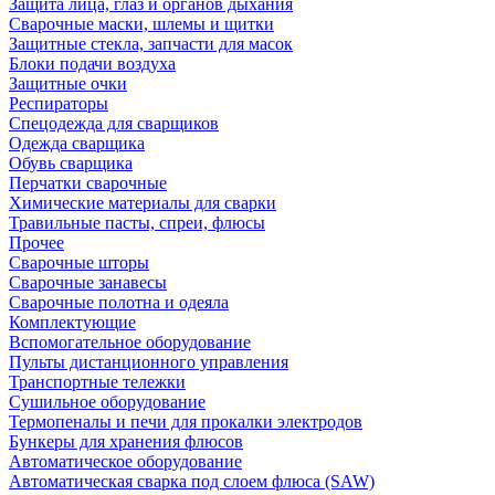
Защита лица, глаз и органов дыхания
Сварочные маски, шлемы и щитки
Защитные стекла, запчасти для масок
Блоки подачи воздуха
Защитные очки
Респираторы
Спецодежда для сварщиков
Одежда сварщика
Обувь сварщика
Перчатки сварочные
Химические материалы для сварки
Травильные пасты, спреи, флюсы
Прочее
Сварочные шторы
Сварочные занавесы
Сварочные полотна и одеяла
Комплектующие
Вспомогательное оборудование
Пульты дистанционного управления
Транспортные тележки
Сушильное оборудование
Термопеналы и печи для прокалки электродов
Бункеры для хранения флюсов
Автоматическое оборудование
Автоматическая сварка под слоем флюса (SAW)