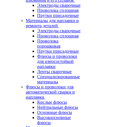
алюминия и его сплавов
Электроды сварочные
Проволока сплошная
Прутки присадочные
Материалы для наплавки и
ремонта деталей
Электроды сварочные
Проволока сплошная
Проволока
порошковая
Прутки присадочные
Флюсы и проволоки
для износостойкой
наплавки
Ленты сварочные
Специализированные
материалы
Флюсы и проволоки для
автоматической сварки и
наплавки
Кислые флюсы
Нейтральные флюсы
Основные флюсы
Высокоосновные
флюсы