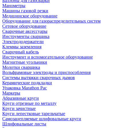
Баллоны для газосварки
Манометры
Машины газовой резки
Медицинское оборудование
Оборудование для газораспределительных систем
Сетевое оборудование
Сварочные аксессуары
Инструменты сварщика
Электрододержатели
Клеммы заземления
Сварочный кабель
Инструмент и вспомогательное оборудование
Магнитные угольники
Молотки сварщика
Вольфрамовые электроды и приспособления
Системы вытяжки сварочных дымов
Керамические подкладки
Упаковка Marathon Pac
Маркеры
Абразивные круги
Круги отрезные по металлу
Круги зачистные
Круги лепестковые тарельчатые
Самозацепляемые шлифовальные круги
Шлифовальные листы