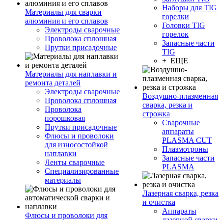
Наборы для TIG
Материалы для сварки
горелки
алюминия и его сплавов
Головки TIG
Электроды сварочные
горелок
Проволока сплошная
Запасные части
Прутки присадочные
TIG
+ ЕЩЕ
Материалы для наплавки и
ремонта деталей
Электроды сварочные
Воздушно-плазменная
Проволока сплошная
сварка, резка и
Проволока
строжка
порошковая
Сварочные
Прутки присадочные
аппараты
Флюсы и проволоки
PLASMA CUT
для износостойкой
Плазмотроны
наплавки
Запасные части
Ленты сварочные
PLASMA
Специализированные
материалы
Лазерная сварка, резка
и очистка
Аппараты
Флюсы и проволоки для
лазерной сварки