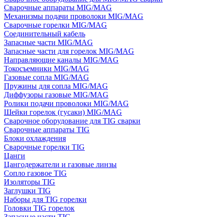
Сварочные аппараты MIG/MAG
Механизмы подачи проволоки MIG/MAG
Сварочные горелки MIG/MAG
Соединительный кабель
Запасные части MIG/MAG
Запасные части для горелок MIG/MAG
Направляющие каналы MIG/MAG
Токосъемники MIG/MAG
Газовые сопла MIG/MAG
Пружины для сопла MIG/MAG
Диффузоры газовые MIG/MAG
Ролики подачи проволоки MIG/MAG
Шейки горелок (гусаки) MIG/MAG
Сварочное оборудование для TIG сварки
Сварочные аппараты TIG
Блоки охлаждения
Сварочные горелки TIG
Цанги
Цангодержатели и газовые линзы
Сопло газовое TIG
Изоляторы TIG
Заглушки TIG
Наборы для TIG горелки
Головки TIG горелок
Запасные части TIG