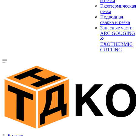
и резка
Экзотермическая
резка
Подводная
сварка и резка
Запасные части
ARC GOUGING
&
EXOTHERMIC
CUTTING
Каталог