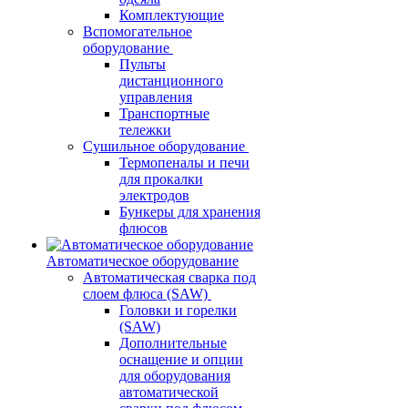
Комплектующие
Вспомогательное
оборудование
Пульты
дистанционного
управления
Транспортные
тележки
Сушильное оборудование
Термопеналы и печи
для прокалки
электродов
Бункеры для хранения
флюсов
Автоматическое оборудование
Автоматическая сварка под
слоем флюса (SAW)
Головки и горелки
(SAW)
Дополнительные
оснащение и опции
для оборудования
автоматической