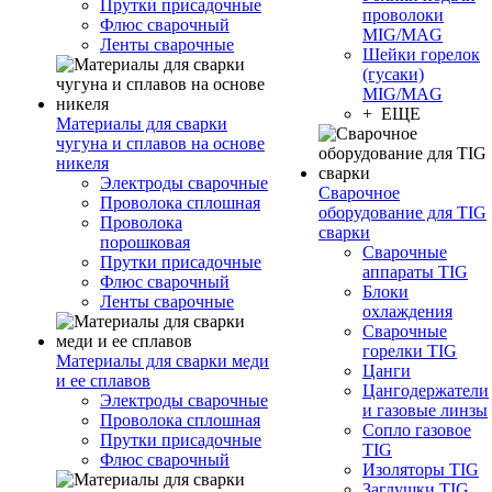
Прутки присадочные
проволоки
Флюс сварочный
MIG/MAG
Ленты сварочные
Шейки горелок
(гусаки)
MIG/MAG
+ ЕЩЕ
Материалы для сварки
чугуна и сплавов на основе
никеля
Электроды сварочные
Сварочное
Проволока сплошная
оборудование для TIG
Проволока
сварки
порошковая
Сварочные
Прутки присадочные
аппараты TIG
Флюс сварочный
Блоки
Ленты сварочные
охлаждения
Сварочные
горелки TIG
Материалы для сварки меди
Цанги
и ее сплавов
Цангодержатели
Электроды сварочные
и газовые линзы
Проволока сплошная
Сопло газовое
Прутки присадочные
TIG
Флюс сварочный
Изоляторы TIG
Заглушки TIG