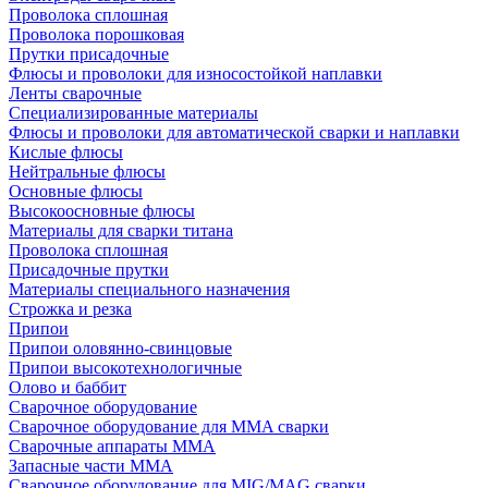
Проволока сплошная
Проволока порошковая
Прутки присадочные
Флюсы и проволоки для износостойкой наплавки
Ленты сварочные
Специализированные материалы
Флюсы и проволоки для автоматической сварки и наплавки
Кислые флюсы
Нейтральные флюсы
Основные флюсы
Высокоосновные флюсы
Материалы для сварки титана
Проволока сплошная
Присадочные прутки
Материалы специального назначения
Строжка и резка
Припои
Припои оловянно-свинцовые
Припои высокотехнологичные
Олово и баббит
Сварочное оборудование
Сварочное оборудование для MMA сварки
Сварочные аппараты MMA
Запасные части MMA
Сварочное оборудование для MIG/MAG сварки