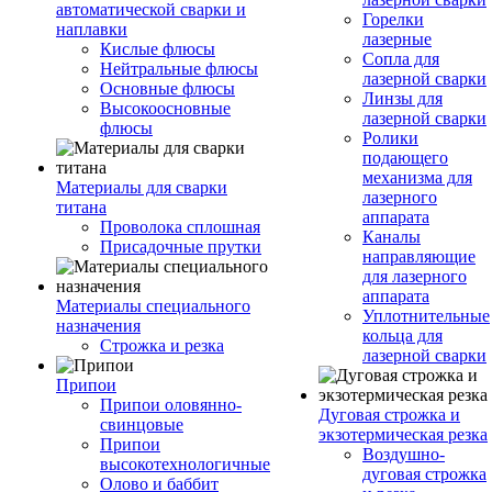
автоматической сварки и
Горелки
наплавки
лазерные
Кислые флюсы
Сопла для
Нейтральные флюсы
лазерной сварки
Основные флюсы
Линзы для
Высокоосновные
лазерной сварки
флюсы
Ролики
подающего
механизма для
Материалы для сварки
лазерного
титана
аппарата
Проволока сплошная
Каналы
Присадочные прутки
направляющие
для лазерного
аппарата
Материалы специального
Уплотнительные
назначения
кольца для
Строжка и резка
лазерной сварки
Припои
Припои оловянно-
Дуговая строжка и
свинцовые
экзотермическая резка
Припои
Воздушно-
высокотехнологичные
дуговая строжка
Олово и баббит