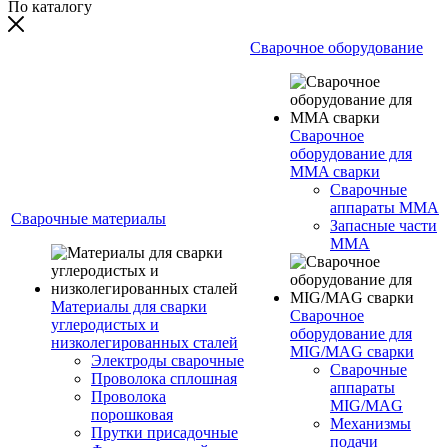
По каталогу
Сварочное оборудование
Сварочное
оборудование для
MMA сварки
Сварочные
аппараты MMA
Сварочные материалы
Запасные части
MMA
Материалы для сварки
Сварочное
углеродистых и
оборудование для
низколегированных сталей
MIG/MAG сварки
Электроды сварочные
Сварочные
Проволока сплошная
аппараты
Проволока
MIG/MAG
порошковая
Механизмы
Прутки присадочные
подачи