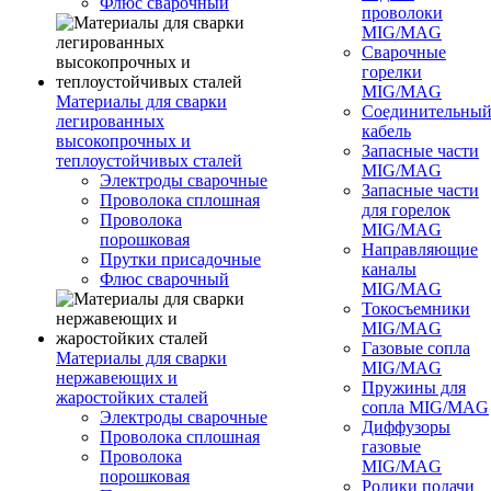
Флюс сварочный
проволоки
MIG/MAG
Сварочные
горелки
MIG/MAG
Материалы для сварки
Соединительны
легированных
кабель
высокопрочных и
Запасные части
теплоустойчивых сталей
MIG/MAG
Электроды сварочные
Запасные части
Проволока сплошная
для горелок
Проволока
MIG/MAG
порошковая
Направляющие
Прутки присадочные
каналы
Флюс сварочный
MIG/MAG
Токосъемники
MIG/MAG
Газовые сопла
Материалы для сварки
MIG/MAG
нержавеющих и
Пружины для
жаростойких сталей
сопла MIG/MAG
Электроды сварочные
Диффузоры
Проволока сплошная
газовые
Проволока
MIG/MAG
порошковая
Ролики подачи