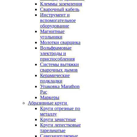
Клеммы заземления
Сварочный кабель
Инструмент и
вспомогательное
оборудование
Магнитные
угольники
Молотки сварщика
Вольфрамовые
электроды и
приспособления
Системы вытяжки
сварочных дымов
Керамические
подкладки
Упаковка Marathon
Pac
Маркеры
Абразивные круги
Круги отрезные по
металлу
Круги зачистные
Круги лепестковые
тарельчатые
Самозацепляемые