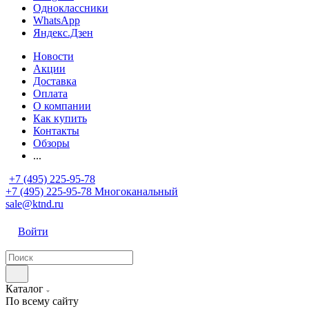
Одноклассники
WhatsApp
Яндекс.Дзен
Новости
Акции
Доставка
Оплата
О компании
Как купить
Контакты
Обзоры
...
+7 (495) 225-95-78
+7 (495) 225-95-78
Многоканальный
sale@ktnd.ru
Войти
Каталог
По всему сайту