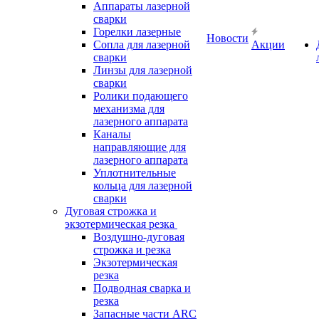
Аппараты лазерной
сварки
Горелки лазерные
Новости
Сопла для лазерной
Акции
сварки
Линзы для лазерной
сварки
Ролики подающего
механизма для
лазерного аппарата
Каналы
направляющие для
лазерного аппарата
Уплотнительные
кольца для лазерной
сварки
Дуговая строжка и
экзотермическая резка
Воздушно-дуговая
строжка и резка
Экзотермическая
резка
Подводная сварка и
резка
Запасные части ARC