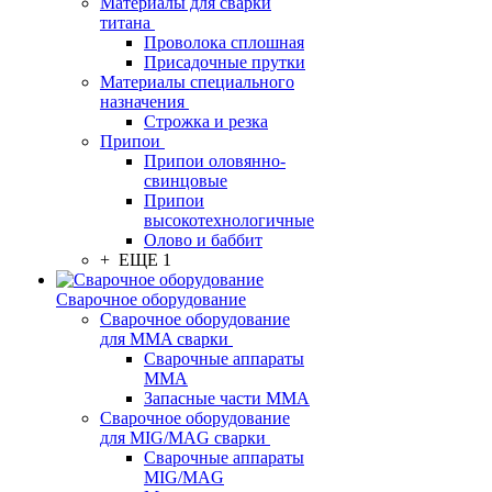
Материалы для сварки
титана
Проволока сплошная
Присадочные прутки
Материалы специального
назначения
Строжка и резка
Припои
Припои оловянно-
свинцовые
Припои
высокотехнологичные
Олово и баббит
+ ЕЩЕ 1
Сварочное оборудование
Сварочное оборудование
для MMA сварки
Сварочные аппараты
MMA
Запасные части MMA
Сварочное оборудование
для MIG/MAG сварки
Сварочные аппараты
MIG/MAG