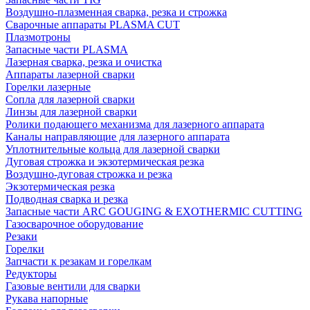
Воздушно-плазменная сварка, резка и строжка
Сварочные аппараты PLASMA CUT
Плазмотроны
Запасные части PLASMA
Лазерная сварка, резка и очистка
Аппараты лазерной сварки
Горелки лазерные
Сопла для лазерной сварки
Линзы для лазерной сварки
Ролики подающего механизма для лазерного аппарата
Каналы направляющие для лазерного аппарата
Уплотнительные кольца для лазерной сварки
Дуговая строжка и экзотермическая резка
Воздушно-дуговая строжка и резка
Экзотермическая резка
Подводная сварка и резка
Запасные части ARC GOUGING & EXOTHERMIC CUTTING
Газосварочное оборудование
Резаки
Горелки
Запчасти к резакам и горелкам
Редукторы
Газовые вентили для сварки
Рукава напорные