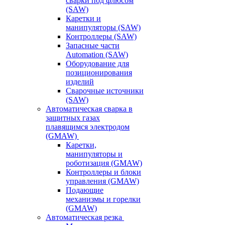
сварки под флюсом
(SAW)
Каретки и
манипуляторы (SAW)
Контроллеры (SAW)
Запасные части
Automation (SAW)
Оборудование для
позиционирования
изделий
Сварочные источники
(SAW)
Автоматическая сварка в
защитных газах
плавящимся электродом
(GMAW)
Каретки,
манипуляторы и
роботизация (GMAW)
Контроллеры и блоки
управления (GMAW)
Подающие
механизмы и горелки
(GMAW)
Автоматическая резка