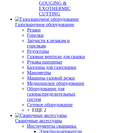
GOUGING &
EXOTHERMIC
CUTTING
Газосварочное оборудование
Резаки
Горелки
Запчасти к резакам и
горелкам
Редукторы
Газовые вентили для сварки
Рукава напорные
Баллоны для газосварки
Манометры
Машины газовой резки
Медицинское оборудование
Оборудование для
газораспределительных
систем
Сетевое оборудование
+ ЕЩЕ 2
Сварочные аксессуары
Инструменты сварщика
Электрододержатели