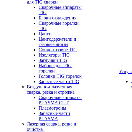
для TIG сварки
Сварочные аппараты
TIG
Блоки охлаждения
Сварочные горелки
TIG
Цанги
Цангодержатели и
газовые линзы
Сопло газовое TIG
Изоляторы TIG
Заглушки TIG
Наборы для TIG
горелки
Услуг
Головки TIG горелок
Запасные части TIG
Воздушно-плазменная
сварка, резка и строжка
Сварочные аппараты
PLASMA CUT
Плазмотроны
Запасные части
PLASMA
Лазерная сварка, резка и
очистка