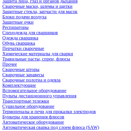
Защита лица, глаз и органов дыхания
Сварочные маски, шлемы и щитки
Защитные стекла, запчасти для масок
Блоки подачи воздуха
Защитные очки
Респираторы
Спецодежда для сварщиков
Одежда сварщика
Обувь сварщика
Перчатки сварочные
Химические материалы для сварки
Травильные пасты, спреи, флюсы
Прочее
Сварочные шторы
Сварочные занавесы
Сварочные полотна и одеяла
Комплектующие
Вспомогательное оборудование
Пульты дистанционного управления
Транспортные тележки
Сушильное оборудование
Термопеналы и печи для прокалки электродов
Бункеры для хранения флюсов
Автоматическое оборудование
Автоматическая сварка под слоем флюса (SAW)