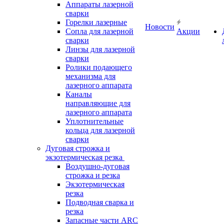
Аппараты лазерной
сварки
Горелки лазерные
Новости
Сопла для лазерной
Акции
сварки
Линзы для лазерной
сварки
Ролики подающего
механизма для
лазерного аппарата
Каналы
направляющие для
лазерного аппарата
Уплотнительные
кольца для лазерной
сварки
Дуговая строжка и
экзотермическая резка
Воздушно-дуговая
строжка и резка
Экзотермическая
резка
Подводная сварка и
резка
Запасные части ARC