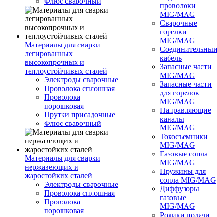
Флюс сварочный
проволоки
MIG/MAG
Сварочные
горелки
MIG/MAG
Материалы для сварки
Соединительны
легированных
кабель
высокопрочных и
Запасные части
теплоустойчивых сталей
MIG/MAG
Электроды сварочные
Запасные части
Проволока сплошная
для горелок
Проволока
MIG/MAG
порошковая
Направляющие
Прутки присадочные
каналы
Флюс сварочный
MIG/MAG
Токосъемники
MIG/MAG
Газовые сопла
Материалы для сварки
MIG/MAG
нержавеющих и
Пружины для
жаростойких сталей
сопла MIG/MAG
Электроды сварочные
Диффузоры
Проволока сплошная
газовые
Проволока
MIG/MAG
порошковая
Ролики подачи