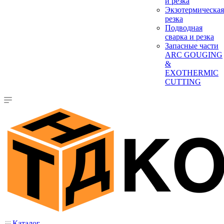
и резка
Экзотермическая
резка
Подводная
сварка и резка
Запасные части
ARC GOUGING
&
EXOTHERMIC
CUTTING
Каталог