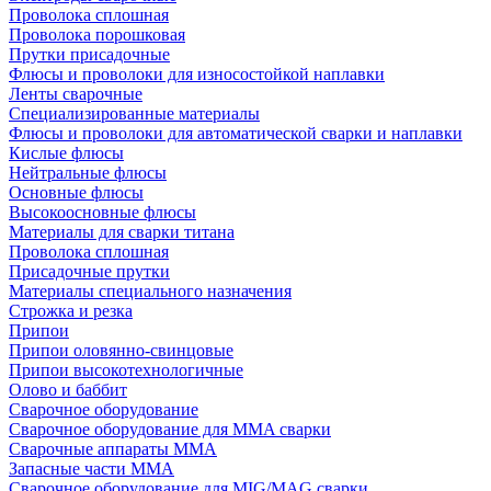
Проволока сплошная
Проволока порошковая
Прутки присадочные
Флюсы и проволоки для износостойкой наплавки
Ленты сварочные
Специализированные материалы
Флюсы и проволоки для автоматической сварки и наплавки
Кислые флюсы
Нейтральные флюсы
Основные флюсы
Высокоосновные флюсы
Материалы для сварки титана
Проволока сплошная
Присадочные прутки
Материалы специального назначения
Строжка и резка
Припои
Припои оловянно-свинцовые
Припои высокотехнологичные
Олово и баббит
Сварочное оборудование
Сварочное оборудование для MMA сварки
Сварочные аппараты MMA
Запасные части MMA
Сварочное оборудование для MIG/MAG сварки