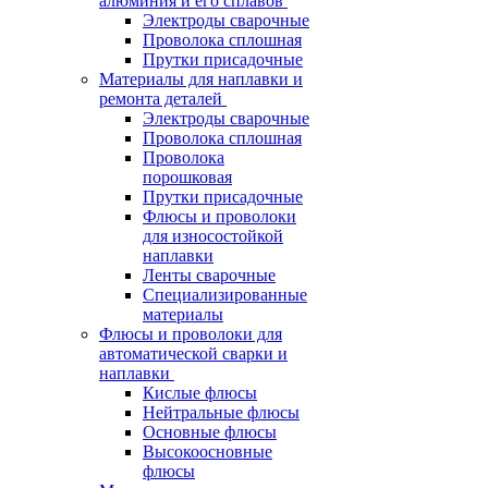
алюминия и его сплавов
Электроды сварочные
Проволока сплошная
Прутки присадочные
Материалы для наплавки и
ремонта деталей
Электроды сварочные
Проволока сплошная
Проволока
порошковая
Прутки присадочные
Флюсы и проволоки
для износостойкой
наплавки
Ленты сварочные
Специализированные
материалы
Флюсы и проволоки для
автоматической сварки и
наплавки
Кислые флюсы
Нейтральные флюсы
Основные флюсы
Высокоосновные
флюсы