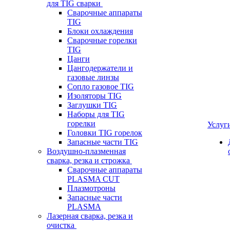
для TIG сварки
Сварочные аппараты
TIG
Блоки охлаждения
Сварочные горелки
TIG
Цанги
Цангодержатели и
газовые линзы
Сопло газовое TIG
Изоляторы TIG
Заглушки TIG
Наборы для TIG
горелки
Услуг
Головки TIG горелок
Запасные части TIG
Воздушно-плазменная
сварка, резка и строжка
Сварочные аппараты
PLASMA CUT
Плазмотроны
Запасные части
PLASMA
Лазерная сварка, резка и
очистка