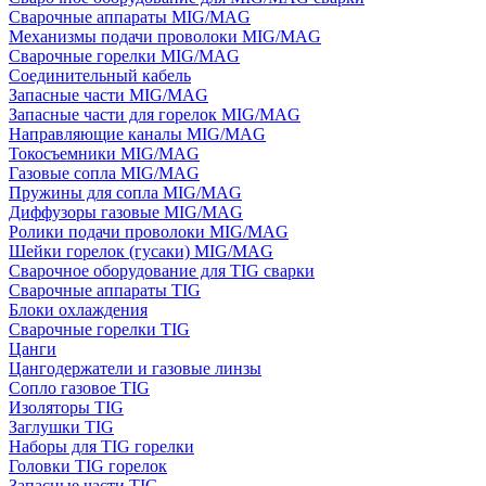
Сварочные аппараты MIG/MAG
Механизмы подачи проволоки MIG/MAG
Сварочные горелки MIG/MAG
Соединительный кабель
Запасные части MIG/MAG
Запасные части для горелок MIG/MAG
Направляющие каналы MIG/MAG
Токосъемники MIG/MAG
Газовые сопла MIG/MAG
Пружины для сопла MIG/MAG
Диффузоры газовые MIG/MAG
Ролики подачи проволоки MIG/MAG
Шейки горелок (гусаки) MIG/MAG
Сварочное оборудование для TIG сварки
Сварочные аппараты TIG
Блоки охлаждения
Сварочные горелки TIG
Цанги
Цангодержатели и газовые линзы
Сопло газовое TIG
Изоляторы TIG
Заглушки TIG
Наборы для TIG горелки
Головки TIG горелок
Запасные части TIG