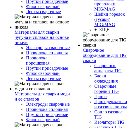
Прутки присадочные
проволоки
Флюс сварочный
MIG/MAG
Ленты сварочные
Шейки горелок
(гусаки)
MIG/MAG
+ ЕЩЕ
Материалы для сварки
чугуна и сплавов на основе
никеля
Электроды сварочные
Сварочное
Проволока сплошная
оборудование для TIG
Проволока
сварки
порошковая
Сварочные
Прутки присадочные
аппараты TIG
Флюс сварочный
Блоки
Ленты сварочные
охлаждения
Сварочные
горелки TIG
Материалы для сварки меди
Цанги
и ее сплавов
Цангодержатели
Электроды сварочные
и газовые линзы
Проволока сплошная
Сопло газовое
Прутки присадочные
TIG
Флюс сварочный
Изоляторы TIG
Заглушки TIG