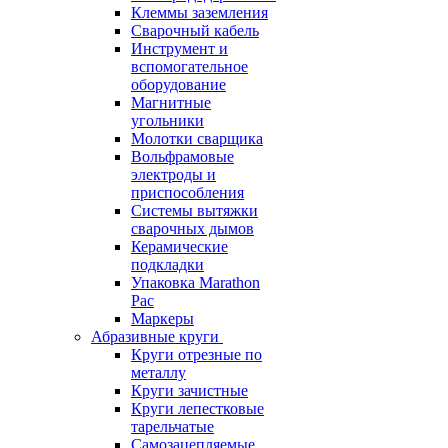
Клеммы заземления
Сварочный кабель
Инструмент и
вспомогательное
оборудование
Магнитные
угольники
Молотки сварщика
Вольфрамовые
электроды и
приспособления
Системы вытяжки
сварочных дымов
Керамические
подкладки
Упаковка Marathon
Pac
Маркеры
Абразивные круги
Круги отрезные по
металлу
Круги зачистные
Круги лепестковые
тарельчатые
Самозацепляемые