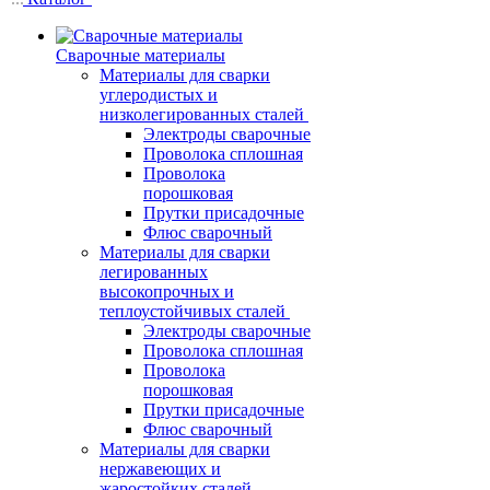
Сварочные материалы
Материалы для сварки
углеродистых и
низколегированных сталей
Электроды сварочные
Проволока сплошная
Проволока
порошковая
Прутки присадочные
Флюс сварочный
Материалы для сварки
легированных
высокопрочных и
теплоустойчивых сталей
Электроды сварочные
Проволока сплошная
Проволока
порошковая
Прутки присадочные
Флюс сварочный
Материалы для сварки
нержавеющих и
жаростойких сталей