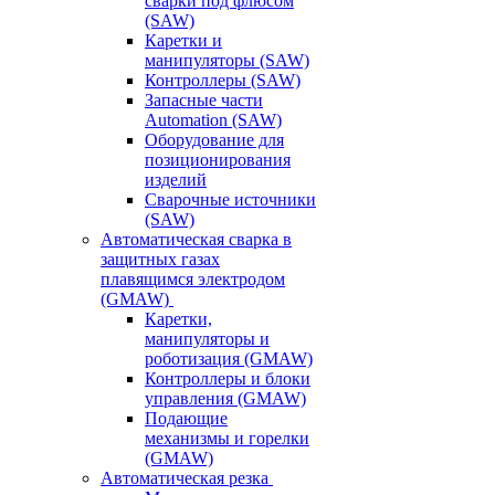
сварки под флюсом
(SAW)
Каретки и
манипуляторы (SAW)
Контроллеры (SAW)
Запасные части
Automation (SAW)
Оборудование для
позиционирования
изделий
Сварочные источники
(SAW)
Автоматическая сварка в
защитных газах
плавящимся электродом
(GMAW)
Каретки,
манипуляторы и
роботизация (GMAW)
Контроллеры и блоки
управления (GMAW)
Подающие
механизмы и горелки
(GMAW)
Автоматическая резка