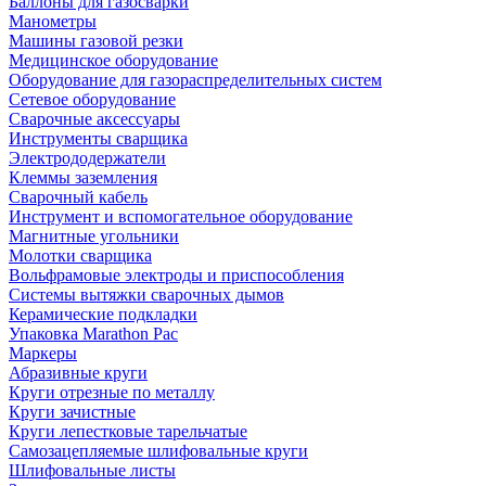
Баллоны для газосварки
Манометры
Машины газовой резки
Медицинское оборудование
Оборудование для газораспределительных систем
Сетевое оборудование
Сварочные аксессуары
Инструменты сварщика
Электрододержатели
Клеммы заземления
Сварочный кабель
Инструмент и вспомогательное оборудование
Магнитные угольники
Молотки сварщика
Вольфрамовые электроды и приспособления
Системы вытяжки сварочных дымов
Керамические подкладки
Упаковка Marathon Pac
Маркеры
Абразивные круги
Круги отрезные по металлу
Круги зачистные
Круги лепестковые тарельчатые
Самозацепляемые шлифовальные круги
Шлифовальные листы