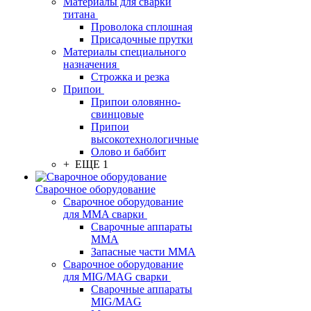
Материалы для сварки
титана
Проволока сплошная
Присадочные прутки
Материалы специального
назначения
Строжка и резка
Припои
Припои оловянно-
свинцовые
Припои
высокотехнологичные
Олово и баббит
+ ЕЩЕ 1
Сварочное оборудование
Сварочное оборудование
для MMA сварки
Сварочные аппараты
MMA
Запасные части MMA
Сварочное оборудование
для MIG/MAG сварки
Сварочные аппараты
MIG/MAG