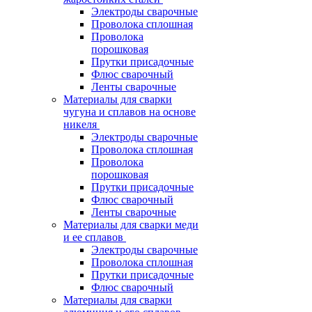
Электроды сварочные
Проволока сплошная
Проволока
порошковая
Прутки присадочные
Флюс сварочный
Ленты сварочные
Материалы для сварки
чугуна и сплавов на основе
никеля
Электроды сварочные
Проволока сплошная
Проволока
порошковая
Прутки присадочные
Флюс сварочный
Ленты сварочные
Материалы для сварки меди
и ее сплавов
Электроды сварочные
Проволока сплошная
Прутки присадочные
Флюс сварочный
Материалы для сварки