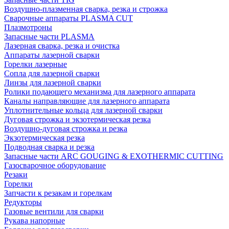
Воздушно-плазменная сварка, резка и строжка
Сварочные аппараты PLASMA CUT
Плазмотроны
Запасные части PLASMA
Лазерная сварка, резка и очистка
Аппараты лазерной сварки
Горелки лазерные
Сопла для лазерной сварки
Линзы для лазерной сварки
Ролики подающего механизма для лазерного аппарата
Каналы направляющие для лазерного аппарата
Уплотнительные кольца для лазерной сварки
Дуговая строжка и экзотермическая резка
Воздушно-дуговая строжка и резка
Экзотермическая резка
Подводная сварка и резка
Запасные части ARC GOUGING & EXOTHERMIC CUTTING
Газосварочное оборудование
Резаки
Горелки
Запчасти к резакам и горелкам
Редукторы
Газовые вентили для сварки
Рукава напорные