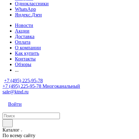
Одноклассники
WhatsApp
Яндекс.Дзен
Новости
Акции
Доставка
Оплата
О компании
Как купить
Контакты
Обзоры
...
+7 (495) 225-95-78
+7 (495) 225-95-78
Многоканальный
sale@ktnd.ru
Войти
Каталог
По всему сайту