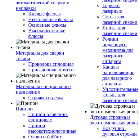
автоматической сварки и
Горелки
наплавки
лазерные
Кислые флюсы
Сопла для
Нейтральные флюсы
лазерной сварки
Основные флюсы
Линзы для
Высокоосновные
лазерной сварки
флюсы
Ролики
подающего
механизма для
Материалы для сварки
лазерного
титана
аппарата
Проволока сплошная
Каналы
Присадочные прутки
направляющие
для лазерного
аппарата
Материалы специального
Уплотнительные
назначения
кольца для
Строжка и резка
лазерной сварки
Припои
Припои оловянно-
Дуговая строжка и
свинцовые
экзотермическая резка
Припои
Воздушно-
высокотехнологичные
дуговая строжка
Олово и баббит