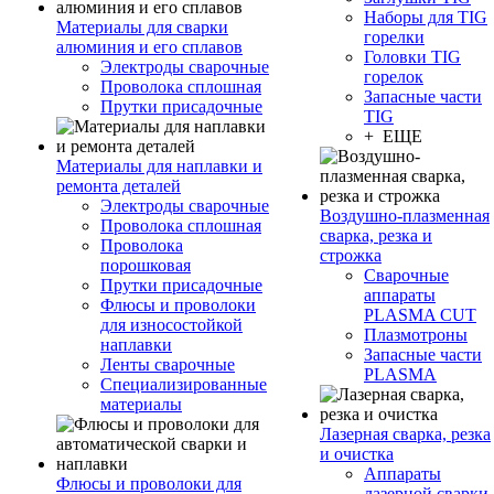
Наборы для TIG
Материалы для сварки
горелки
алюминия и его сплавов
Головки TIG
Электроды сварочные
горелок
Проволока сплошная
Запасные части
Прутки присадочные
TIG
+ ЕЩЕ
Материалы для наплавки и
ремонта деталей
Электроды сварочные
Воздушно-плазменная
Проволока сплошная
сварка, резка и
Проволока
строжка
порошковая
Сварочные
Прутки присадочные
аппараты
Флюсы и проволоки
PLASMA CUT
для износостойкой
Плазмотроны
наплавки
Запасные части
Ленты сварочные
PLASMA
Специализированные
материалы
Лазерная сварка, резка
и очистка
Аппараты
Флюсы и проволоки для
лазерной сварки