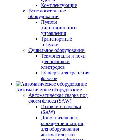
Комплектующие
Вспомогательное
оборудование
Пульты
дистанционного
управления
Транспортные
тележки
Сушильное оборудование
Термопеналы и печи
для прокалки
электродов
Бункеры для хранения
флюсов
Автоматическое оборудование
Автоматическая сварка под
слоем флюса (SAW)
Головки и горелки
(SAW)
Дополнительные
оснащение и опции
для оборудования
автоматической