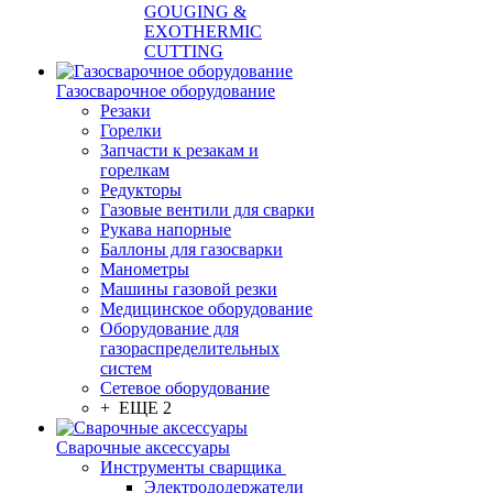
GOUGING &
EXOTHERMIC
CUTTING
Газосварочное оборудование
Резаки
Горелки
Запчасти к резакам и
горелкам
Редукторы
Газовые вентили для сварки
Рукава напорные
Баллоны для газосварки
Манометры
Машины газовой резки
Медицинское оборудование
Оборудование для
газораспределительных
систем
Сетевое оборудование
+ ЕЩЕ 2
Сварочные аксессуары
Инструменты сварщика
Электрододержатели