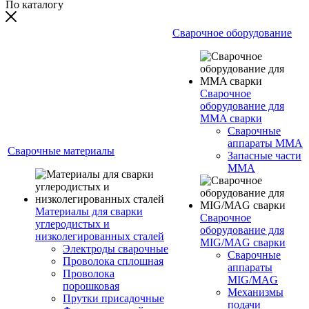
По каталогу
Сварочное оборудование
Сварочное
оборудование для
MMA сварки
Сварочные
аппараты MMA
Сварочные материалы
Запасные части
MMA
Материалы для сварки
Сварочное
углеродистых и
оборудование для
низколегированных сталей
MIG/MAG сварки
Электроды сварочные
Сварочные
Проволока сплошная
аппараты
Проволока
MIG/MAG
порошковая
Механизмы
Прутки присадочные
подачи