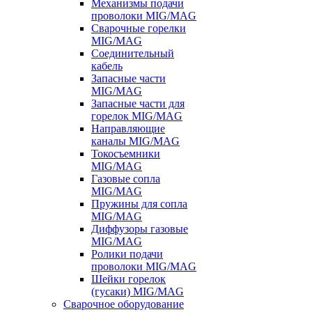
Механизмы подачи
проволоки MIG/MAG
Сварочные горелки
MIG/MAG
Соединительный
кабель
Запасные части
MIG/MAG
Запасные части для
горелок MIG/MAG
Направляющие
каналы MIG/MAG
Токосъемники
MIG/MAG
Газовые сопла
MIG/MAG
Пружины для сопла
MIG/MAG
Диффузоры газовые
MIG/MAG
Ролики подачи
проволоки MIG/MAG
Шейки горелок
(гусаки) MIG/MAG
Сварочное оборудование