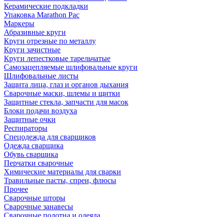
Керамические подкладки
Упаковка Marathon Pac
Маркеры
Абразивные круги
Круги отрезные по металлу
Круги зачистные
Круги лепестковые тарельчатые
Самозацепляемые шлифовальные круги
Шлифовальные листы
Защита лица, глаз и органов дыхания
Сварочные маски, шлемы и щитки
Защитные стекла, запчасти для масок
Блоки подачи воздуха
Защитные очки
Респираторы
Спецодежда для сварщиков
Одежда сварщика
Обувь сварщика
Перчатки сварочные
Химические материалы для сварки
Травильные пасты, спреи, флюсы
Прочее
Сварочные шторы
Сварочные занавесы
Сварочные полотна и одеяла