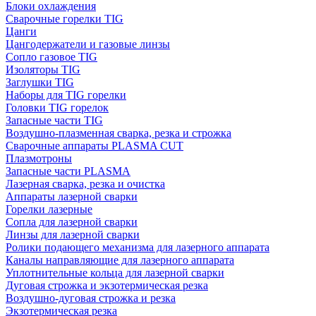
Блоки охлаждения
Сварочные горелки TIG
Цанги
Цангодержатели и газовые линзы
Сопло газовое TIG
Изоляторы TIG
Заглушки TIG
Наборы для TIG горелки
Головки TIG горелок
Запасные части TIG
Воздушно-плазменная сварка, резка и строжка
Сварочные аппараты PLASMA CUT
Плазмотроны
Запасные части PLASMA
Лазерная сварка, резка и очистка
Аппараты лазерной сварки
Горелки лазерные
Сопла для лазерной сварки
Линзы для лазерной сварки
Ролики подающего механизма для лазерного аппарата
Каналы направляющие для лазерного аппарата
Уплотнительные кольца для лазерной сварки
Дуговая строжка и экзотермическая резка
Воздушно-дуговая строжка и резка
Экзотермическая резка