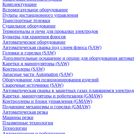
Комплектующие
Вспомогательное оборудование
Пульты дистанционного управления
Транспортные тележки
Сушильное оборудование
Термопеналы и печи для прокалки электродов
Бункеры для хранения флюсов
Автоматическое оборудование
Автоматическая сварка под слоем флюса (SAW)
Головки и горелки (SAW)
Дополнительные оснащение и опции для оборудования автома
Каретки и манипуляторы (SAW)
Контроллеры (SAW)
Запасные части Automation (SAW)
Оборудование для позиционирования изделий
Сварочные источники (SAW)
Автоматическая сварка в защитных газах плавящимся электр
Каретки, манипуляторы и роботизация (GMAW)
Контроллеры и блоки управления (GMAW)
Подающие механизмы и горелки (GMAW)
Автоматическая резка
Машины резки
Плазменные технологии
Технологии
Автоматизация и роботизация