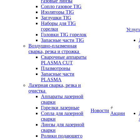
газовые линзы
Сопло газовое TIG
Изоляторы TIG
Заглушки TIG
Наборы для TIG
горелки
Услуг
Головки TIG горелок
Запасные части TIG
Воздушно-плазменная
сварка, резка и строжка
Сварочные аппараты
PLASMA CUT
Плазмотроны
Запасные части
PLASMA
Лазерная сварка, резка и
очистка
Аппараты лазерной
сварки
Горелки лазерные
Новости
Сопла для лазерной
Акции
сварки
Линзы для лазерной
сварки
Ролики подающего