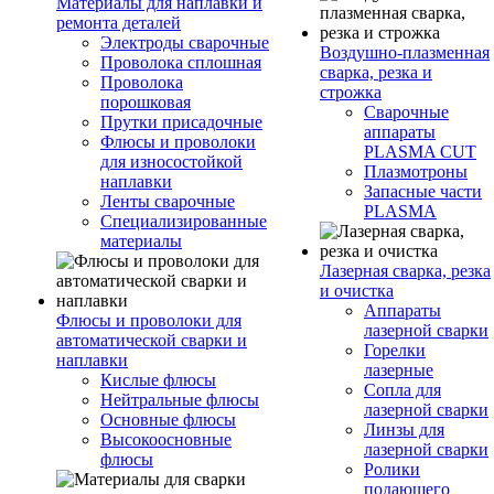
Материалы для наплавки и
ремонта деталей
Электроды сварочные
Воздушно-плазменная
Проволока сплошная
сварка, резка и
Проволока
строжка
порошковая
Сварочные
Прутки присадочные
аппараты
Флюсы и проволоки
PLASMA CUT
для износостойкой
Плазмотроны
наплавки
Запасные части
Ленты сварочные
PLASMA
Специализированные
материалы
Лазерная сварка, резка
и очистка
Аппараты
Флюсы и проволоки для
лазерной сварки
автоматической сварки и
Горелки
наплавки
лазерные
Кислые флюсы
Сопла для
Нейтральные флюсы
лазерной сварки
Основные флюсы
Линзы для
Высокоосновные
лазерной сварки
флюсы
Ролики
подающего