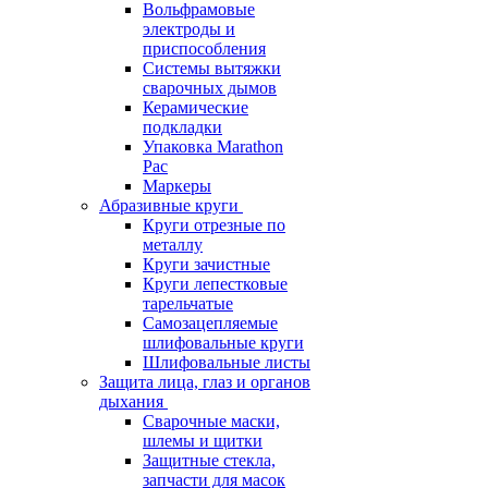
Вольфрамовые
электроды и
приспособления
Системы вытяжки
сварочных дымов
Керамические
подкладки
Упаковка Marathon
Pac
Маркеры
Абразивные круги
Круги отрезные по
металлу
Круги зачистные
Круги лепестковые
тарельчатые
Самозацепляемые
шлифовальные круги
Шлифовальные листы
Защита лица, глаз и органов
дыхания
Сварочные маски,
шлемы и щитки
Защитные стекла,
запчасти для масок