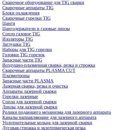
Сварочное оборудование для TIG сварки
Сварочные аппараты TIG
Блоки охлаждения
Сварочные горелки TIG
Цанги
Цангодержатели и газовые линзы
Сопло газовое TIG
Изоляторы TIG
Заглушки TIG
Наборы для TIG горелки
Головки TIG горелок
Запасные части TIG
Воздушно-плазменная сварка, резка и строжка
Сварочные аппараты PLASMA CUT
Плазмотроны
Запасные части PLASMA
Лазерная сварка, резка и очистка
Аппараты лазерной сварки
Горелки лазерные
Сопла для лазерной сварки
Линзы для лазерной сварки
Ролики подающего механизма для лазерного аппарата
Каналы направляющие для лазерного аппарата
Уплотнительные кольца для лазерной сварки
Дуговая строжка и экзотермическая резка