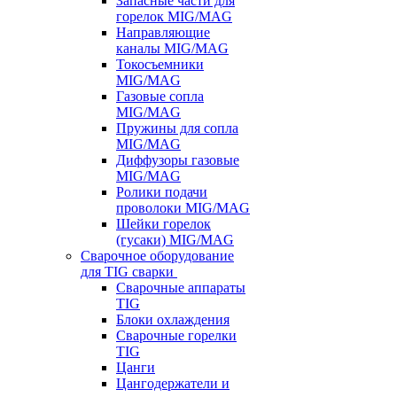
Запасные части для
горелок MIG/MAG
Направляющие
каналы MIG/MAG
Токосъемники
MIG/MAG
Газовые сопла
MIG/MAG
Пружины для сопла
MIG/MAG
Диффузоры газовые
MIG/MAG
Ролики подачи
проволоки MIG/MAG
Шейки горелок
(гусаки) MIG/MAG
Сварочное оборудование
для TIG сварки
Сварочные аппараты
TIG
Блоки охлаждения
Сварочные горелки
TIG
Цанги
Цангодержатели и