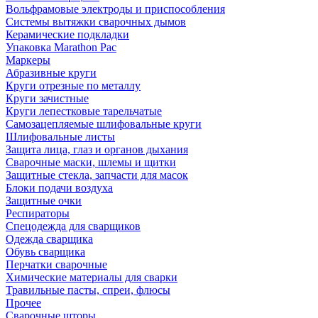
Вольфрамовые электроды и приспособления
Системы вытяжки сварочных дымов
Керамические подкладки
Упаковка Marathon Pac
Маркеры
Абразивные круги
Круги отрезные по металлу
Круги зачистные
Круги лепестковые тарельчатые
Самозацепляемые шлифовальные круги
Шлифовальные листы
Защита лица, глаз и органов дыхания
Сварочные маски, шлемы и щитки
Защитные стекла, запчасти для масок
Блоки подачи воздуха
Защитные очки
Респираторы
Спецодежда для сварщиков
Одежда сварщика
Обувь сварщика
Перчатки сварочные
Химические материалы для сварки
Травильные пасты, спреи, флюсы
Прочее
Сварочные шторы