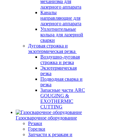
механизма для
лазерного аппарата
Каналы
направляющие для
лазерного аппарата
Уплотнительные
кольца для лазерной
сварки
Дуговая строжка и
экзотермическая резка
Воздушно-дуговая
строжка и резка
Экзотермическая
резка
Подводная сварка и
резка
Запасные части ARC
GOUGING &
EXOTHERMIC
CUTTING
Газосварочное оборудование
Резаки
Горелки
Запчасти к резакам и