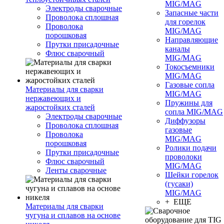
MIG/MAG
Электроды сварочные
Запасные части
Проволока сплошная
для горелок
Проволока
MIG/MAG
порошковая
Направляющие
Прутки присадочные
каналы
Флюс сварочный
MIG/MAG
Токосъемники
MIG/MAG
Газовые сопла
Материалы для сварки
MIG/MAG
нержавеющих и
Пружины для
жаростойких сталей
сопла MIG/MAG
Электроды сварочные
Диффузоры
Проволока сплошная
газовые
Проволока
MIG/MAG
порошковая
Ролики подачи
Прутки присадочные
проволоки
Флюс сварочный
MIG/MAG
Ленты сварочные
Шейки горелок
(гусаки)
MIG/MAG
+ ЕЩЕ
Материалы для сварки
чугуна и сплавов на основе