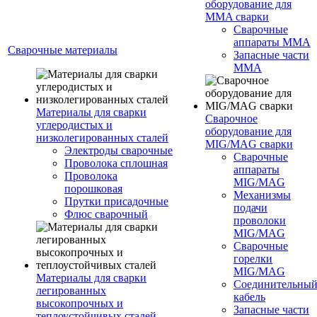
оборудование для
MMA сварки
Сварочные
аппараты MMA
Сварочные материалы
Запасные части
MMA
Материалы для сварки
Сварочное
углеродистых и
оборудование для
низколегированных сталей
MIG/MAG сварки
Электроды сварочные
Сварочные
Проволока сплошная
аппараты
Проволока
MIG/MAG
порошковая
Механизмы
Прутки присадочные
подачи
Флюс сварочный
проволоки
MIG/MAG
Сварочные
горелки
MIG/MAG
Материалы для сварки
Соединительны
легированных
кабель
высокопрочных и
Запасные части
теплоустойчивых сталей