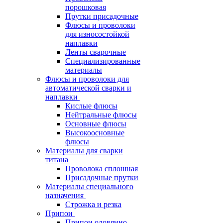
порошковая
Прутки присадочные
Флюсы и проволоки
для износостойкой
наплавки
Ленты сварочные
Специализированные
материалы
Флюсы и проволоки для
автоматической сварки и
наплавки
Кислые флюсы
Нейтральные флюсы
Основные флюсы
Высокоосновные
флюсы
Материалы для сварки
титана
Проволока сплошная
Присадочные прутки
Материалы специального
назначения
Строжка и резка
Припои
Припои оловянно-