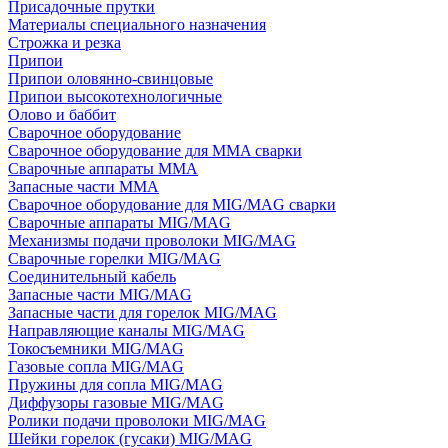
Присадочные прутки
Материалы специального назначения
Строжка и резка
Припои
Припои оловянно-свинцовые
Припои высокотехнологичные
Олово и баббит
Сварочное оборудование
Сварочное оборудование для MMA сварки
Сварочные аппараты MMA
Запасные части MMA
Сварочное оборудование для MIG/MAG сварки
Сварочные аппараты MIG/MAG
Механизмы подачи проволоки MIG/MAG
Сварочные горелки MIG/MAG
Соединительный кабель
Запасные части MIG/MAG
Запасные части для горелок MIG/MAG
Направляющие каналы MIG/MAG
Токосъемники MIG/MAG
Газовые сопла MIG/MAG
Пружины для сопла MIG/MAG
Диффузоры газовые MIG/MAG
Ролики подачи проволоки MIG/MAG
Шейки горелок (гусаки) MIG/MAG