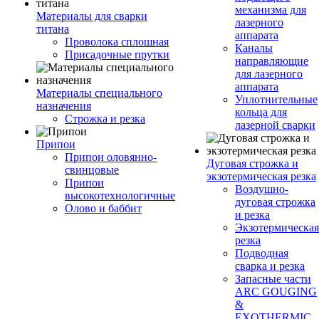
механизма для
Материалы для сварки
лазерного
титана
аппарата
Проволока сплошная
Каналы
Присадочные прутки
направляющие
для лазерного
аппарата
Материалы специального
Уплотнительные
назначения
кольца для
Строжка и резка
лазерной сварки
Припои
Припои оловянно-
Дуговая строжка и
свинцовые
экзотермическая резка
Припои
Воздушно-
высокотехнологичные
дуговая строжка
Олово и баббит
и резка
Экзотермическая
резка
Подводная
сварка и резка
Запасные части
ARC GOUGING
&
EXOTHERMIC