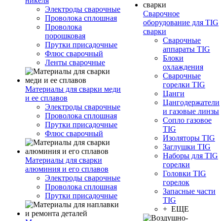
никеля
Электроды сварочные
Сварочное
Проволока сплошная
оборудование для TIG
Проволока
сварки
порошковая
Сварочные
Прутки присадочные
аппараты TIG
Флюс сварочный
Блоки
Ленты сварочные
охлаждения
Сварочные
горелки TIG
Материалы для сварки меди
Цанги
и ее сплавов
Цангодержатели
Электроды сварочные
и газовые линзы
Проволока сплошная
Сопло газовое
Прутки присадочные
TIG
Флюс сварочный
Изоляторы TIG
Заглушки TIG
Наборы для TIG
Материалы для сварки
горелки
алюминия и его сплавов
Головки TIG
Электроды сварочные
горелок
Проволока сплошная
Запасные части
Прутки присадочные
TIG
+ ЕЩЕ