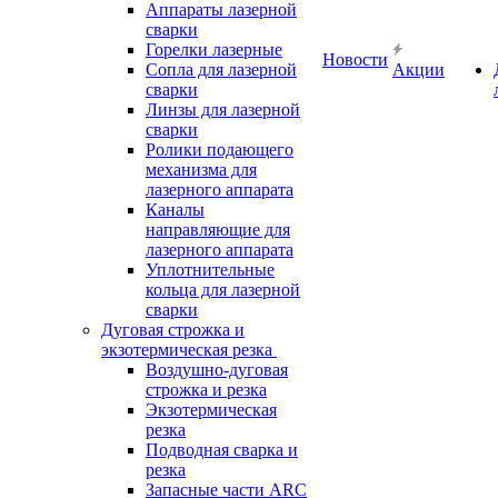
Аппараты лазерной
сварки
Горелки лазерные
Новости
Сопла для лазерной
Акции
сварки
Линзы для лазерной
сварки
Ролики подающего
механизма для
лазерного аппарата
Каналы
направляющие для
лазерного аппарата
Уплотнительные
кольца для лазерной
сварки
Дуговая строжка и
экзотермическая резка
Воздушно-дуговая
строжка и резка
Экзотермическая
резка
Подводная сварка и
резка
Запасные части ARC