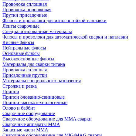
Проволока сплошная
Проволока порошковая
Прутки присадочные
Флюсы и проволоки для износостойкой наплавки
Ленты сварочные
Специализированные материалы
Флюсы и проволоки для автоматической сварки и наплавки
Кислые флюсы
Нейтральные флюсы
Основные флюсы
Высокоосновные флюсы
Материалы для сварки титана
Проволока сплошная
Присадочные прутки
Материалы специального назначения
Строжка и резка
Припои
Припои оловянно-свинцовые
Припои высокотехнологичные
Олово и баббит
Сварочное оборудование
Сварочное оборудование для MMA сварки
Сварочные аппараты MMA
Запасные части MMA
Сварочное оборудование для MIG/MAG сварки