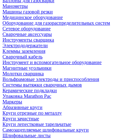
Баллоны для газосварки
Манометры
Машины газовой резки
Медицинское оборудование
Оборудование для газораспределительных систем
Сетевое оборудование
Сварочные аксессуары
Инструменты сварщика
Электрододержатели
Клеммы заземления
Сварочный кабель
Инструмент и вспомогательное оборудование
Магнитные угольники
Молотки сварщика
Вольфрамовые электроды и приспособления
Системы вытяжки сварочных дымов
Керамические подкладки
Упаковка Marathon Pac
Маркеры
Абразивные круги
Круги отрезные по металлу
Круги зачистные
Круги лепестковые тарельчатые
Самозацепляемые шлифовальные круги
Шлифовальные листы