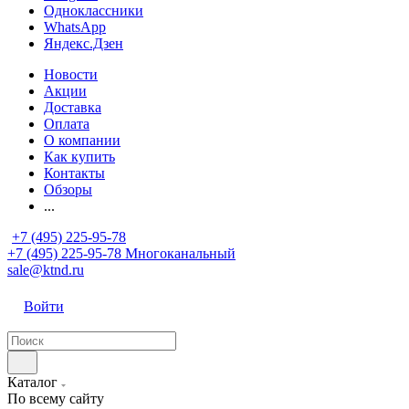
Одноклассники
WhatsApp
Яндекс.Дзен
Новости
Акции
Доставка
Оплата
О компании
Как купить
Контакты
Обзоры
...
+7 (495) 225-95-78
+7 (495) 225-95-78
Многоканальный
sale@ktnd.ru
Войти
Каталог
По всему сайту