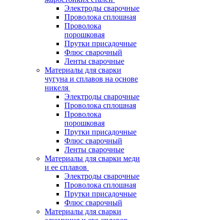
Электроды сварочные
Проволока сплошная
Проволока
порошковая
Прутки присадочные
Флюс сварочный
Ленты сварочные
Материалы для сварки
чугуна и сплавов на основе
никеля
Электроды сварочные
Проволока сплошная
Проволока
порошковая
Прутки присадочные
Флюс сварочный
Ленты сварочные
Материалы для сварки меди
и ее сплавов
Электроды сварочные
Проволока сплошная
Прутки присадочные
Флюс сварочный
Материалы для сварки