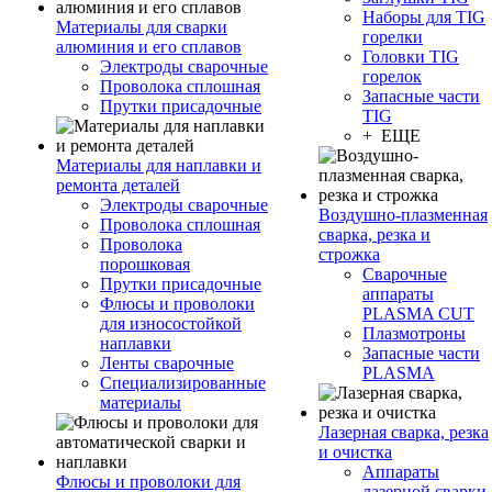
Наборы для TIG
Материалы для сварки
горелки
алюминия и его сплавов
Головки TIG
Электроды сварочные
горелок
Проволока сплошная
Запасные части
Прутки присадочные
TIG
+ ЕЩЕ
Материалы для наплавки и
ремонта деталей
Электроды сварочные
Воздушно-плазменная
Проволока сплошная
сварка, резка и
Проволока
строжка
порошковая
Сварочные
Прутки присадочные
аппараты
Флюсы и проволоки
PLASMA CUT
для износостойкой
Плазмотроны
наплавки
Запасные части
Ленты сварочные
PLASMA
Специализированные
материалы
Лазерная сварка, резка
и очистка
Аппараты
Флюсы и проволоки для
лазерной сварки