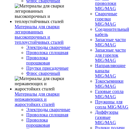
Флюс сварочный
проволоки
MIG/MAG
Сварочные
горелки
MIG/MAG
Материалы для сварки
Соединительны
легированных
кабель
высокопрочных и
Запасные части
теплоустойчивых сталей
MIG/MAG
Электроды сварочные
Запасные части
Проволока сплошная
для горелок
Проволока
MIG/MAG
порошковая
Направляющие
Прутки присадочные
каналы
Флюс сварочный
MIG/MAG
Токосъемники
MIG/MAG
Газовые сопла
Материалы для сварки
MIG/MAG
нержавеющих и
Пружины для
жаростойких сталей
сопла MIG/MAG
Электроды сварочные
Диффузоры
Проволока сплошная
газовые
Проволока
MIG/MAG
порошковая
Ролики подачи