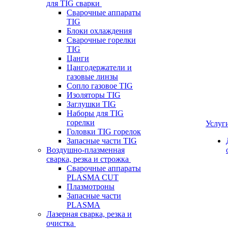
для TIG сварки
Сварочные аппараты
TIG
Блоки охлаждения
Сварочные горелки
TIG
Цанги
Цангодержатели и
газовые линзы
Сопло газовое TIG
Изоляторы TIG
Заглушки TIG
Наборы для TIG
горелки
Услуг
Головки TIG горелок
Запасные части TIG
Воздушно-плазменная
сварка, резка и строжка
Сварочные аппараты
PLASMA CUT
Плазмотроны
Запасные части
PLASMA
Лазерная сварка, резка и
очистка