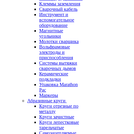
Клеммы заземления
Сварочный кабель
Инструмент и
вспомогательное
оборудование
Магнитные
угольники
Молотки сварщика
Вольфрамовые
электроды и
приспособления
Системы вытяжки
сварочных дымов
Керамические
подкладки
Упаковка Marathon
Pac
Маркеры
Абразивные круги
Круги отрезные по
металлу
Круги зачистные
Круги лепестковые
тарельчатые
Самозацепляемые