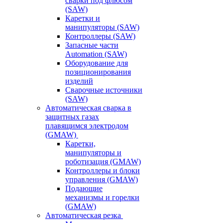
сварки под флюсом
(SAW)
Каретки и
манипуляторы (SAW)
Контроллеры (SAW)
Запасные части
Automation (SAW)
Оборудование для
позиционирования
изделий
Сварочные источники
(SAW)
Автоматическая сварка в
защитных газах
плавящимся электродом
(GMAW)
Каретки,
манипуляторы и
роботизация (GMAW)
Контроллеры и блоки
управления (GMAW)
Подающие
механизмы и горелки
(GMAW)
Автоматическая резка