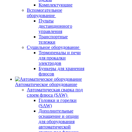
Комплектующие
Вспомогательное
оборудование
Пульты
дистанционного
управления
Транспортные
тележки
Сушильное оборудование
Термопеналы и печи
для прокалки
электродов
Бункеры для хранения
флюсов
Автоматическое оборудование
Автоматическая сварка под
слоем флюса (SAW)
Головки и горелки
(SAW)
Дополнительные
оснащение и опции
для оборудования
автоматической