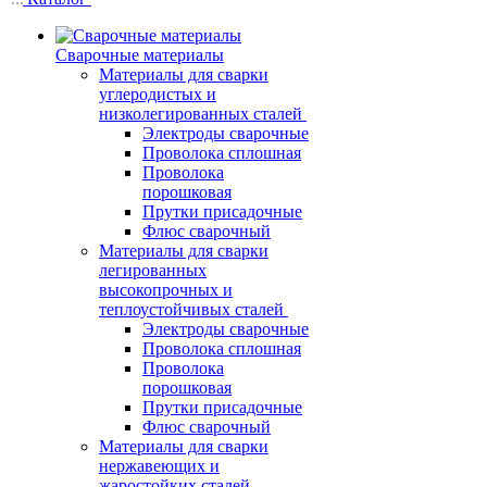
Сварочные материалы
Материалы для сварки
углеродистых и
низколегированных сталей
Электроды сварочные
Проволока сплошная
Проволока
порошковая
Прутки присадочные
Флюс сварочный
Материалы для сварки
легированных
высокопрочных и
теплоустойчивых сталей
Электроды сварочные
Проволока сплошная
Проволока
порошковая
Прутки присадочные
Флюс сварочный
Материалы для сварки
нержавеющих и
жаростойких сталей