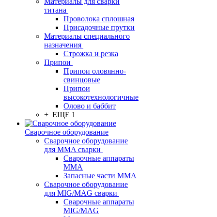
Материалы для сварки
титана
Проволока сплошная
Присадочные прутки
Материалы специального
назначения
Строжка и резка
Припои
Припои оловянно-
свинцовые
Припои
высокотехнологичные
Олово и баббит
+ ЕЩЕ 1
Сварочное оборудование
Сварочное оборудование
для MMA сварки
Сварочные аппараты
MMA
Запасные части MMA
Сварочное оборудование
для MIG/MAG сварки
Сварочные аппараты
MIG/MAG