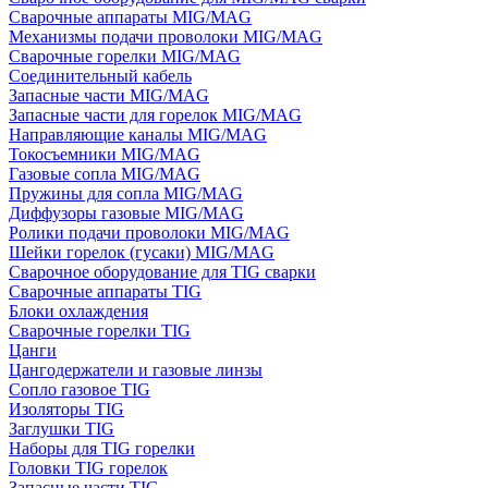
Сварочные аппараты MIG/MAG
Механизмы подачи проволоки MIG/MAG
Сварочные горелки MIG/MAG
Соединительный кабель
Запасные части MIG/MAG
Запасные части для горелок MIG/MAG
Направляющие каналы MIG/MAG
Токосъемники MIG/MAG
Газовые сопла MIG/MAG
Пружины для сопла MIG/MAG
Диффузоры газовые MIG/MAG
Ролики подачи проволоки MIG/MAG
Шейки горелок (гусаки) MIG/MAG
Сварочное оборудование для TIG сварки
Сварочные аппараты TIG
Блоки охлаждения
Сварочные горелки TIG
Цанги
Цангодержатели и газовые линзы
Сопло газовое TIG
Изоляторы TIG
Заглушки TIG
Наборы для TIG горелки
Головки TIG горелок
Запасные части TIG