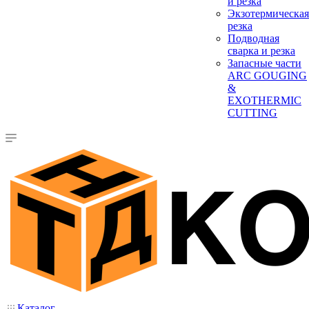
и резка
Экзотермическая
резка
Подводная
сварка и резка
Запасные части
ARC GOUGING
&
EXOTHERMIC
CUTTING
Каталог