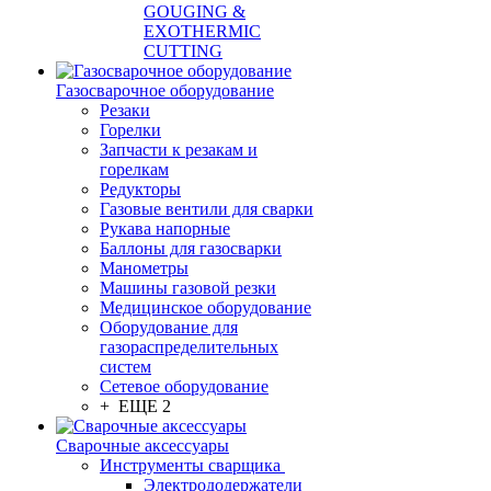
GOUGING &
EXOTHERMIC
CUTTING
Газосварочное оборудование
Резаки
Горелки
Запчасти к резакам и
горелкам
Редукторы
Газовые вентили для сварки
Рукава напорные
Баллоны для газосварки
Манометры
Машины газовой резки
Медицинское оборудование
Оборудование для
газораспределительных
систем
Сетевое оборудование
+ ЕЩЕ 2
Сварочные аксессуары
Инструменты сварщика
Электрододержатели