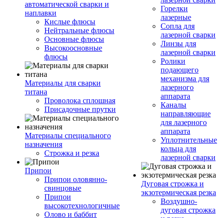
автоматической сварки и
Горелки
наплавки
лазерные
Кислые флюсы
Сопла для
Нейтральные флюсы
лазерной сварки
Основные флюсы
Линзы для
Высокоосновные
лазерной сварки
флюсы
Ролики
подающего
механизма для
Материалы для сварки
лазерного
титана
аппарата
Проволока сплошная
Каналы
Присадочные прутки
направляющие
для лазерного
аппарата
Материалы специального
Уплотнительные
назначения
кольца для
Строжка и резка
лазерной сварки
Припои
Припои оловянно-
Дуговая строжка и
свинцовые
экзотермическая резка
Припои
Воздушно-
высокотехнологичные
дуговая строжка
Олово и баббит