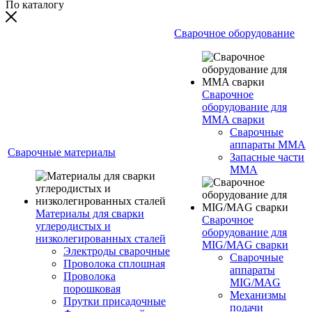
По каталогу
Сварочное оборудование
Сварочное
оборудование для
MMA сварки
Сварочные
аппараты MMA
Сварочные материалы
Запасные части
MMA
Материалы для сварки
Сварочное
углеродистых и
оборудование для
низколегированных сталей
MIG/MAG сварки
Электроды сварочные
Сварочные
Проволока сплошная
аппараты
Проволока
MIG/MAG
порошковая
Механизмы
Прутки присадочные
подачи