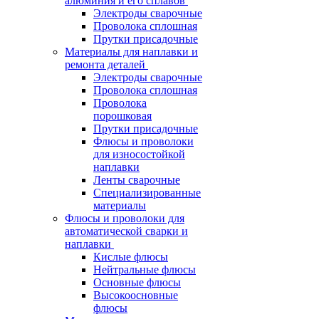
алюминия и его сплавов
Электроды сварочные
Проволока сплошная
Прутки присадочные
Материалы для наплавки и
ремонта деталей
Электроды сварочные
Проволока сплошная
Проволока
порошковая
Прутки присадочные
Флюсы и проволоки
для износостойкой
наплавки
Ленты сварочные
Специализированные
материалы
Флюсы и проволоки для
автоматической сварки и
наплавки
Кислые флюсы
Нейтральные флюсы
Основные флюсы
Высокоосновные
флюсы