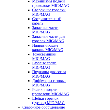
Механизмы подачи
проволоки MIG/MAG
Сварочные горелки
MIG/MAG
Соединительный
кабель
Запасные части
MIG/MAG
Запасные части для
горелок MIG/MAG
Направляющие
каналы MIG/MAG
Токосъемники
MIG/MAG
Газовые сопла
MIG/MAG
Пружины для сопла
MIG/MAG
Диффузоры газовые
MIG/MAG
Ролики подачи
проволоки MIG/MAG
Шейки горелок
(гусаки) MIG/MAG
Сварочное оборудование