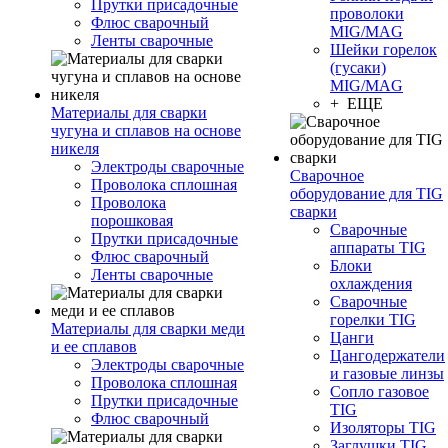
Прутки присадочные
проволоки
Флюс сварочный
MIG/MAG
Ленты сварочные
Шейки горелок
(гусаки)
MIG/MAG
+ ЕЩЕ
Материалы для сварки
чугуна и сплавов на основе
никеля
Электроды сварочные
Сварочное
Проволока сплошная
оборудование для TIG
Проволока
сварки
порошковая
Сварочные
Прутки присадочные
аппараты TIG
Флюс сварочный
Блоки
Ленты сварочные
охлаждения
Сварочные
горелки TIG
Материалы для сварки меди
Цанги
и ее сплавов
Цангодержатели
Электроды сварочные
и газовые линзы
Проволока сплошная
Сопло газовое
Прутки присадочные
TIG
Флюс сварочный
Изоляторы TIG
Заглушки TIG