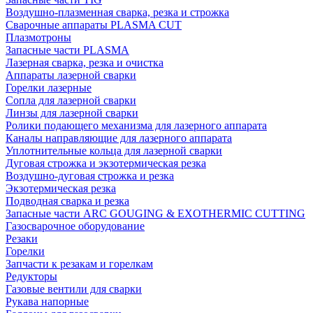
Воздушно-плазменная сварка, резка и строжка
Сварочные аппараты PLASMA CUT
Плазмотроны
Запасные части PLASMA
Лазерная сварка, резка и очистка
Аппараты лазерной сварки
Горелки лазерные
Сопла для лазерной сварки
Линзы для лазерной сварки
Ролики подающего механизма для лазерного аппарата
Каналы направляющие для лазерного аппарата
Уплотнительные кольца для лазерной сварки
Дуговая строжка и экзотермическая резка
Воздушно-дуговая строжка и резка
Экзотермическая резка
Подводная сварка и резка
Запасные части ARC GOUGING & EXOTHERMIC CUTTING
Газосварочное оборудование
Резаки
Горелки
Запчасти к резакам и горелкам
Редукторы
Газовые вентили для сварки
Рукава напорные