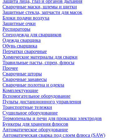
Защита лица, глаз и органов дыхания
Сварочные маски, шлемы и щитки
Защитные стекла, запчасти для масок
Блоки подачи воздуха
Защитные очки
Респираторы
Спецодежда для сварщиков
Одежда сварщика
Обувь сварщика
Перчатки сварочные
Химические материалы для сварки
Травильные пасты, спреи, флюсы
Прочее
Сварочные шторы
Сварочные занавесы
Сварочные полотна и одеяла
Комплектующие
Вспомогательное оборудование
Пульты дистанционного управления
Транспортные тележки
Сушильное оборудование
Термопеналы и печи для прокалки электродов
Бункеры для хранения флюсов
Автоматическое оборудование
Автоматическая сварка под слоем флюса (SAW)