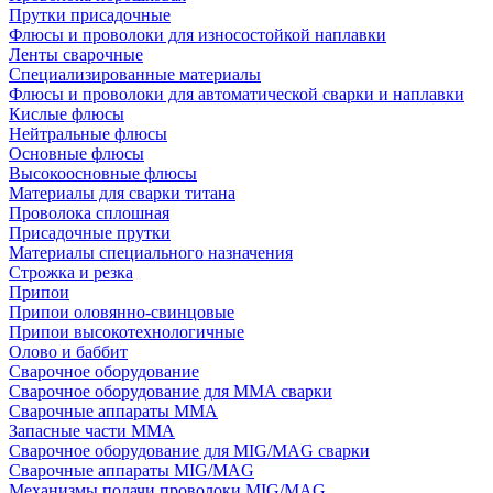
Прутки присадочные
Флюсы и проволоки для износостойкой наплавки
Ленты сварочные
Специализированные материалы
Флюсы и проволоки для автоматической сварки и наплавки
Кислые флюсы
Нейтральные флюсы
Основные флюсы
Высокоосновные флюсы
Материалы для сварки титана
Проволока сплошная
Присадочные прутки
Материалы специального назначения
Строжка и резка
Припои
Припои оловянно-свинцовые
Припои высокотехнологичные
Олово и баббит
Сварочное оборудование
Сварочное оборудование для MMA сварки
Сварочные аппараты MMA
Запасные части MMA
Сварочное оборудование для MIG/MAG сварки
Сварочные аппараты MIG/MAG
Механизмы подачи проволоки MIG/MAG