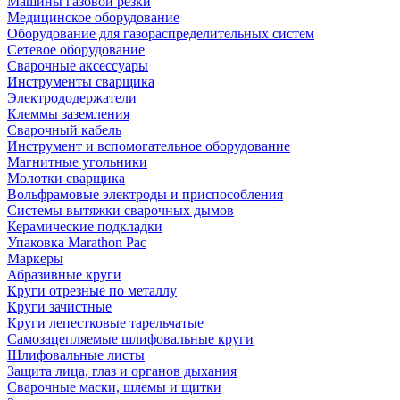
Машины газовой резки
Медицинское оборудование
Оборудование для газораспределительных систем
Сетевое оборудование
Сварочные аксессуары
Инструменты сварщика
Электрододержатели
Клеммы заземления
Сварочный кабель
Инструмент и вспомогательное оборудование
Магнитные угольники
Молотки сварщика
Вольфрамовые электроды и приспособления
Системы вытяжки сварочных дымов
Керамические подкладки
Упаковка Marathon Pac
Маркеры
Абразивные круги
Круги отрезные по металлу
Круги зачистные
Круги лепестковые тарельчатые
Самозацепляемые шлифовальные круги
Шлифовальные листы
Защита лица, глаз и органов дыхания
Сварочные маски, шлемы и щитки