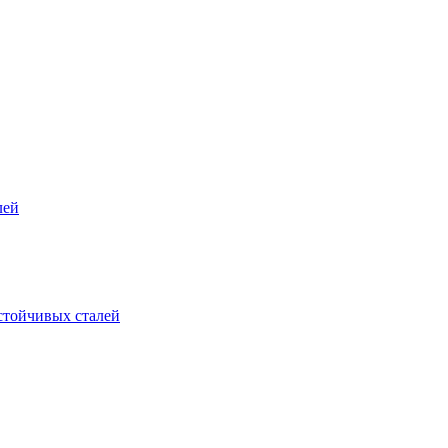
лей
стойчивых сталей