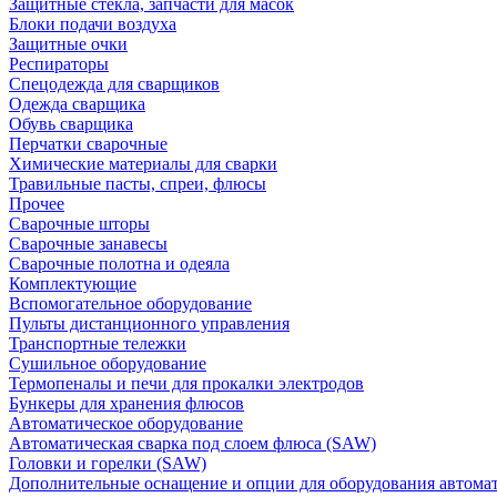
Защитные стекла, запчасти для масок
Блоки подачи воздуха
Защитные очки
Респираторы
Спецодежда для сварщиков
Одежда сварщика
Обувь сварщика
Перчатки сварочные
Химические материалы для сварки
Травильные пасты, спреи, флюсы
Прочее
Сварочные шторы
Сварочные занавесы
Сварочные полотна и одеяла
Комплектующие
Вспомогательное оборудование
Пульты дистанционного управления
Транспортные тележки
Сушильное оборудование
Термопеналы и печи для прокалки электродов
Бункеры для хранения флюсов
Автоматическое оборудование
Автоматическая сварка под слоем флюса (SAW)
Головки и горелки (SAW)
Дополнительные оснащение и опции для оборудования автома