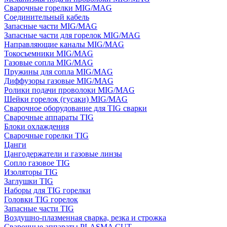
Сварочные горелки MIG/MAG
Соединительный кабель
Запасные части MIG/MAG
Запасные части для горелок MIG/MAG
Направляющие каналы MIG/MAG
Токосъемники MIG/MAG
Газовые сопла MIG/MAG
Пружины для сопла MIG/MAG
Диффузоры газовые MIG/MAG
Ролики подачи проволоки MIG/MAG
Шейки горелок (гусаки) MIG/MAG
Сварочное оборудование для TIG сварки
Сварочные аппараты TIG
Блоки охлаждения
Сварочные горелки TIG
Цанги
Цангодержатели и газовые линзы
Сопло газовое TIG
Изоляторы TIG
Заглушки TIG
Наборы для TIG горелки
Головки TIG горелок
Запасные части TIG
Воздушно-плазменная сварка, резка и строжка
Сварочные аппараты PLASMA CUT