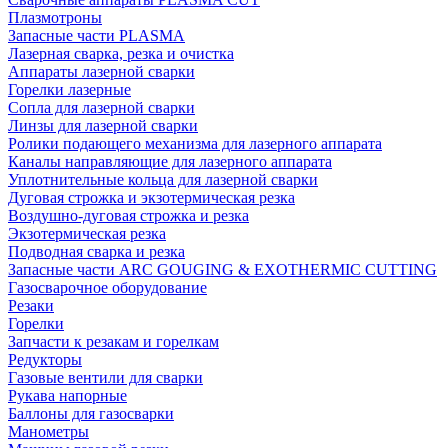
Плазмотроны
Запасные части PLASMA
Лазерная сварка, резка и очистка
Аппараты лазерной сварки
Горелки лазерные
Сопла для лазерной сварки
Линзы для лазерной сварки
Ролики подающего механизма для лазерного аппарата
Каналы направляющие для лазерного аппарата
Уплотнительные кольца для лазерной сварки
Дуговая строжка и экзотермическая резка
Воздушно-дуговая строжка и резка
Экзотермическая резка
Подводная сварка и резка
Запасные части ARC GOUGING & EXOTHERMIC CUTTING
Газосварочное оборудование
Резаки
Горелки
Запчасти к резакам и горелкам
Редукторы
Газовые вентили для сварки
Рукава напорные
Баллоны для газосварки
Манометры