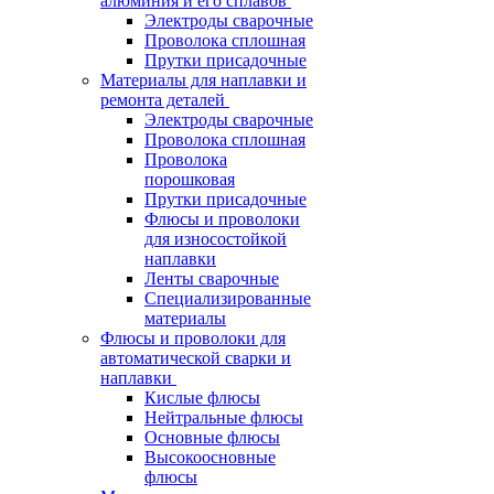
алюминия и его сплавов
Электроды сварочные
Проволока сплошная
Прутки присадочные
Материалы для наплавки и
ремонта деталей
Электроды сварочные
Проволока сплошная
Проволока
порошковая
Прутки присадочные
Флюсы и проволоки
для износостойкой
наплавки
Ленты сварочные
Специализированные
материалы
Флюсы и проволоки для
автоматической сварки и
наплавки
Кислые флюсы
Нейтральные флюсы
Основные флюсы
Высокоосновные
флюсы