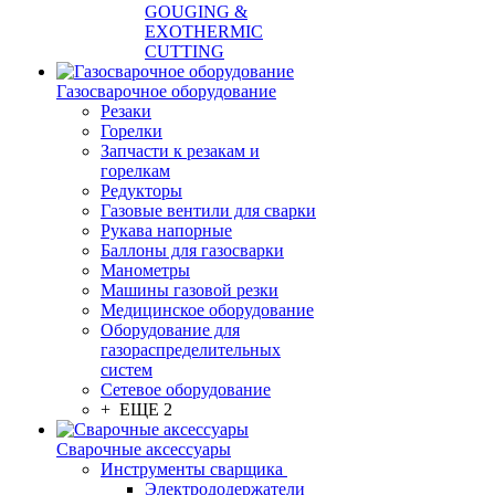
GOUGING &
EXOTHERMIC
CUTTING
Газосварочное оборудование
Резаки
Горелки
Запчасти к резакам и
горелкам
Редукторы
Газовые вентили для сварки
Рукава напорные
Баллоны для газосварки
Манометры
Машины газовой резки
Медицинское оборудование
Оборудование для
газораспределительных
систем
Сетевое оборудование
+ ЕЩЕ 2
Сварочные аксессуары
Инструменты сварщика
Электрододержатели