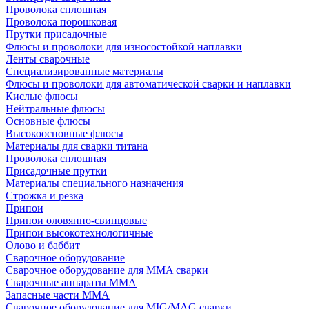
Проволока сплошная
Проволока порошковая
Прутки присадочные
Флюсы и проволоки для износостойкой наплавки
Ленты сварочные
Специализированные материалы
Флюсы и проволоки для автоматической сварки и наплавки
Кислые флюсы
Нейтральные флюсы
Основные флюсы
Высокоосновные флюсы
Материалы для сварки титана
Проволока сплошная
Присадочные прутки
Материалы специального назначения
Строжка и резка
Припои
Припои оловянно-свинцовые
Припои высокотехнологичные
Олово и баббит
Сварочное оборудование
Сварочное оборудование для MMA сварки
Сварочные аппараты MMA
Запасные части MMA
Сварочное оборудование для MIG/MAG сварки