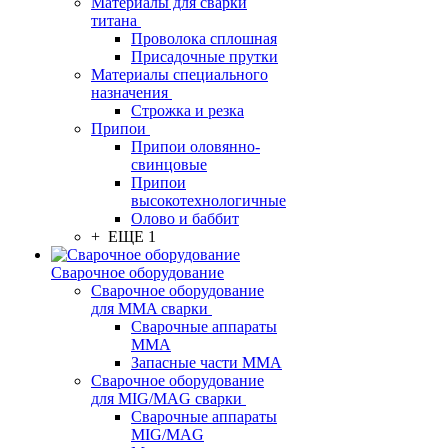
Материалы для сварки
титана
Проволока сплошная
Присадочные прутки
Материалы специального
назначения
Строжка и резка
Припои
Припои оловянно-
свинцовые
Припои
высокотехнологичные
Олово и баббит
+ ЕЩЕ 1
Сварочное оборудование
Сварочное оборудование
для MMA сварки
Сварочные аппараты
MMA
Запасные части MMA
Сварочное оборудование
для MIG/MAG сварки
Сварочные аппараты
MIG/MAG