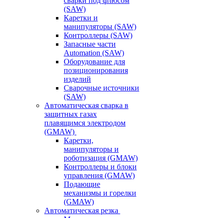
сварки под флюсом
(SAW)
Каретки и
манипуляторы (SAW)
Контроллеры (SAW)
Запасные части
Automation (SAW)
Оборудование для
позиционирования
изделий
Сварочные источники
(SAW)
Автоматическая сварка в
защитных газах
плавящимся электродом
(GMAW)
Каретки,
манипуляторы и
роботизация (GMAW)
Контроллеры и блоки
управления (GMAW)
Подающие
механизмы и горелки
(GMAW)
Автоматическая резка