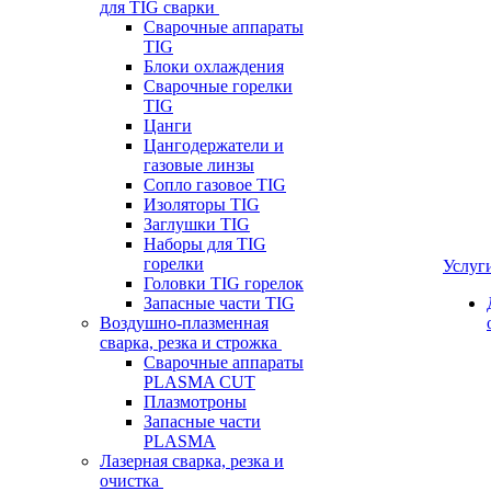
для TIG сварки
Сварочные аппараты
TIG
Блоки охлаждения
Сварочные горелки
TIG
Цанги
Цангодержатели и
газовые линзы
Сопло газовое TIG
Изоляторы TIG
Заглушки TIG
Наборы для TIG
горелки
Услуг
Головки TIG горелок
Запасные части TIG
Воздушно-плазменная
сварка, резка и строжка
Сварочные аппараты
PLASMA CUT
Плазмотроны
Запасные части
PLASMA
Лазерная сварка, резка и
очистка