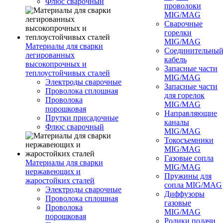
Флюс сварочный
проволоки
MIG/MAG
Сварочные
горелки
MIG/MAG
Материалы для сварки
Соединительны
легированных
кабель
высокопрочных и
Запасные части
теплоустойчивых сталей
MIG/MAG
Электроды сварочные
Запасные части
Проволока сплошная
для горелок
Проволока
MIG/MAG
порошковая
Направляющие
Прутки присадочные
каналы
Флюс сварочный
MIG/MAG
Токосъемники
MIG/MAG
Газовые сопла
Материалы для сварки
MIG/MAG
нержавеющих и
Пружины для
жаростойких сталей
сопла MIG/MAG
Электроды сварочные
Диффузоры
Проволока сплошная
газовые
Проволока
MIG/MAG
порошковая
Ролики подачи