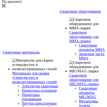
По каталогу
Сварочное оборудование
Сварочное
оборудование для
MMA сварки
Сварочные
аппараты MMA
Сварочные материалы
Запасные части
MMA
Материалы для сварки
Сварочное
углеродистых и
оборудование для
низколегированных сталей
MIG/MAG сварки
Электроды сварочные
Сварочные
Проволока сплошная
аппараты
Проволока
MIG/MAG
порошковая
Механизмы
Прутки присадочные
подачи