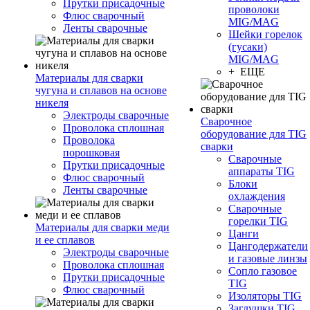
Прутки присадочные
проволоки
Флюс сварочный
MIG/MAG
Ленты сварочные
Шейки горелок
(гусаки)
MIG/MAG
+ ЕЩЕ
Материалы для сварки
чугуна и сплавов на основе
никеля
Электроды сварочные
Сварочное
Проволока сплошная
оборудование для TIG
Проволока
сварки
порошковая
Сварочные
Прутки присадочные
аппараты TIG
Флюс сварочный
Блоки
Ленты сварочные
охлаждения
Сварочные
горелки TIG
Материалы для сварки меди
Цанги
и ее сплавов
Цангодержатели
Электроды сварочные
и газовые линзы
Проволока сплошная
Сопло газовое
Прутки присадочные
TIG
Флюс сварочный
Изоляторы TIG
Заглушки TIG