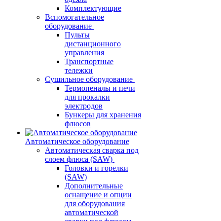
Комплектующие
Вспомогательное
оборудование
Пульты
дистанционного
управления
Транспортные
тележки
Сушильное оборудование
Термопеналы и печи
для прокалки
электродов
Бункеры для хранения
флюсов
Автоматическое оборудование
Автоматическая сварка под
слоем флюса (SAW)
Головки и горелки
(SAW)
Дополнительные
оснащение и опции
для оборудования
автоматической