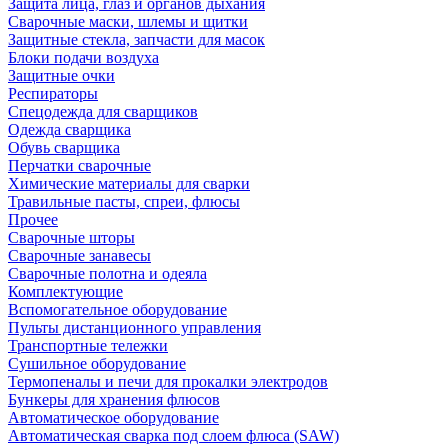
Защита лица, глаз и органов дыхания
Сварочные маски, шлемы и щитки
Защитные стекла, запчасти для масок
Блоки подачи воздуха
Защитные очки
Респираторы
Спецодежда для сварщиков
Одежда сварщика
Обувь сварщика
Перчатки сварочные
Химические материалы для сварки
Травильные пасты, спреи, флюсы
Прочее
Сварочные шторы
Сварочные занавесы
Сварочные полотна и одеяла
Комплектующие
Вспомогательное оборудование
Пульты дистанционного управления
Транспортные тележки
Сушильное оборудование
Термопеналы и печи для прокалки электродов
Бункеры для хранения флюсов
Автоматическое оборудование
Автоматическая сварка под слоем флюса (SAW)