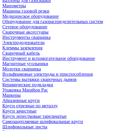
Баллоны для газосварки
Манометры
Машины газовой резки
Медицинское оборудование
Оборудование для газораспределительных систем
Сетевое оборудование
Сварочные аксессуары
Инструменты сварщика
Электрододержатели
Клеммы заземления
Сварочный кабель
Инструмент и вспомогательное оборудование
Магнитные угольники
Молотки сварщика
Вольфрамовые электроды и приспособления
Системы вытяжки сварочных дымов
Керамические подкладки
Упаковка Marathon Pac
Маркеры
Абразивные круги
Круги отрезные по металлу
Круги зачистные
Круги лепестковые тарельчатые
Самозацепляемые шлифовальные круги
Шлифовальные листы