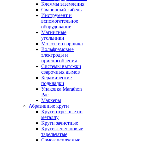
Клеммы заземления
Сварочный кабель
Инструмент и
вспомогательное
оборудование
Магнитные
угольники
Молотки сварщика
Вольфрамовые
электроды и
приспособления
Системы вытяжки
сварочных дымов
Керамические
подкладки
Упаковка Marathon
Pac
Маркеры
Абразивные круги
Круги отрезные по
металлу
Круги зачистные
Круги лепестковые
тарельчатые
Самозацепляемые