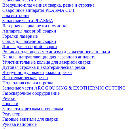
Воздушно-плазменная сварка, резка и строжка
Сварочные аппараты PLASMA CUT
Плазмотроны
Запасные части PLASMA
Лазерная сварка, резка и очистка
Аппараты лазерной сварки
Горелки лазерные
Сопла для лазерной сварки
Линзы для лазерной сварки
Ролики подающего механизма для лазерного аппарата
Каналы направляющие для лазерного аппарата
Уплотнительные кольца для лазерной сварки
Дуговая строжка и экзотермическая резка
Воздушно-дуговая строжка и резка
Экзотермическая резка
Подводная сварка и резка
Запасные части ARC GOUGING & EXOTHERMIC CUTTING
Газосварочное оборудование
Резаки
Горелки
Запчасти к резакам и горелкам
Редукторы
Газовые вентили для сварки
Рукава напорные