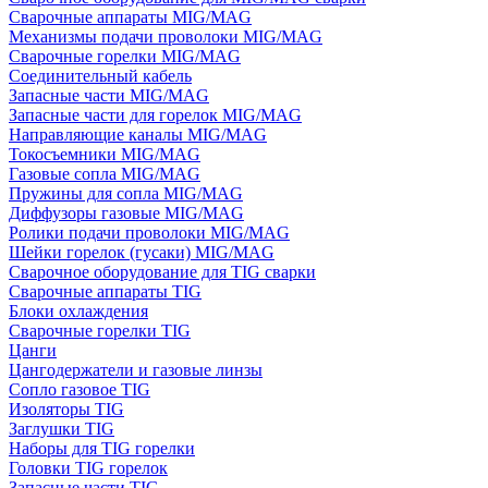
Сварочные аппараты MIG/MAG
Механизмы подачи проволоки MIG/MAG
Сварочные горелки MIG/MAG
Соединительный кабель
Запасные части MIG/MAG
Запасные части для горелок MIG/MAG
Направляющие каналы MIG/MAG
Токосъемники MIG/MAG
Газовые сопла MIG/MAG
Пружины для сопла MIG/MAG
Диффузоры газовые MIG/MAG
Ролики подачи проволоки MIG/MAG
Шейки горелок (гусаки) MIG/MAG
Сварочное оборудование для TIG сварки
Сварочные аппараты TIG
Блоки охлаждения
Сварочные горелки TIG
Цанги
Цангодержатели и газовые линзы
Сопло газовое TIG
Изоляторы TIG
Заглушки TIG
Наборы для TIG горелки
Головки TIG горелок
Запасные части TIG