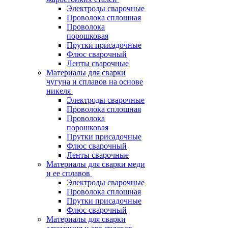
Электроды сварочные
Проволока сплошная
Проволока
порошковая
Прутки присадочные
Флюс сварочный
Ленты сварочные
Материалы для сварки
чугуна и сплавов на основе
никеля
Электроды сварочные
Проволока сплошная
Проволока
порошковая
Прутки присадочные
Флюс сварочный
Ленты сварочные
Материалы для сварки меди
и ее сплавов
Электроды сварочные
Проволока сплошная
Прутки присадочные
Флюс сварочный
Материалы для сварки