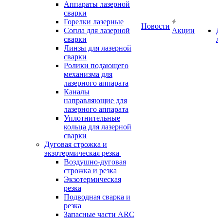
Аппараты лазерной
сварки
Горелки лазерные
Новости
Сопла для лазерной
Акции
сварки
Линзы для лазерной
сварки
Ролики подающего
механизма для
лазерного аппарата
Каналы
направляющие для
лазерного аппарата
Уплотнительные
кольца для лазерной
сварки
Дуговая строжка и
экзотермическая резка
Воздушно-дуговая
строжка и резка
Экзотермическая
резка
Подводная сварка и
резка
Запасные части ARC