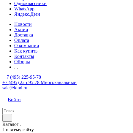
Одноклассники
WhatsApp
Яндекс.Дзен
Новости
Акции
Доставка
Оплата
О компании
Как купить
Контакты
Обзоры
...
+7 (495) 225-95-78
+7 (495) 225-95-78
Многоканальный
sale@ktnd.ru
Войти
Каталог
По всему сайту