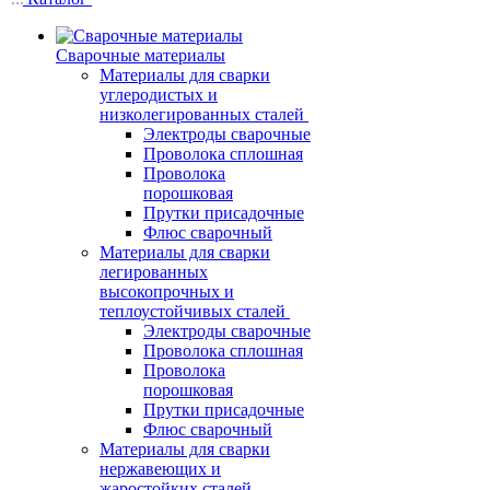
Сварочные материалы
Материалы для сварки
углеродистых и
низколегированных сталей
Электроды сварочные
Проволока сплошная
Проволока
порошковая
Прутки присадочные
Флюс сварочный
Материалы для сварки
легированных
высокопрочных и
теплоустойчивых сталей
Электроды сварочные
Проволока сплошная
Проволока
порошковая
Прутки присадочные
Флюс сварочный
Материалы для сварки
нержавеющих и
жаростойких сталей