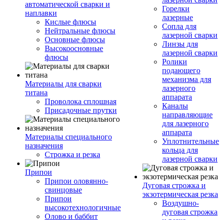
автоматической сварки и
Горелки
наплавки
лазерные
Кислые флюсы
Сопла для
Нейтральные флюсы
лазерной сварки
Основные флюсы
Линзы для
Высокоосновные
лазерной сварки
флюсы
Ролики
подающего
механизма для
Материалы для сварки
лазерного
титана
аппарата
Проволока сплошная
Каналы
Присадочные прутки
направляющие
для лазерного
аппарата
Материалы специального
Уплотнительные
назначения
кольца для
Строжка и резка
лазерной сварки
Припои
Припои оловянно-
Дуговая строжка и
свинцовые
экзотермическая резка
Припои
Воздушно-
высокотехнологичные
дуговая строжка
Олово и баббит