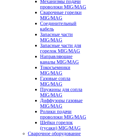
Механизмы подачи
проволоки MIG/MAG
Сварочные горелки
MIG/MAG
Соединительный
кабель
Запасные части
MIG/MAG
Запасные части для
горелок MIG/MAG
Направляющие
каналы MIG/MAG
Токосъемники
MIG/MAG
Газовые сопла
MIG/MAG
Пружины для сопла
MIG/MAG
Диффузоры газовые
MIG/MAG
Ролики подачи
проволоки MIG/MAG
Шейки горелок
(гусаки) MIG/MAG
Сварочное оборудование