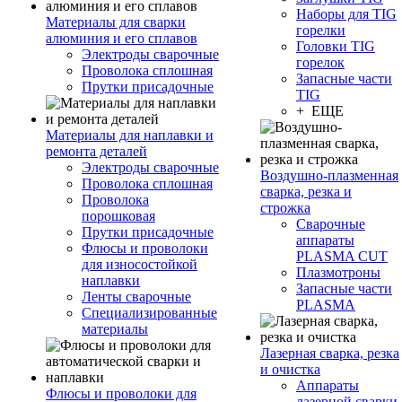
Наборы для TIG
Материалы для сварки
горелки
алюминия и его сплавов
Головки TIG
Электроды сварочные
горелок
Проволока сплошная
Запасные части
Прутки присадочные
TIG
+ ЕЩЕ
Материалы для наплавки и
ремонта деталей
Электроды сварочные
Воздушно-плазменная
Проволока сплошная
сварка, резка и
Проволока
строжка
порошковая
Сварочные
Прутки присадочные
аппараты
Флюсы и проволоки
PLASMA CUT
для износостойкой
Плазмотроны
наплавки
Запасные части
Ленты сварочные
PLASMA
Специализированные
материалы
Лазерная сварка, резка
и очистка
Аппараты
Флюсы и проволоки для
лазерной сварки