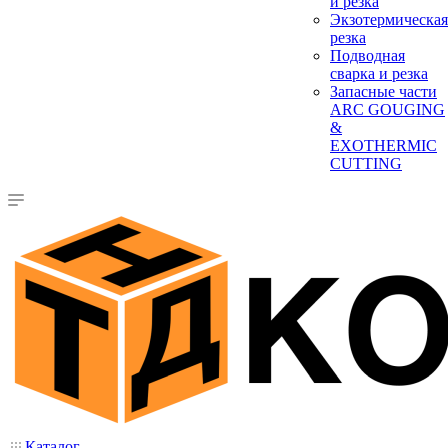
и резка
Экзотермическая
резка
Подводная
сварка и резка
Запасные части
ARC GOUGING
&
EXOTHERMIC
CUTTING
Каталог