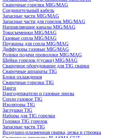
Сварочные горелки MIG/MAG
Соединительный кабель
Запасные части MIG/MAG
Запасные части для горелок MIG/MAG
Направляющие каналы MIG/MAG
Токосъемники MIG/MAG
Газовые сопла MIG/MAG
Пружины для сопла MIG/MAG
Диффузоры газовые MIG/MAG
Ролики подачи проволоки MIG/MAG
Шейки горелок (гусаки) MIG/MAG
Сварочное оборудование для TIG сварки
Сварочные аппараты TIG
Блоки охлаждения
Сварочные горелки TIG
Цанги
Цангодержатели и газовые линзы
Сопло газовое TIG
Изоляторы TIG
Заглушки TIG
Наборы для TIG горелки
Головки TIG горелок
Запасные части TIG
Воздушно-плазменная сварка, резка и строжка
Сварочные аппараты PLASMA CUT