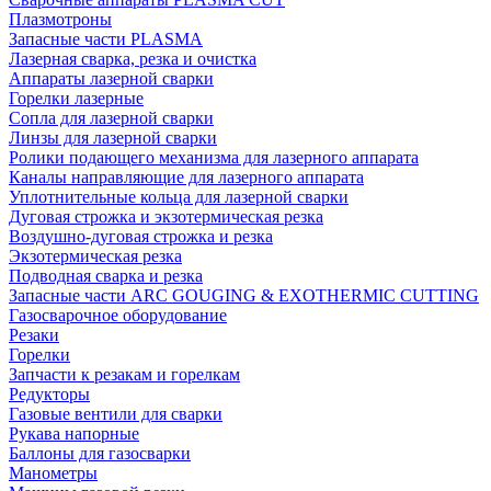
Плазмотроны
Запасные части PLASMA
Лазерная сварка, резка и очистка
Аппараты лазерной сварки
Горелки лазерные
Сопла для лазерной сварки
Линзы для лазерной сварки
Ролики подающего механизма для лазерного аппарата
Каналы направляющие для лазерного аппарата
Уплотнительные кольца для лазерной сварки
Дуговая строжка и экзотермическая резка
Воздушно-дуговая строжка и резка
Экзотермическая резка
Подводная сварка и резка
Запасные части ARC GOUGING & EXOTHERMIC CUTTING
Газосварочное оборудование
Резаки
Горелки
Запчасти к резакам и горелкам
Редукторы
Газовые вентили для сварки
Рукава напорные
Баллоны для газосварки
Манометры