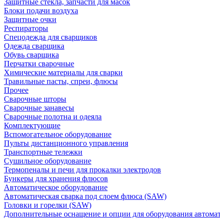
Защитные стекла, запчасти для масок
Блоки подачи воздуха
Защитные очки
Респираторы
Спецодежда для сварщиков
Одежда сварщика
Обувь сварщика
Перчатки сварочные
Химические материалы для сварки
Травильные пасты, спреи, флюсы
Прочее
Сварочные шторы
Сварочные занавесы
Сварочные полотна и одеяла
Комплектующие
Вспомогательное оборудование
Пульты дистанционного управления
Транспортные тележки
Сушильное оборудование
Термопеналы и печи для прокалки электродов
Бункеры для хранения флюсов
Автоматическое оборудование
Автоматическая сварка под слоем флюса (SAW)
Головки и горелки (SAW)
Дополнительные оснащение и опции для оборудования автома