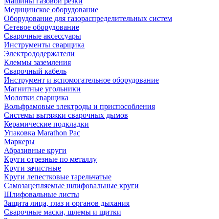
Машины газовой резки
Медицинское оборудование
Оборудование для газораспределительных систем
Сетевое оборудование
Сварочные аксессуары
Инструменты сварщика
Электрододержатели
Клеммы заземления
Сварочный кабель
Инструмент и вспомогательное оборудование
Магнитные угольники
Молотки сварщика
Вольфрамовые электроды и приспособления
Системы вытяжки сварочных дымов
Керамические подкладки
Упаковка Marathon Pac
Маркеры
Абразивные круги
Круги отрезные по металлу
Круги зачистные
Круги лепестковые тарельчатые
Самозацепляемые шлифовальные круги
Шлифовальные листы
Защита лица, глаз и органов дыхания
Сварочные маски, шлемы и щитки