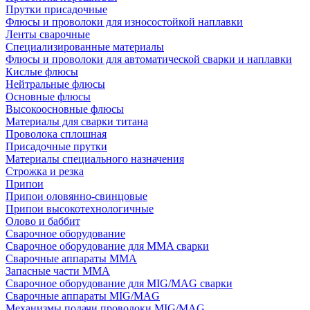
Прутки присадочные
Флюсы и проволоки для износостойкой наплавки
Ленты сварочные
Специализированные материалы
Флюсы и проволоки для автоматической сварки и наплавки
Кислые флюсы
Нейтральные флюсы
Основные флюсы
Высокоосновные флюсы
Материалы для сварки титана
Проволока сплошная
Присадочные прутки
Материалы специального назначения
Строжка и резка
Припои
Припои оловянно-свинцовые
Припои высокотехнологичные
Олово и баббит
Сварочное оборудование
Сварочное оборудование для MMA сварки
Сварочные аппараты MMA
Запасные части MMA
Сварочное оборудование для MIG/MAG сварки
Сварочные аппараты MIG/MAG
Механизмы подачи проволоки MIG/MAG