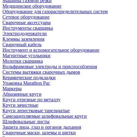
Машины газовой резки
Медицинское оборудование
Оборудование для газораспределительных систем
Сетевое оборудование
Сварочные аксессуары
Инструменты сварщика
Электрододержатели
Клеммы заземления
Сварочный кабель
Инструмент и вспомогательное оборудование
Магнитные угольники
Молотки сварщика
Вольфрамовые электроды и приспособления
Системы вытяжки сварочных дымов
Керамические подкладки
Упаковка Marathon Pac
Маркеры
Абразивные круги
Круги отрезные по металлу
Круги зачистные
Круги лепестковые тарельчатые
Самозацепляемые шлифовальные круги
Шлифовальные листы
Защита лица, глаз и органов дыхания
Сварочные маски, шлемы и щитки