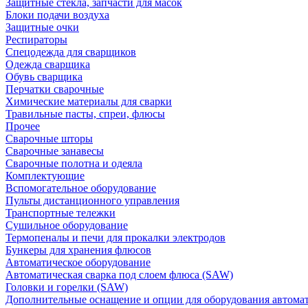
Защитные стекла, запчасти для масок
Блоки подачи воздуха
Защитные очки
Респираторы
Спецодежда для сварщиков
Одежда сварщика
Обувь сварщика
Перчатки сварочные
Химические материалы для сварки
Травильные пасты, спреи, флюсы
Прочее
Сварочные шторы
Сварочные занавесы
Сварочные полотна и одеяла
Комплектующие
Вспомогательное оборудование
Пульты дистанционного управления
Транспортные тележки
Сушильное оборудование
Термопеналы и печи для прокалки электродов
Бункеры для хранения флюсов
Автоматическое оборудование
Автоматическая сварка под слоем флюса (SAW)
Головки и горелки (SAW)
Дополнительные оснащение и опции для оборудования автома