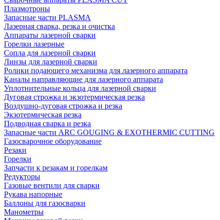
Плазмотроны
Запасные части PLASMA
Лазерная сварка, резка и очистка
Аппараты лазерной сварки
Горелки лазерные
Сопла для лазерной сварки
Линзы для лазерной сварки
Ролики подающего механизма для лазерного аппарата
Каналы направляющие для лазерного аппарата
Уплотнительные кольца для лазерной сварки
Дуговая строжка и экзотермическая резка
Воздушно-дуговая строжка и резка
Экзотермическая резка
Подводная сварка и резка
Запасные части ARC GOUGING & EXOTHERMIC CUTTING
Газосварочное оборудование
Резаки
Горелки
Запчасти к резакам и горелкам
Редукторы
Газовые вентили для сварки
Рукава напорные
Баллоны для газосварки
Манометры