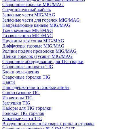
Сварочные горелки MIG/MAG
Соединительный кабель
Запасные части MIG/MAG
Запасные части для горелок MIG/MAG
Направляющие каналы MIG/MAG
Токосъемники MIG/MAG
Газовые сопла MIG/MAG
Пружины для сопла MIG/MAG
Диффузоры газовые MIG/MAG
Ролики подачи проволоки MIG/MAG
Шейки горелок (гусаки) MIG/MAG
Сварочное оборудование для TIG сварки
Сварочные аппараты TIG
Блоки охлаждения
Сварочные горелки TIG
Цанги
Цангодержатели и газовые линзы
Сопло газовое TIG
Изоляторы TIG
Заглушки TIG
Наборы для TIG горелки
Головки TIG горелок
Запасные части TIG
Воздушно-плазменная сварка, резка и строжка
Сварочные аппараты PLASMA CUT