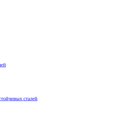
лей
стойчивых сталей