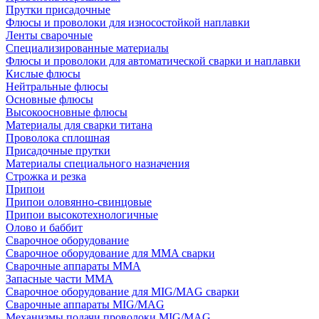
Прутки присадочные
Флюсы и проволоки для износостойкой наплавки
Ленты сварочные
Специализированные материалы
Флюсы и проволоки для автоматической сварки и наплавки
Кислые флюсы
Нейтральные флюсы
Основные флюсы
Высокоосновные флюсы
Материалы для сварки титана
Проволока сплошная
Присадочные прутки
Материалы специального назначения
Строжка и резка
Припои
Припои оловянно-свинцовые
Припои высокотехнологичные
Олово и баббит
Сварочное оборудование
Сварочное оборудование для MMA сварки
Сварочные аппараты MMA
Запасные части MMA
Сварочное оборудование для MIG/MAG сварки
Сварочные аппараты MIG/MAG
Механизмы подачи проволоки MIG/MAG