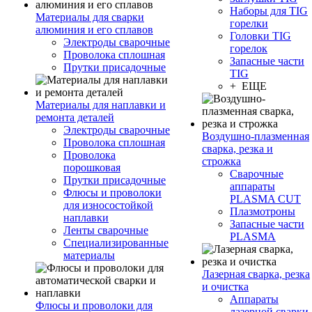
Наборы для TIG
Материалы для сварки
горелки
алюминия и его сплавов
Головки TIG
Электроды сварочные
горелок
Проволока сплошная
Запасные части
Прутки присадочные
TIG
+ ЕЩЕ
Материалы для наплавки и
ремонта деталей
Электроды сварочные
Воздушно-плазменная
Проволока сплошная
сварка, резка и
Проволока
строжка
порошковая
Сварочные
Прутки присадочные
аппараты
Флюсы и проволоки
PLASMA CUT
для износостойкой
Плазмотроны
наплавки
Запасные части
Ленты сварочные
PLASMA
Специализированные
материалы
Лазерная сварка, резка
и очистка
Аппараты
Флюсы и проволоки для
лазерной сварки