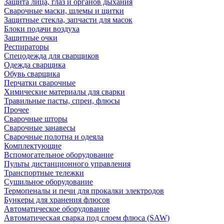
Защита лица, глаз и органов дыхания
Сварочные маски, шлемы и щитки
Защитные стекла, запчасти для масок
Блоки подачи воздуха
Защитные очки
Респираторы
Спецодежда для сварщиков
Одежда сварщика
Обувь сварщика
Перчатки сварочные
Химические материалы для сварки
Травильные пасты, спреи, флюсы
Прочее
Сварочные шторы
Сварочные занавесы
Сварочные полотна и одеяла
Комплектующие
Вспомогательное оборудование
Пульты дистанционного управления
Транспортные тележки
Сушильное оборудование
Термопеналы и печи для прокалки электродов
Бункеры для хранения флюсов
Автоматическое оборудование
Автоматическая сварка под слоем флюса (SAW)