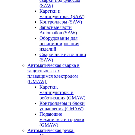
сварки под флюсом
(SAW)
Каретки и
манипуляторы (SAW)
Контроллеры (SAW)
Запасные части
Automation (SAW)
Оборудование для
позиционирования
изделий
Сварочные источники
(SAW)
Автоматическая сварка в
защитных газах
плавящимся электродом
(GMAW)
Каретки,
манипуляторы и
роботизация (GMAW)
Контроллеры и блоки
управления (GMAW)
Подающие
механизмы и горелки
(GMAW)
Автоматическая резка