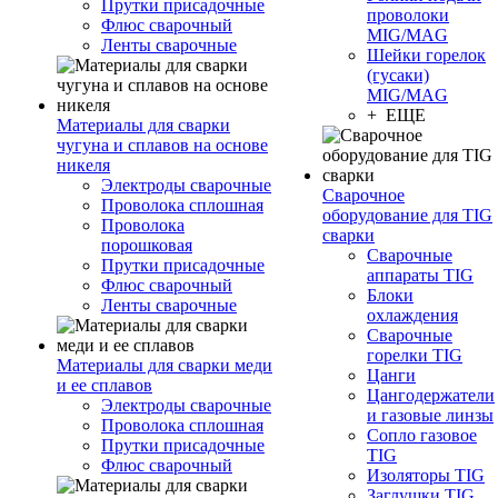
Прутки присадочные
проволоки
Флюс сварочный
MIG/MAG
Ленты сварочные
Шейки горелок
(гусаки)
MIG/MAG
+ ЕЩЕ
Материалы для сварки
чугуна и сплавов на основе
никеля
Электроды сварочные
Сварочное
Проволока сплошная
оборудование для TIG
Проволока
сварки
порошковая
Сварочные
Прутки присадочные
аппараты TIG
Флюс сварочный
Блоки
Ленты сварочные
охлаждения
Сварочные
горелки TIG
Материалы для сварки меди
Цанги
и ее сплавов
Цангодержатели
Электроды сварочные
и газовые линзы
Проволока сплошная
Сопло газовое
Прутки присадочные
TIG
Флюс сварочный
Изоляторы TIG
Заглушки TIG