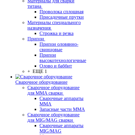
Материалы для сварки
титана
Проволока сплошная
Присадочные прутки
Материалы специального
назначения
Строжка и резка
Припои
Припои оловянно-
свинцовые
Припои
высокотехнологичные
Олово и баббит
+ ЕЩЕ 1
Сварочное оборудование
Сварочное оборудование
для MMA сварки
Сварочные аппараты
MMA
Запасные части MMA
Сварочное оборудование
для MIG/MAG сварки
Сварочные аппараты
MIG/MAG