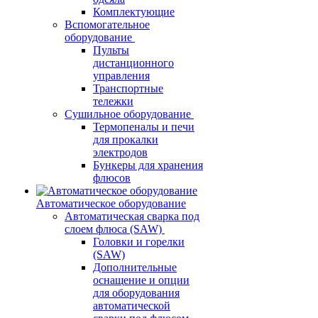
Комплектующие
Вспомогательное
оборудование
Пульты
дистанционного
управления
Транспортные
тележки
Сушильное оборудование
Термопеналы и печи
для прокалки
электродов
Бункеры для хранения
флюсов
Автоматическое оборудование
Автоматическая сварка под
слоем флюса (SAW)
Головки и горелки
(SAW)
Дополнительные
оснащение и опции
для оборудования
автоматической