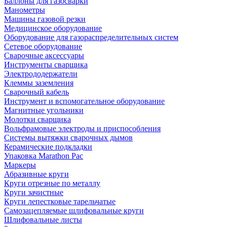
Баллоны для газосварки
Манометры
Машины газовой резки
Медицинское оборудование
Оборудование для газораспределительных систем
Сетевое оборудование
Сварочные аксессуары
Инструменты сварщика
Электрододержатели
Клеммы заземления
Сварочный кабель
Инструмент и вспомогательное оборудование
Магнитные угольники
Молотки сварщика
Вольфрамовые электроды и приспособления
Системы вытяжки сварочных дымов
Керамические подкладки
Упаковка Marathon Pac
Маркеры
Абразивные круги
Круги отрезные по металлу
Круги зачистные
Круги лепестковые тарельчатые
Самозацепляемые шлифовальные круги
Шлифовальные листы