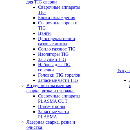
для TIG сварки
Сварочные аппараты
TIG
Блоки охлаждения
Сварочные горелки
TIG
Цанги
Цангодержатели и
газовые линзы
Сопло газовое TIG
Изоляторы TIG
Заглушки TIG
Наборы для TIG
горелки
Услуг
Головки TIG горелок
Запасные части TIG
Воздушно-плазменная
сварка, резка и строжка
Сварочные аппараты
PLASMA CUT
Плазмотроны
Запасные части
PLASMA
Лазерная сварка, резка и
очистка