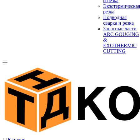
и резка
Экзотермическая
резка
Подводная
сварка и резка
Запасные части
ARC GOUGING
&
EXOTHERMIC
CUTTING
Каталог