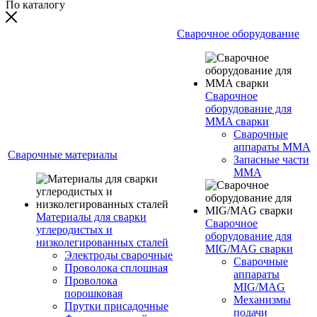
По каталогу
Сварочное оборудование
Сварочное
оборудование для
MMA сварки
Сварочные
аппараты MMA
Сварочные материалы
Запасные части
MMA
Материалы для сварки
Сварочное
углеродистых и
оборудование для
низколегированных сталей
MIG/MAG сварки
Электроды сварочные
Сварочные
Проволока сплошная
аппараты
Проволока
MIG/MAG
порошковая
Механизмы
Прутки присадочные
подачи