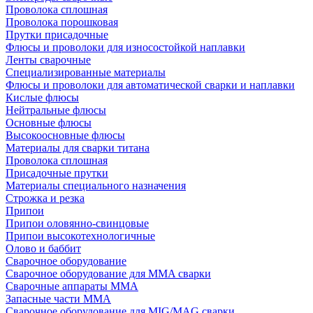
Проволока сплошная
Проволока порошковая
Прутки присадочные
Флюсы и проволоки для износостойкой наплавки
Ленты сварочные
Специализированные материалы
Флюсы и проволоки для автоматической сварки и наплавки
Кислые флюсы
Нейтральные флюсы
Основные флюсы
Высокоосновные флюсы
Материалы для сварки титана
Проволока сплошная
Присадочные прутки
Материалы специального назначения
Строжка и резка
Припои
Припои оловянно-свинцовые
Припои высокотехнологичные
Олово и баббит
Сварочное оборудование
Сварочное оборудование для MMA сварки
Сварочные аппараты MMA
Запасные части MMA
Сварочное оборудование для MIG/MAG сварки