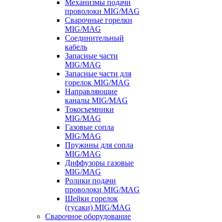
Механизмы подачи
проволоки MIG/MAG
Сварочные горелки
MIG/MAG
Соединительный
кабель
Запасные части
MIG/MAG
Запасные части для
горелок MIG/MAG
Направляющие
каналы MIG/MAG
Токосъемники
MIG/MAG
Газовые сопла
MIG/MAG
Пружины для сопла
MIG/MAG
Диффузоры газовые
MIG/MAG
Ролики подачи
проволоки MIG/MAG
Шейки горелок
(гусаки) MIG/MAG
Сварочное оборудование