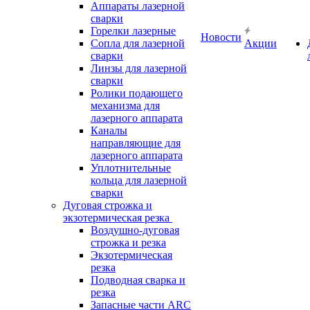
Аппараты лазерной
сварки
Горелки лазерные
Новости
Сопла для лазерной
Акции
сварки
Линзы для лазерной
сварки
Ролики подающего
механизма для
лазерного аппарата
Каналы
направляющие для
лазерного аппарата
Уплотнительные
кольца для лазерной
сварки
Дуговая строжка и
экзотермическая резка
Воздушно-дуговая
строжка и резка
Экзотермическая
резка
Подводная сварка и
резка
Запасные части ARC