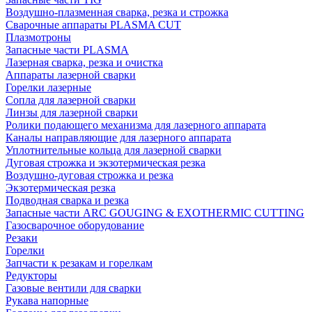
Воздушно-плазменная сварка, резка и строжка
Сварочные аппараты PLASMA CUT
Плазмотроны
Запасные части PLASMA
Лазерная сварка, резка и очистка
Аппараты лазерной сварки
Горелки лазерные
Сопла для лазерной сварки
Линзы для лазерной сварки
Ролики подающего механизма для лазерного аппарата
Каналы направляющие для лазерного аппарата
Уплотнительные кольца для лазерной сварки
Дуговая строжка и экзотермическая резка
Воздушно-дуговая строжка и резка
Экзотермическая резка
Подводная сварка и резка
Запасные части ARC GOUGING & EXOTHERMIC CUTTING
Газосварочное оборудование
Резаки
Горелки
Запчасти к резакам и горелкам
Редукторы
Газовые вентили для сварки
Рукава напорные