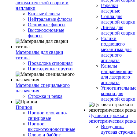
автоматической сварки и
Горелки
наплавки
лазерные
Кислые флюсы
Сопла для
Нейтральные флюсы
лазерной сварки
Основные флюсы
Линзы для
Высокоосновные
лазерной сварки
флюсы
Ролики
подающего
механизма для
Материалы для сварки
лазерного
титана
аппарата
Проволока сплошная
Каналы
Присадочные прутки
направляющие
для лазерного
аппарата
Материалы специального
Уплотнительные
назначения
кольца для
Строжка и резка
лазерной сварки
Припои
Припои оловянно-
Дуговая строжка и
свинцовые
экзотермическая резка
Припои
Воздушно-
высокотехнологичные
дуговая строжка
Олово и баббит