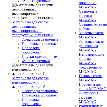
Флюс сварочный
проволоки
MIG/MAG
Сварочные
горелки
MIG/MAG
Материалы для сварки
Соединительны
легированных
кабель
высокопрочных и
Запасные части
теплоустойчивых сталей
MIG/MAG
Электроды сварочные
Запасные части
Проволока сплошная
для горелок
Проволока
MIG/MAG
порошковая
Направляющие
Прутки присадочные
каналы
Флюс сварочный
MIG/MAG
Токосъемники
MIG/MAG
Газовые сопла
Материалы для сварки
MIG/MAG
нержавеющих и
Пружины для
жаростойких сталей
сопла MIG/MAG
Электроды сварочные
Диффузоры
Проволока сплошная
газовые
Проволока
MIG/MAG
порошковая
Ролики подачи