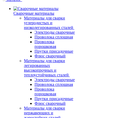
Сварочные материалы
Материалы для сварки
углеродистых и
низколегированных сталей
Электроды сварочные
Проволока сплошная
Проволока
порошковая
Прутки присадочные
Флюс сварочный
Материалы для сварки
легированных
высокопрочных и
теплоустойчивых сталей
Электроды сварочные
Проволока сплошная
Проволока
порошковая
Прутки присадочные
Флюс сварочный
Материалы для сварки
нержавеющих и
жаростойких сталей