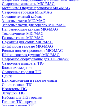
Сварочные аппараты MIG/MAG
Механизмы подачи проволоки MIG/MAG
Сварочные горелки MIG/MAG
Соединительный кабель
Запасные части MIG/MAG
Запасные части для горелок MIG/MAG
Направляющие каналы MIG/MAG
Токосъемники MIG/MAG
Газовые сопла MIG/MAG
Пружины для сопла MIG/MAG
Диффузоры газовые MIG/MAG
Ролики подачи проволоки MIG/MAG
Шейки горелок (гусаки) MIG/MAG
Сварочное оборудование для TIG сварки
Сварочные аппараты TIG
Блоки охлаждения
Сварочные горелки TIG
Цанги
Цангодержатели и газовые линзы
Сопло газовое TIG
Изоляторы TIG
Заглушки TIG
Наборы для TIG горелки
Головки TIG горелок
Запасные части TIG