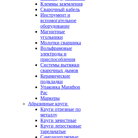
Клеммы заземления
Сварочный кабель
Инструмент и
вспомогательное
оборудование
Магнитные
угольники
Молотки сварщика
Вольфрамовые
электроды и
приспособления
Системы вытяжки
сварочных дымов
Керамические
подкладки
Упаковка Marathon
Pac
Маркеры
Абразивные круги
Круги отрезные по
металлу
Круги зачистные
Круги лепестковые
тарельчатые
Самозацепляемые