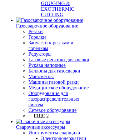
GOUGING &
EXOTHERMIC
CUTTING
Газосварочное оборудование
Резаки
Горелки
Запчасти к резакам и
горелкам
Редукторы
Газовые вентили для сварки
Рукава напорные
Баллоны для газосварки
Манометры
Машины газовой резки
Медицинское оборудование
Оборудование для
газораспределительных
систем
Сетевое оборудование
+ ЕЩЕ 2
Сварочные аксессуары
Инструменты сварщика
Электрододержатели