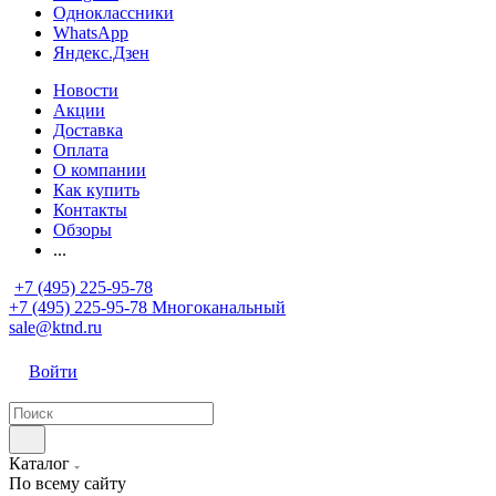
Одноклассники
WhatsApp
Яндекс.Дзен
Новости
Акции
Доставка
Оплата
О компании
Как купить
Контакты
Обзоры
...
+7 (495) 225-95-78
+7 (495) 225-95-78
Многоканальный
sale@ktnd.ru
Войти
Каталог
По всему сайту