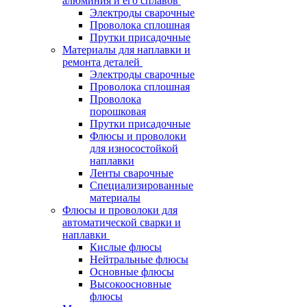
алюминия и его сплавов
Электроды сварочные
Проволока сплошная
Прутки присадочные
Материалы для наплавки и
ремонта деталей
Электроды сварочные
Проволока сплошная
Проволока
порошковая
Прутки присадочные
Флюсы и проволоки
для износостойкой
наплавки
Ленты сварочные
Специализированные
материалы
Флюсы и проволоки для
автоматической сварки и
наплавки
Кислые флюсы
Нейтральные флюсы
Основные флюсы
Высокоосновные
флюсы