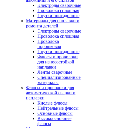
алюминия и его сплавов
Электроды сварочные
Проволока сплошная
Прутки присадочные
Материалы для наплавки и
ремонта деталей
Электроды сварочные
Проволока сплошная
Проволока
порошковая
Прутки присадочные
Флюсы и проволоки
для износостойкой
наплавки
Ленты сварочные
Специализированные
материалы
Флюсы и проволоки для
автоматической сварки и
наплавки
Кислые флюсы
Нейтральные флюсы
Основные флюсы
Высокоосновные
флюсы