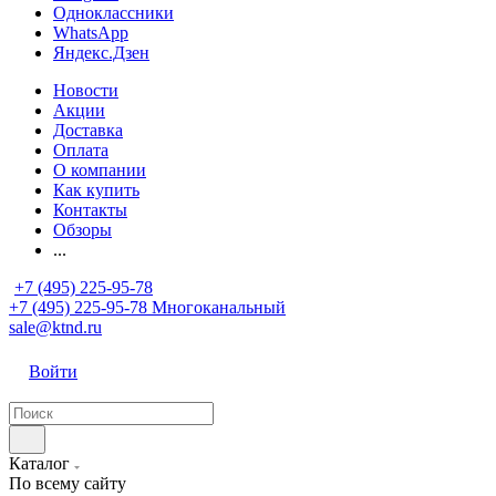
Одноклассники
WhatsApp
Яндекс.Дзен
Новости
Акции
Доставка
Оплата
О компании
Как купить
Контакты
Обзоры
...
+7 (495) 225-95-78
+7 (495) 225-95-78
Многоканальный
sale@ktnd.ru
Войти
Каталог
По всему сайту