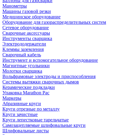
Баллоны для газосварки
Манометры
Машины газовой резки
Медицинское оборудование
Оборудование для газораспределительных систем
Сетевое оборудование
Сварочные аксессуары
Инструменты сварщика
Электрододержатели
Клеммы заземления
Сварочный кабель
Инструмент и вспомогательное оборудование
Магнитные угольники
Молотки сварщика
Вольфрамовые электроды и приспособления
Системы вытяжки сварочных дымов
Керамические подкладки
Упаковка Marathon Pac
Маркеры
Абразивные круги
Круги отрезные по металлу
Круги зачистные
Круги лепестковые тарельчатые
Самозацепляемые шлифовальные круги
Шлифовальные листы