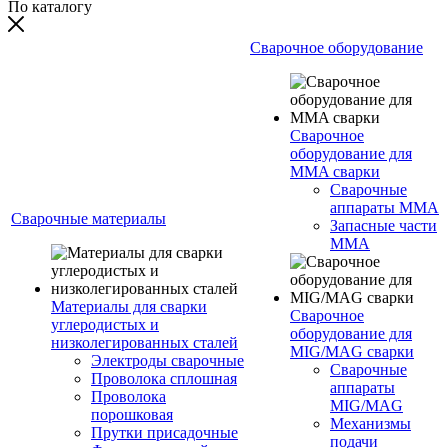
По каталогу
Сварочное оборудование
Сварочное
оборудование для
MMA сварки
Сварочные
аппараты MMA
Сварочные материалы
Запасные части
MMA
Материалы для сварки
Сварочное
углеродистых и
оборудование для
низколегированных сталей
MIG/MAG сварки
Электроды сварочные
Сварочные
Проволока сплошная
аппараты
Проволока
MIG/MAG
порошковая
Механизмы
Прутки присадочные
подачи