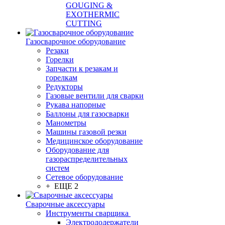
GOUGING &
EXOTHERMIC
CUTTING
Газосварочное оборудование
Резаки
Горелки
Запчасти к резакам и
горелкам
Редукторы
Газовые вентили для сварки
Рукава напорные
Баллоны для газосварки
Манометры
Машины газовой резки
Медицинское оборудование
Оборудование для
газораспределительных
систем
Сетевое оборудование
+ ЕЩЕ 2
Сварочные аксессуары
Инструменты сварщика
Электрододержатели