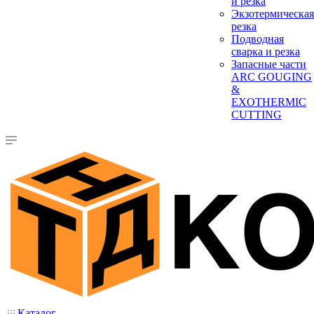
и резка
Экзотермическая
резка
Подводная
сварка и резка
Запасные части
ARC GOUGING
&
EXOTHERMIC
CUTTING
Каталог