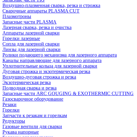
Воздушно-плазменная сварка, резка и строжка
Сварочные аппараты PLASMA CUT
Плазмотроны
Запасные части PLASMA
Лазерная сварка, резка и очистка
Аппараты лазерной сварки
Горелки лазерные
Сопла для лазерной сварки
Линзы для лазерной сварки
Ролики подающего механизма для лазерного аппарата
Каналы направляющие для лазерного аппарата
Уплотнительные кольца для лазерной сварки
Дуговая строжка и экзотермическая резка
Воздушно-дуговая строжка и резка
Экзотермическая резка
Подводная сварка и резка
Запасные части ARC GOUGING & EXOTHERMIC CUTTING
Газосварочное оборудование
Резаки
Горелки
Запчасти к резакам и горелкам
Редукторы
Газовые вентили для сварки
Рукава напорные