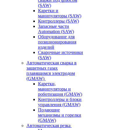
сварки под флюсом
(SAW)
Каретки и
манипуляторы (SAW)
Контроллеры (SAW)
Запасные части
Automation (SAW)
Оборудование для
позиционирования
изделий
Сварочные источники
(SAW)
Автоматическая сварка в
защитных газах
плавящимся электродом
(GMAW)
Каретки,
манипуляторы и
роботизация (GMAW)
Контроллеры и блоки
управления (GMAW)
Подающие
механизмы и горелки
(GMAW)
Автоматическая резка