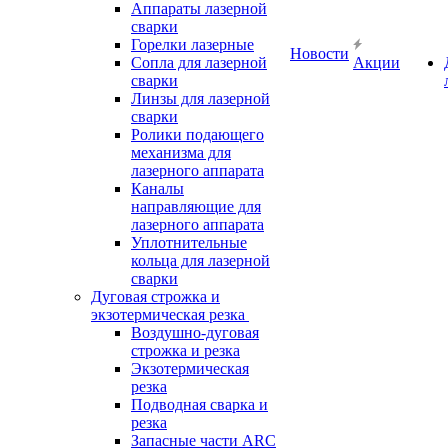
Аппараты лазерной
сварки
Горелки лазерные
Новости
Сопла для лазерной
Акции
сварки
Линзы для лазерной
сварки
Ролики подающего
механизма для
лазерного аппарата
Каналы
направляющие для
лазерного аппарата
Уплотнительные
кольца для лазерной
сварки
Дуговая строжка и
экзотермическая резка
Воздушно-дуговая
строжка и резка
Экзотермическая
резка
Подводная сварка и
резка
Запасные части ARC