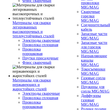
Флюс сварочный
проволоки
MIG/MAG
Сварочные
горелки
MIG/MAG
Материалы для сварки
Соединительны
легированных
кабель
высокопрочных и
Запасные части
теплоустойчивых сталей
MIG/MAG
Электроды сварочные
Запасные части
Проволока сплошная
для горелок
Проволока
MIG/MAG
порошковая
Направляющие
Прутки присадочные
каналы
Флюс сварочный
MIG/MAG
Токосъемники
MIG/MAG
Газовые сопла
Материалы для сварки
MIG/MAG
нержавеющих и
Пружины для
жаростойких сталей
сопла MIG/MAG
Электроды сварочные
Диффузоры
Проволока сплошная
газовые
Проволока
MIG/MAG
порошковая
Ролики подачи