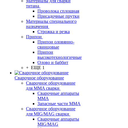
Материалы для сварки
титана
Проволока сплошная
Присадочные прутки
Материалы специального
назначения
Строжка и резка
Припои
Припои оловянно-
свинцовые
Припои
высокотехнологичные
Олово и баббит
+ ЕЩЕ 1
Сварочное оборудование
Сварочное оборудование
для MMA сварки
Сварочные аппараты
MMA
Запасные части MMA
Сварочное оборудование
для MIG/MAG сварки
Сварочные аппараты
MIG/MAG