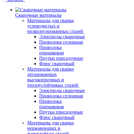
Сварочные материалы
Материалы для сварки
углеродистых и
низколегированных сталей
Электроды сварочные
Проволока сплошная
Проволока
порошковая
Прутки присадочные
Флюс сварочный
Материалы для сварки
легированных
высокопрочных и
теплоустойчивых сталей
Электроды сварочные
Проволока сплошная
Проволока
порошковая
Прутки присадочные
Флюс сварочный
Материалы для сварки
нержавеющих и
жаростойких сталей