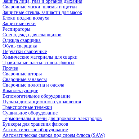
Защита лица, глаз и органов дыхания
Сварочные маски, шлемы и щитки
Защитные стекла, запчасти для масок
Блоки подачи воздуха
Защитные очки
Респираторы
Спецодежда для сварщиков
Одежда сварщика
Обувь сварщика
Перчатки сварочные
Химические материалы для сварки
Травильные пасты, спреи, флюсы
Прочее
Сварочные шторы
Сварочные занавесы
Сварочные полотна и одеяла
Комплектующие
Вспомогательное оборудование
Пульты дистанционного управления
Транспортные тележки
Сушильное оборудование
Термопеналы и печи для прокалки электродов
Бункеры для хранения флюсов
Автоматическое оборудование
Автоматическая сварка под слоем флюса (SAW)