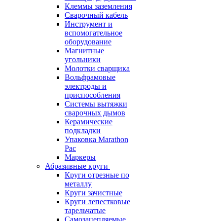
Клеммы заземления
Сварочный кабель
Инструмент и
вспомогательное
оборудование
Магнитные
угольники
Молотки сварщика
Вольфрамовые
электроды и
приспособления
Системы вытяжки
сварочных дымов
Керамические
подкладки
Упаковка Marathon
Pac
Маркеры
Абразивные круги
Круги отрезные по
металлу
Круги зачистные
Круги лепестковые
тарельчатые
Самозацепляемые