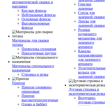
автоматической сварки и
Горелки
наплавки
лазерные
Кислые флюсы
Сопла для
Нейтральные флюсы
лазерной сварки
Основные флюсы
Линзы для
Высокоосновные
лазерной сварки
флюсы
Ролики
подающего
механизма для
Материалы для сварки
лазерного
титана
аппарата
Проволока сплошная
Каналы
Присадочные прутки
направляющие
для лазерного
аппарата
Материалы специального
Уплотнительные
назначения
кольца для
Строжка и резка
лазерной сварки
Припои
Припои оловянно-
Дуговая строжка и
свинцовые
экзотермическая резка
Припои
Воздушно-
высокотехнологичные
дуговая строжка
Олово и баббит