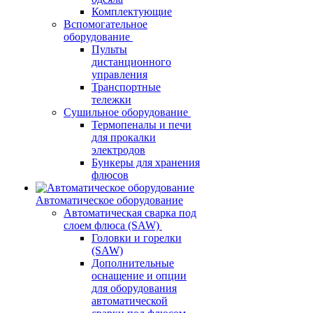
Комплектующие
Вспомогательное
оборудование
Пульты
дистанционного
управления
Транспортные
тележки
Сушильное оборудование
Термопеналы и печи
для прокалки
электродов
Бункеры для хранения
флюсов
Автоматическое оборудование
Автоматическая сварка под
слоем флюса (SAW)
Головки и горелки
(SAW)
Дополнительные
оснащение и опции
для оборудования
автоматической