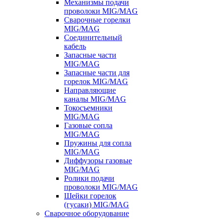
Механизмы подачи
проволоки MIG/MAG
Сварочные горелки
MIG/MAG
Соединительный
кабель
Запасные части
MIG/MAG
Запасные части для
горелок MIG/MAG
Направляющие
каналы MIG/MAG
Токосъемники
MIG/MAG
Газовые сопла
MIG/MAG
Пружины для сопла
MIG/MAG
Диффузоры газовые
MIG/MAG
Ролики подачи
проволоки MIG/MAG
Шейки горелок
(гусаки) MIG/MAG
Сварочное оборудование