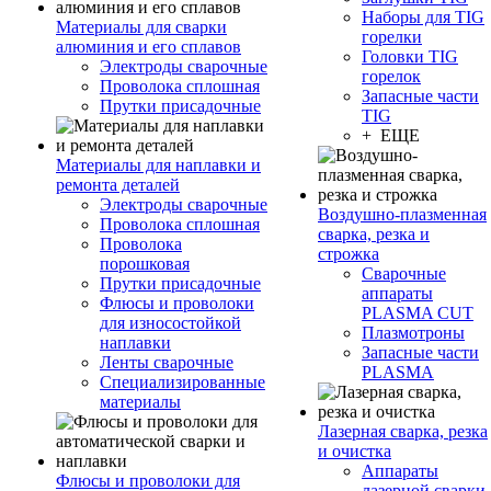
Наборы для TIG
Материалы для сварки
горелки
алюминия и его сплавов
Головки TIG
Электроды сварочные
горелок
Проволока сплошная
Запасные части
Прутки присадочные
TIG
+ ЕЩЕ
Материалы для наплавки и
ремонта деталей
Электроды сварочные
Воздушно-плазменная
Проволока сплошная
сварка, резка и
Проволока
строжка
порошковая
Сварочные
Прутки присадочные
аппараты
Флюсы и проволоки
PLASMA CUT
для износостойкой
Плазмотроны
наплавки
Запасные части
Ленты сварочные
PLASMA
Специализированные
материалы
Лазерная сварка, резка
и очистка
Аппараты
Флюсы и проволоки для
лазерной сварки