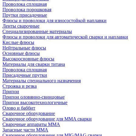
Проволока сплошная
Проволока порошковая
Прутки присадочные
Флюсы и проволоки для износостойкой наплавки
Ленты сварочные
Специализированные материалы
Флюсы и проволоки для автоматической сварки и наплавки
Кислые флюсы
Нейтральные флюсы
Основные флюсы
Высокоосновные флюсы
Материалы для сварки титана
Проволока сплошная
Присадочные прутки
Материалы специального назначения
Строжка и резка
Припои
Припои оловянно-свинцовые
Припои высокотехнологичные
Олово и баббит
Сварочное оборудование
Сварочное оборудование для MMA сварки
Сварочные аппараты MMA
Запасные части MMA
Сварочное оборудование для MIG/MAG сварки