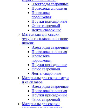
Электроды сварочные
Проволока сплошная
Проволока
порошковая
Прутки присадочные
Флюс сварочный
Ленты сварочные
Материалы для сварки
чугуна и сплавов на основе
никеля
Электроды сварочные
Проволока сплошная
Проволока
порошковая
Прутки присадочные
Флюс сварочный
Ленты сварочные
Материалы для сварки меди
и ее сплавов
Электроды сварочные
Проволока сплошная
Прутки присадочные
Флюс сварочный
Материалы для сварки