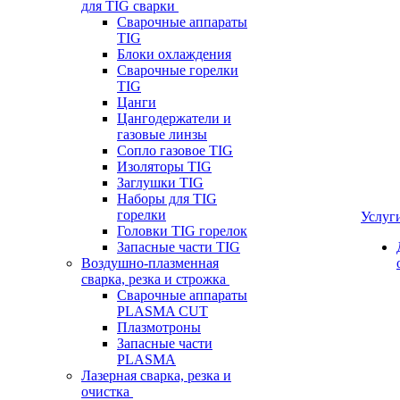
для TIG сварки
Сварочные аппараты
TIG
Блоки охлаждения
Сварочные горелки
TIG
Цанги
Цангодержатели и
газовые линзы
Сопло газовое TIG
Изоляторы TIG
Заглушки TIG
Наборы для TIG
горелки
Услуг
Головки TIG горелок
Запасные части TIG
Воздушно-плазменная
сварка, резка и строжка
Сварочные аппараты
PLASMA CUT
Плазмотроны
Запасные части
PLASMA
Лазерная сварка, резка и
очистка