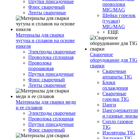
Прутки присадочные
проволоки
Флюс сварочный
MIG/MAG
Ленты сварочные
Шейки горелок
(гусаки)
MIG/MAG
+ ЕЩЕ
Материалы для сварки
чугуна и сплавов на основе
никеля
Электроды сварочные
Сварочное
Проволока сплошная
оборудование для TIG
Проволока
сварки
порошковая
Сварочные
Прутки присадочные
аппараты TIG
Флюс сварочный
Блоки
Ленты сварочные
охлаждения
Сварочные
горелки TIG
Материалы для сварки меди
Цанги
и ее сплавов
Цангодержатели
Электроды сварочные
и газовые линзы
Проволока сплошная
Сопло газовое
Прутки присадочные
TIG
Флюс сварочный
Изоляторы TIG
Заглушки TIG