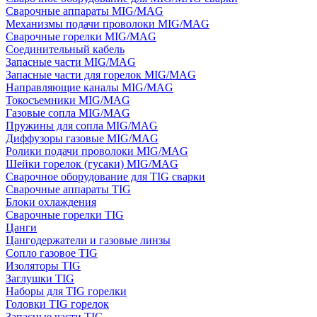
Сварочные аппараты MIG/MAG
Механизмы подачи проволоки MIG/MAG
Сварочные горелки MIG/MAG
Соединительный кабель
Запасные части MIG/MAG
Запасные части для горелок MIG/MAG
Направляющие каналы MIG/MAG
Токосъемники MIG/MAG
Газовые сопла MIG/MAG
Пружины для сопла MIG/MAG
Диффузоры газовые MIG/MAG
Ролики подачи проволоки MIG/MAG
Шейки горелок (гусаки) MIG/MAG
Сварочное оборудование для TIG сварки
Сварочные аппараты TIG
Блоки охлаждения
Сварочные горелки TIG
Цанги
Цангодержатели и газовые линзы
Сопло газовое TIG
Изоляторы TIG
Заглушки TIG
Наборы для TIG горелки
Головки TIG горелок
Запасные части TIG